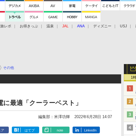
旅レポ
お得きっぷ
温泉
JAL
ANA
ディズニー
USJ
その他
1
節電に最適「クーラーベスト」
編集部：米澤功輝
2022年6月28日 14:07
ェア
はてブ
note
LinkedIn