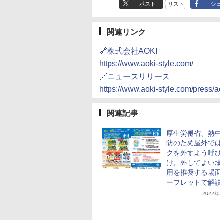
ポスト
リスト
シ
関連リンク
🔗株式会社AOKI
https://www.aoki-style.com/
🔗ニュースリリース
https://www.aoki-style.com/press/
関連記事
厚生労働省、熱
防のため屋外で
クを外すよう呼
け。外してよい場
用を推奨する場
ーフレットで解
2022