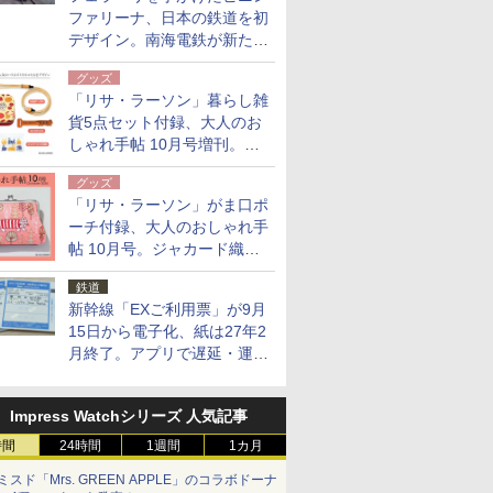
ファリーナ、日本の鉄道を初
デザイン。南海電鉄が新たな
「空港特急」をなにわ筋線へ
グッズ
導入
「リサ・ラーソン」暮らし雑
貨5点セット付録、大人のお
しゃれ手帖 10月号増刊。
USBケーブルや缶ケースなど
グッズ
「リサ・ラーソン」がま口ポ
ーチ付録、大人のおしゃれ手
帖 10月号。ジャカード織の
北欧猫デザイン
鉄道
新幹線「EXご利用票」が9月
15日から電子化、紙は27年2
月終了。アプリで遅延・運休
も確認可能に
Impress Watchシリーズ 人気記事
時間
24時間
1週間
1カ月
ミスド「Mrs. GREEN APPLE」のコラボドーナ