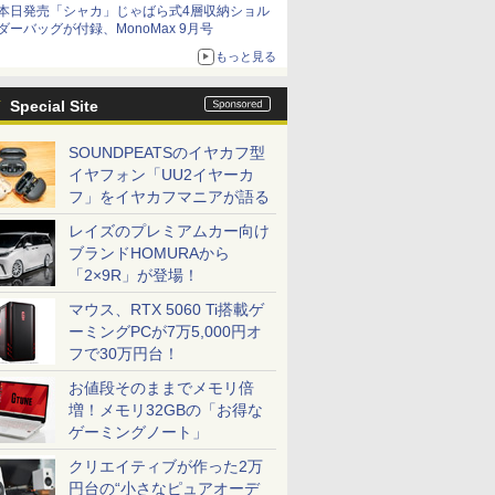
本日発売「シャカ」じゃばら式4層収納ショル
ダーバッグが付録、MonoMax 9月号
もっと見る
Special Site
SOUNDPEATSのイヤカフ型
イヤフォン「UU2イヤーカ
フ」をイヤカフマニアが語る
レイズのプレミアムカー向け
ブランドHOMURAから
「2×9R」が登場！
マウス、RTX 5060 Ti搭載ゲ
ーミングPCが7万5,000円オ
フで30万円台！
お値段そのままでメモリ倍
増！メモリ32GBの「お得な
ゲーミングノート」
クリエイティブが作った2万
円台の“小さなピュアオーデ