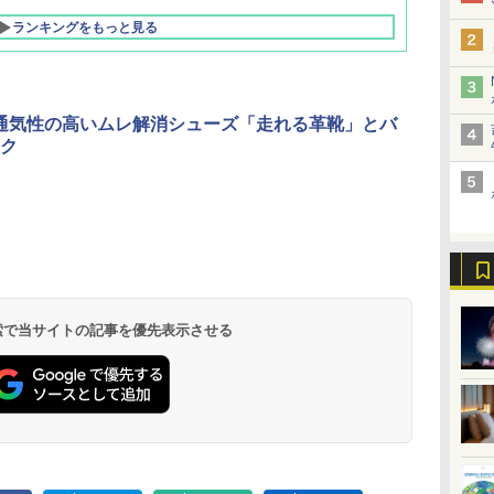
ランキングをもっと見る
、通気性の高いムレ解消シューズ「走れる革靴」とバ
ク
北陸 福井 あわら
品川プリンスホテ
舞浜ビューホテル
箱根湯本温泉 ホテ
ホテルトラスティ東
オリエンタルホテル
下呂温泉 水明館
住友不動産ホテル ヴ
東京ベイ舞浜ホテル
温泉 清風荘（北陸
ル イーストタワー
ｂｙ ＨＵＬＩＣ
ル おかだ
京ベイサイド
東京ベイ
ィラフォンテーヌグラ
ファーストリゾート
8,250円～
最大級の庭園露天風
（旧：東京ベイ舞浜
ンド東京有明
9,958円～
11,200円～
5,450円～
5,200円～
4,290円～
呂の宿 清風荘）
ホテル）
19,541円～
5,758円～
6,070円～
 検索で当サイトの記事を優先表示させる