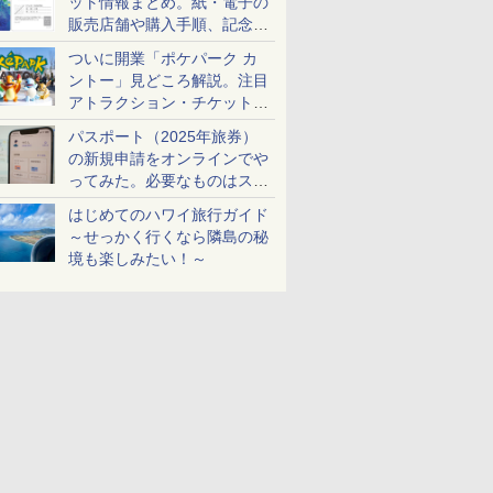
ット情報まとめ。紙・電子の
販売店舗や購入手順、記念チ
ケットも解説
ついに開業「ポケパーク カ
ントー」見どころ解説。注目
アトラクション・チケット手
配・来場前に必要な準備は？
パスポート（2025年旅券）
の新規申請をオンラインでや
ってみた。必要なものはスマ
ホとマイナカードのみ
はじめてのハワイ旅行ガイド
～せっかく行くなら隣島の秘
境も楽しみたい！～