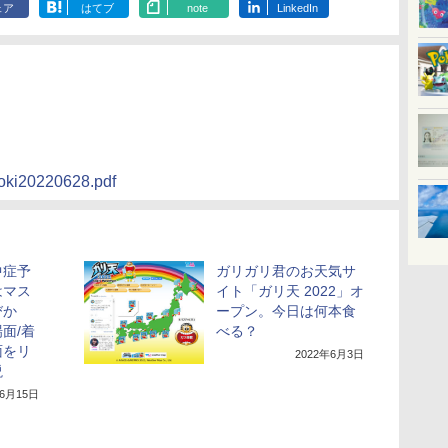
ェア
はてブ
note
LinkedIn
aoki20220628.pdf
中症予
ガリガリ君のお天気サ
はマス
イト「ガリ天 2022」オ
びか
ープン。今日は何本食
面/着
べる？
面をリ
2022年6月3日
説
年6月15日