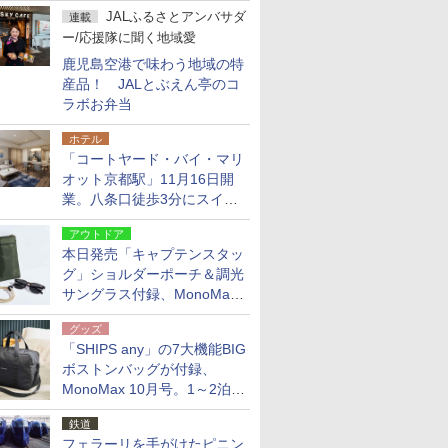
JALふるさとアンバサダ
連載
ー/応援隊に聞く地域愛
鹿児島空港で味わう地域の特
産品！ JALとぶえん亭のコ
ラボお弁当
ホテル
「コートヤード・バイ・マリ
オット京都駅」11月16日開
業。八条口徒歩3分にスイー
ト含む全270室、ダイニング
アウトドア
も併設
本日発売「キャプテンスタッ
グ」ショルダーポーチ＆調光
サングラス付録、MonoMax
9月号増刊
グッズ
「SHIPS any」の7大機能BIG
ボストンバッグが付録、
MonoMax 10月号。1～2泊の
荷物、キャリーオンも可能
鉄道
フェラーリを手がけたピニン