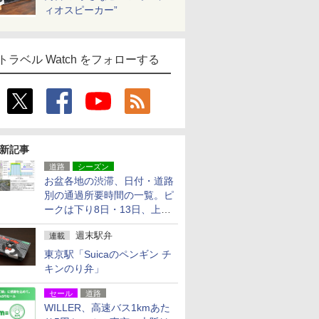
ィオスピーカー”
トラベル Watch をフォローする
新記事
道路
シーズン
お盆各地の渋滞、日付・道路
別の通過所要時間の一覧。ピ
ークは下り8日・13日、上り
14日・15日
週末駅弁
連載
東京駅「Suicaのペンギン チ
キンのり弁」
セール
道路
WILLER、高速バス1kmあた