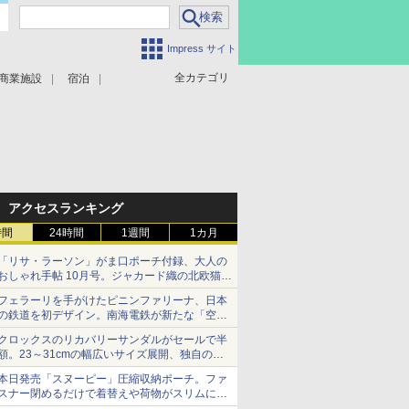
Impress サイト
全カテゴリ
商業施設
宿泊
アクセスランキング
時間
24時間
1週間
1カ月
「リサ・ラーソン」がま口ポーチ付録、大人の
おしゃれ手帖 10月号。ジャカード織の北欧猫デ
ザイン
フェラーリを手がけたピニンファリーナ、日本
の鉄道を初デザイン。南海電鉄が新たな「空港
特急」をなにわ筋線へ導入
クロックスのリカバリーサンダルがセールで半
額。23～31cmの幅広いサイズ展開、独自のク
ッション素材を採用
本日発売「スヌーピー」圧縮収納ポーチ。ファ
スナー閉めるだけで着替えや荷物がスリムにま
とまる