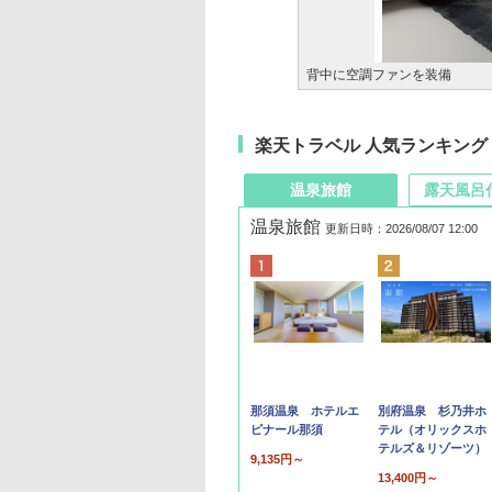
背中に空調ファンを装備
楽天トラベル 人気ランキング
温泉旅館
露天風呂
温泉旅館
更新日時：2026/08/07 12:00
那須温泉 ホテルエ
別府温泉 杉乃井ホ
ピナール那須
テル（オリックスホ
テルズ＆リゾーツ）
9,135円～
13,400円～