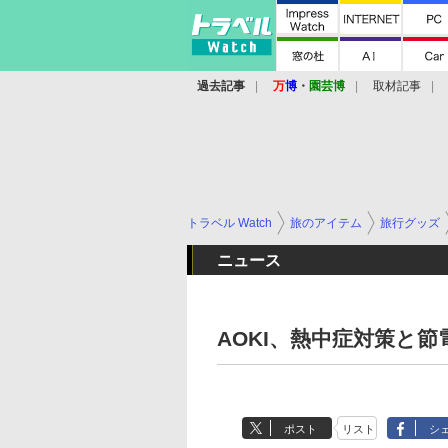
過去記事
万
博
・
園芸博
取材記事
トラベル Watch
旅のアイテム
旅行グッズ
ニュース
AOKI、熱中症対策と
ポスト
リスト
シ