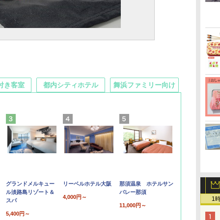
付き客室
都内シティホテル
舞浜ファミリー向け
グランドメルキュー
リーベルホテル大阪
那須温泉 ホテルサン
ル淡路島リゾート＆
バレー那須
4,000円～
1
スパ
11,000円～
5,400円～