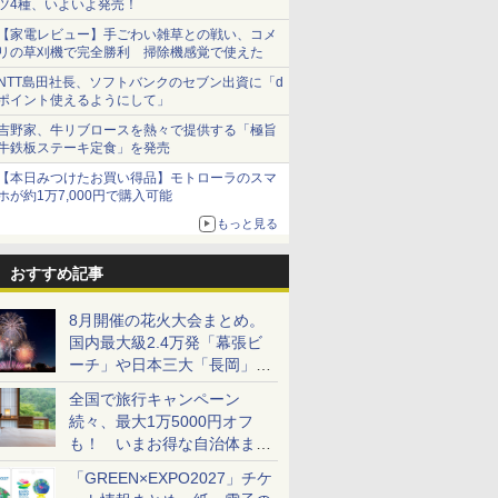
ツ4種、いよいよ発売！
【家電レビュー】手ごわい雑草との戦い、コメ
リの草刈機で完全勝利 掃除機感覚で使えた
NTT島田社長、ソフトバンクのセブン出資に「d
ポイント使えるようにして」
吉野家、牛リブロースを熱々で提供する「極旨
牛鉄板ステーキ定食」を発売
【本日みつけたお買い得品】モトローラのスマ
ホが約1万7,000円で購入可能
もっと見る
おすすめ記事
8月開催の花火大会まとめ。
国内最大級2.4万発「幕張ビ
ーチ」や日本三大「長岡」な
ど大型イベント目白押し！
全国で旅行キャンペーン
続々、最大1万5000円オフ
も！ いまお得な自治体まと
め
「GREEN×EXPO2027」チケ