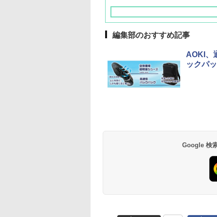
編集部のおすすめ記事
AOKI
ックパッ
草津温泉 ホテル櫻
品川プリンスホテル
グランドニッコー東
海のサウナ＆スパ
東京ドームホテル
シェラトン・グラン
井
京ベイ 舞浜
オールインクルーシ
デ・トーキョーベ
7,037円～
7,980円～
ブ 島原温泉ホテル
イ・ホテル
14,300円～
6,800円～
南風楼
10,450円～
7,950円～
Google