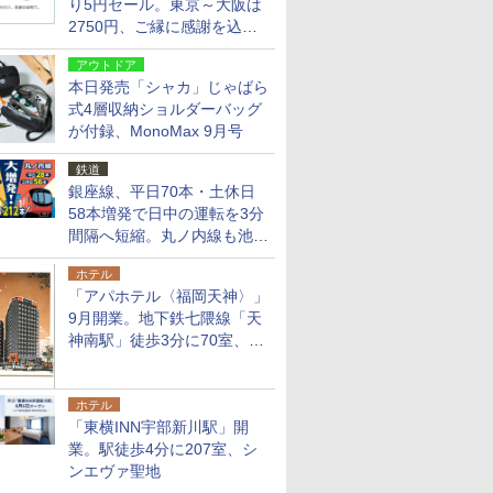
り5円セール。東京～大阪は
2750円、ご縁に感謝を込め
た20周年記念キャンペーン
アウトドア
本日発売「シャカ」じゃばら
式4層収納ショルダーバッグ
が付録、MonoMax 9月号
鉄道
銀座線、平日70本・土休日
58本増発で日中の運転を3分
間隔へ短縮。丸ノ内線も池袋
～中野坂上を4分間隔に
ホテル
「アパホテル〈福岡天神〉」
9月開業。地下鉄七隈線「天
神南駅」徒歩3分に70室、エ
リア初の直営店
ホテル
「東横INN宇部新川駅」開
業。駅徒歩4分に207室、シ
ンエヴァ聖地