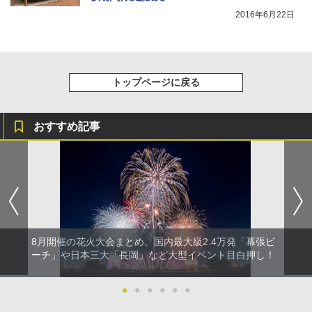
2016年6月22日
トップページに戻る
おすすめ記事
8月開催の花火大会まとめ。国内最大級2.4万発「幕張ビ
ーチ」や日本三大「長岡」など大型イベント目白押し！
●
●
●
●
●
●