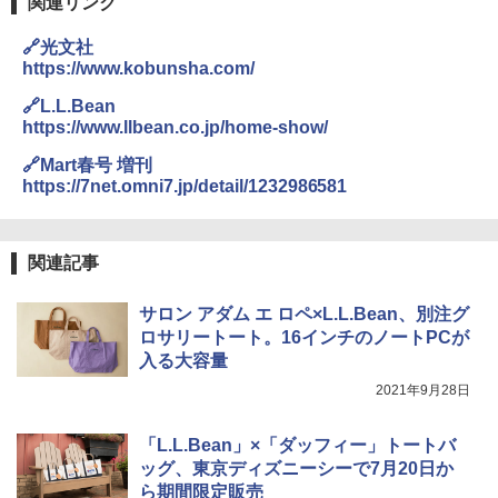
関連リンク
🔗光文社
https://www.kobunsha.com/
🔗L.L.Bean
https://www.llbean.co.jp/home-show/
🔗Mart春号 増刊
https://7net.omni7.jp/detail/1232986581
関連記事
サロン アダム エ ロペ×L.L.Bean、別注グ
ロサリートート。16インチのノートPCが
入る大容量
2021年9月28日
「L.L.Bean」×「ダッフィー」トートバ
ッグ、東京ディズニーシーで7月20日か
ら期間限定販売