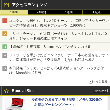
アクセスランキング
1時間
24時間
1週間
1カ月
ユニクロ、今日から「お盆特別セール」。涼感シアサッカーワン
ピース待望値下げ、撥水ギアショーツは1990円に
「リサ・ラーソン」がま口ポーチ付録、大人のおしゃれ手帖 10
月号。ジャカード織の北欧猫デザイン
【週末駅弁】東京駅「Suicaのペンギン チキンのり弁」
フェラーリを手がけたピニンファリーナ、日本の鉄道を初デザイ
ン。南海電鉄が新たな「空港特急」をなにわ筋線へ導入
本日発売「シャカ」じゃばら式4層収納ショルダーバッグが付
録、MonoMax 9月号
もっと見る
Special Site
お値段そのままでメモリ倍増！メモリ32GBの
「お得なゲーミングノート」