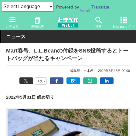
Powered by
Translate
トラベル Watch
旅のアイテム
カテゴリ
過去記事
検索
Impressサイト
ニュース
Mart春号、L.L.Beanの付録をSNS投稿するとトー
トバッグが当たるキャンペーン
編集部：吉本希
2022年5月18日 00:00
リスト
2022年5月31日 締め切り