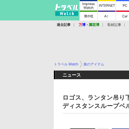
過去記事
万
博
・
園芸博
取材記事
トラベル Watch
旅のアイテム
ニュース
ロゴス、ランタン吊り
ディスタンスループベ