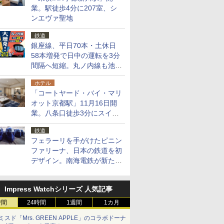
業。駅徒歩4分に207室、シ
ンエヴァ聖地
鉄道
銀座線、平日70本・土休日
58本増発で日中の運転を3分
間隔へ短縮。丸ノ内線も池袋
～中野坂上を4分間隔に
ホテル
「コートヤード・バイ・マリ
オット京都駅」11月16日開
業。八条口徒歩3分にスイー
ト含む全270室、ダイニング
鉄道
も併設
フェラーリを手がけたピニン
ファリーナ、日本の鉄道を初
デザイン。南海電鉄が新たな
「空港特急」をなにわ筋線へ
導入
Impress Watchシリーズ 人気記事
時間
24時間
1週間
1カ月
ミスド「Mrs. GREEN APPLE」のコラボドーナ