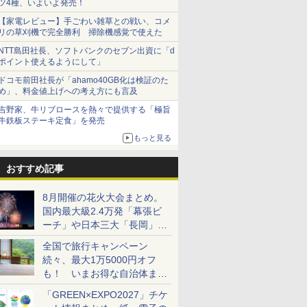
ツ4種、いよいよ発売！
【家電レビュー】手ごわい雑草との戦い、コメ
リの草刈機で完全勝利 掃除機感覚で使えた
NTT島田社長、ソフトバンクのセブン出資に「d
ポイント使えるようにして」
ドコモ前田社長が「ahamo40GB化は検証のた
め」、料金値上げへの考え方にも言及
吉野家、牛リブロースを熱々で提供する「極旨
牛鉄板ステーキ定食」を発売
もっと見る
おすすめ記事
8月開催の花火大会まとめ。
国内最大級2.4万発「幕張ビ
ーチ」や日本三大「長岡」な
ど大型イベント目白押し！
全国で旅行キャンペーン
続々、最大1万5000円オフ
も！ いまお得な自治体まと
め
「GREEN×EXPO2027」チケ