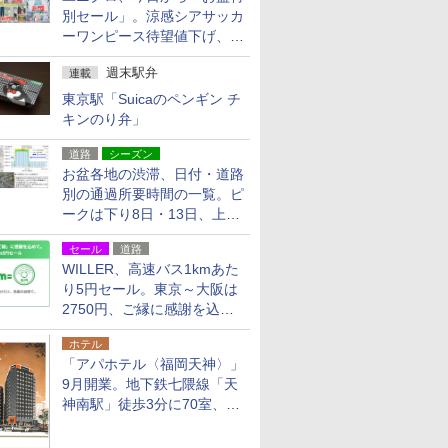
別セール」。涼感シアサッカ
ーワンピース待望値下げ、撥
水ギアショーツは1990円に
週末駅弁
連載
東京駅「Suicaのペンギン チ
キンのり弁」
道路
シーズン
お盆各地の渋滞、日付・道路
別の通過所要時間の一覧。ピ
ークは下り8日・13日、上り
14日・15日
セール
道路
WILLER、高速バス1kmあた
り5円セール。東京～大阪は
2750円、ご縁に感謝を込め
た20周年記念キャンペーン
ホテル
「アパホテル〈福岡天神〉」
9月開業。地下鉄七隈線「天
神南駅」徒歩3分に70室、エ
リア初の直営店