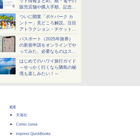
ット情報まとめ。紙・電子の
販売店舗や購入手順、記念チ
ケットも解説
ついに開業「ポケパーク カ
ントー」見どころ解説。注目
アトラクション・チケット手
配・来場前に必要な準備は？
パスポート（2025年旅券）
の新規申請をオンラインでや
ってみた。必要なものはスマ
ホとマイナカードのみ
はじめてのハワイ旅行ガイド
～せっかく行くなら隣島の秘
境も楽しみたい！～
ICE
天海社
ス
Comic curea
impress QuickBooks