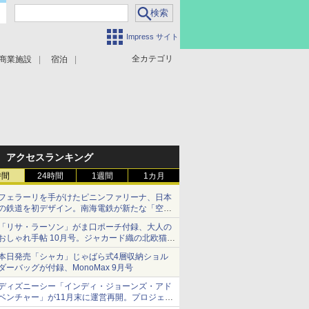
Impress サイト
全カテゴリ
商業施設
宿泊
アクセスランキング
時間
24時間
1週間
1カ月
フェラーリを手がけたピニンファリーナ、日本
の鉄道を初デザイン。南海電鉄が新たな「空港
特急」をなにわ筋線へ導入
「リサ・ラーソン」がま口ポーチ付録、大人の
おしゃれ手帖 10月号。ジャカード織の北欧猫デ
ザイン
本日発売「シャカ」じゃばら式4層収納ショル
ダーバッグが付録、MonoMax 9月号
ディズニーシー「インディ・ジョーンズ・アド
ベンチャー」が11月末に運営再開。プロジェク
ションマッピングを追加、DPAは1500円