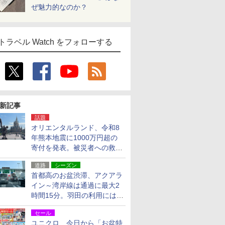
ぜ魅力的なのか？
トラベル Watch をフォローする
新記事
話題
オリエンタルランド、令和8
年熊本地震に1000万円超の
寄付を発表。被災者への救援
活動・復旧支援
道路
シーズン
首都高のお盆渋滞、アクアラ
イン～湾岸線は通過に最大2
時間15分。羽田の利用には
「空港西出口」の利用検討を
セール
ユニクロ、今日から「お盆特