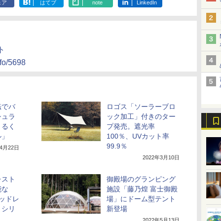
ェア
はてブ
note
LinkedIn
ト
nfo/5698
転でバ
ロゴス「ソーラーブロ
シュラ
ック加工」付きのター
くるく
プ発売。遮光率
ル」
100％、UVカット率
99.9％
年4月22日
2022年3月10日
レスト
御殿場のグランピング
能な
施設「藤乃煌 富士御殿
 ヘッドレ
場」にドーム型テント
」シリ
新登場
2022年5月13日