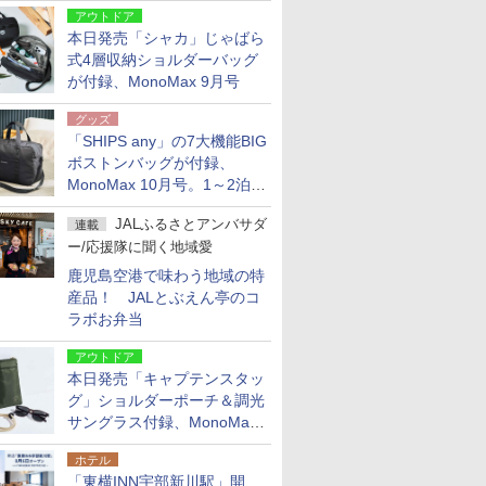
アウトドア
本日発売「シャカ」じゃばら
式4層収納ショルダーバッグ
が付録、MonoMax 9月号
グッズ
「SHIPS any」の7大機能BIG
ボストンバッグが付録、
MonoMax 10月号。1～2泊の
荷物、キャリーオンも可能
JALふるさとアンバサダ
連載
ー/応援隊に聞く地域愛
鹿児島空港で味わう地域の特
産品！ JALとぶえん亭のコ
ラボお弁当
アウトドア
本日発売「キャプテンスタッ
グ」ショルダーポーチ＆調光
サングラス付録、MonoMax
9月号増刊
ホテル
「東横INN宇部新川駅」開