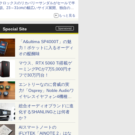
クロックスのリカバリーサンダルがセールで半
額。23～31cmの幅広いサイズ展開、独自のク
ッション素材を採用
もっと見る
Special Site
「A&ultima SP4000T」の魅
力！ポケットに入るオーディ
オの醍醐味
マウス、RTX 5060 Ti搭載ゲ
ーミングPCが7万5,000円オ
フで30万円台！
エントリーなのに脅威の実
力!「Osprey」Noble Audioワ
イヤレスイヤフォン4機種を
一気に聴く
総合オーディオブランドに進
化するSHANLINGとは何者
か？
AIスマートノートの
iFLYTEK「AINOTE 2」はな