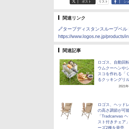
ポスト
リスト
シ
関連リンク
🔗タープディスタンスループベル
https://www.logos.ne.jp/products/i
関連記事
ロゴス、自動回
ウムクーヘンや
スコを作れる「
るクッキングリ
2021
ロゴス、ヘッド
の高さ調節が可
「Tradcanvas
スト付きチェア
ーズ2種を発売