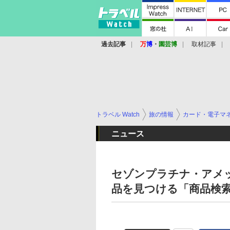
過去記事
万
博
・
園芸博
取材記事
トラベル Watch
旅の情報
カード・電子マ
ニュース
セゾンプラチナ・アメ
品を見つける「商品検