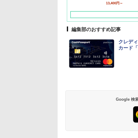
13,400円～
編集部のおすすめ記事
クレディ
カード「
草津温泉 ホテル櫻
品川プリンスホテル
グランドニッコー東
海のサウナ＆スパ
東京ドームホテル
シェラトン・グラン
井
京ベイ 舞浜
オールインクルーシ
デ・トーキョーベ
7,037円～
7,980円～
ブ 島原温泉ホテル
イ・ホテル
14,300円～
6,800円～
南風楼
10,450円～
7,950円～
Google