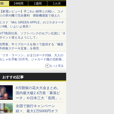
時間
24時間
1週間
1カ月
【家電レビュー】手ごわい雑草との戦い、コメ
リの草刈機で完全勝利 掃除機感覚で使えた
ミスド「Mrs. GREEN APPLE」のコラボドーナ
ツ4種、いよいよ発売！
NTT島田社長、ソフトバンクのセブン出資に「d
ポイント使えるようにして」
吉野家、牛リブロースを熱々で提供する「極旨
牛鉄板ステーキ定食」を発売
「リサ・ラーソン」がま口ポーチ付録、大人の
おしゃれ手帖 10月号。ジャカード織の北欧猫デ
ザイン
もっと見る
おすすめ記事
8月開催の花火大会まとめ。
国内最大級2.4万発「幕張ビ
ーチ」や日本三大「長岡」な
ど大型イベント目白押し！
全国で旅行キャンペーン
続々、最大1万5000円オフ