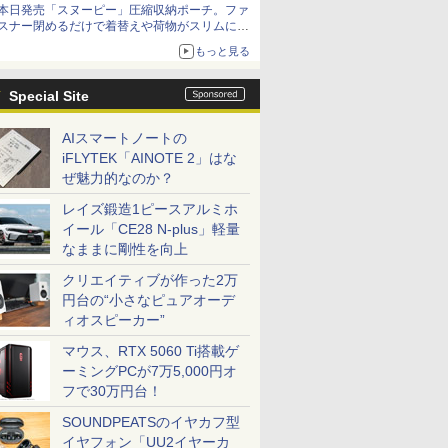
本日発売「スヌーピー」圧縮収納ポーチ。ファ
スナー閉めるだけで着替えや荷物がスリムにま
とまる
もっと見る
Special Site
AIスマートノートの
iFLYTEK「AINOTE 2」はな
ぜ魅力的なのか？
レイズ鍛造1ピースアルミホ
イール「CE28 N-plus」軽量
なままに剛性を向上
クリエイティブが作った2万
円台の“小さなピュアオーデ
ィオスピーカー”
マウス、RTX 5060 Ti搭載ゲ
ーミングPCが7万5,000円オ
フで30万円台！
SOUNDPEATSのイヤカフ型
イヤフォン「UU2イヤーカ