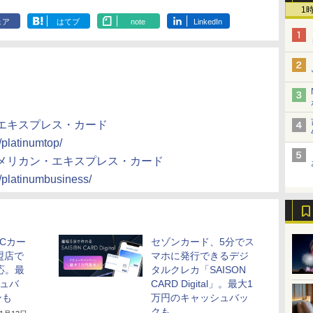
1
ェア
はてブ
note
LinkedIn
・エキスプレス・カード
/platinumtop/
アメリカン・エキスプレス・カード
/platinumbusiness/
Cカー
セゾンカード、5分でス
加盟店で
マホに発行できるデジ
対応。最
タルクレカ「SAISON
シュバ
CARD Digital」。最大1
ンも
万円のキャッシュバッ
クも