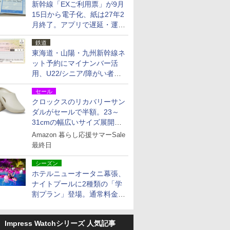
新幹線「EXご利用票」が9月
15日から電子化、紙は27年2
月終了。アプリで遅延・運休
も確認可能に
鉄道
東海道・山陽・九州新幹線ネ
ット予約にマイナンバー活
用、U22/シニア/障がい者割
を9月15日から発売
セール
クロックスのリカバリーサン
ダルがセールで半額。23～
31cmの幅広いサイズ展開、
独自のクッション素材を採用
Amazon 暮らし応援サマーSale
最終日
シーズン
ホテルニューオータニ幕張、
ナイトプールに2種類の「学
割プラン」登場。通常料金の
およそ半額でお得に夜活
Impress Watchシリーズ 人気記事