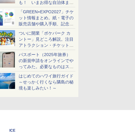
も！ いまお得な自治体まと
め
「GREEN×EXPO2027」チケ
ット情報まとめ。紙・電子の
販売店舗や購入手順、記念チ
ケットも解説
ついに開業「ポケパーク カ
ントー」見どころ解説。注目
アトラクション・チケット手
配・来場前に必要な準備は？
パスポート（2025年旅券）
の新規申請をオンラインでや
ってみた。必要なものはスマ
ホとマイナカードのみ
はじめてのハワイ旅行ガイド
～せっかく行くなら隣島の秘
境も楽しみたい！～
ICE