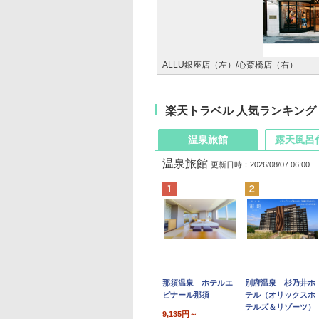
ALLU銀座店（左）/心斎橋店（右）
楽天トラベル 人気ランキング
温泉旅館
露天風呂
温泉旅館
更新日時：2026/08/07 06:00
那須温泉 ホテルエ
別府温泉 杉乃井ホ
ピナール那須
テル（オリックスホ
テルズ＆リゾーツ）
9,135円～