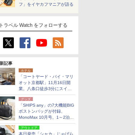
フ」をイヤカフマニアが語る
トラベル Watch をフォローする
新記事
ホテル
「コートヤード・バイ・マリ
オット京都駅」11月16日開
業。八条口徒歩3分にスイー
ト含む全270室、ダイニング
グッズ
も併設
「SHIPS any」の7大機能BIG
ボストンバッグが付録、
MonoMax 10月号。1～2泊の
荷物、キャリーオンも可能
アウトドア
本日発売「シャカ」じゃばら