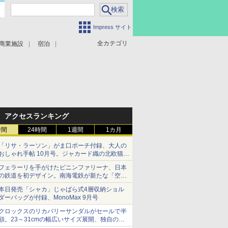
Impress サイト
全カテゴリ
商業施設
宿泊
アクセスランキング
時間
24時間
1週間
1カ月
「リサ・ラーソン」がま口ポーチ付録、大人の
おしゃれ手帖 10月号。ジャカード織の北欧猫デ
ザイン
フェラーリを手がけたピニンファリーナ、日本
の鉄道を初デザイン。南海電鉄が新たな「空港
特急」をなにわ筋線へ導入
本日発売「シャカ」じゃばら式4層収納ショル
ダーバッグが付録、MonoMax 9月号
クロックスのリカバリーサンダルがセールで半
額。23～31cmの幅広いサイズ展開、独自のク
ッション素材を採用