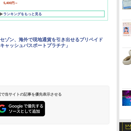
5,400円～
ランキングをもっと見る
セゾン、海外で現地通貨を引き出せるプリペイド
キャッシュパスポートプラチナ」
北陸 福井 あわら
品川プリンスホテ
舞浜ビューホテル
箱根湯本温泉 ホテ
ホテルトラスティ東
オリエンタルホテル
下呂温泉 水明館
住友不動産ホテル ヴ
東京ベイ舞浜ホテル
温泉 清風荘（北陸
ル イーストタワー
ｂｙ ＨＵＬＩＣ
ル おかだ
京ベイサイド
東京ベイ
ィラフォンテーヌグラ
ファーストリゾート
8,250円～
最大級の庭園露天風
（旧：東京ベイ舞浜
ンド東京有明
9,958円～
11,200円～
5,450円～
5,200円～
4,290円～
呂の宿 清風荘）
ホテル）
19,541円～
5,758円～
6,070円～
 検索で当サイトの記事を優先表示させる