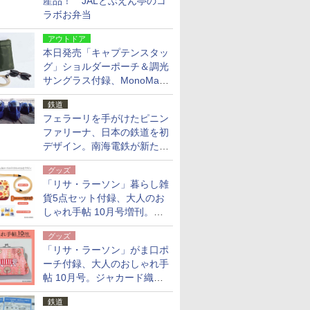
産品！ JALとぶえん亭のコ
ラボお弁当
アウトドア
本日発売「キャプテンスタッ
グ」ショルダーポーチ＆調光
サングラス付録、MonoMax
9月号増刊
鉄道
フェラーリを手がけたピニン
ファリーナ、日本の鉄道を初
デザイン。南海電鉄が新たな
「空港特急」をなにわ筋線へ
グッズ
導入
「リサ・ラーソン」暮らし雑
貨5点セット付録、大人のお
しゃれ手帖 10月号増刊。
USBケーブルや缶ケースなど
グッズ
「リサ・ラーソン」がま口ポ
ーチ付録、大人のおしゃれ手
帖 10月号。ジャカード織の
北欧猫デザイン
鉄道