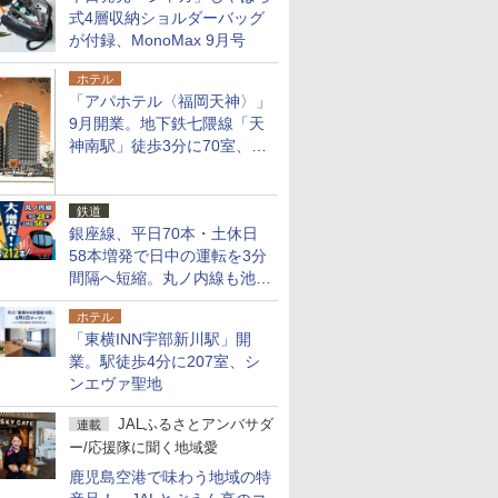
式4層収納ショルダーバッグ
が付録、MonoMax 9月号
ホテル
「アパホテル〈福岡天神〉」
9月開業。地下鉄七隈線「天
神南駅」徒歩3分に70室、エ
リア初の直営店
鉄道
銀座線、平日70本・土休日
58本増発で日中の運転を3分
間隔へ短縮。丸ノ内線も池袋
～中野坂上を4分間隔に
ホテル
「東横INN宇部新川駅」開
業。駅徒歩4分に207室、シ
ンエヴァ聖地
JALふるさとアンバサダ
連載
ー/応援隊に聞く地域愛
鹿児島空港で味わう地域の特