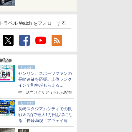
トラベル Watch をフォローする
新記事
お出かけ
ゼンリン、スポーツファンの
長崎遠征を応援。上位ランク
インで和牛がもらえる
「GO！GO！長崎スタンプラ
推し活向けクリアうちわも配布
リー」
お出かけ
長崎スタジアムシティでの観
戦＆2泊で最大1万円お得にな
る「長崎満喫！アウェイ遠征
応援キャンペーン」
鉄道