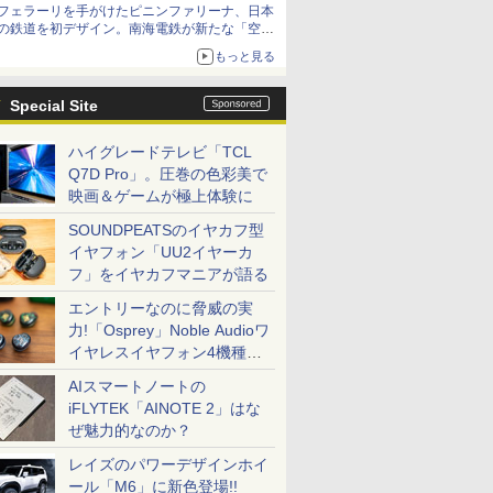
フェラーリを手がけたピニンファリーナ、日本
の鉄道を初デザイン。南海電鉄が新たな「空港
特急」をなにわ筋線へ導入
もっと見る
Special Site
ハイグレードテレビ「TCL
Q7D Pro」。圧巻の色彩美で
映画＆ゲームが極上体験に
SOUNDPEATSのイヤカフ型
イヤフォン「UU2イヤーカ
フ」をイヤカフマニアが語る
エントリーなのに脅威の実
力!「Osprey」Noble Audioワ
イヤレスイヤフォン4機種を
一気に聴く
AIスマートノートの
iFLYTEK「AINOTE 2」はな
ぜ魅力的なのか？
レイズのパワーデザインホイ
ール「M6」に新色登場!!