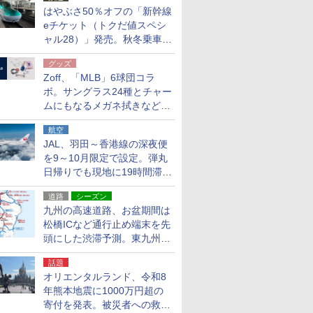
はやぶさ50％オフの「新幹線
eチケット（トクだ値スペシ
ャル28）」発売。秋冬乗車
分、えきねっと限定
グッズ
Zoff、「MLB」6球団コラ
ボ。サングラス24種とチャー
ムにもなるメガネ拭きなど雑
貨24種
航空
JAL、羽田～香港線の深夜便
を9～10月限定で設定。弾丸
日帰りでも現地に19時間滞在
できる
道路
シーズン
九州の高速道路、お盆期間は
松橋ICなど通行止め端末を先
頭にした渋滞予測。東九州道
への迂回は料金調整を実施
話題
オリエンタルランド、令和8
年熊本地震に1000万円超の
寄付を発表。被災者への救援