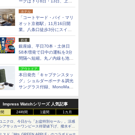
ークは下り8日・13日、上り
14日・15日
ホテル
「コートヤード・バイ・マリ
オット京都駅」11月16日開
業。八条口徒歩3分にスイー
ト含む全270室、ダイニング
鉄道
も併設
銀座線、平日70本・土休日
58本増発で日中の運転を3分
間隔へ短縮。丸ノ内線も池袋
～中野坂上を4分間隔に
アウトドア
本日発売「キャプテンスタッ
グ」ショルダーポーチ＆調光
サングラス付録、MonoMax
9月号増刊
Impress Watchシリーズ 人気記事
時間
24時間
1週間
1カ月
ユニクロ、今日から「お盆特別セール」。涼感
シアサッカーワンピース待望値下げ、撥水ギア
ショーツは1990円に
ミスド「Mrs. GREEN APPLE」のコラボドーナ