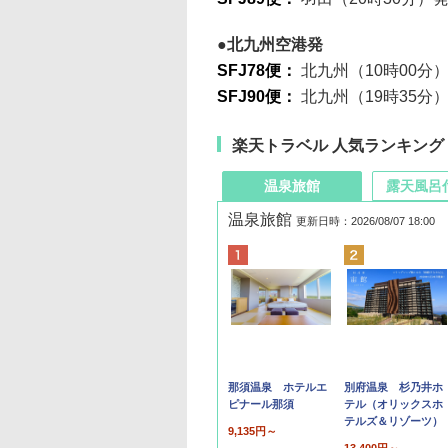
北九州空港発
SFJ78便：
北九州（10時00分
SFJ90便：
北九州（19時35分
楽天トラベル 人気ランキング
温泉旅館
露天風呂
温泉旅館
更新日時：2026/08/07 18:00
那須温泉 ホテルエ
別府温泉 杉乃井ホ
ピナール那須
テル（オリックスホ
テルズ＆リゾーツ）
9,135円～