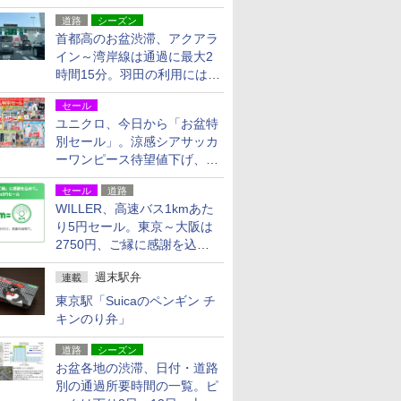
活動・復旧支援
道路
シーズン
首都高のお盆渋滞、アクアラ
イン～湾岸線は通過に最大2
時間15分。羽田の利用には
「空港西出口」の利用検討を
セール
ユニクロ、今日から「お盆特
別セール」。涼感シアサッカ
ーワンピース待望値下げ、撥
水ギアショーツは1990円に
セール
道路
WILLER、高速バス1kmあた
り5円セール。東京～大阪は
2750円、ご縁に感謝を込め
た20周年記念キャンペーン
週末駅弁
連載
東京駅「Suicaのペンギン チ
キンのり弁」
道路
シーズン
お盆各地の渋滞、日付・道路
別の通過所要時間の一覧。ピ