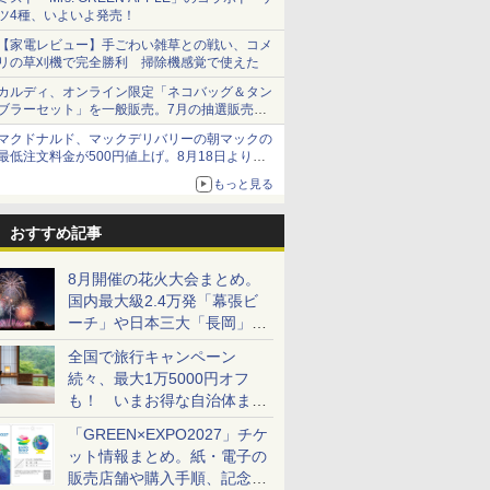
ツ4種、いよいよ発売！
【家電レビュー】手ごわい雑草との戦い、コメ
リの草刈機で完全勝利 掃除機感覚で使えた
カルディ、オンライン限定「ネコバッグ＆タン
ブラーセット」を一般販売。7月の抽選販売の
当選無効分
マクドナルド、マックデリバリーの朝マックの
最低注文料金が500円値上げ。8月18日より
1,500円から受付
もっと見る
おすすめ記事
8月開催の花火大会まとめ。
国内最大級2.4万発「幕張ビ
ーチ」や日本三大「長岡」な
ど大型イベント目白押し！
全国で旅行キャンペーン
続々、最大1万5000円オフ
も！ いまお得な自治体まと
め
「GREEN×EXPO2027」チケ
ット情報まとめ。紙・電子の
販売店舗や購入手順、記念チ