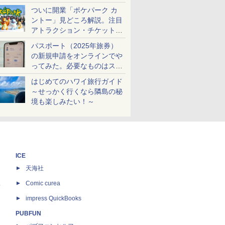
ケットも解説
ついに開業「ポケパーク カ
ントー」見どころ解説。注目
アトラクション・チケット手
配・来場前に必要な準備は？
パスポート（2025年旅券）
の新規申請をオンラインでや
ってみた。必要なものはスマ
ホとマイナカードのみ
はじめてのハワイ旅行ガイド
～せっかく行くなら隣島の秘
境も楽しみたい！～
ICE
天海社
ス
Comic curea
impress QuickBooks
PUBFUN