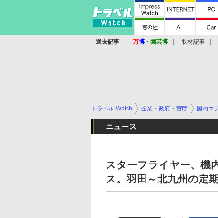
過去記事
万
博
・
園芸博
取材記事
トラベル Watch
企業・政府・官庁
国内エ
ニュース
スターフライヤー、機
ス。羽田～北九州の定