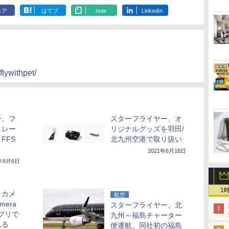
ェア
はてブ
note
LinkedIn
flywithpet/
ー、フ
スターフライヤー、オ
ュレー
リジナルグッズを羽田/
FFS
北九州空港で取り扱い
2021年6月18日
1年9月6日
1
トカメ
航空
mera
スターフライヤー、北
アプリで
九州～福島チャーター
れる
便運航。同社初の福島