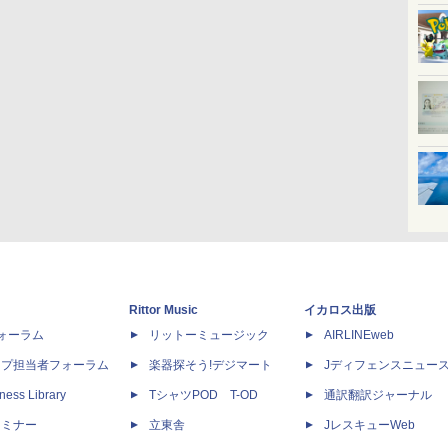
Rittor Music
イカロス出版
dフォーラム
リットーミュージック
AIRLINEweb
ップ担当者フォーラム
楽器探そう!デジマート
Jディフェンスニュー
ness Library
TシャツPOD T-OD
通訳翻訳ジャーナル
セミナー
立東舎
JレスキューWeb