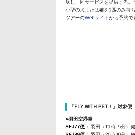
底し、同サービスを提供する。指定
小型の犬または猫を1匹のみ持
ツアーの
Webサイト
から予約で
「FLY WITH PET！」対象便
羽田空港発
SFJ77便：
羽田（11時15分）
SFJ89便：
羽田（20時30分）