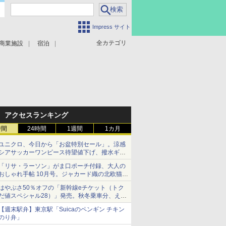
Impress サイト
全カテゴリ
商業施設
宿泊
アクセスランキング
時間
24時間
1週間
1カ月
ユニクロ、今日から「お盆特別セール」。涼感
シアサッカーワンピース待望値下げ、撥水ギア
ショーツは1990円に
「リサ・ラーソン」がま口ポーチ付録、大人の
おしゃれ手帖 10月号。ジャカード織の北欧猫デ
ザイン
はやぶさ50％オフの「新幹線eチケット（トク
だ値スペシャル28）」発売。秋冬乗車分、えき
ねっと限定
【週末駅弁】東京駅「Suicaのペンギン チキン
のり弁」