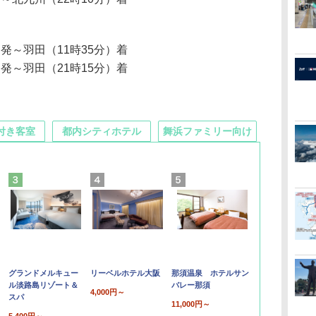
）発～羽田（11時35分）着
）発～羽田（21時15分）着
付き客室
都内シティホテル
舞浜ファミリー向け
グランドメルキュー
リーベルホテル大阪
那須温泉 ホテルサン
ル淡路島リゾート＆
バレー那須
4,000円～
スパ
11,000円～