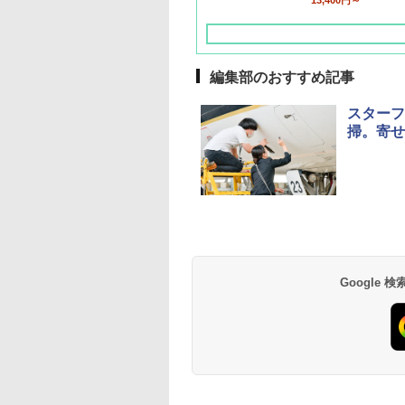
13,400円～
編集部のおすすめ記事
スターフ
掃。寄せ
草津温泉 ホテル櫻
品川プリンスホテル
グランドニッコー東
海のサウナ＆スパ
東京ドームホテル
シェラトン・グラン
井
京ベイ 舞浜
オールインクルーシ
デ・トーキョーベ
7,037円～
7,980円～
ブ 島原温泉ホテル
イ・ホテル
14,300円～
6,800円～
南風楼
10,450円～
7,950円～
Google