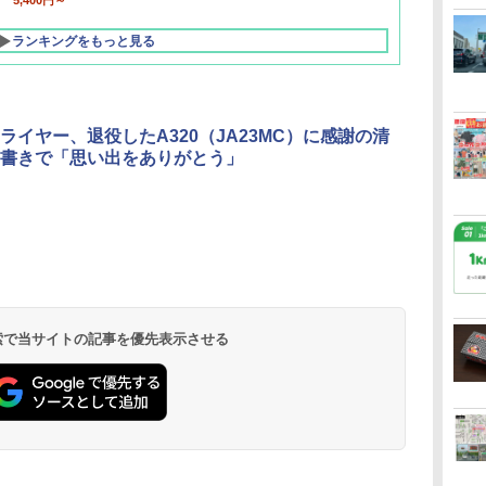
5,400円～
ランキングをもっと見る
ライヤー、退役したA320（JA23MC）に感謝の清
書きで「思い出をありがとう」
北陸 福井 あわら
品川プリンスホテ
舞浜ビューホテル
箱根湯本温泉 ホテ
ホテルトラスティ東
オリエンタルホテル
下呂温泉 水明館
住友不動産ホテル ヴ
東京ベイ舞浜ホテル
温泉 清風荘（北陸
ル イーストタワー
ｂｙ ＨＵＬＩＣ
ル おかだ
京ベイサイド
東京ベイ
ィラフォンテーヌグラ
ファーストリゾート
8,250円～
最大級の庭園露天風
（旧：東京ベイ舞浜
ンド東京有明
9,958円～
11,200円～
5,450円～
5,200円～
4,290円～
呂の宿 清風荘）
ホテル）
19,541円～
5,758円～
6,070円～
 検索で当サイトの記事を優先表示させる