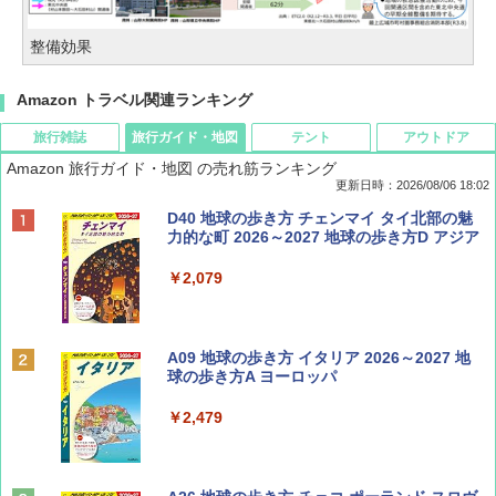
整備効果
Amazon トラベル関連ランキング
旅行雑誌
旅行ガイド・地図
テント
アウトドア
Amazon 旅行ガイド・地図 の売れ筋ランキング
更新日時：2026/08/06 18:02
ディズニーファン ２０２６年 ９月号 [雑
D40 地球の歩き方 チェンマイ タイ北部の魅
誌] (ＤＩＳＮＥＹ ＦＡＮ)
力的な町 2026～2027 地球の歩き方D アジア
￥713
￥2,079
Coyote No.89 特集 星野道夫 夢見る旅
A09 地球の歩き方 イタリア 2026～2027 地
球の歩き方A ヨーロッパ
￥1,540
￥2,479