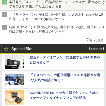
本日発売「スヌーピー」圧縮収納ポーチ。ファスナー閉めるだけ
で着替えや荷物がスリムにまとまる
「リサ・ラーソン」がま口ポーチ付録、大人のおしゃれ手帖 10
月号。ジャカード織の北欧猫デザイン
名神 大津SA「びわ湖大花火大会」開催に伴い閉鎖。明日15～21
時は店舗・トイレ・駐車場の利用不可
もっと見る
Special Site
総合オーディオブランドに進化するSHANLING
とは何者か？
「ドスパラTV」の配信現場に“PAD”撮影班が潜
入!人気の秘訣に迫る!!
SOUNDPEATSのイヤカフ型イヤフォン「UU2
イヤーカフ」をイヤカフマニアが語る