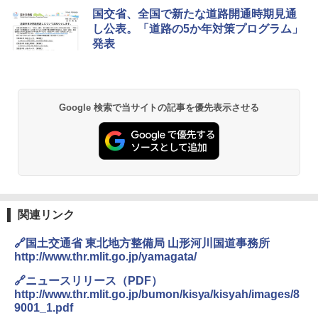
[キャンパーズコレクション 山善] ポップアッ
BUNDOK(バンドック)ソロ ドーム 1 EX BDK
国交省、全国で新たな道路開通時期見通
プテント 傘みたいに広げて畳める パッとサ
-08EX カーキ ソロキャンプ ポリエステル フ
し公表。「道路の5か年対策プログラム」
ッとサンシェード キューブ フルクローズ メ
レーム テント
発表
ッシュ 簡単設置 ワンタッチテント キャンプ
&ハイキング カーキ PATC-150(KH)
￥14,800
￥6,832
GRANDOOR ステンレス保冷剤 2個セット 2
Google 検索で当サイトの記事を優先表示させる
026リニューアル 急速冷凍 空間倍増 衛生的
PYKES PEAK (パイクスピーク) 着替えテン
コンパクト 保冷力長持ち
ト プライバシー テント 【中が透けない】 1
人用 折りたたみ 防災グッズ 災害用トイレ ビ
￥2,980
ーチ ピクニック ポップアップテント 携帯 簡
易 トイレテント (ブラック)
熊撃退スプレー 熊よけスプレー 熊スプレー
￥4,980
【日本企業販売】超強力クマ対策スプレー 30
0ml（連続噴射30秒）110ml（連続噴射15
関連リンク
秒）射程5～10m 安全ロック搭載 携帯収納袋
ENDLESS BASE 《めざましテレビで紹介》
付き ヒグマ・イノシシ対策 自治体・教育機
🔗国土交通省 東北地方整備局 山形河川国道事務所
テント ワンタッチ RENEW 幅200 2-3人用 43
関の購入実績 登山・キャンプ・アウトドア・
http://www.thr.mlit.go.jp/yamagata/
500002(88859)
防災用品 長期保存可能 緊急時用 日本国内発
送
🔗ニュースリリース（PDF）
￥5,499
http://www.thr.mlit.go.jp/bumon/kisya/kisyah/images/8
￥3,680
9001_1.pdf