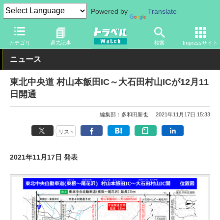
Powered by
Translate
トラベル Watch
地域
国内旅行
東北
カテゴリ
過去記事
検索
Impressサイト
ニュース
東北中央道 村山本飯田IC～大石田村山ICが12月11
日開通
編集部：多和田新也
2021年11月17日 15:33
リスト
2021年11月17日 発表