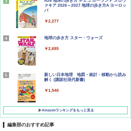
山と溪谷 2026年8月号「南アルプス大全」
A26 地球の歩き方 チェコ ポーランド スロヴ
ァキア 2026～2027 地球の歩き方A ヨーロッ
パ
￥1,540
￥2,277
AIRLINE（エアライン）2026年9月号【特
地球の歩き方 スター・ウォーズ
集】ボーイング110周年を祝して！
￥2,695
￥1,760
BE-PAL(ビ-パル) 2026年 9 月号【特別付録:
新しい日本地理 地図・統計・移動から読み
SOTO ミニマル"旅"財布 ランダム2種】
解く (講談社現代新書)
￥1,500
￥1,540
Amazonランキングをもっと見る
編集部のおすすめ記事