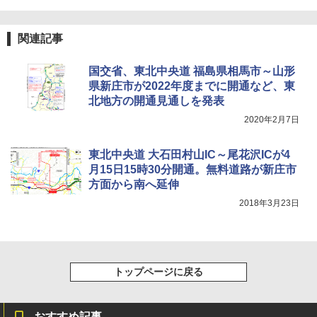
[キャンパーズコレクション 山善] 傘みたいに
広げるだけ パッとサッとテント ブラックコ
DEWEL パラソル 大型 ビーチ アウトドアパ
ーティング フルクローズ メッシュ 3-4人用
ラソル ガーデン サイトシート付 折りたたみ
関連記事
簡単設置 ポップアップテント エクルベージ
防水 UVカット 4段階高さ調整 軽量 収納袋付
ュ(BC仕様) PATC-150B(EB)
き
国交省、東北中央道 福島県相馬市～山形
￥8,991
￥6,459
県新庄市が2022年度までに開通など、東
北地方の開通見通しを発表
2020年2月7日
Coleman(コールマン) ツーリングドーム/LD
ポインターライト 強力 小型 緑色/赤色/青紫色
X 2人用 3人用 キャンプ アウトドア フェス
USB充電式 高精度 超長距離照射 長時間使用
収納 コンパクト 簡単設営 カンガルーテント
可能 安全ロック付き 高安全性 金属製耐久 コ
東北中央道 大石田村山IC～尾花沢ICが4
ソロキャンプ ソロテント
ンパクト多機能設計 持ち運び便利 アウトド
月15日15時30分開通。無料道路が新庄市
ア/オフィス/教育現場/展示会用 緑
方面から南へ延伸
￥20,718
￥1,180
2018年3月23日
トップページに戻る
おすすめ記事