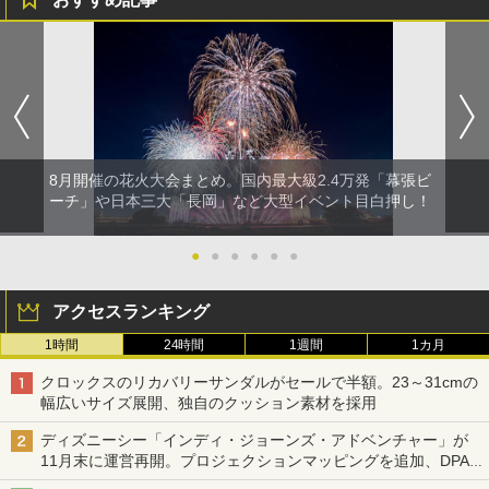
8月開催の花火大会まとめ。国内最大級2.4万発「幕張ビ
ーチ」や日本三大「長岡」など大型イベント目白押し！
●
●
●
●
●
●
アクセスランキング
1時間
24時間
1週間
1カ月
クロックスのリカバリーサンダルがセールで半額。23～31cmの
幅広いサイズ展開、独自のクッション素材を採用
ディズニーシー「インディ・ジョーンズ・アドベンチャー」が
11月末に運営再開。プロジェクションマッピングを追加、DPA
は1500円