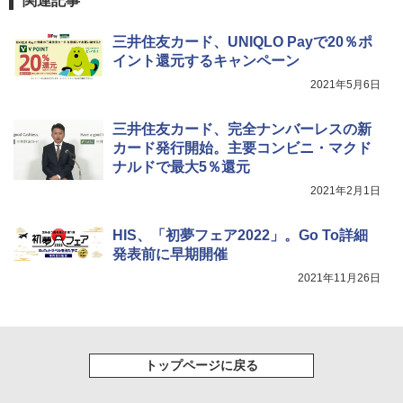
関連記事
簡単設置 ポップアップテント エクルベージ
新しい日本地理 地図・統計・移動から読み
￥1,180
ュ(BC仕様) PATC-150B(EB)
解く (講談社現代新書)
三井住友カード、UNIQLO Payで20％ポ
￥8,991
イント還元するキャンペーン
￥1,540
電動エアーポンプ SUP用 20PSI 電動ポンプ
ゴムボート 空気入れ 空気抜き 自動停止 過熱
2021年5月6日
保護 日光可読lcd 7種類ノズル付き
Coleman(コールマン) ツーリングドーム/LD
X 2人用 3人用 キャンプ アウトドア フェス
￥7,299
三井住友カード、完全ナンバーレスの新
収納 コンパクト 簡単設営 カンガルーテント
カード発行開始。主要コンビニ・マクド
ソロキャンプ ソロテント
ナルドで最大5％還元
￥20,718
2021年2月1日
HIS、「初夢フェア2022」。Go To詳細
発表前に早期開催
2021年11月26日
トップページに戻る