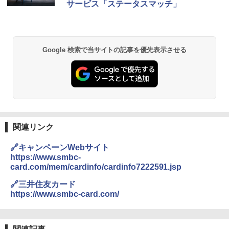
サービス「ステータスマッチ」
ッシュ 簡単設置 ワンタッチテント キャンプ
￥2,079
&ハイキング カーキ PATC-150(KH)
￥14,800
￥6,832
A09 地球の歩き方 イタリア 2026～2027 地
GRANDOOR ステンレス保冷剤 2個セット 2
Google 検索で当サイトの記事を優先表示させる
球の歩き方A ヨーロッパ
026リニューアル 急速冷凍 空間倍増 衛生的
PYKES PEAK (パイクスピーク) 着替えテン
コンパクト 保冷力長持ち
ト プライバシー テント 【中が透けない】 1
￥2,479
人用 折りたたみ 防災グッズ 災害用トイレ ビ
￥2,980
ーチ ピクニック ポップアップテント 携帯 簡
易 トイレテント (オリーブ)
A26 地球の歩き方 チェコ ポーランド スロヴ
DEWEL パラソル 大型 ビーチ アウトドアパ
￥-
ァキア 2026～2027 地球の歩き方A ヨーロッ
ラソル ガーデン サイトシート付 折りたたみ
パ
防水 UVカット 4段階高さ調整 軽量 収納袋付
関連リンク
き
￥2,277
ENDLESS BASE 《めざましテレビで紹介》
🔗キャンペーンWebサイト
テント ワンタッチ RENEW 幅200 2-3人用 43
￥6,459
https://www.smbc-
500002(89147)
card.com/mem/cardinfo/cardinfo7222591.jsp
地球の歩き方 スター・ウォーズ
￥5,499
ポインターライト 強力 小型 緑色/赤色/青紫色
🔗三井住友カード
￥2,695
USB充電式 高精度 超長距離照射 長時間使用
https://www.smbc-card.com/
可能 安全ロック付き 高安全性 金属製耐久 コ
[キャンパーズコレクション 山善] 傘みたいに
ンパクト多機能設計 持ち運び便利 アウトド
広げるだけ パッとサッとテント ブラックコ
ア/オフィス/教育現場/展示会用 緑
ーティング フルクローズ メッシュ 3-4人用