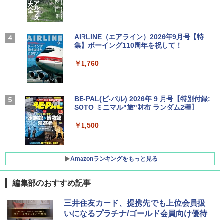
AIRLINE（エアライン）2026年9月号【特
集】ボーイング110周年を祝して！
￥1,760
BE-PAL(ビ-パル) 2026年 9 月号【特別付録:
SOTO ミニマル"旅"財布 ランダム2種】
￥1,500
Amazonランキングをもっと見る
編集部のおすすめ記事
D40 地球の歩き方 チェンマイ タイ北部の魅
[キャンパーズコレクション 山善] ポップアッ
BUNDOK(バンドック)ソロ ドーム 1 EX BDK
三井住友カード、提携先でも上位会員扱
力的な町 2026～2027 地球の歩き方D アジア
プテント 傘みたいに広げて畳める パッとサ
-08EX カーキ ソロキャンプ ポリエステル フ
いになるプラチナ/ゴールド会員向け優待
ッとサンシェード キューブ フルクローズ メ
レーム テント