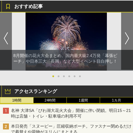
おすすめ記事
8月開催の花火大会まとめ。国内最大級2.4万発「幕張ビ
ーチ」や日本三大「長岡」など大型イベント目白押し！
●
●
●
●
●
●
アクセスランキング
1時間
24時間
1週間
1カ月
名神 大津SA「びわ湖大花火大会」開催に伴い閉鎖。明日15～21
時は店舗・トイレ・駐車場の利用不可
本日発売「スヌーピー」圧縮収納ポーチ。ファスナー閉めるだけ
で着替えや荷物がスリムにまとまる