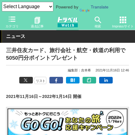
Powered by
Translate
トラベル Watch
旅の情報
カード・電子マネー
クレジットカー
カテゴリ
過去記事
検索
Impressサイト
ニュース
三井住友カード、旅行会社・航空・鉄道の利用で
5050円分ポイントプレゼント
編集部：吉本希
2021年11月16日 12:46
リスト
2021年11月16日～2022年1月14日 開催