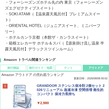
・フォーシーズンズホテル丸の内 東京（フォーシーズン
ズエグゼクティブスイート）
・SOKI ATAMI（【温泉露天風呂付】プレミアムスイー
ト）
・ORIENTAL HOTEL（ジュニアスイート、ミニバーフ
リー）
・ホテルカンラ京都（本館ザ・カンラスイート）
・箱根エレカーサ ホテル＆スパ（【源泉掛け流し温泉 半
露天風呂付】デラックスツインルーム）
Amazon トラベル関連ランキング
旅行雑誌
旅行ガイド・地図
テント
アウトドア
Amazon アウトドア の売れ筋ランキング
更新日時：2026/08/08 00:02
BE-PAL(ビ-パル) 2026年 9 月号【特別付録:
D40 地球の歩き方 チェンマイ タイ北部の魅
[キャンパーズコレクション 山善] ポップアッ
GRANDOOR ステンレス保冷剤 2個セット 2
SOTO ミニマル"旅"財布 ランダム2種】
力的な町 2026～2027 地球の歩き方D アジア
プテント 傘みたいに広げて畳める パッとサ
026リニューアル 急速冷凍 空間倍増 衛生的
ッとサンシェード キューブ フルクローズ メ
コンパクト 保冷力長持ち
ッシュ 簡単設置 ワンタッチテント キャンプ
￥1,500
￥2,079
&ハイキング カーキ PATC-150(KH)
￥2,980