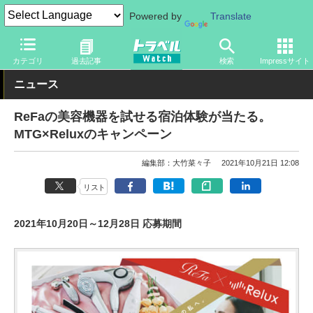
Powered by
Translate
トラベル Watch
旅の情報
ホテル・旅館
宿泊
カテゴリ
過去記事
検索
Impressサイト
ニュース
ReFaの美容機器を試せる宿泊体験が当たる。
MTG×Reluxのキャンペーン
編集部：大竹菜々子
2021年10月21日 12:08
リスト
2021年10月20日～12月28日 応募期間