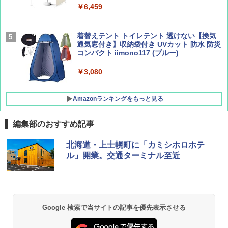
￥9,990
￥6,459
￥1,760
￥2,479
[キャンパーズコレクション 山善] 傘みたいに
着替えテント トイレテント 透けない【換気
広げるだけ パッとサッとテント キューブワ
通気窓付き】収納袋付き UVカット 防水 防災
イド ブラックコーティング フルクローズ メ
コンパクト iimono117 (ブルー)
ッシュ 4人用 簡単設置 ポップアップテント P
ATCW-150B エクルベージュ
￥3,080
￥-
Amazonランキングをもっと見る
編集部のおすすめ記事
北海道・上士幌町に「カミシホロホテ
ル」開業。交通ターミナル至近
Google 検索で当サイトの記事を優先表示させる