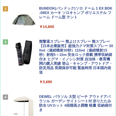
￥6,831
ディズニーファン ２０２６年 ９月号 [雑
地球の歩き方 スター・ウォーズ
BUNDOK(バンドック)ソロ ドーム 1 EX BDK
誌] (ＤＩＳＮＥＹ ＦＡＮ)
-08EX カーキ ソロキャンプ ポリエステル フ
PYKES PEAK (パイクスピーク) 着替えテン
レーム ドーム型 テント
￥2,695
ト プライバシー テント 【中が透けない】 1
￥713
人用 折りたたみ 防災グッズ 災害用トイレ ビ
￥14,800
ーチ ピクニック ポップアップテント 携帯 簡
易 トイレテント (ブラック)
山と溪谷 2026年8月号「南アルプス大全」
僕が見た未来【完全版】
熊撃退スプレー 熊よけスプレー 熊スプレー
￥4,980
【日本企業販売】超強力クマ対策スプレー 30
￥1,540
￥0
0ml（連続噴射30秒）110ml（連続噴射15
秒）射程5～10m 安全ロック搭載 携帯収納袋
ENDLESS BASE 《めざましテレビで紹介》
付き ヒグマ・イノシシ対策 自治体・教育機
テント ワンタッチ RENEW 幅200 2-3人用 43
関の購入実績 登山・キャンプ・アウトドア・
500002(88859)
防災用品 長期保存可能 緊急時用 日本国内発
送
Coyote No.89 特集 星野道夫 夢見る旅
A26 地球の歩き方 チェコ ポーランド スロヴ
ァキア 2026～2027 地球の歩き方A ヨーロッ
￥5,999
パ
￥3,680
￥1,540
￥2,277
[キャンパーズコレクション 山善] 傘みたいに
広げるだけ パッとサッとテント ブラックコ
DEWEL パラソル 大型 ビーチ アウトドアパ
ーティング フルクローズ メッシュ 3-4人用
ラソル ガーデン サイトシート付 折りたたみ
簡単設置 ポップアップテント エクルベージ
防水 UVカット 4段階高さ調整 軽量 収納袋付
AIRLINE（エアライン）2026年9月号【特
A09 地球の歩き方 イタリア 2026～2027 地
ュ(BC仕様) PATC-150B(EB)
き
集】ボーイング110周年を祝して！
球の歩き方A ヨーロッパ