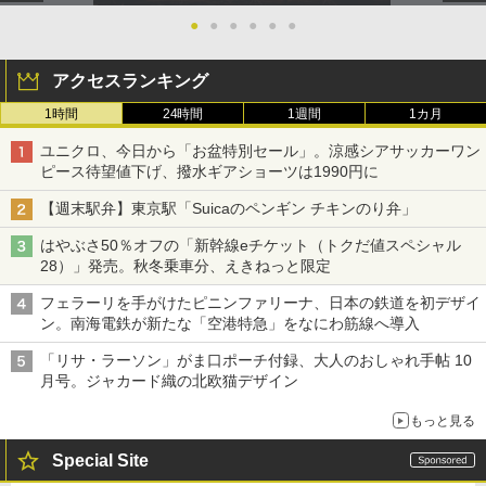
●
●
●
●
●
●
アクセスランキング
1時間
24時間
1週間
1カ月
ユニクロ、今日から「お盆特別セール」。涼感シアサッカーワン
ピース待望値下げ、撥水ギアショーツは1990円に
【週末駅弁】東京駅「Suicaのペンギン チキンのり弁」
はやぶさ50％オフの「新幹線eチケット（トクだ値スペシャル
28）」発売。秋冬乗車分、えきねっと限定
フェラーリを手がけたピニンファリーナ、日本の鉄道を初デザイ
ン。南海電鉄が新たな「空港特急」をなにわ筋線へ導入
「リサ・ラーソン」がま口ポーチ付録、大人のおしゃれ手帖 10
月号。ジャカード織の北欧猫デザイン
もっと見る
Special Site