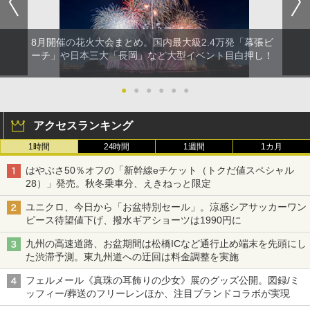
8月開催の花火大会まとめ。国内最大級2.4万発「幕張ビ
ーチ」や日本三大「長岡」など大型イベント目白押し！
●
●
●
●
●
●
アクセスランキング
1時間
24時間
1週間
1カ月
はやぶさ50％オフの「新幹線eチケット（トクだ値スペシャル
28）」発売。秋冬乗車分、えきねっと限定
ユニクロ、今日から「お盆特別セール」。涼感シアサッカーワン
ピース待望値下げ、撥水ギアショーツは1990円に
九州の高速道路、お盆期間は松橋ICなど通行止め端末を先頭にし
た渋滞予測。東九州道への迂回は料金調整を実施
フェルメール《真珠の耳飾りの少女》展のグッズ公開。図録/ミ
ッフィー/葬送のフリーレンほか、注目ブランドコラボが実現