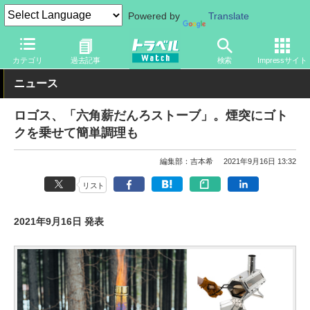
Powered by
Translate
トラベル Watch
旅のアイテム
旅行グッズ
カテゴリ
過去記事
検索
Impressサイト
ニュース
ロゴス、「六角薪だんろストーブ」。煙突にゴト
クを乗せて簡単調理も
編集部：吉本希
2021年9月16日 13:32
リスト
2021年9月16日 発表