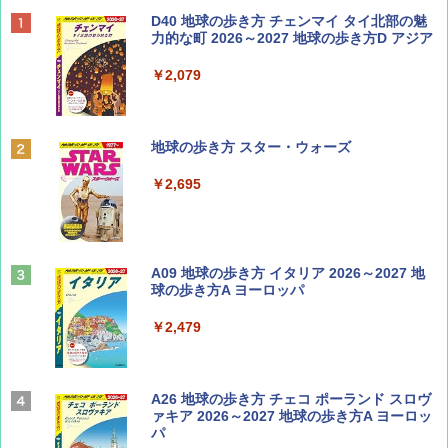
BE-PAL(ビ-パル) 2026年 9 月号【特別付録:
D40 地球の歩き方 チェンマイ タイ北部の魅
SOTO ミニマル"旅"財布 ランダム2種】
力的な町 2026～2027 地球の歩き方D アジア
￥1,500
￥2,079
ディズニーファン ２０２６年 ９月号 [雑
地球の歩き方 スター・ウォーズ
誌] (ＤＩＳＮＥＹ ＦＡＮ)
￥2,695
￥713
山と溪谷 2026年8月号「南アルプス大全」
A09 地球の歩き方 イタリア 2026～2027 地
球の歩き方A ヨーロッパ
￥1,540
￥2,479
Coyote No.89 特集 星野道夫 夢見る旅
A26 地球の歩き方 チェコ ポーランド スロヴ
ァキア 2026～2027 地球の歩き方A ヨーロッ
パ
￥1,540