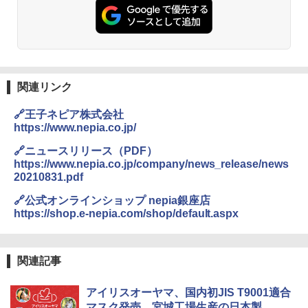
ト プライバシー テント 【中が透けない】 1
0ml（連続噴射30秒）110ml（連続噴射15
人用 折りたたみ 防災グッズ 災害用トイレ ビ
秒）射程5～10m 安全ロック搭載 携帯収納袋
ーチ ピクニック ポップアップテント 携帯 簡
付き ヒグマ・イノシシ対策 自治体・教育機
易 トイレテント (ブラック)
関の購入実績 登山・キャンプ・アウトドア・
防災用品 長期保存可能 緊急時用 日本国内発
送
￥4,980
関連リンク
￥3,680
ENDLESS BASE 《めざましテレビで紹介》
🔗王子ネピア株式会社
テント ワンタッチ RENEW 幅200 2-3人用 43
https://www.nepia.co.jp/
500002(89232)
GRANDOOR ステンレス保冷剤 2個セット 2
026リニューアル 急速冷凍 空間倍増 衛生的
🔗ニュースリリース（PDF）
コンパクト 保冷力長持ち
￥5,999
https://www.nepia.co.jp/company/news_release/news
20210831.pdf
￥2,980
[キャンパーズコレクション 山善] 傘みたいに
🔗公式オンラインショップ nepia銀座店
広げるだけ パッとサッとテント ブラックコ
https://shop.e-nepia.com/shop/default.aspx
ーティング フルクローズ メッシュ 3-4人用
ポインターライト 強力 小型 緑色/赤色/青紫色
簡単設置 ポップアップテント エクルベージ
USB充電式 高精度 超長距離照射 長時間使用
ュ(BC仕様) PATC-150B(EB)
可能 安全ロック付き 高安全性 金属製耐久 コ
ンパクト多機能設計 持ち運び便利 アウトド
関連記事
ア/オフィス/教育現場/展示会用 緑
￥9,990
アイリスオーヤマ、国内初JIS T9001適合
￥1,180
マスク発売。宮城工場生産の日本製