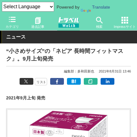
Powered by
Translate
トラベル Watch
旅のアイテム
旅行グッズ
その他
カテゴリ
過去記事
検索
Impressサイト
ニュース
“小さめサイズ”の「ネピア 長時間フィットマス
ク」。9月上旬発売
編集部：多和田新也
2021年8月31日 13:46
リスト
2021年9月上旬 発売