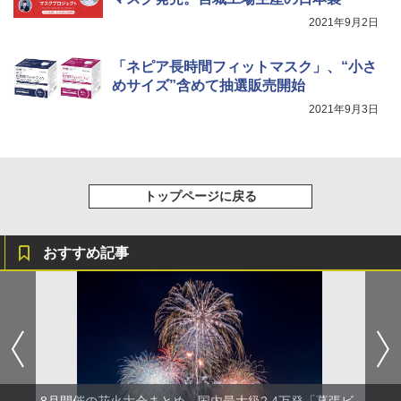
[キャンパーズコレクション 山善] 傘みたいに
広げるだけ パッとサッとテント キューブワ
2021年9月2日
イド ブラックコーティング フルクローズ メ
電動エアーポンプ SUP用 20PSI 電動ポンプ
ッシュ 4人用 簡単設置 ポップアップテント P
ゴムボート 空気入れ 空気抜き 自動停止 過熱
ATCW-150B エクルベージュ
保護 日光可読lcd 7種類ノズル付き
「ネピア長時間フィットマスク」、“小さ
めサイズ”含めて抽選販売開始
￥-
￥7,884
2021年9月3日
トップページに戻る
おすすめ記事