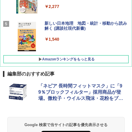
￥2,277
AIRLINE（エアライン）2026年9月号【特
新しい日本地理 地図・統計・移動から読み
集】ボーイング110周年を祝して！
解く (講談社現代新書)
￥1,760
￥1,540
Amazonランキングをもっと見る
編集部のおすすめ記事
[キャンパーズコレクション 山善] ポップアッ
DEWEL パラソル 大型 ビーチ アウトドアパ
「ネピア 長時間フィットマスク」に「9
プテント 傘みたいに広げて畳める パッとサ
ラソル ガーデン サイトシート付 折りたたみ
9％ブロックフィルター」採用商品が登
ッとサンシェード キューブ フルクローズ メ
防水 UVカット 4段階高さ調整 軽量 収納袋付
場。微粒子・ウイルス飛沫・花粉をブロ
ッシュ 簡単設置 ワンタッチテント キャンプ
き
&ハイキング カーキ PATC-150(KH)
ック
￥6,459
￥6,830
Google 検索で当サイトの記事を優先表示させる
熊撃退スプレー 熊よけスプレー 熊スプレー
PYKES PEAK (パイクスピーク) 着替えテン
【日本企業販売】超強力クマ対策スプレー 30