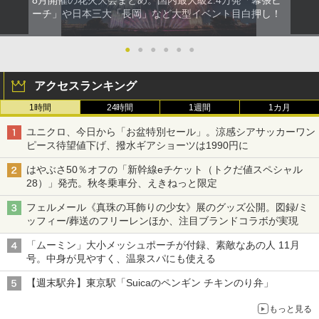
8月開催の花火大会まとめ。国内最大級2.4万発「幕張ビ
ーチ」や日本三大「長岡」など大型イベント目白押し！
●
●
●
●
●
●
アクセスランキング
1時間
24時間
1週間
1カ月
ユニクロ、今日から「お盆特別セール」。涼感シアサッカーワン
ピース待望値下げ、撥水ギアショーツは1990円に
はやぶさ50％オフの「新幹線eチケット（トクだ値スペシャル
28）」発売。秋冬乗車分、えきねっと限定
フェルメール《真珠の耳飾りの少女》展のグッズ公開。図録/ミ
ッフィー/葬送のフリーレンほか、注目ブランドコラボが実現
「ムーミン」大小メッシュポーチが付録、素敵なあの人 11月
号。中身が見やすく、温泉スパにも使える
【週末駅弁】東京駅「Suicaのペンギン チキンのり弁」
もっと見る