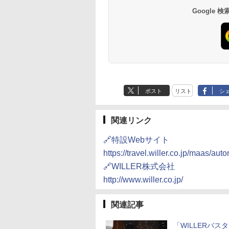
南風楼
10,450円～
7,950円～
Google
ポスト
リスト
シ
関連リンク
🔗特設Webサイト
https://travel.willer.co.jp/maas/au
🔗WILLER株式会社
http://www.willer.co.jp/
関連記事
「WILLERバス