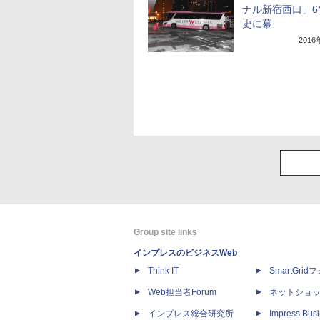
ナル新宿西口」6
史に幕
201
Group site links
インプレスのビジネスWeb
Think IT
SmartGri
Web担当者Forum
ネットショ
インプレス総合研究所
Impress Busi