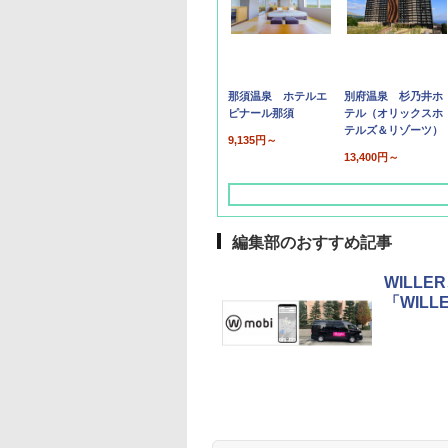
那須温泉 ホテルエ
別府温泉 杉乃井ホ
ピナール那須
テル（オリックスホ
テルズ＆リゾーツ）
9,135円～
13,400円～
編集部のおすすめ記事
WILL
「WIL
草津温泉 ホテル櫻
品川プリンスホテル
グランドニッコー東
海のサウナ＆スパ
東京ドームホテル
シェラトン・グラン
井
京ベイ 舞浜
オールインクルーシ
デ・トーキョーベ
7,037円～
7,980円～
ブ 島原温泉ホテル
イ・ホテル
14,300円～
6,800円～