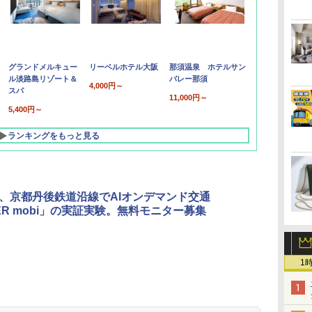
グランドメルキュー
リーベルホテル大阪
那須温泉 ホテルサン
ル淡路島リゾート＆
バレー那須
4,000円～
スパ
11,000円～
5,400円～
ランキングをもっと見る
ER、京都丹後鉄道沿線でAIオンデマンド交通
LER mobi」の実証実験。無料モニター募集
1
北陸 福井 あわら
品川プリンスホテ
舞浜ビューホテル
箱根湯本温泉 ホテ
ホテルトラスティ東
オリエンタルホテル
下呂温泉 水明館
住友不動産ホテル ヴ
東京ベイ舞浜ホテル
温泉 清風荘（北陸
ル イーストタワー
ｂｙ ＨＵＬＩＣ
ル おかだ
京ベイサイド
東京ベイ
ィラフォンテーヌグラ
ファーストリゾート
8,250円～
最大級の庭園露天風
（旧：東京ベイ舞浜
ンド東京有明
9,958円～
11,200円～
5,450円～
5,200円～
4,290円～