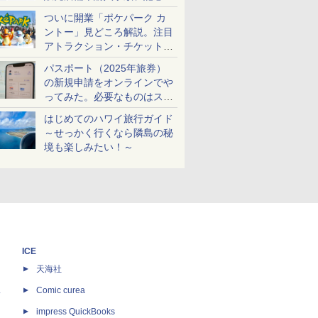
ケットも解説
ついに開業「ポケパーク カ
ントー」見どころ解説。注目
アトラクション・チケット手
配・来場前に必要な準備は？
パスポート（2025年旅券）
の新規申請をオンラインでや
ってみた。必要なものはスマ
ホとマイナカードのみ
はじめてのハワイ旅行ガイド
～せっかく行くなら隣島の秘
境も楽しみたい！～
ICE
天海社
ス
Comic curea
impress QuickBooks