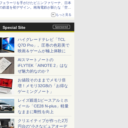
フェラーリを手がけたピニンファリーナ、日本
の鉄道を初デザイン。南海電鉄が新たな「空港
特急」をなにわ筋線へ導入
もっと見る
Special Site
ハイグレードテレビ「TCL
Q7D Pro」。圧巻の色彩美で
映画＆ゲームが極上体験に
AIスマートノートの
iFLYTEK「AINOTE 2」はな
ぜ魅力的なのか？
お値段そのままでメモリ倍
増！メモリ32GBの「お得な
ゲーミングノート」
レイズ鍛造1ピースアルミホ
イール「CE28 N-plus」軽量
なままに剛性を向上
クリエイティブが作った2万
円台の“小さなピュアオーデ