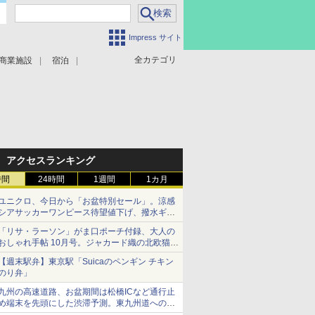
Impress サイト
全カテゴリ
商業施設
宿泊
アクセスランキング
時間
24時間
1週間
1カ月
ユニクロ、今日から「お盆特別セール」。涼感
シアサッカーワンピース待望値下げ、撥水ギア
ショーツは1990円に
「リサ・ラーソン」がま口ポーチ付録、大人の
おしゃれ手帖 10月号。ジャカード織の北欧猫デ
ザイン
【週末駅弁】東京駅「Suicaのペンギン チキン
のり弁」
九州の高速道路、お盆期間は松橋ICなど通行止
め端末を先頭にした渋滞予測。東九州道への迂
回は料金調整を実施