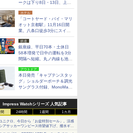
ークは下り8日・13日、上り
14日・15日
ホテル
「コートヤード・バイ・マリ
オット京都駅」11月16日開
業。八条口徒歩3分にスイー
ト含む全270室、ダイニング
鉄道
も併設
銀座線、平日70本・土休日
58本増発で日中の運転を3分
間隔へ短縮。丸ノ内線も池袋
～中野坂上を4分間隔に
アウトドア
本日発売「キャプテンスタッ
グ」ショルダーポーチ＆調光
サングラス付録、MonoMax
9月号増刊
Impress Watchシリーズ 人気記事
時間
24時間
1週間
1カ月
ユニクロ、今日から「お盆特別セール」。涼感
シアサッカーワンピース待望値下げ、撥水ギア
ショーツは1990円に