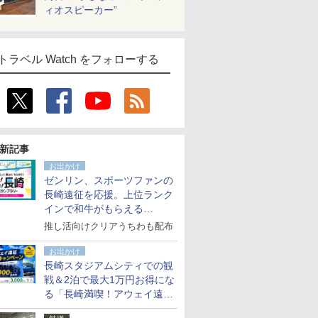
ィオスピーカー”
トラベル Watch をフォローする
新記事
お出かけ
ゼンリン、スポーツファンの
長崎遠征を応援。上位ランク
インで和牛がもらえる
「GO！GO！長崎スタンプラ
推し活向けクリアうちわも配布
リー」
お出かけ
長崎スタジアムシティでの観
戦＆2泊で最大1万円お得にな
る「長崎満喫！アウェイ遠征
応援キャンペーン」