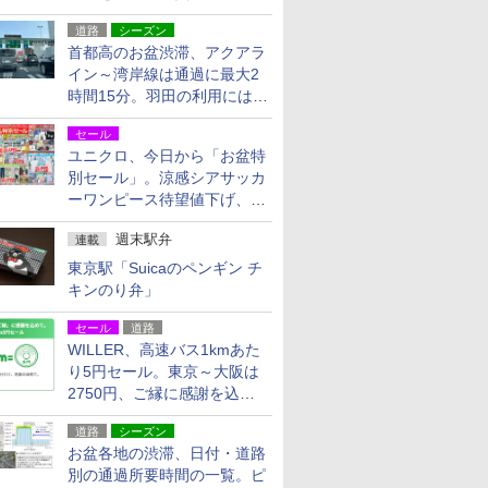
活動・復旧支援
道路
シーズン
首都高のお盆渋滞、アクアラ
イン～湾岸線は通過に最大2
時間15分。羽田の利用には
「空港西出口」の利用検討を
セール
ユニクロ、今日から「お盆特
別セール」。涼感シアサッカ
ーワンピース待望値下げ、撥
水ギアショーツは1990円に
週末駅弁
連載
東京駅「Suicaのペンギン チ
キンのり弁」
セール
道路
WILLER、高速バス1kmあた
り5円セール。東京～大阪は
2750円、ご縁に感謝を込め
た20周年記念キャンペーン
道路
シーズン
お盆各地の渋滞、日付・道路
別の通過所要時間の一覧。ピ