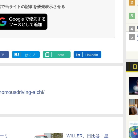
呂の宿 清風荘）
ホテル）
19,541円～
5,758円～
6,070円～
 検索で当サイトの記事を優先表示させる
ェア
はてブ
note
LinkedIn
tonomousdriving-aichi/
ターミ
WILLER、日比谷・皇