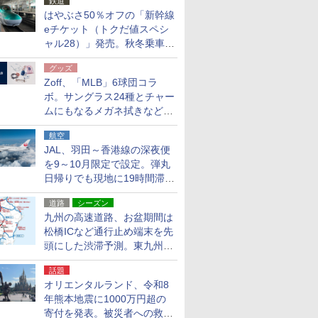
鉄道
はやぶさ50％オフの「新幹線
eチケット（トクだ値スペシ
ャル28）」発売。秋冬乗車
分、えきねっと限定
グッズ
Zoff、「MLB」6球団コラ
ボ。サングラス24種とチャー
ムにもなるメガネ拭きなど雑
貨24種
航空
JAL、羽田～香港線の深夜便
を9～10月限定で設定。弾丸
日帰りでも現地に19時間滞在
できる
道路
シーズン
九州の高速道路、お盆期間は
松橋ICなど通行止め端末を先
頭にした渋滞予測。東九州道
への迂回は料金調整を実施
話題
オリエンタルランド、令和8
年熊本地震に1000万円超の
寄付を発表。被災者への救援