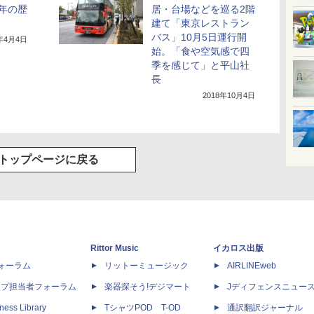
年の歴
居・台場などを巡る2階
建て「東京レストラン
バス」10月5日運行開
6年4月4日
始。「食や空気感で四
季を感じて」と平山社
長
2018年10月4日
トップページに戻る
Rittor Music
イカロス出版
dフォーラム
リットーミュージック
AIRLINEweb
ップ担当者フォーラム
楽器探そう!デジマート
Jディフェンスニュー
ness Library
TシャツPOD T-OD
通訳翻訳ジャーナル