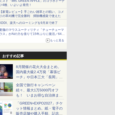
ミスド「Mrs. GREEN APPLE」のコラボドーナ
ツ4種、いよいよ発売！
【家電レビュー】手ごわい雑草との戦い、コメ
リの草刈機で完全勝利 掃除機感覚で使えた
KDDI、楽天へのローミングを9月末で終了
老舗のマウスユーティリティ「チューチューマ
ウス」がAIの力を借りて15年ぶりに復活／64bit
化、Windows 10/11、「Chrome」も走り回
もっと見る
る。復活記念で2026年末まで500円
おすすめ記事
8月開催の花火大会まとめ。
国内最大級2.4万発「幕張ビ
ーチ」や日本三大「長岡」な
ど大型イベント目白押し！
全国で旅行キャンペーン
続々、最大1万5000円オフ
も！ いまお得な自治体まと
め
「GREEN×EXPO2027」チケ
ット情報まとめ。紙・電子の
販売店舗や購入手順、記念チ