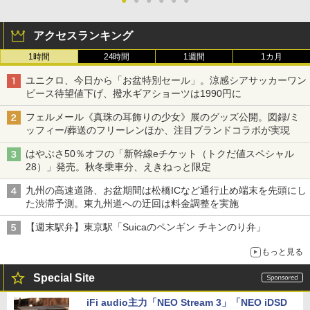
●
●
●
●
●
●
アクセスランキング
1時間
24時間
1週間
1カ月
ユニクロ、今日から「お盆特別セール」。涼感シアサッカーワン
ピース待望値下げ、撥水ギアショーツは1990円に
フェルメール《真珠の耳飾りの少女》展のグッズ公開。図録/ミ
ッフィー/葬送のフリーレンほか、注目ブランドコラボが実現
はやぶさ50％オフの「新幹線eチケット（トクだ値スペシャル
28）」発売。秋冬乗車分、えきねっと限定
九州の高速道路、お盆期間は松橋ICなど通行止め端末を先頭にし
た渋滞予測。東九州道への迂回は料金調整を実施
【週末駅弁】東京駅「Suicaのペンギン チキンのり弁」
もっと見る
Special Site
iFi audio主力「NEO Stream 3」「NEO iDSD