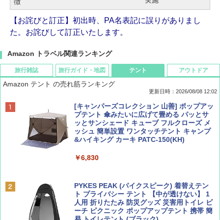
実施
徴
【お詫びと訂正】初出時、PA名表記に誤りがありまし
た。お詫びして訂正いたします。
Amazon トラベル関連ランキング
旅行雑誌
旅行ガイド・地図
テント
アウトドア
Amazon テント の売れ筋ランキング
更新日時：2026/08/08 12:02
BE-PAL(ビ-パル) 2026年 9 月号【特別付録:
D40 地球の歩き方 チェンマイ タイ北部の魅
[キャンパーズコレクション 山善] ポップアッ
SOTO ミニマル"旅"財布 ランダム2種】
力的な町 2026～2027 地球の歩き方D アジア
プテント 傘みたいに広げて畳める パッとサ
ッとサンシェード キューブ フルクローズ メ
ッシュ 簡単設置 ワンタッチテント キャンプ
￥1,500
￥2,079
&ハイキング カーキ PATC-150(KH)
￥6,830
ディズニーファン ２０２６年 ９月号 [雑
地球の歩き方 スター・ウォーズ
誌] (ＤＩＳＮＥＹ ＦＡＮ)
PYKES PEAK (パイクスピーク) 着替えテン
￥2,695
ト プライバシー テント 【中が透けない】 1
￥713
人用 折りたたみ 防災グッズ 災害用トイレ ビ
ーチ ピクニック ポップアップテント 携帯 簡
易 トイレテント (ブラック)