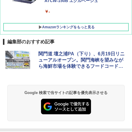
ATCW-150B エクルベージュ
￥-
Amazonランキングをもっと見る
編集部のおすすめ記事
GRANDOOR ステンレス保冷剤 2個セット 2
関門道 壇之浦PA（下り）、6月19日リニ
026リニューアル 急速冷凍 空間倍増 衛生的
ューアルオープン。関門海峡を望みなが
コンパクト 保冷力長持ち
ら海鮮市場を体験できるフードコードな
ど登場
￥2,980
BUNDOK(バンドック)ソロ ドーム 1 EX BDK
Google 検索で当サイトの記事を優先表示させる
-08EX カーキ ソロキャンプ ポリエステル フ
レーム ドーム型 テント
￥14,800
DEWEL パラソル 大型 ビーチ アウトドアパ
ラソル ガーデン サイトシート付 折りたたみ