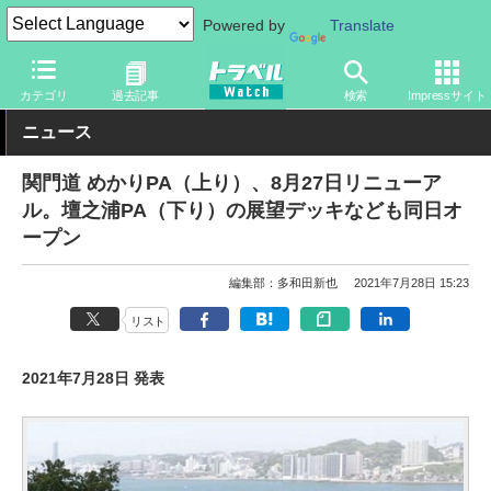
Powered by
Translate
トラベル Watch
地域
国内旅行
中国
カテゴリ
過去記事
検索
Impressサイト
ニュース
関門道 めかりPA（上り）、8月27日リニューア
ル。壇之浦PA（下り）の展望デッキなども同日オ
ープン
編集部：多和田新也
2021年7月28日 15:23
リスト
2021年7月28日 発表