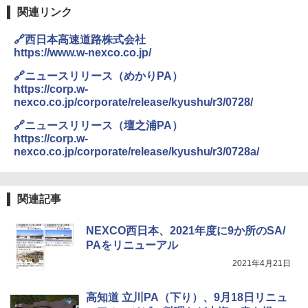
防水 UVカット 4段階高さ調整 軽量 収納袋付
関連リンク
き
🔗西日本高速道路株式会社
￥6,459
https://www.w-nexco.co.jp/
🔗ニュースリリース（めかりPA）
ポインターライト 強力 小型 緑色/赤色/青紫色
https://corp.w-
USB充電式 高精度 超長距離照射 長時間使用
nexco.co.jp/corporate/release/kyushu/r3/0728/
可能 安全ロック付き 高安全性 金属製耐久 コ
ンパクト多機能設計 持ち運び便利 アウトド
🔗ニュースリリース（壇之浦PA）
ア/オフィス/教育現場/展示会用 緑
https://corp.w-
nexco.co.jp/corporate/release/kyushu/r3/0728a/
￥1,180
熊撃退スプレー 熊よけスプレー 熊スプレー
関連記事
【日本企業販売】超強力クマ対策スプレー 30
0ml（連続噴射30秒）110ml（連続噴射15
NEXCO西日本、2021年度に9か所のSA/
秒）射程5～10m 安全ロック搭載 携帯収納袋
PAをリニューアル
付き ヒグマ・イノシシ対策 自治体・教育機
関の購入実績 登山・キャンプ・アウトドア・
2021年4月21日
防災用品 長期保存可能 緊急時用 日本国内発
送
高知道 立川PA（下り）、9月18日リニュ
￥3,680