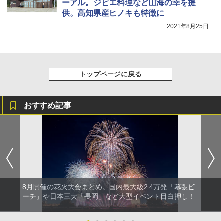
ーアル。ジビエ料理など山海の幸を提
供。高知県産ヒノキも特徴に
2021年8月25日
トップページに戻る
おすすめ記事
8月開催の花火大会まとめ。国内最大級2.4万発「幕張ビ
ーチ」や日本三大「長岡」など大型イベント目白押し！