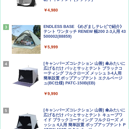
山と溪谷 2026年8月号「南アルプス大全」
僕が見た未来【完全版】
￥4,980
￥1,540
￥0
ENDLESS BASE 《めざましテレビで紹介》
テント ワンタッチ RENEW 幅200 2-3人用 43
500002(88859)
Coyote No.89 特集 星野道夫 夢見る旅
A09 地球の歩き方 イタリア 2026～2027 地
球の歩き方A ヨーロッパ
￥5,999
￥1,540
￥2,479
[キャンパーズコレクション 山善] 傘みたいに
広げるだけ パッとサッとテント ブラックコ
ーティング フルクローズ メッシュ 3-4人用
簡単設置 ポップアップテント エクルベージ
AIRLINE（エアライン）2026年9月号【特
A26 地球の歩き方 チェコ ポーランド スロヴ
ュ(BC仕様) PATC-150B(EB)
集】ボーイング110周年を祝して！
ァキア 2026～2027 地球の歩き方A ヨーロッ
パ
￥9,990
￥1,760
￥2,277
[キャンパーズコレクション 山善] 傘みたいに
広げるだけ パッとサッとテント キューブワ
イド ブラックコーティング フルクローズ メ
ッシュ 4人用 簡単設置 ポップアップテント P