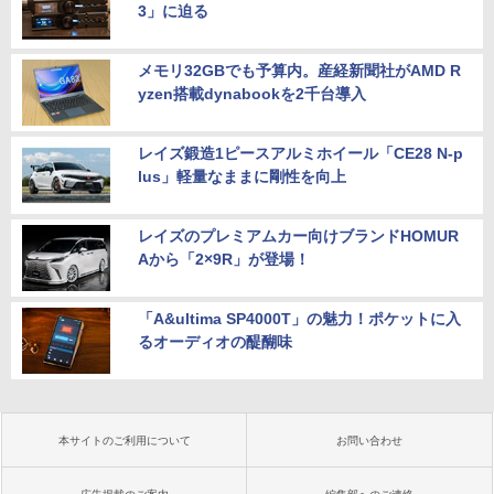
3」に迫る
メモリ32GBでも予算内。産経新聞社がAMD R
yzen搭載dynabookを2千台導入
レイズ鍛造1ピースアルミホイール「CE28 N-p
lus」軽量なままに剛性を向上
レイズのプレミアムカー向けブランドHOMUR
Aから「2×9R」が登場！
「A&ultima SP4000T」の魅力！ポケットに入
るオーディオの醍醐味
本サイトのご利用について
お問い合わせ