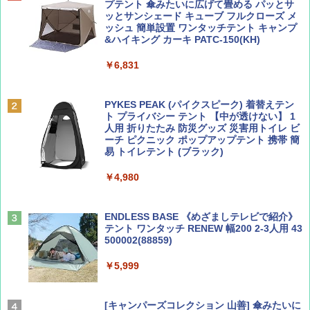
誌] (ＤＩＳＮＥＹ ＦＡＮ)
力的な町 2026～2027 地球の歩き方D アジア
プテント 傘みたいに広げて畳める パッとサ
ッとサンシェード キューブ フルクローズ メ
ッシュ 簡単設置 ワンタッチテント キャンプ
￥713
￥2,079
&ハイキング カーキ PATC-150(KH)
￥6,831
BE-PAL(ビ-パル) 2026年 9 月号【特別付録:
A09 地球の歩き方 イタリア 2026～2027 地
SOTO ミニマル"旅"財布 ランダム2種】
球の歩き方A ヨーロッパ
PYKES PEAK (パイクスピーク) 着替えテン
ト プライバシー テント 【中が透けない】 1
￥1,500
￥2,479
人用 折りたたみ 防災グッズ 災害用トイレ ビ
ーチ ピクニック ポップアップテント 携帯 簡
易 トイレテント (ブラック)
山と溪谷 2026年8月号「南アルプス大全」
地球の歩き方 スター・ウォーズ
￥4,980
￥1,540
￥2,695
ENDLESS BASE 《めざましテレビで紹介》
テント ワンタッチ RENEW 幅200 2-3人用 43
500002(88859)
Coyote No.89 特集 星野道夫 夢見る旅
A26 地球の歩き方 チェコ ポーランド スロヴ
ァキア 2026～2027 地球の歩き方A ヨーロッ
￥5,999
パ
￥1,540
￥2,277
[キャンパーズコレクション 山善] 傘みたいに