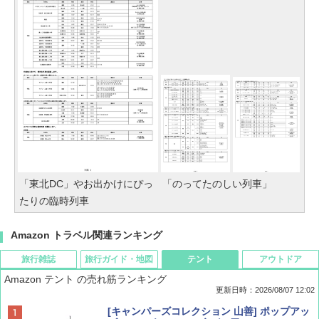
「東北DC」やお出かけにぴっ
「のってたのしい列車」
たりの臨時列車
Amazon トラベル関連ランキング
旅行雑誌
旅行ガイド・地図
テント
アウトドア
Amazon テント の売れ筋ランキング
更新日時：2026/08/07 12:02
ディズニーファン ２０２６年 ９月号 [雑
D40 地球の歩き方 チェンマイ タイ北部の魅
[キャンパーズコレクション 山善] ポップアッ