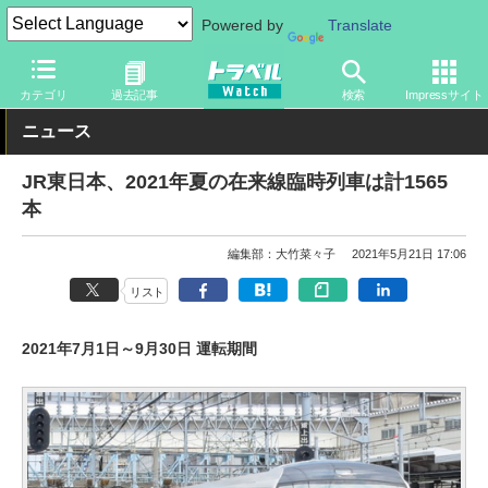
Powered by
Translate
トラベル Watch
企業・政府・官庁
鉄道
JR
カテゴリ
過去記事
検索
Impressサイト
ニュース
JR東日本、2021年夏の在来線臨時列車は計1565
本
編集部：大竹菜々子
2021年5月21日 17:06
リスト
2021年7月1日～9月30日 運転期間