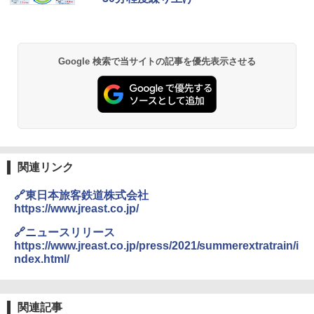
￥6,459
Google 検索で当サイトの記事を優先表示させる
BUNDOK(バンドック)ソロ ドーム 1 EX BDK
-08EX カーキ ソロキャンプ ポリエステル フ
レーム テント
￥14,800
GRANDOOR ステンレス保冷剤 2個セット 2
026リニューアル 急速冷凍 空間倍増 衛生的
関連リンク
コンパクト 保冷力長持ち
🔗東日本旅客鉄道株式会社
￥2,980
https://www.jreast.co.jp/
🔗ニュースリリース
ニューエラ New Era キャップ メッシュキャ
https://www.jreast.co.jp/press/2021/summerextratrain/i
ップ 9FORTY AFrame 15226380 NER37C00
ndex.html/
94 ストーン ニューエラキャップ 9FORTYA
サーフライダーファウンデーション Surfride
r Foundation コラボ Aフレーム メンズ レデ
ィース 帽子 スナップバック a-frame 9フォー
関連記事