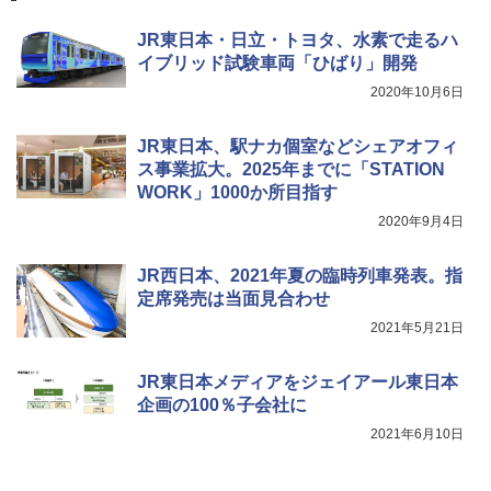
ティー男女兼用ユニセックス 夏用 日除けUV
ケア FREE
JR東日本・日立・トヨタ、水素で走るハ
￥4,400
イブリッド試験車両「ひばり」開発
2020年10月6日
熊撃退スプレー 熊よけスプレー 熊スプレー
【日本企業販売】超強力クマ対策スプレー 30
JR東日本、駅ナカ個室などシェアオフィ
0ml（連続噴射30秒）110ml（連続噴射15
ス事業拡大。2025年までに「STATION
秒）射程5～10m 安全ロック搭載 携帯収納袋
WORK」1000か所目指す
付き ヒグマ・イノシシ対策 自治体・教育機
関の購入実績 登山・キャンプ・アウトドア・
2020年9月4日
防災用品 長期保存可能 緊急時用 日本国内発
送
JR西日本、2021年夏の臨時列車発表。指
￥3,680
定席発売は当面見合わせ
2021年5月21日
JR東日本メディアをジェイアール東日本
企画の100％子会社に
2021年6月10日