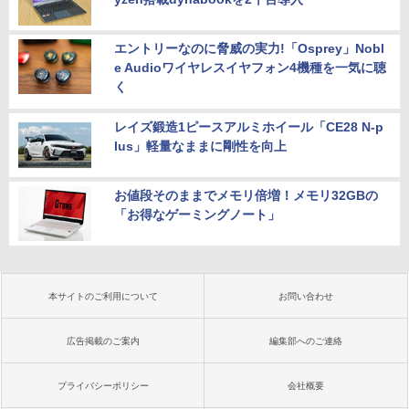
エントリーなのに脅威の実力!「Osprey」Nobl
e Audioワイヤレスイヤフォン4機種を一気に聴
く
レイズ鍛造1ピースアルミホイール「CE28 N-p
lus」軽量なままに剛性を向上
お値段そのままでメモリ倍増！メモリ32GBの
「お得なゲーミングノート」
本サイトのご利用について
お問い合わせ
広告掲載のご案内
編集部へのご連絡
プライバシーポリシー
会社概要