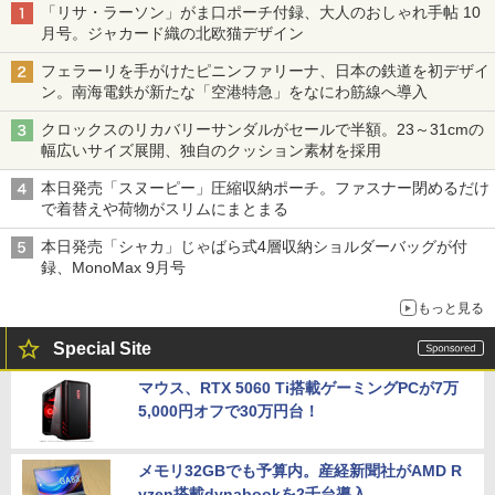
「リサ・ラーソン」がま口ポーチ付録、大人のおしゃれ手帖 10
月号。ジャカード織の北欧猫デザイン
フェラーリを手がけたピニンファリーナ、日本の鉄道を初デザイ
ン。南海電鉄が新たな「空港特急」をなにわ筋線へ導入
クロックスのリカバリーサンダルがセールで半額。23～31cmの
幅広いサイズ展開、独自のクッション素材を採用
本日発売「スヌーピー」圧縮収納ポーチ。ファスナー閉めるだけ
で着替えや荷物がスリムにまとまる
本日発売「シャカ」じゃばら式4層収納ショルダーバッグが付
録、MonoMax 9月号
もっと見る
Special Site
マウス、RTX 5060 Ti搭載ゲーミングPCが7万
5,000円オフで30万円台！
メモリ32GBでも予算内。産経新聞社がAMD R
yzen搭載dynabookを2千台導入