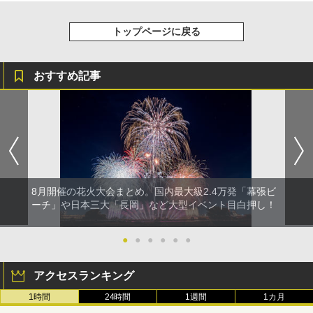
トップページに戻る
おすすめ記事
8月開催の花火大会まとめ。国内最大級2.4万発「幕張ビ
ーチ」や日本三大「長岡」など大型イベント目白押し！
●
●
●
●
●
●
アクセスランキング
1時間
24時間
1週間
1カ月