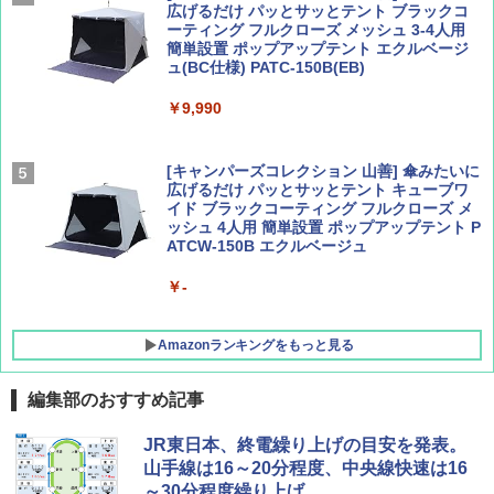
広げるだけ パッとサッとテント ブラックコ
ーティング フルクローズ メッシュ 3-4人用
簡単設置 ポップアップテント エクルベージ
AIRLINE（エアライン）2026年9月号【特
新しい日本地理 地図・統計・移動から読み
ュ(BC仕様) PATC-150B(EB)
集】ボーイング110周年を祝して！
解く (講談社現代新書)
￥9,990
￥1,760
￥1,540
[キャンパーズコレクション 山善] 傘みたいに
広げるだけ パッとサッとテント キューブワ
イド ブラックコーティング フルクローズ メ
ッシュ 4人用 簡単設置 ポップアップテント P
ATCW-150B エクルベージュ
￥-
Amazonランキングをもっと見る
編集部のおすすめ記事
DEWEL パラソル 大型 ビーチ アウトドアパ
JR東日本、終電繰り上げの目安を発表。
ラソル ガーデン サイトシート付 折りたたみ
山手線は16～20分程度、中央線快速は16
防水 UVカット 4段階高さ調整 軽量 収納袋付
～30分程度繰り上げ
き