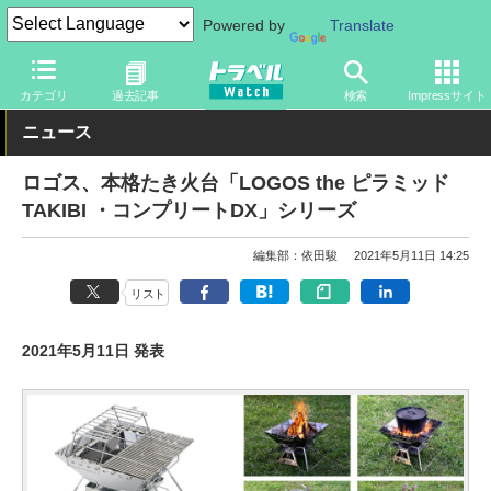
Powered by
Translate
トラベル Watch
旅のアイテム
旅行グッズ
その他
カテゴリ
過去記事
検索
Impressサイト
ニュース
ロゴス、本格たき火台「LOGOS the ピラミッド
TAKIBI ・コンプリートDX」シリーズ
編集部：依田駿
2021年5月11日 14:25
リスト
2021年5月11日 発表