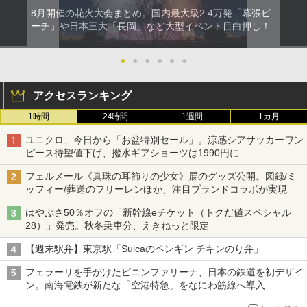
8月開催の花火大会まとめ。国内最大級2.4万発「幕張ビ
ーチ」や日本三大「長岡」など大型イベント目白押し！
●
●
●
●
●
●
アクセスランキング
1時間
24時間
1週間
1カ月
ユニクロ、今日から「お盆特別セール」。涼感シアサッカーワン
ピース待望値下げ、撥水ギアショーツは1990円に
フェルメール《真珠の耳飾りの少女》展のグッズ公開。図録/ミ
ッフィー/葬送のフリーレンほか、注目ブランドコラボが実現
はやぶさ50％オフの「新幹線eチケット（トクだ値スペシャル
28）」発売。秋冬乗車分、えきねっと限定
【週末駅弁】東京駅「Suicaのペンギン チキンのり弁」
フェラーリを手がけたピニンファリーナ、日本の鉄道を初デザイ
ン。南海電鉄が新たな「空港特急」をなにわ筋線へ導入