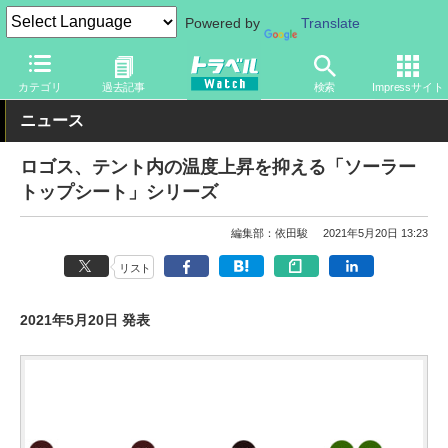
Powered by
Translate
トラベル Watch
旅のアイテム
旅行グッズ
その他
カテゴリ
過去記事
検索
Impressサイト
ニュース
ロゴス、テント内の温度上昇を抑える「ソーラー
トップシート」シリーズ
編集部：依田駿
2021年5月20日 13:23
リスト
2021年5月20日 発表