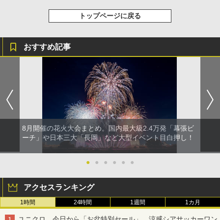
トップページに戻る
おすすめ記事
8月開催の花火大会まとめ。国内最大級2.4万発「幕張ビ
ーチ」や日本三大「長岡」など大型イベント目白押し！
●
●
●
●
●
●
アクセスランキング
1時間
24時間
1週間
1カ月
ユニクロ、今日から「お盆特別セール」。涼感シアサッカーワン