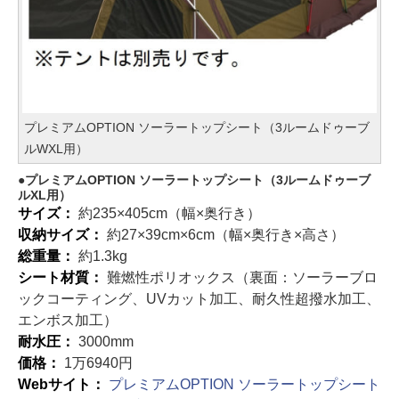
プレミアムOPTION ソーラートップシート（3ルームドゥーブ
ルWXL用）
プレミアムOPTION ソーラートップシート（3ルームドゥーブ
ルXL用）
サイズ：
約235×405cm（幅×奥行き）
収納サイズ：
約27×39cm×6cm（幅×奥行き×高さ）
総重量：
約1.3kg
シート材質：
難燃性ポリオックス（裏面：ソーラーブロ
ックコーティング、UVカット加工、耐久性超撥水加工、
エンボス加工）
耐水圧：
3000mm
価格：
1万6940円
Webサイト：
プレミアムOPTION ソーラートップシート