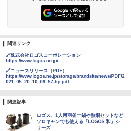
BUNDOK(バンドック)ソロ ドーム 1 EX BDK
PYKES PEAK (パイクスピーク) 着替えテン
-08EX カーキ ソロキャンプ ポリエステル フ
ト プライバシー テント 【中が透けない】 1
レーム テント
￥2,479
人用 折りたたみ 防災グッズ 災害用トイレ ビ
ーチ ピクニック ポップアップテント 携帯 簡
￥14,800
易 トイレテント (ブラック)
地球の歩き方 スター・ウォーズ
￥4,980
GRANDOOR ステンレス保冷剤 2個セット 2
￥2,695
026リニューアル 急速冷凍 空間倍増 衛生的
関連リンク
コンパクト 保冷力長持ち
ENDLESS BASE 《めざましテレビで紹介》
🔗株式会社ロゴスコーポレーション
テント ワンタッチ RENEW 幅200 2-3人用 43
￥2,980
https://www.logos.ne.jp/
500002(88859)
A26 地球の歩き方 チェコ ポーランド スロヴ
🔗ニュースリリース（PDF）
ァキア 2026～2027 地球の歩き方A ヨーロッ
￥5,999
ニューエラ New Era キャップ メッシュキャ
https://www.logos.ne.jp/storage/brandsite/news/PDF/2
パ
ップ 9FORTY AFrame 15226380 NER37C00
021_05_20_10_09_57-hp.pdf
94 ストーン ニューエラキャップ 9FORTYA
￥2,277
[キャンパーズコレクション 山善] 傘みたいに
サーフライダーファウンデーション Surfride
広げるだけ パッとサッとテント ブラックコ
r Foundation コラボ Aフレーム メンズ レデ
ーティング フルクローズ メッシュ 3-4人用
ィース 帽子 スナップバック a-frame 9フォー
関連記事
簡単設置 ポップアップテント エクルベージ
ティー男女兼用ユニセックス 夏用 日除けUV
新しい日本地理 地図・統計・移動から読み
ュ(BC仕様) PATC-150B(EB)
ケア FREE
解く (講談社現代新書)
ロゴス、1人用羽釜土鍋や熱燗セットなど
￥9,990
￥4,400
ソロキャンでも使える「LOGOS 和」シ
￥1,540
リーズ