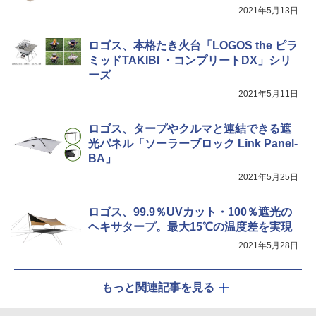
2021年5月13日
[キャンパーズコレクション 山善] 傘みたいに
熊撃退スプレー 熊よけスプレー 熊スプレー
広げるだけ パッとサッとテント キューブワ
【日本企業販売】超強力クマ対策スプレー 30
イド ブラックコーティング フルクローズ メ
0ml（連続噴射30秒）110ml（連続噴射15
ロゴス、本格たき火台「LOGOS the ピラ
ッシュ 4人用 簡単設置 ポップアップテント P
秒）射程5～10m 安全ロック搭載 携帯収納袋
ミッドTAKIBI ・コンプリートDX」シリ
ATCW-150B エクルベージュ
付き ヒグマ・イノシシ対策 自治体・教育機
ーズ
関の購入実績 登山・キャンプ・アウトドア・
防災用品 長期保存可能 緊急時用 日本国内発
￥-
2021年5月11日
送
￥3,680
ロゴス、タープやクルマと連結できる遮
光パネル「ソーラーブロック Link Panel-
BA」
2021年5月25日
ロゴス、99.9％UVカット・100％遮光の
ヘキサタープ。最大15℃の温度差を実現
2021年5月28日
もっと関連記事を見る