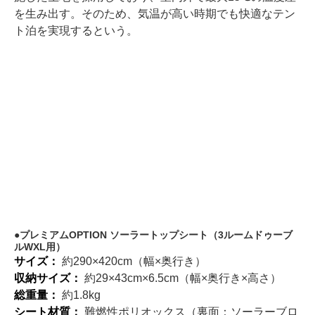
を生み出す。そのため、気温が高い時期でも快適なテン
ト泊を実現するという。
プレミアムOPTION ソーラートップシート（3ルームドゥーブ
ルWXL用）
サイズ：
約290×420cm（幅×奥行き）
収納サイズ：
約29×43cm×6.5cm（幅×奥行き×高さ）
総重量：
約1.8kg
シート材質：
難燃性ポリオックス（裏面：ソーラーブロ