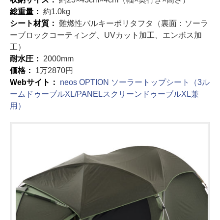
総重量：
約1.0kg
シート材質：
難燃性バルキーポリタフタ（裏面：ソーラ
ーブロックコーティング、UVカット加工、エンボス加
工）
耐水圧：
2000mm
価格：
1万2870円
Webサイト：
neos OPTION ソーラートップシート（3ル
ームドゥーブルXL/PANELスクリーンドゥーブルXL兼
用）