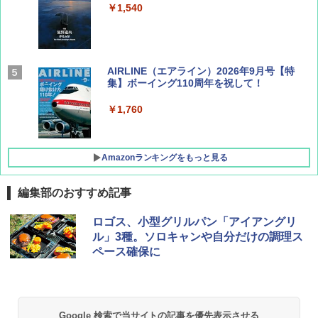
￥1,540
AIRLINE（エアライン）2026年9月号【特
集】ボーイング110周年を祝して！
￥1,760
Amazonランキングをもっと見る
編集部のおすすめ記事
D40 地球の歩き方 チェンマイ タイ北部の魅
[キャンパーズコレクション 山善] ポップアッ
DEWEL パラソル 大型 ビーチ アウトドアパ
ロゴス、小型グリルパン「アイアングリ
力的な町 2026～2027 地球の歩き方D アジア
プテント 傘みたいに広げて畳める パッとサ
ラソル ガーデン サイトシート付 折りたたみ
ル」3種。ソロキャンや自分だけの調理ス
ッとサンシェード キューブ フルクローズ メ
防水 UVカット 4段階高さ調整 軽量 収納袋付
ペース確保に
ッシュ 簡単設置 ワンタッチテント キャンプ
き
￥2,079
&ハイキング カーキ PATC-150(KH)
￥6,459
￥6,831
A09 地球の歩き方 イタリア 2026～2027 地
Google 検索で当サイトの記事を優先表示させる
球の歩き方A ヨーロッパ