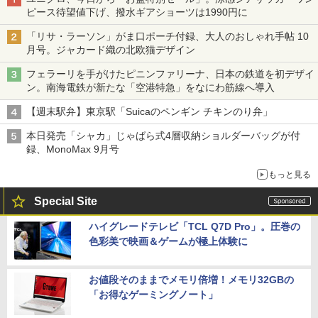
ピース待望値下げ、撥水ギアショーツは1990円に
「リサ・ラーソン」がま口ポーチ付録、大人のおしゃれ手帖 10
月号。ジャカード織の北欧猫デザイン
フェラーリを手がけたピニンファリーナ、日本の鉄道を初デザイ
ン。南海電鉄が新たな「空港特急」をなにわ筋線へ導入
【週末駅弁】東京駅「Suicaのペンギン チキンのり弁」
本日発売「シャカ」じゃばら式4層収納ショルダーバッグが付
録、MonoMax 9月号
もっと見る
Special Site
ハイグレードテレビ「TCL Q7D Pro」。圧巻の
色彩美で映画＆ゲームが極上体験に
お値段そのままでメモリ倍増！メモリ32GBの
「お得なゲーミングノート」