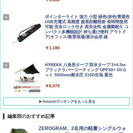
￥2,277
[キャンパーズコレクション 山善] 傘みたいに
広げるだけ パッとサッとテント ブラックコ
ーティング フルクローズ メッシュ 3-4人用
ポインターライト 強力 小型 緑色/赤色/青紫色
簡単設置 ポップアップテント エクルベージ
USB充電式 高精度 超長距離照射 長時間使用
AIRLINE（エアライン）2026年9月号【特
新しい日本地理 地図・統計・移動から読み
ュ(BC仕様) PATC-150B(EB)
可能 安全ロック付き 高安全性 金属製耐久 コ
集】ボーイング110周年を祝して！
解く (講談社現代新書)
ンパクト多機能設計 持ち運び便利 アウトド
ア/オフィス/教育現場/展示会用 緑
￥9,990
￥1,760
￥1,540
￥1,180
[キャンパーズコレクション 山善] 傘みたいに
広げるだけ パッとサッとテント キューブワ
イド ブラックコーティング フルクローズ メ
HYREKK 八角形タープ 防水タープ 3×4.5m
ッシュ 4人用 簡単設置 ポップアップテント P
ブラックラバーコーティング UPF50+ UVカ
ATCW-150B エクルベージュ
ット 5000mm耐水圧 210D生地 遮光
￥-
￥6,579
Amazonランキングをもっと見る
編集部のおすすめ記事
ZEROGRAM、2名用の軽量シングルウォ