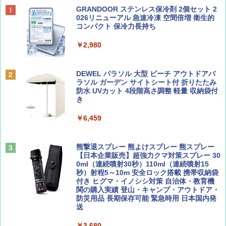
BE-PAL(ビ-パル) 2026年 9 月号【特別付録:
地球の歩き方 スター・ウォーズ
[キャンパーズコレクション 山善] ポップアッ
GRANDOOR ステンレス保冷剤 2個セット 2
SOTO ミニマル"旅"財布 ランダム2種】
プテント 傘みたいに広げて畳める パッとサ
026リニューアル 急速冷凍 空間倍増 衛生的
ッとサンシェード キューブ フルクローズ メ
コンパクト 保冷力長持ち
￥2,695
ッシュ 簡単設置 ワンタッチテント キャンプ
￥1,500
&ハイキング カーキ PATC-150(KH)
￥2,980
￥6,830
ディズニーファン ２０２６年 ９月号 [雑
D40 地球の歩き方 チェンマイ タイ北部の魅
DEWEL パラソル 大型 ビーチ アウトドアパ
誌] (ＤＩＳＮＥＹ ＦＡＮ)
力的な町 2026～2027 地球の歩き方D アジア
ラソル ガーデン サイトシート付 折りたたみ
PYKES PEAK (パイクスピーク) 着替えテン
防水 UVカット 4段階高さ調整 軽量 収納袋付
ト プライバシー テント 【中が透けない】 1
き
￥713
￥2,079
人用 折りたたみ 防災グッズ 災害用トイレ ビ
ーチ ピクニック ポップアップテント 携帯 簡
￥6,459
易 トイレテント (ブラック)
山と溪谷 2026年8月号「南アルプス大全」
A09 地球の歩き方 イタリア 2026～2027 地
￥4,980
球の歩き方A ヨーロッパ
熊撃退スプレー 熊よけスプレー 熊スプレー
￥1,540
【日本企業販売】超強力クマ対策スプレー 30
￥2,479
0ml（連続噴射30秒）110ml（連続噴射15
ENDLESS BASE 《めざましテレビで紹介》
秒）射程5～10m 安全ロック搭載 携帯収納袋
テント ワンタッチ RENEW 幅200 2-3人用 43
付き ヒグマ・イノシシ対策 自治体・教育機
500002(89232)
関の購入実績 登山・キャンプ・アウトドア・
防災用品 長期保存可能 緊急時用 日本国内発
Coyote No.89 特集 星野道夫 夢見る旅
A26 地球の歩き方 チェコ ポーランド スロヴ
送
ァキア 2026～2027 地球の歩き方A ヨーロッ
￥5,999
パ
￥1,540
￥3,680