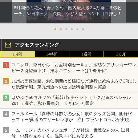
8月開催の花火大会まとめ。国内最大級2.4万発「幕張ビ
ーチ」や日本三大「長岡」など大型イベント目白押し！
●
●
●
●
●
●
アクセスランキング
1時間
24時間
1週間
1カ月
ユニクロ、今日から「お盆特別セール」。涼感シアサッカーワン
ピース待望値下げ、撥水ギアショーツは1990円に
九州の高速道路、お盆期間は松橋ICなど通行止め端末を先頭にし
た渋滞予測。東九州道への迂回は料金調整を実施
はやぶさ50％オフの「新幹線eチケット（トクだ値スペシャル
28）」発売。秋冬乗車分、えきねっと限定
フェルメール《真珠の耳飾りの少女》展のグッズ公開。図録/ミ
ッフィー/葬送のフリーレンほか、注目ブランドコラボが実現
「ムーミン」大小メッシュポーチが付録、素敵なあの人 11月
号。中身が見やすく、温泉スパにも使える