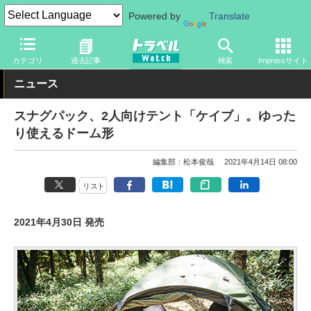
Powered by
Translate
トラベル Watch
旅のアイテム
旅行グッズ
カテゴリ
過去記事
検索
Impressサイト
ニュース
スナグパック、2人向けテント「ケイブ」。ゆった
り使えるドーム形
編集部：松本俊哉
2021年4月14日 08:00
リスト
2021年4月30日 発売