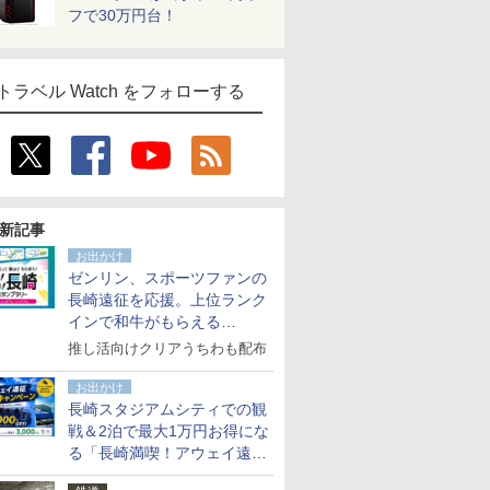
フで30万円台！
トラベル Watch をフォローする
新記事
お出かけ
ゼンリン、スポーツファンの
長崎遠征を応援。上位ランク
インで和牛がもらえる
「GO！GO！長崎スタンプラ
推し活向けクリアうちわも配布
リー」
お出かけ
長崎スタジアムシティでの観
戦＆2泊で最大1万円お得にな
る「長崎満喫！アウェイ遠征
応援キャンペーン」