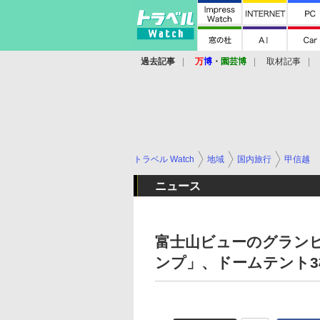
過去記事
万
博
・
園芸博
取材記事
トラベル Watch
地域
国内旅行
甲信越
ニュース
富士山ビューのグラン
ンプ」、ドームテント3