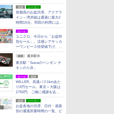
活動・復旧支援
道路
シーズン
首都高のお盆渋滞、アクアラ
イン～湾岸線は通過に最大2
時間15分。羽田の利用には
「空港西出口」の利用検討を
セール
ユニクロ、今日から「お盆特
別セール」。涼感シアサッカ
ーワンピース待望値下げ、撥
水ギアショーツは1990円に
週末駅弁
連載
東京駅「Suicaのペンギン チ
キンのり弁」
セール
道路
WILLER、高速バス1kmあた
り5円セール。東京～大阪は
2750円、ご縁に感謝を込め
た20周年記念キャンペーン
道路
シーズン
お盆各地の渋滞、日付・道路
別の通過所要時間の一覧。ピ