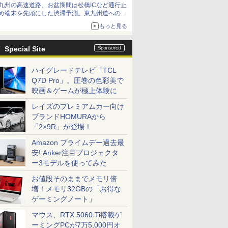
九州の高速道路、お盆期間は松橋ICなど通行止
め端末を先頭にした渋滞予測。東九州道への迂
回は料金調整を実施
もっと見る
Special Site
ハイグレードテレビ「TCL
Q7D Pro」。圧巻の色彩美で
映画＆ゲームが極上体験に
レイズのプレミアムカー向け
ブランドHOMURAから
「2×9R」が登場！
Amazon プライムデー過去最
安! Anker注目プロジェクタ
ー3モデルを使ってみた
お値段そのままでメモリ倍
増！メモリ32GBの「お得な
ゲーミングノート」
マウス、RTX 5060 Ti搭載ゲ
ーミングPCが7万5,000円オ