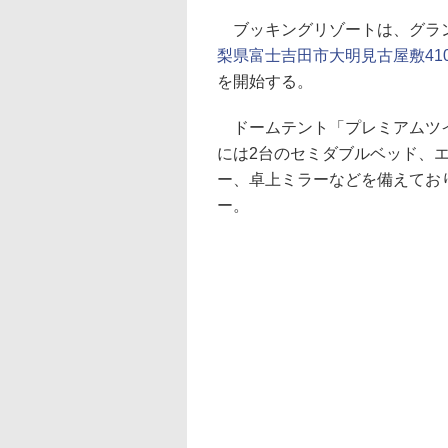
ブッキングリゾートは、グラン
梨県富士吉田市大明見古屋敷410
を開始する。
ドームテント「プレミアムツイ
には2台のセミダブルベッド、
ー、卓上ミラーなどを備えてお
ー。