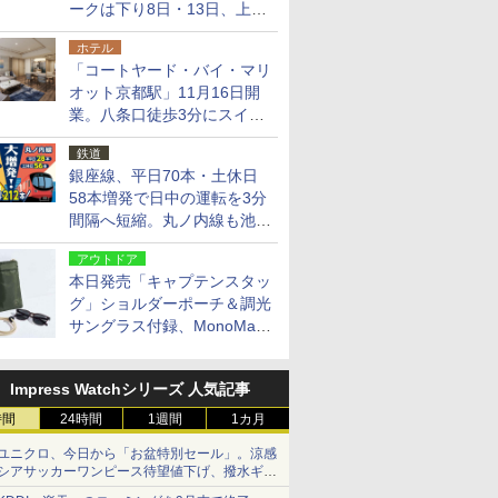
ークは下り8日・13日、上り
14日・15日
ホテル
「コートヤード・バイ・マリ
オット京都駅」11月16日開
業。八条口徒歩3分にスイー
ト含む全270室、ダイニング
鉄道
も併設
銀座線、平日70本・土休日
58本増発で日中の運転を3分
間隔へ短縮。丸ノ内線も池袋
～中野坂上を4分間隔に
アウトドア
本日発売「キャプテンスタッ
グ」ショルダーポーチ＆調光
サングラス付録、MonoMax
9月号増刊
Impress Watchシリーズ 人気記事
時間
24時間
1週間
1カ月
ユニクロ、今日から「お盆特別セール」。涼感
シアサッカーワンピース待望値下げ、撥水ギア
ショーツは1990円に