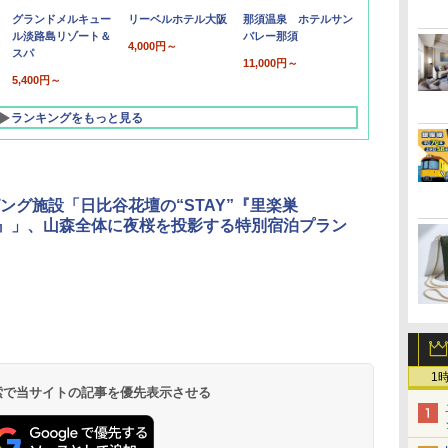
グランドメルキュー
リーベルホテル大阪
那須温泉 ホテルサン
ル淡路島リゾート＆
バレー那須
4,000円～
スパ
11,000円～
5,400円～
ランキングをもっと見る
ング施設「日比谷花壇の“STAY”『里楽巣
NO』」、山森全体に夜桜を投影する特別宿泊プラン
北陸 福井 あわら
品川プリンスホテ
舞浜ビューホテル
箱根湯本温泉 ホテ
ホテルトラスティ東
オリエンタルホテル
下呂温泉 水明館
住友不動産ホテル ヴ
東京ベイ舞浜ホテル
温泉 清風荘（北陸
ル イーストタワー
ｂｙ ＨＵＬＩＣ
ル おかだ
京ベイサイド
東京ベイ
ィラフォンテーヌグラ
ファーストリゾート
8,250円～
最大級の庭園露天風
（旧：東京ベイ舞浜
ンド東京有明
9,958円～
11,200円～
5,450円～
5,200円～
4,290円～
呂の宿 清風荘）
ホテル）
1
19,541円～
5,758円～
6,070円～
 検索で当サイトの記事を優先表示させる