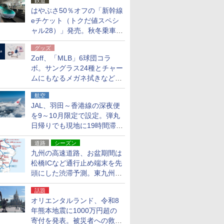
鉄道
はやぶさ50％オフの「新幹線
eチケット（トクだ値スペシ
ャル28）」発売。秋冬乗車
分、えきねっと限定
グッズ
Zoff、「MLB」6球団コラ
ボ。サングラス24種とチャー
ムにもなるメガネ拭きなど雑
貨24種
航空
JAL、羽田～香港線の深夜便
を9～10月限定で設定。弾丸
日帰りでも現地に19時間滞在
できる
道路
シーズン
九州の高速道路、お盆期間は
松橋ICなど通行止め端末を先
頭にした渋滞予測。東九州道
への迂回は料金調整を実施
話題
オリエンタルランド、令和8
年熊本地震に1000万円超の
寄付を発表。被災者への救援