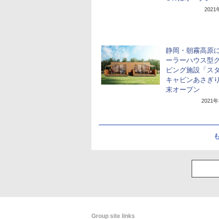
202
静岡・朝霧高原
ーラーハウス型
ピング施設「ス
キャビンあさぎり
末オープン
2021
Group site links