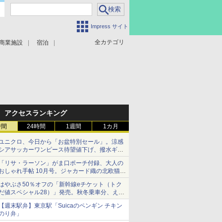
Impress サイト
全カテゴリ
商業施設
宿泊
アクセスランキング
時間
24時間
1週間
1カ月
ユニクロ、今日から「お盆特別セール」。涼感
シアサッカーワンピース待望値下げ、撥水ギア
ショーツは1990円に
「リサ・ラーソン」がま口ポーチ付録、大人の
おしゃれ手帖 10月号。ジャカード織の北欧猫デ
ザイン
はやぶさ50％オフの「新幹線eチケット（トク
だ値スペシャル28）」発売。秋冬乗車分、えき
ねっと限定
【週末駅弁】東京駅「Suicaのペンギン チキン
のり弁」