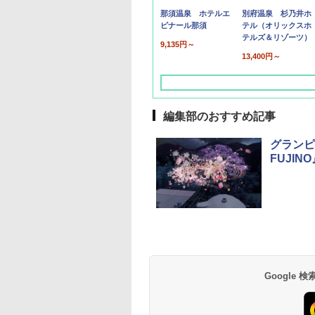
那須温泉 ホテルエ
別府温泉 杉乃井ホ
ピナール那須
テル（オリックスホ
テルズ＆リゾーツ）
9,135円～
13,400円～
編集部のおすすめ記事
グランピ
FUJI
草津温泉 ホテル櫻
品川プリンスホテル
グランドニッコー東
海のサウナ＆スパ
東京ドームホテル
シェラトン・グラン
井
京ベイ 舞浜
オールインクルーシ
デ・トーキョーベ
7,037円～
7,980円～
ブ 島原温泉ホテル
イ・ホテル
14,300円～
6,800円～
南風楼
10,450円～
7,950円～
Google