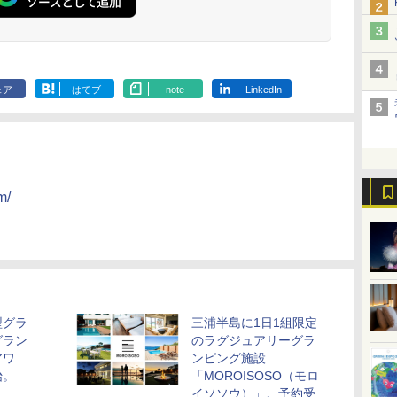
ェア
はてブ
note
LinkedIn
m/
型グラ
三浦半島に1日1組限定
グラン
のラグジュアリーグラ
アワ
ンピング施設
始。
「MOROISOSO（モロ
イソソウ）」。予約受