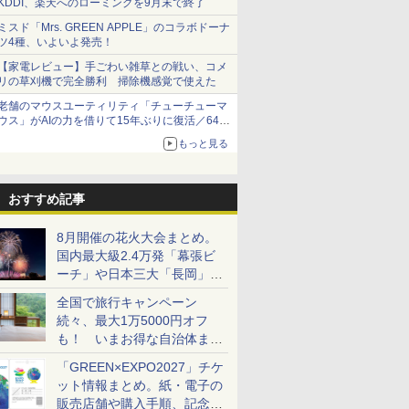
KDDI、楽天へのローミングを9月末で終了
ミスド「Mrs. GREEN APPLE」のコラボドーナ
ツ4種、いよいよ発売！
【家電レビュー】手ごわい雑草との戦い、コメ
リの草刈機で完全勝利 掃除機感覚で使えた
老舗のマウスユーティリティ「チューチューマ
ウス」がAIの力を借りて15年ぶりに復活／64bit
化、Windows 10/11、「Chrome」も走り回
もっと見る
る。復活記念で2026年末まで500円
おすすめ記事
8月開催の花火大会まとめ。
国内最大級2.4万発「幕張ビ
ーチ」や日本三大「長岡」な
ど大型イベント目白押し！
全国で旅行キャンペーン
続々、最大1万5000円オフ
も！ いまお得な自治体まと
め
「GREEN×EXPO2027」チケ
ット情報まとめ。紙・電子の
販売店舗や購入手順、記念チ