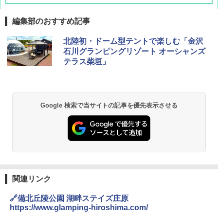
編集部のおすすめ記事
熊撃退スプレー 熊よけスプレー 熊スプレー
北陸初・ドーム型テントで楽しむ「金沢
【日本企業販売】超強力クマ対策スプレー 30
石川グランピングリゾート オーシャンズ
0ml（連続噴射30秒）110ml（連続噴射15
テラス柴垣」
秒）射程5～10m 安全ロック搭載 携帯収納袋
付き ヒグマ・イノシシ対策 自治体・教育機
関の購入実績 登山・キャンプ・アウトドア・
防災用品 長期保存可能 緊急時用 日本国内発
送
Google 検索で当サイトの記事を優先表示させる
￥3,680
GRANDOOR ステンレス保冷剤 2個セット 2
026リニューアル 急速冷凍 空間倍増 衛生的
コンパクト 保冷力長持ち
￥2,980
関連リンク
🔗備北丘陵公園 湖畔ステイズ庄原
BUNDOK(バンドック)ソロ ドーム 1 EX BDK
https://www.glamping-hiroshima.com/
-08EX カーキ ソロキャンプ ポリエステル フ