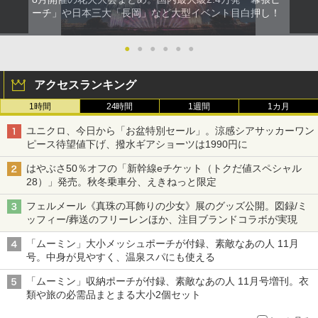
ーチ」や日本三大「長岡」など大型イベント目白押し！
●
●
●
●
●
●
アクセスランキング
1時間
24時間
1週間
1カ月
ユニクロ、今日から「お盆特別セール」。涼感シアサッカーワン
ピース待望値下げ、撥水ギアショーツは1990円に
はやぶさ50％オフの「新幹線eチケット（トクだ値スペシャル
28）」発売。秋冬乗車分、えきねっと限定
フェルメール《真珠の耳飾りの少女》展のグッズ公開。図録/ミ
ッフィー/葬送のフリーレンほか、注目ブランドコラボが実現
「ムーミン」大小メッシュポーチが付録、素敵なあの人 11月
号。中身が見やすく、温泉スパにも使える
「ムーミン」収納ポーチが付録、素敵なあの人 11月号増刊。衣
類や旅の必需品まとまる大小2個セット