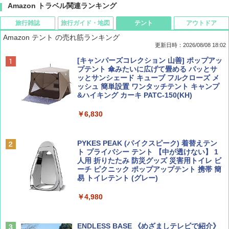
Amazon トラベル関連ランキング
旅行雑誌
旅行ガイド・地図
テント
アウトドア
Amazon テント の売れ筋ランキング
更新日時：2026/08/08 18:02
BE-PAL(ビ-パル) 2026年 9 月号【特別付録:
D40 地球の歩き方 チェンマイ タイ北部の魅
[キャンパーズコレクション 山善] ポップアッ
SOTO ミニマル"旅"財布 ランダム2種】
力的な町 2026～2027 地球の歩き方D アジア
プテント 傘みたいに広げて畳める パッとサ
ッとサンシェード キューブ フルクローズ メ
ッシュ 簡単設置 ワンタッチテント キャンプ
￥1,500
￥2,079
&ハイキング カーキ PATC-150(KH)
￥6,830
ディズニーファン ２０２６年 ９月号 [雑
地球の歩き方 スター・ウォーズ
誌] (ＤＩＳＮＥＹ ＦＡＮ)
PYKES PEAK (パイクスピーク) 着替えテン
￥2,695
ト プライバシー テント 【中が透けない】 1
￥713
人用 折りたたみ 防災グッズ 災害用トイレ ビ
ーチ ピクニック ポップアップテント 携帯 簡
易 トイレテント (グレー)
山と溪谷 2026年8月号「南アルプス大全」
A09 地球の歩き方 イタリア 2026～2027 地
￥4,980
球の歩き方A ヨーロッパ
￥1,540
￥2,479
ENDLESS BASE 《めざましテレビで紹介》