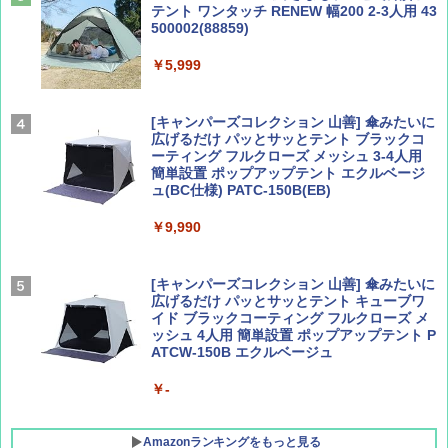
テント ワンタッチ RENEW 幅200 2-3人用 43
500002(88859)
Coyote No.89 特集 星野道夫 夢見る旅
A26 地球の歩き方 チェコ ポーランド スロヴ
ァキア 2026～2027 地球の歩き方A ヨーロッ
￥5,999
パ
￥1,540
￥2,277
[キャンパーズコレクション 山善] 傘みたいに
広げるだけ パッとサッとテント ブラックコ
ーティング フルクローズ メッシュ 3-4人用
簡単設置 ポップアップテント エクルベージ
AIRLINE（エアライン）2026年9月号【特
新しい日本地理 地図・統計・移動から読み
ュ(BC仕様) PATC-150B(EB)
集】ボーイング110周年を祝して！
解く (講談社現代新書)
￥9,990
￥1,760
￥1,540
[キャンパーズコレクション 山善] 傘みたいに
広げるだけ パッとサッとテント キューブワ
イド ブラックコーティング フルクローズ メ
ッシュ 4人用 簡単設置 ポップアップテント P
ATCW-150B エクルベージュ
￥-
Amazonランキングをもっと見る