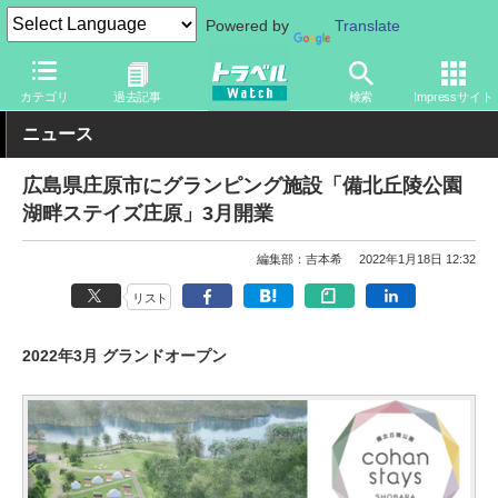
Powered by
Translate
トラベル Watch
地域
国内旅行
中国
カテゴリ
過去記事
検索
Impressサイト
ニュース
広島県庄原市にグランピング施設「備北丘陵公園
湖畔ステイズ庄原」3月開業
編集部：吉本希
2022年1月18日 12:32
リスト
2022年3月 グランドオープン