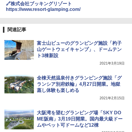
レーム ドーム型 テント
🔗株式会社ブッキングリゾート
https://www.resort-glamping.com/
￥-
DEWEL パラソル 大型 ビーチ アウトドアパ
関連記事
ラソル ガーデン サイトシート付 折りたたみ
防水 UVカット 4段階高さ調整 軽量 収納袋付
富士山ビューのグランピング施設「杓子
き
山ゲートウェイキャンプ」、ドームテン
￥6,459
ト3棟新設
2021年3月19日
ポインターライト 強力 小型 緑色/赤色/青紫色
USB充電式 高精度 超長距離照射 長時間使用
全棟天然温泉付きグランピング施設「グ
可能 安全ロック付き 高安全性 金属製耐久 コ
ランシア別府鉄輪」4月27日開業。地獄
ンパクト多機能設計 持ち運び便利 アウトド
蒸し体験も楽しめる
ア/オフィス/教育現場/展示会用 緑
2021年2月15日
￥1,180
大阪湾を望むグランピング場「SKY DO
ME阪南」3月19日開業。国内最大級ドー
ムやペット可ドームなど12棟