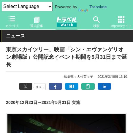
Powered by
Translate
トラベル Watch
地域
国内旅行
東京
カテゴリ
過去記事
検索
Impressサイト
ニュース
東京スカイツリー、映画「シン・エヴァンゲリオ
ン劇場版」公開記念イベント期間を5月31日まで延
長
編集部：大竹菜々子
2021年3月8日 13:10
リスト
2020年12月23日～2021年5月31日 実施