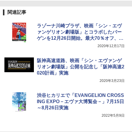
[キャンパーズコレクション 山善] 傘みたいに
広げるだけ パッとサッとテント ブラックコ
DEWEL パラソル 大型 ビーチ アウトドアパ
ーティング フルクローズ メッシュ 3-4人用
ラソル ガーデン サイトシート付 折りたたみ
関連記事
簡単設置 ポップアップテント エクルベージ
防水 UVカット 4段階高さ調整 軽量 収納袋付
ュ(BC仕様) PATC-150B(EB)
き
ラゾーナ川崎プラザ、映画「シン・エヴ
￥9,990
￥6,459
ァンゲリオン劇場版」とコラボしたバー
ゲンを12月26日開始。最大70％オフ、30
0店舗以上が参加
2020年12月17日
[キャンパーズコレクション 山善] 傘みたいに
ポインターライト 強力 小型 緑色/赤色/青紫色
広げるだけ パッとサッとテント キューブワ
USB充電式 高精度 超長距離照射 長時間使用
イド ブラックコーティング フルクローズ メ
可能 安全ロック付き 高安全性 金属製耐久 コ
阪神高速道路、映画「シン・エヴァンゲ
ッシュ 4人用 簡単設置 ポップアップテント P
ンパクト多機能設計 持ち運び便利 アウトド
リオン劇場版」公開を記念し「阪神高速2
ATCW-150B エクルベージュ
ア/オフィス/教育現場/展示会用 緑
020計画」実施
￥-
￥1,180
2020年3月23日
渋谷ヒカリエで「EVANGELION CROSS
ING EXPO－エヴァ大博覧会－」7月15日
～8月26日実施
2022年5月9日