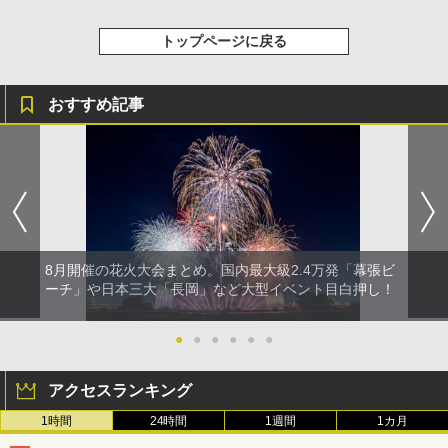
トップページに戻る
おすすめ記事
8月開催の花火大会まとめ。国内最大級2.4万発「幕張ビ
ーチ」や日本三大「長岡」など大型イベント目白押し！
●
●
●
●
●
●
アクセスランキング
1時間
24時間
1週間
1カ月