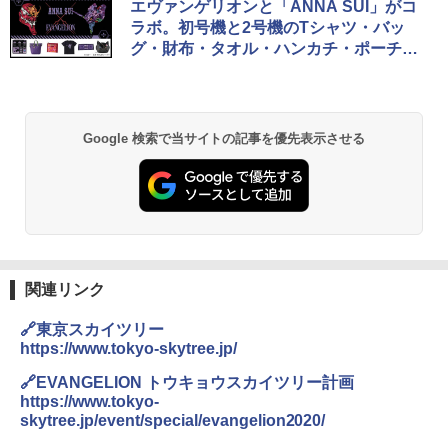
エヴァンゲリオンと「ANNA SUI」がコ
プテント 傘みたいに広げて畳める パッとサ
【日本企業販売】超強力クマ対策スプレー 30
ラボ。初号機と2号機のTシャツ・バッ
ッとサンシェード キューブ フルクローズ メ
0ml（連続噴射30秒）110ml（連続噴射15
グ・財布・タオル・ハンカチ・ポーチな
ッシュ 簡単設置 ワンタッチテント キャンプ
秒）射程5～10m 安全ロック搭載 携帯収納袋
&ハイキング カーキ PATC-150(KH)
付き ヒグマ・イノシシ対策 自治体・教育機
ど全12アイテム
関の購入実績 登山・キャンプ・アウトドア・
防災用品 長期保存可能 緊急時用 日本国内発
￥6,830
送
Google 検索で当サイトの記事を優先表示させる
￥3,680
PYKES PEAK (パイクスピーク) 着替えテン
ト プライバシー テント 【中が透けない】 1
人用 折りたたみ 防災グッズ 災害用トイレ ビ
ーチ ピクニック ポップアップテント 携帯 簡
GRANDOOR ステンレス保冷剤 2個セット 2
易 トイレテント (グレー)
026リニューアル 急速冷凍 空間倍増 衛生的
コンパクト 保冷力長持ち
￥4,980
￥2,980
関連リンク
ENDLESS BASE 《めざましテレビで紹介》
🔗東京スカイツリー
テント ワンタッチ RENEW 幅200 2-3人用 43
BUNDOK(バンドック)ソロ ドーム 1 EX BDK
https://www.tokyo-skytree.jp/
500002(88859)
-08EX カーキ ソロキャンプ ポリエステル フ
レーム ドーム型 テント
🔗EVANGELION トウキョウスカイツリー計画
￥5,999
https://www.tokyo-
￥-
skytree.jp/event/special/evangelion2020/