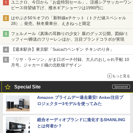
ユニクロ、今日から「お盆特別セール」。涼感シアサッカーワン
ピース待望値下げ、撥水ギアショーツは1990円に
はやぶさ50％オフの「新幹線eチケット（トクだ値スペシャル
28）」発売。秋冬乗車分、えきねっと限定
フェルメール《真珠の耳飾りの少女》展のグッズ公開。図録/ミ
ッフィー/葬送のフリーレンほか、注目ブランドコラボが実現
【週末駅弁】東京駅「Suicaのペンギン チキンのり弁」
「リサ・ラーソン」がま口ポーチ付録、大人のおしゃれ手帖 10
月号。ジャカード織の北欧猫デザイン
もっと見る
Special Site
Amazon プライムデー過去最安! Anker注目プ
ロジェクター3モデルを使ってみた
総合オーディオブランドに進化するSHANLING
とは何者か？