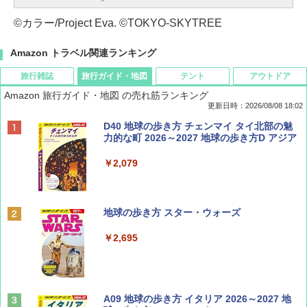
©カラー/Project Eva. ©TOKYO-SKYTREE
Amazon トラベル関連ランキング
旅行雑誌
旅行ガイド・地図
テント
アウトドア
Amazon 旅行ガイド・地図 の売れ筋ランキング
更新日時：2026/08/08 18:02
BE-PAL(ビ-パル) 2026年 9 月号【特別付録:
D40 地球の歩き方 チェンマイ タイ北部の魅
SOTO ミニマル"旅"財布 ランダム2種】
力的な町 2026～2027 地球の歩き方D アジア
￥1,500
￥2,079
ディズニーファン ２０２６年 ９月号 [雑
地球の歩き方 スター・ウォーズ
誌] (ＤＩＳＮＥＹ ＦＡＮ)
￥2,695
￥713
山と溪谷 2026年8月号「南アルプス大全」
A09 地球の歩き方 イタリア 2026～2027 地