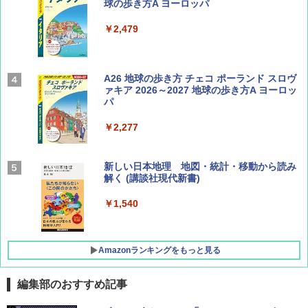
球の歩き方A ヨーロッパ
￥1,540
￥2,479
Coyote No.89 特集 星野道夫 夢見る旅
A26 地球の歩き方 チェコ ポーランド スロヴ
ァキア 2026～2027 地球の歩き方A ヨーロッ
パ
￥1,540
￥2,277
AIRLINE（エアライン）2026年9月号【特
新しい日本地理 地図・統計・移動から読み
集】ボーイング110周年を祝して！
解く (講談社現代新書)
￥1,760
￥1,540
Amazonランキングをもっと見る
編集部のおすすめ記事
[キャンパーズコレクション 山善] ポップアッ
熊撃退スプレー 熊よけスプレー 熊スプレー