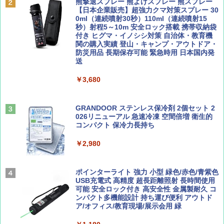
誌] (ＤＩＳＮＥＹ ＦＡＮ)
球の歩き方A ヨーロッパ
熊撃退スプレー 熊よけスプレー 熊スプレー
PYKES PEAK (パイクスピーク) 着替えテン
【日本企業販売】超強力クマ対策スプレー 30
ト プライバシー テント 【中が透けない】 1
0ml（連続噴射30秒）110ml（連続噴射15
￥713
￥2,479
人用 折りたたみ 防災グッズ 災害用トイレ ビ
秒）射程5～10m 安全ロック搭載 携帯収納袋
ーチ ピクニック ポップアップテント 携帯 簡
付き ヒグマ・イノシシ対策 自治体・教育機
易 トイレテント (グレー)
関の購入実績 登山・キャンプ・アウトドア・
防災用品 長期保存可能 緊急時用 日本国内発
山と溪谷 2026年8月号「南アルプス大全」
D40 地球の歩き方 チェンマイ タイ北部の魅
送
￥4,980
力的な町 2026～2027 地球の歩き方D アジア
￥1,540
￥3,680
￥2,079
ENDLESS BASE 《めざましテレビで紹介》
テント ワンタッチ RENEW 幅200 2-3人用 43
500002(88859)
GRANDOOR ステンレス保冷剤 2個セット 2
026リニューアル 急速冷凍 空間倍増 衛生的
Coyote No.89 特集 星野道夫 夢見る旅
A26 地球の歩き方 チェコ ポーランド スロヴ
コンパクト 保冷力長持ち
ァキア 2026～2027 地球の歩き方A ヨーロッ
￥5,999
パ
￥1,540
￥2,980
￥2,277
[キャンパーズコレクション 山善] 傘みたいに
広げるだけ パッとサッとテント ブラックコ
ーティング フルクローズ メッシュ 3-4人用
ポインターライト 強力 小型 緑色/赤色/青紫色
簡単設置 ポップアップテント エクルベージ
USB充電式 高精度 超長距離照射 長時間使用
AIRLINE（エアライン）2026年9月号【特
新しい日本地理 地図・統計・移動から読み
ュ(BC仕様) PATC-150B(EB)
可能 安全ロック付き 高安全性 金属製耐久 コ
集】ボーイング110周年を祝して！
解く (講談社現代新書)
ンパクト多機能設計 持ち運び便利 アウトド
ア/オフィス/教育現場/展示会用 緑
￥9,990
￥1,760
￥1,540