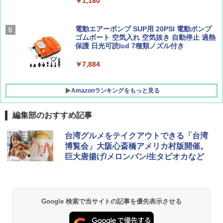
￥1,180
[キャンパーズコレクション 山善] 傘みたいに
広げるだけ パッとサッとテント キューブワ
イド ブラックコーティング フルクローズ メ
電動エアーポンプ SUP用 20PSI 電動ポンプ
ッシュ 4人用 簡単設置 ポップアップテント P
ゴムボート 空気入れ 空気抜き 自動停止 過熱
ATCW-150B エクルベージュ
保護 日光可読lcd 7種類ノズル付き
￥-
￥7,884
Amazonランキングをもっと見る
編集部のおすすめ記事
台湾グルメをテイクアウトできる「台湾
博覧会」大阪心斎橋アメリカ村版開催。
巨大唐揚げ/メロンパン/生タピオカなど
Google 検索で当サイトの記事を優先表示させる