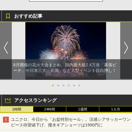
おすすめ記事
8月開催の花火大会まとめ。国内最大級2.4万発「幕張ビ
ーチ」や日本三大「長岡」など大型イベント目白押し！
●
●
●
●
●
●
アクセスランキング
1時間
24時間
1週間
1カ月
ユニクロ、今日から「お盆特別セール」。涼感シアサッカーワン
ピース待望値下げ、撥水ギアショーツは1990円に