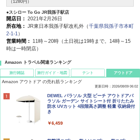
（1280円）
スシロー To Go JR我孫子駅店
開店日：
2021年2月26日
所在地：
JR東日本我孫子駅改札外（
千葉県我孫子市本町
2-1-1
）
営業時間：
11時～20時（土日祝は19時まで。14時～15
時は一時閉店）
Amazon トラベル関連ランキング
旅行雑誌
旅行ガイド・地図
テント
アウトドア
Amazon アウトドア の売れ筋ランキング
更新日時：2026/08/09 06:02
BE-PAL(ビ-パル) 2026年 9 月号【特別付録:
地球の歩き方 スター・ウォーズ
[キャンパーズコレクション 山善] ポップアッ
DEWEL パラソル 大型 ビーチ アウトドアパ
SOTO ミニマル"旅"財布 ランダム2種】
プテント 傘みたいに広げて畳める パッとサ
ラソル ガーデン サイトシート付 折りたたみ
ッとサンシェード キューブ フルクローズ メ
防水 UVカット 4段階高さ調整 軽量 収納袋付
￥2,695
ッシュ 簡単設置 ワンタッチテント キャンプ
き
￥1,500
&ハイキング カーキ PATC-150(KH)
￥6,459
￥6,830
ディズニーファン ２０２６年 ９月号 [雑
A09 地球の歩き方 イタリア 2026～2027 地