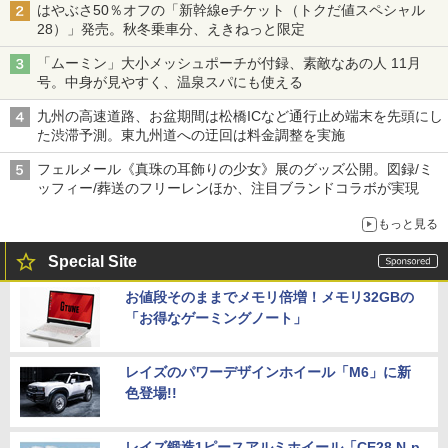
はやぶさ50％オフの「新幹線eチケット（トクだ値スペシャル
28）」発売。秋冬乗車分、えきねっと限定
「ムーミン」大小メッシュポーチが付録、素敵なあの人 11月
号。中身が見やすく、温泉スパにも使える
九州の高速道路、お盆期間は松橋ICなど通行止め端末を先頭にし
た渋滞予測。東九州道への迂回は料金調整を実施
フェルメール《真珠の耳飾りの少女》展のグッズ公開。図録/ミ
ッフィー/葬送のフリーレンほか、注目ブランドコラボが実現
もっと見る
Special Site
お値段そのままでメモリ倍増！メモリ32GBの
「お得なゲーミングノート」
レイズのパワーデザインホイール「M6」に新
色登場!!
レイズ鍛造1ピースアルミホイール「CE28 N-p