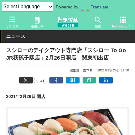
Powered by
Translate
トラベル Watch
地域
国内旅行
関東
カテゴリ
過去記事
検索
Impressサイト
ニュース
スシローのテイクアウト専門店「スシロー To Go
JR我孫子駅店」2月26日開店。関東初出店
編集部：吉本希
2021年2月24日 11:30
リスト
2021年2月26日 開店