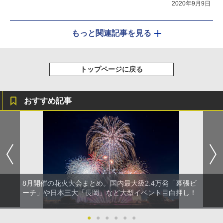
2020年9月9日
もっと関連記事を見る
トップページに戻る
おすすめ記事
8月開催の花火大会まとめ。国内最大級2.4万発「幕張ビ
ーチ」や日本三大「長岡」など大型イベント目白押し！
●
●
●
●
●
●