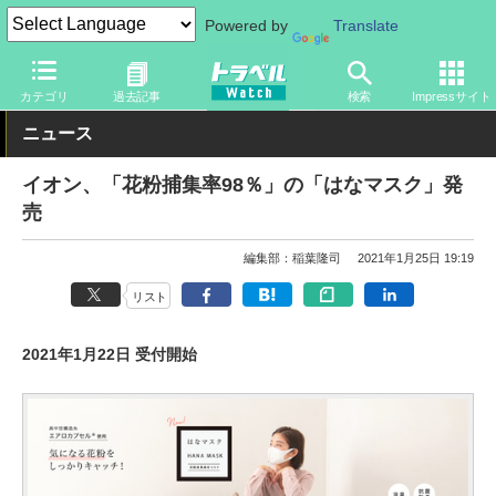
Powered by
Translate
トラベル Watch
旅のアイテム
その他
カテゴリ
過去記事
検索
Impressサイト
ニュース
イオン、「花粉捕集率98％」の「はなマスク」発
売
編集部：稲葉隆司
2021年1月25日 19:19
リスト
2021年1月22日 受付開始