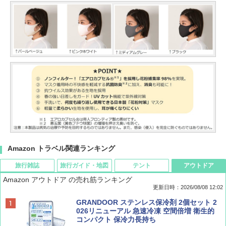
Amazon トラベル関連ランキング
旅行雑誌
旅行ガイド・地図
テント
アウトドア
Amazon アウトドア の売れ筋ランキング
更新日時：2026/08/08 12:02
BE-PAL(ビ-パル) 2026年 9 月号【特別付録:
D40 地球の歩き方 チェンマイ タイ北部の魅
[キャンパーズコレクション 山善] ポップアッ
GRANDOOR ステンレス保冷剤 2個セット 2
SOTO ミニマル"旅"財布 ランダム2種】
力的な町 2026～2027 地球の歩き方D アジア
プテント 傘みたいに広げて畳める パッとサ
026リニューアル 急速冷凍 空間倍増 衛生的
ッとサンシェード キューブ フルクローズ メ
コンパクト 保冷力長持ち