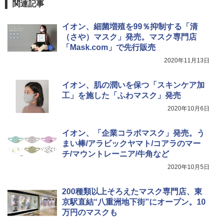
関連記事
イオン、細菌増殖を99％抑制する「清
（さや）マスク」発売。マスク専門店
「Mask.com」で先行販売
2020年11月13日
イオン、肌の潤いを保つ「スキンケア加
工」を施した「ふわマスク」発売
2020年10月6日
イオン、「企業コラボマスク」発売。う
まい棒/アラビックヤマト/コアラのマー
チ/マウントレーニア/牛角など
2020年10月5日
200種類以上そろえたマスク専門店、東
京駅直結“八重洲地下街”にオープン。10
万円のマスクも