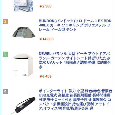
ッシュ 簡単設置 ワンタッチテント キャンプ
￥1,500
￥2,079
&ハイキング カーキ PATC-150(KH)
￥2,980
￥6,830
ディズニーファン ２０２６年 ９月号 [雑
地球の歩き方 スター・ウォーズ
BUNDOK(バンドック)ソロ ドーム 1 EX BDK
誌] (ＤＩＳＮＥＹ ＦＡＮ)
-08EX カーキ ソロキャンプ ポリエステル フ
PYKES PEAK (パイクスピーク) 着替えテン
レーム ドーム型 テント
￥2,695
ト プライバシー テント 【中が透けない】 1
￥713
人用 折りたたみ 防災グッズ 災害用トイレ ビ
￥14,800
ーチ ピクニック ポップアップテント 携帯 簡
易 トイレテント (ブラック)
山と溪谷 2026年8月号「南アルプス大全」
僕が見た未来【完全版】
DEWEL パラソル 大型 ビーチ アウトドアパ
￥4,980
ラソル ガーデン サイトシート付 折りたたみ
￥1,540
￥0
防水 UVカット 4段階高さ調整 軽量 収納袋付
き
ENDLESS BASE 《めざましテレビで紹介》
テント ワンタッチ RENEW 幅200 2-3人用 43
￥6,459
500002(88859)
Coyote No.89 特集 星野道夫 夢見る旅
A09 地球の歩き方 イタリア 2026～2027 地
球の歩き方A ヨーロッパ
￥5,999
ポインターライト 強力 小型 緑色/赤色/青紫色
￥1,540
USB充電式 高精度 超長距離照射 長時間使用
￥2,479
可能 安全ロック付き 高安全性 金属製耐久 コ
[キャンパーズコレクション 山善] 傘みたいに
ンパクト多機能設計 持ち運び便利 アウトド
広げるだけ パッとサッとテント ブラックコ
ア/オフィス/教育現場/展示会用 緑
ーティング フルクローズ メッシュ 3-4人用