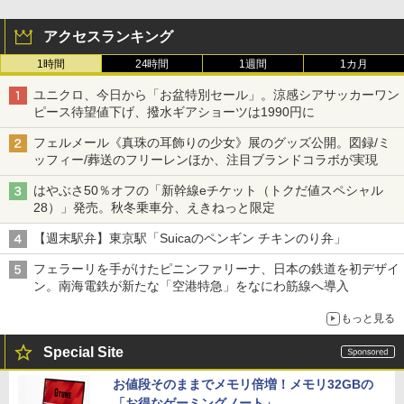
アクセスランキング
1時間
24時間
1週間
1カ月
ユニクロ、今日から「お盆特別セール」。涼感シアサッカーワン
ピース待望値下げ、撥水ギアショーツは1990円に
フェルメール《真珠の耳飾りの少女》展のグッズ公開。図録/ミ
ッフィー/葬送のフリーレンほか、注目ブランドコラボが実現
はやぶさ50％オフの「新幹線eチケット（トクだ値スペシャル
28）」発売。秋冬乗車分、えきねっと限定
【週末駅弁】東京駅「Suicaのペンギン チキンのり弁」
フェラーリを手がけたピニンファリーナ、日本の鉄道を初デザイ
ン。南海電鉄が新たな「空港特急」をなにわ筋線へ導入
もっと見る
Special Site
お値段そのままでメモリ倍増！メモリ32GBの
「お得なゲーミングノート」