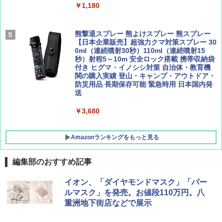
簡単設置 ポップアップテント エクルベージ
AIRLINE（エアライン）2026年9月号【特
A26 地球の歩き方 チェコ ポーランド スロヴ
￥1,180
ュ(BC仕様) PATC-150B(EB)
集】ボーイング110周年を祝して！
ァキア 2026～2027 地球の歩き方A ヨーロッ
パ
￥9,990
￥1,760
熊撃退スプレー 熊よけスプレー 熊スプレー
￥2,277
【日本企業販売】超強力クマ対策スプレー 30
0ml（連続噴射30秒）110ml（連続噴射15
[キャンパーズコレクション 山善] 傘みたいに
秒）射程5～10m 安全ロック搭載 携帯収納袋
広げるだけ パッとサッとテント キューブワ
付き ヒグマ・イノシシ対策 自治体・教育機
イド ブラックコーティング フルクローズ メ
関の購入実績 登山・キャンプ・アウトドア・
ッシュ 4人用 簡単設置 ポップアップテント P
防災用品 長期保存可能 緊急時用 日本国内発
ATCW-150B エクルベージュ
送
￥-
￥3,680
Amazonランキングをもっと見る
編集部のおすすめ記事
イオン、「ダイヤモンドマスク」「パー
ルマスク」を発売。お値段110万円。八
重洲地下街店などで展示