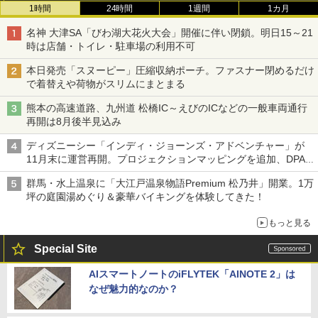
1時間
24時間
1週間
1カ月
名神 大津SA「びわ湖大花火大会」開催に伴い閉鎖。明日15～21
時は店舗・トイレ・駐車場の利用不可
本日発売「スヌーピー」圧縮収納ポーチ。ファスナー閉めるだけ
で着替えや荷物がスリムにまとまる
熊本の高速道路、九州道 松橋IC～えびのICなどの一般車両通行
再開は8月後半見込み
ディズニーシー「インディ・ジョーンズ・アドベンチャー」が
11月末に運営再開。プロジェクションマッピングを追加、DPA
は1500円
群馬・水上温泉に「大江戸温泉物語Premium 松乃井」開業。1万
坪の庭園湯めぐり＆豪華バイキングを体験してきた！
もっと見る
Special Site
AIスマートノートのiFLYTEK「AINOTE 2」は
なぜ魅力的なのか？