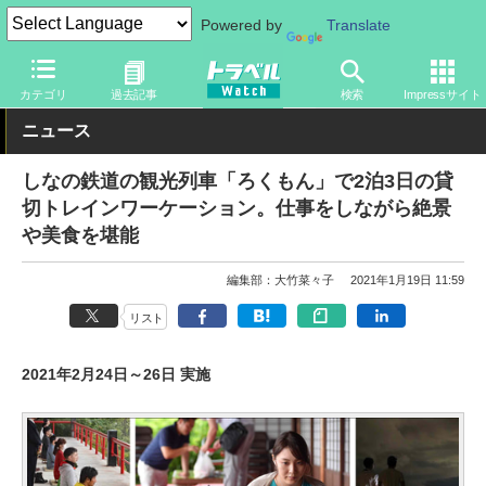
Powered by
Translate
トラベル Watch
地域
国内旅行
北陸
カテゴリ
過去記事
検索
Impressサイト
ニュース
しなの鉄道の観光列車「ろくもん」で2泊3日の貸
切トレインワーケーション。仕事をしながら絶景
や美食を堪能
編集部：大竹菜々子
2021年1月19日 11:59
リスト
2021年2月24日～26日 実施