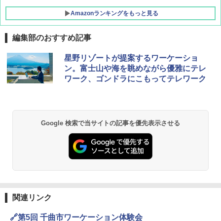
Amazonランキングをもっと見る
編集部のおすすめ記事
BUNDOK(バンドック)ソロ ドーム 1 EX BDK
星野リゾートが提案するワーケーショ
-08EX カーキ ソロキャンプ ポリエステル フ
ン。富士山や海を眺めながら優雅にテレ
レーム テント
ワーク、ゴンドラにこもってテレワーク
￥14,800
GRANDOOR ステンレス保冷剤 2個セット 2
Google 検索で当サイトの記事を優先表示させる
026リニューアル 急速冷凍 空間倍増 衛生的
コンパクト 保冷力長持ち
￥2,980
DEWEL パラソル 大型 ビーチ アウトドアパ
ラソル ガーデン サイトシート付 折りたたみ
防水 UVカット 4段階高さ調整 軽量 収納袋付
関連リンク
き
🔗第5回 千曲市ワーケーション体験会