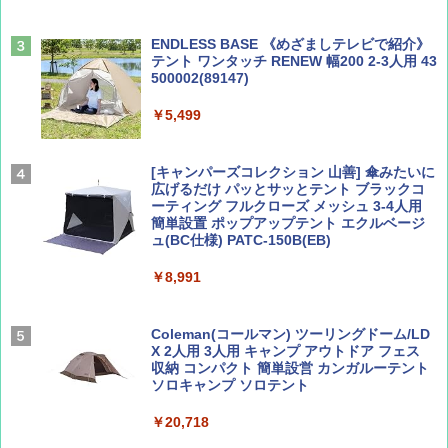
パ
￥1,540
￥2,277
ENDLESS BASE 《めざましテレビで紹介》
テント ワンタッチ RENEW 幅200 2-3人用 43
500002(89147)
AIRLINE（エアライン）2026年9月号【特
地球の歩き方 スター・ウォーズ
集】ボーイング110周年を祝して！
￥5,499
￥2,695
￥1,760
[キャンパーズコレクション 山善] 傘みたいに
広げるだけ パッとサッとテント ブラックコ
ーティング フルクローズ メッシュ 3-4人用
簡単設置 ポップアップテント エクルベージ
BE-PAL(ビ-パル) 2026年 9 月号【特別付録:
新しい日本地理 地図・統計・移動から読み
ュ(BC仕様) PATC-150B(EB)
SOTO ミニマル"旅"財布 ランダム2種】
解く (講談社現代新書)
￥8,991
￥1,500
￥1,540
Coleman(コールマン) ツーリングドーム/LD
X 2人用 3人用 キャンプ アウトドア フェス
収納 コンパクト 簡単設営 カンガルーテント
ソロキャンプ ソロテント
￥20,718