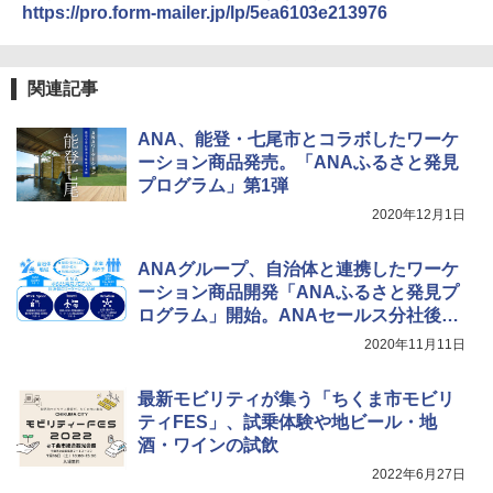
￥6,459
https://pro.form-mailer.jp/lp/5ea6103e213976
ポインターライト 強力 小型 緑色/赤色/青紫色
USB充電式 高精度 超長距離照射 長時間使用
関連記事
可能 安全ロック付き 高安全性 金属製耐久 コ
ンパクト多機能設計 持ち運び便利 アウトド
ANA、能登・七尾市とコラボしたワーケ
ア/オフィス/教育現場/展示会用 緑
ーション商品発売。「ANAふるさと発見
￥1,180
プログラム」第1弾
2020年12月1日
電動エアーポンプ SUP用 20PSI 電動ポンプ
ゴムボート 空気入れ 空気抜き 自動停止 過熱
ANAグループ、自治体と連携したワーケ
保護 日光可読lcd 7種類ノズル付き
ーション商品開発「ANAふるさと発見プ
ログラム」開始。ANAセールス分社後の
￥7,299
地方創生事業会社が展開
2020年11月11日
最新モビリティが集う「ちくま市モビリ
ティFES」、試乗体験や地ビール・地
酒・ワインの試飲
2022年6月27日