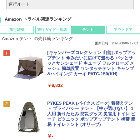
運行ルート
Amazon トラベル関連ランキング
旅行雑誌
旅行ガイド・地図
テント
アウトドア
Amazon テント の売れ筋ランキング
更新日時：2026/08/06 12:02
ディズニーファン ２０２６年 ９月号 [雑
D40 地球の歩き方 チェンマイ タイ北部の魅
[キャンパーズコレクション 山善] ポップアッ
誌] (ＤＩＳＮＥＹ ＦＡＮ)
力的な町 2026～2027 地球の歩き方D アジア
プテント 傘みたいに広げて畳める パッとサ
ッとサンシェード キューブ フルクローズ メ
ッシュ 簡単設置 ワンタッチテント キャンプ
￥713
￥2,079
&ハイキング カーキ PATC-150(KH)
￥6,832
Coyote No.89 特集 星野道夫 夢見る旅
A09 地球の歩き方 イタリア 2026～2027 地
球の歩き方A ヨーロッパ
PYKES PEAK (パイクスピーク) 着替えテン
￥1,540
ト プライバシー テント 【中が透けない】 1
￥2,479
人用 折りたたみ 防災グッズ 災害用トイレ ビ
ーチ ピクニック ポップアップテント 携帯 簡
易 トイレテント (オリーブ)
山と溪谷 2026年8月号「南アルプス大全」
A26 地球の歩き方 チェコ ポーランド スロヴ
￥-
ァキア 2026～2027 地球の歩き方A ヨーロッ