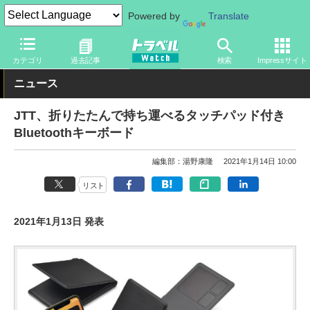
Powered by
Translate
トラベル Watch
旅のアイテム
ガジェット
カテゴリ
過去記事
検索
Impressサイト
ニュース
JTT、折りたたんで持ち運べるタッチパッド付き
Bluetoothキーボード
編集部：湯野康隆
2021年1月14日 10:00
リスト
2021年1月13日 発表