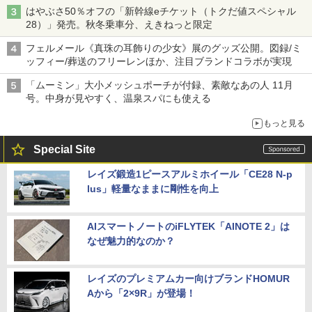
はやぶさ50％オフの「新幹線eチケット（トクだ値スペシャル
28）」発売。秋冬乗車分、えきねっと限定
フェルメール《真珠の耳飾りの少女》展のグッズ公開。図録/ミ
ッフィー/葬送のフリーレンほか、注目ブランドコラボが実現
「ムーミン」大小メッシュポーチが付録、素敵なあの人 11月
号。中身が見やすく、温泉スパにも使える
もっと見る
Special Site
レイズ鍛造1ピースアルミホイール「CE28 N-p
lus」軽量なままに剛性を向上
AIスマートノートのiFLYTEK「AINOTE 2」は
なぜ魅力的なのか？
レイズのプレミアムカー向けブランドHOMUR
Aから「2×9R」が登場！