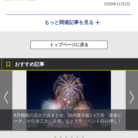
コンなど
2020年11月2日
もっと関連記事を見る
トップページに戻る
おすすめ記事
8月開催の花火大会まとめ。国内最大級2.4万発「幕張ビ
ーチ」や日本三大「長岡」など大型イベント目白押し！
●
●
●
●
●
●