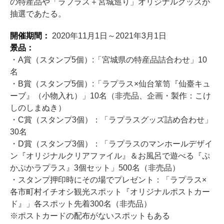
の特産品や「ラプラス＋宮城巡り」オリジナルグッズが
抽選であたる。
開催期間：
2020年11月1日～2021年3月1日
景品：
・A賞（スタンプ5個）:「宮城県の特産品詰合わせ」10
名
・B賞（スタンプ5個）:「ラプラス×仙台箪笥『仙臺キュ
ーブ』（小物入れ）」10名（非売品、企画・製作：こけ
しのしまぬき）
・C賞（スタンプ3個）：「ラプラスグッズ詰め合わせ」
30名
・D賞（スタンプ3個）：「ラプラスのマンホールデザイ
ン『オリジナルクリアファイル』＆お風呂で遊べる『ぷ
かぷかラプラス』3個セット」500名（非売品）
・スタンプ押印時にその場でプレゼント：「ラプラス×
各市町村イチオシ観光スポット『オリジナルポストカー
ド』」各スポット先着300名（非売品）
※ポストカードの配布がないスポットもある