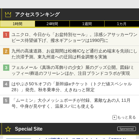
アクセスランキング
1時間
24時間
1週間
1カ月
ユニクロ、今日から「お盆特別セール」。涼感シアサッカーワン
ピース待望値下げ、撥水ギアショーツは1990円に
九州の高速道路、お盆期間は松橋ICなど通行止め端末を先頭にし
た渋滞予測。東九州道への迂回は料金調整を実施
フェルメール《真珠の耳飾りの少女》展のグッズ公開。図録/ミ
ッフィー/葬送のフリーレンほか、注目ブランドコラボが実現
はやぶさ50％オフの「新幹線eチケット（トクだ値スペシャル
28）」発売。秋冬乗車分、えきねっと限定
「ムーミン」大小メッシュポーチが付録、素敵なあの人 11月
号。中身が見やすく、温泉スパにも使える
もっと見る
Special Site