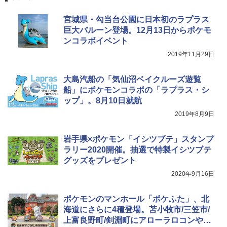
宮城県・勾当台公園に日本初のラプラス
巨大バルーン登場。12月13日からポケモ
ンコラボイベント
2019年11月29日
大島汽船の「気仙沼ベイクルーズ遊覧
船」にポケモンコラボの「ラプラス・シ
ップ」。8月10日就航
2019年8月9日
岩手県×ポケモン「イシツブテ」スタンプ
ラリー2020開催。抽選で特製イシツブテ
グッズをプレゼント
2020年9月16日
ポケモンのマンホール「ポケふた」、北
海道にさらに4種登場。苫小牧市/三笠市/
上富良野町/剣淵町にアローラロコンやロ