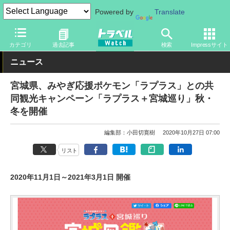
Powered by
Translate
トラベル Watch
地域
国内旅行
東北
カテゴリ
過去記事
検索
Impressサイト
ニュース
宮城県、みやぎ応援ポケモン「ラプラス」との共
同観光キャンペーン「ラプラス＋宮城巡り」秋・
冬を開催
編集部：小田切寛樹
2020年10月27日 07:00
リスト
2020年11月1日～2021年3月1日 開催