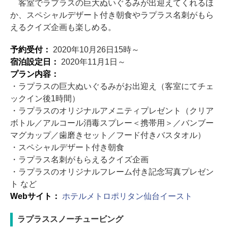
客室でラプラスの巨大ぬいぐるみが出迎えてくれるほ
か、スペシャルデザート付き朝食やラプラス名刺がもら
えるクイズ企画も楽しめる。
予約受付：
2020年10月26日15時～
宿泊設定日：
2020年11月1日～
プラン内容：
・ラプラスの巨大ぬいぐるみがお出迎え（客室にてチェ
ックイン後1時間）
・ラプラスのオリジナルアメニティプレゼント（クリア
ボトル／アルコール消毒スプレー＜携帯用＞／バンブー
マグカップ／歯磨きセット／フード付きバスタオル）
・スペシャルデザート付き朝食
・ラプラス名刺がもらえるクイズ企画
・ラプラスのオリジナルフレーム付き記念写真プレゼン
ト など
Webサイト：
ホテルメトロポリタン仙台イースト
ラプラススノーチュービング