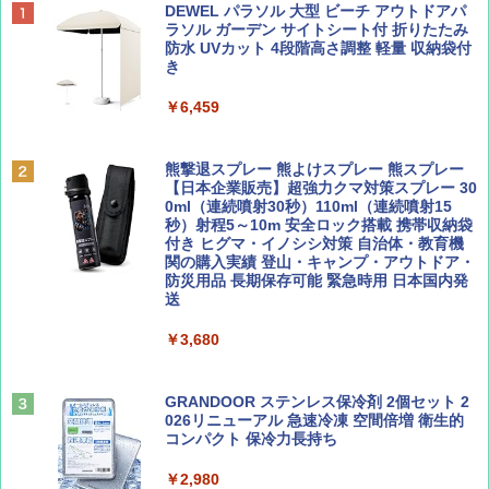
BE-PAL(ビ-パル) 2026年 9 月号【特別付録:
地球の歩き方 スター・ウォーズ
[キャンパーズコレクション 山善] ポップアッ
DEWEL パラソル 大型 ビーチ アウトドアパ
SOTO ミニマル"旅"財布 ランダム2種】
プテント 傘みたいに広げて畳める パッとサ
ラソル ガーデン サイトシート付 折りたたみ
ッとサンシェード キューブ フルクローズ メ
防水 UVカット 4段階高さ調整 軽量 収納袋付
￥2,695
ッシュ 簡単設置 ワンタッチテント キャンプ
き
￥1,500
&ハイキング カーキ PATC-150(KH)
￥6,459
￥6,830
ディズニーファン ２０２６年 ９月号 [雑
A09 地球の歩き方 イタリア 2026～2027 地
誌] (ＤＩＳＮＥＹ ＦＡＮ)
球の歩き方A ヨーロッパ
熊撃退スプレー 熊よけスプレー 熊スプレー
PYKES PEAK (パイクスピーク) 着替えテン
【日本企業販売】超強力クマ対策スプレー 30
ト プライバシー テント 【中が透けない】 1
0ml（連続噴射30秒）110ml（連続噴射15
￥713
￥2,479
人用 折りたたみ 防災グッズ 災害用トイレ ビ
秒）射程5～10m 安全ロック搭載 携帯収納袋
ーチ ピクニック ポップアップテント 携帯 簡
付き ヒグマ・イノシシ対策 自治体・教育機
易 トイレテント (グレー)
関の購入実績 登山・キャンプ・アウトドア・
防災用品 長期保存可能 緊急時用 日本国内発
山と溪谷 2026年8月号「南アルプス大全」
D40 地球の歩き方 チェンマイ タイ北部の魅
送
￥4,980
力的な町 2026～2027 地球の歩き方D アジア
￥1,540
￥3,680
￥2,079
ENDLESS BASE 《めざましテレビで紹介》
テント ワンタッチ RENEW 幅200 2-3人用 43
500002(88859)
GRANDOOR ステンレス保冷剤 2個セット 2
026リニューアル 急速冷凍 空間倍増 衛生的
Coyote No.89 特集 星野道夫 夢見る旅
A26 地球の歩き方 チェコ ポーランド スロヴ
コンパクト 保冷力長持ち
ァキア 2026～2027 地球の歩き方A ヨーロッ
￥5,999
パ
￥1,540
￥2,980