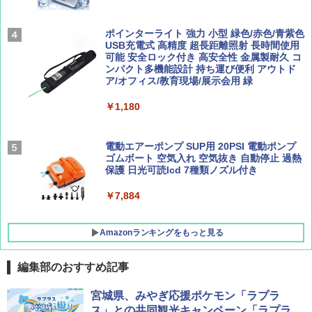
￥2,277
[キャンパーズコレクション 山善] 傘みたいに
広げるだけ パッとサッとテント ブラックコ
ーティング フルクローズ メッシュ 3-4人用
ポインターライト 強力 小型 緑色/赤色/青紫色
簡単設置 ポップアップテント エクルベージ
USB充電式 高精度 超長距離照射 長時間使用
AIRLINE（エアライン）2026年9月号【特
新しい日本地理 地図・統計・移動から読み
ュ(BC仕様) PATC-150B(EB)
可能 安全ロック付き 高安全性 金属製耐久 コ
集】ボーイング110周年を祝して！
解く (講談社現代新書)
ンパクト多機能設計 持ち運び便利 アウトド
ア/オフィス/教育現場/展示会用 緑
￥9,990
￥1,760
￥1,540
￥1,180
[キャンパーズコレクション 山善] 傘みたいに
広げるだけ パッとサッとテント キューブワ
イド ブラックコーティング フルクローズ メ
電動エアーポンプ SUP用 20PSI 電動ポンプ
ッシュ 4人用 簡単設置 ポップアップテント P
ゴムボート 空気入れ 空気抜き 自動停止 過熱
ATCW-150B エクルベージュ
保護 日光可読lcd 7種類ノズル付き
￥-
￥7,884
Amazonランキングをもっと見る
編集部のおすすめ記事
宮城県、みやぎ応援ポケモン「ラプラ
ス」との共同観光キャンペーン「ラプラ