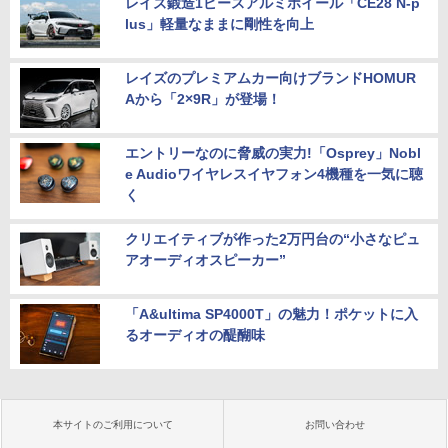
レイズ鍛造1ピースアルミホイール「CE28 N-p
lus」軽量なままに剛性を向上
レイズのプレミアムカー向けブランドHOMUR
Aから「2×9R」が登場！
エントリーなのに脅威の実力!「Osprey」Nobl
e Audioワイヤレスイヤフォン4機種を一気に聴
く
クリエイティブが作った2万円台の“小さなピュ
アオーディオスピーカー”
「A&ultima SP4000T」の魅力！ポケットに入
るオーディオの醍醐味
本サイトのご利用について
お問い合わせ