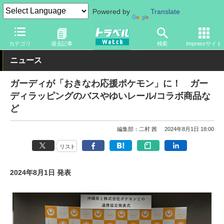
Powered by
Translate
トラベル Watch
地域
国内旅行
沖縄
カテゴリ
過去記事
検索
Impressサイト
ニュース
ガーディが「おきなわ応援ポケモン」に！ ガー
ディラッピングのバスやゆいレール/コラボ商品な
ど
編集部：二村 茜
2024年8月1日 18:00
リスト
2024年8月1日 発表