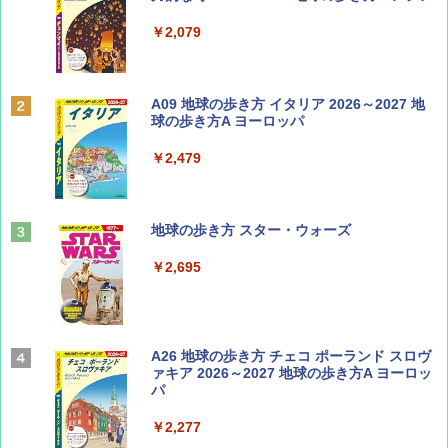
￥713
￥2,079
BE-PAL(ビ-パル) 2026年 9 月号【特別付録:
A09 地球の歩き方 イタリア 2026～2027 地
SOTO ミニマル"旅"財布 ランダム2種】
球の歩き方A ヨーロッパ
￥1,500
￥2,479
山と溪谷 2026年8月号「南アルプス大全」
地球の歩き方 スター・ウォーズ
￥1,540
￥2,695
Coyote No.89 特集 星野道夫 夢見る旅
A26 地球の歩き方 チェコ ポーランド スロヴ
ァキア 2026～2027 地球の歩き方A ヨーロッ
パ
￥1,540
￥2,277