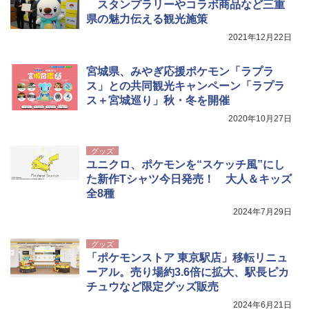
スタンプラリーやコラボ商品など三重
ッシュ 4人用 簡単設置 ポップアップテント P
秒）射程5～10m 安全ロック搭載 携帯収納袋
ATCW-150B エクルベージュ
付き ヒグマ・イノシシ対策 自治体・教育機
県の魅力伝える観光施策
関の購入実績 登山・キャンプ・アウトドア・
2021年12月22日
防災用品 長期保存可能 緊急時用 日本国内発
￥-
送
宮城県、みやぎ応援ポケモン「ラプラ
￥3,680
ス」との共同観光キャンペーン「ラプラ
ス＋宮城巡り」秋・冬を開催
2020年10月27日
グッズ
ユニクロ、ポケモンを“スケッチ風”にし
た新作Tシャツ今日発売！ 大人＆キッズ
全8種
2024年7月29日
グッズ
「ポケモンストア 東京駅店」移転リニュ
ーアル。売り場約3.6倍に拡大、駅長ピカ
チュウなど限定グッズ販売
2024年6月21日