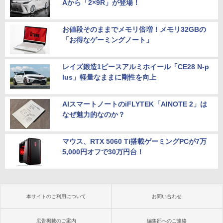
Aから「2×9R」が登場！
お値段そのままでメモリ倍増！メモリ32GBの
「お得なゲーミングノート」
レイズ鍛造1ピースアルミホイール「CE28 N-p
lus」軽量なままに剛性を向上
AIスマートノートのiFLYTEK「AINOTE 2」は
なぜ魅力的なのか？
マウス、RTX 5060 Ti搭載ゲーミングPCが7万
5,000円オフで30万円台！
本サイトのご利用について
お問い合わせ
広告掲載のご案内
編集部へのご連絡