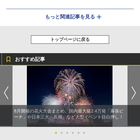
もっと関連記事を見る
トップページに戻る
おすすめ記事
8月開催の花火大会まとめ。国内最大級2.4万発「幕張ビ
ーチ」や日本三大「長岡」など大型イベント目白押し！
●
●
●
●
●
●