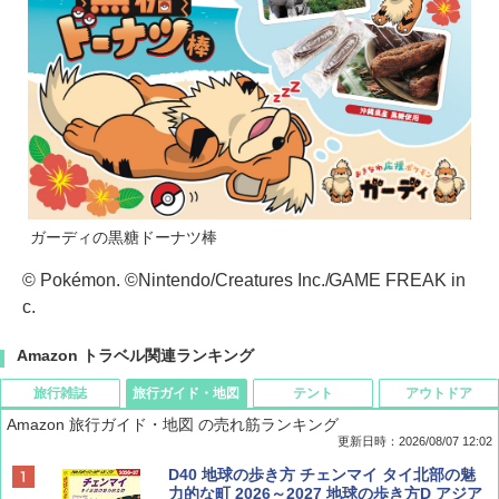
ガーディの黒糖ドーナツ棒
© Pokémon. ©Nintendo/Creatures Inc./GAME FREAK in
c.
Amazon トラベル関連ランキング
旅行雑誌
旅行ガイド・地図
テント
アウトドア
Amazon 旅行ガイド・地図 の売れ筋ランキング
更新日時：2026/08/07 12:02
ディズニーファン ２０２６年 ９月号 [雑
D40 地球の歩き方 チェンマイ タイ北部の魅
誌] (ＤＩＳＮＥＹ ＦＡＮ)
力的な町 2026～2027 地球の歩き方D アジア