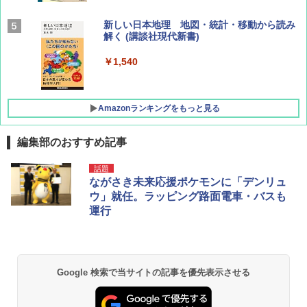
AIRLINE（エアライン）2026年9月号【特
新しい日本地理 地図・統計・移動から読み
集】ボーイング110周年を祝して！
解く (講談社現代新書)
￥1,760
￥1,540
Amazonランキングをもっと見る
編集部のおすすめ記事
[キャンパーズコレクション 山善] ポップアッ
DEWEL パラソル 大型 ビーチ アウトドアパ
話題
プテント 傘みたいに広げて畳める パッとサ
ラソル ガーデン サイトシート付 折りたたみ
ながさき未来応援ポケモンに「デンリュ
ッとサンシェード キューブ フルクローズ メ
防水 UVカット 4段階高さ調整 軽量 収納袋付
ウ」就任。ラッピング路面電車・バスも
ッシュ 簡単設置 ワンタッチテント キャンプ
き
運行
&ハイキング カーキ PATC-150(KH)
￥6,459
￥6,831
BUNDOK(バンドック)ソロ ドーム 1 EX BDK
Google 検索で当サイトの記事を優先表示させる
PYKES PEAK (パイクスピーク) 着替えテン
-08EX カーキ ソロキャンプ ポリエステル フ
ト プライバシー テント 【中が透けない】 1
レーム テント
人用 折りたたみ 防災グッズ 災害用トイレ ビ