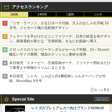
アクセスランキング
1時間
24時間
1週間
1カ月
「リサ・ラーソン」がま口ポーチ付録、大人のおしゃれ手帖 10
月号。ジャカード織の北欧猫デザイン
フェラーリを手がけたピニンファリーナ、日本の鉄道を初デザイ
ン。南海電鉄が新たな「空港特急」をなにわ筋線へ導入
クロックスのリカバリーサンダルがセールで半額。23～31cmの
幅広いサイズ展開、独自のクッション素材を採用
本日発売「スヌーピー」圧縮収納ポーチ。ファスナー閉めるだけ
で着替えや荷物がスリムにまとまる
本日発売「シャカ」じゃばら式4層収納ショルダーバッグが付
録、MonoMax 9月号
もっと見る
Special Site
レイズのプレミアムカー向けブランドHOMUR