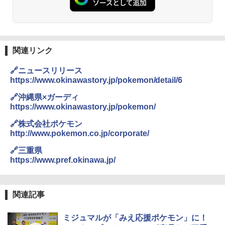
ーチ ピクニック ポップアップテント 携帯 簡
￥14,800
易 トイレテント (ブラック)
￥4,980
GRANDOOR ステンレス保冷剤 2個セット 2
026リニューアル 急速冷凍 空間倍増 衛生的
コンパクト 保冷力長持ち
関連リンク
ENDLESS BASE 《めざましテレビで紹介》
テント ワンタッチ RENEW 幅200 2-3人用 43
￥2,980
🔗ニュースリリース
500002(88859)
https://www.okinawastory.jp/pokemon/detail/6
￥5,999
ニューエラ New Era キャップ メッシュキャ
🔗沖縄県×ガーディ
ップ 9FORTY AFrame 15226380 NER37C00
https://www.okinawastory.jp/pokemon/
94 ストーン ニューエラキャップ 9FORTYA
[キャンパーズコレクション 山善] 傘みたいに
サーフライダーファウンデーション Surfride
🔗株式会社ポケモン
広げるだけ パッとサッとテント ブラックコ
r Foundation コラボ Aフレーム メンズ レデ
http://www.pokemon.co.jp/corporate/
ーティング フルクローズ メッシュ 3-4人用
ィース 帽子 スナップバック a-frame 9フォー
簡単設置 ポップアップテント エクルベージ
ティー男女兼用ユニセックス 夏用 日除けUV
🔗三重県
ュ(BC仕様) PATC-150B(EB)
ケア FREE
https://www.pref.okinawa.jp/
￥9,990
￥4,400
関連記事
[キャンパーズコレクション 山善] 傘みたいに
熊撃退スプレー 熊よけスプレー 熊スプレー
広げるだけ パッとサッとテント キューブワ
【日本企業販売】超強力クマ対策スプレー 30
ミジュマルが「みえ応援ポケモン」に！
イド ブラックコーティング フルクローズ メ
0ml（連続噴射30秒）110ml（連続噴射15