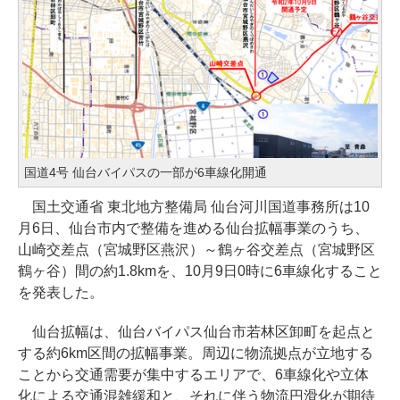
国道4号 仙台バイパスの一部が6車線化開通
国土交通省 東北地方整備局 仙台河川国道事務所は10
月6日、仙台市内で整備を進める仙台拡幅事業のうち、
山崎交差点（宮城野区燕沢）～鶴ヶ谷交差点（宮城野区
鶴ヶ谷）間の約1.8kmを、10月9日0時に6車線化すること
を発表した。
仙台拡幅は、仙台バイパス仙台市若林区卸町を起点と
する約6km区間の拡幅事業。周辺に物流拠点が立地する
ことから交通需要が集中するエリアで、6車線化や立体
化による交通混雑緩和と、それに伴う物流円滑化が期待