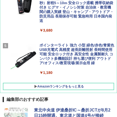
￥2,277
[キャンパーズコレクション 山善] 傘みたいに
秒）射程5～10m 安全ロック搭載 携帯収納袋
広げるだけ パッとサッとテント ブラックコ
付き ヒグマ・イノシシ対策 自治体・教育機
ーティング フルクローズ メッシュ 3-4人用
関の購入実績 登山・キャンプ・アウトドア・
簡単設置 ポップアップテント エクルベージ
防災用品 長期保存可能 緊急時用 日本国内発
AIRLINE（エアライン）2026年9月号【特
新しい日本地理 地図・統計・移動から読み
ュ(BC仕様) PATC-150B(EB)
送
集】ボーイング110周年を祝して！
解く (講談社現代新書)
￥9,990
￥3,680
￥1,760
￥1,540
[キャンパーズコレクション 山善] 傘みたいに
ポインターライト 強力 小型 緑色/赤色/青紫色
広げるだけ パッとサッとテント キューブ ブ
USB充電式 高精度 超長距離照射 長時間使用
ラックコーティング フルクローズ メッシュ 3
可能 安全ロック付き 高安全性 金属製耐久 コ
人用 簡単設置 ポップアップテント PATC-15
ンパクト多機能設計 持ち運び便利 アウトド
0B エクルベージュ
ア/オフィス/教育現場/展示会用 緑
￥10,990
￥1,180
Amazonランキングをもっと見る
編集部のおすすめ記事
東北中央道 伊達桑折IC～桑折JCTが8月2
日15時開通。東北道と国道4号が接続