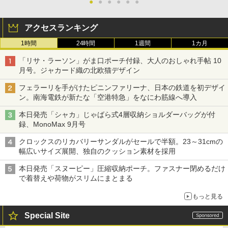
●
●
●
●
●
●
アクセスランキング
1時間
24時間
1週間
1カ月
「リサ・ラーソン」がま口ポーチ付録、大人のおしゃれ手帖 10
月号。ジャカード織の北欧猫デザイン
フェラーリを手がけたピニンファリーナ、日本の鉄道を初デザイ
ン。南海電鉄が新たな「空港特急」をなにわ筋線へ導入
本日発売「シャカ」じゃばら式4層収納ショルダーバッグが付
録、MonoMax 9月号
クロックスのリカバリーサンダルがセールで半額。23～31cmの
幅広いサイズ展開、独自のクッション素材を採用
本日発売「スヌーピー」圧縮収納ポーチ。ファスナー閉めるだけ
で着替えや荷物がスリムにまとまる
もっと見る
Special Site