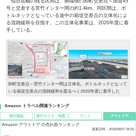
仙台拡幅の残る区間は、南端側の卸町交差点～国道45
号と交差する苦竹インター間の約1.4km。同区間は、ボ
トルネックとなっている途中の箱堤交差点の立体化によ
る混雑緩和を目指す。この立体化事業は、2020年度に着
手している。
卸町交差点～苦竹インター間は立体化。ボトルネックとなって
いる箱堤交差点の混雑緩和を図るべく2020年度に着手した
Amazon トラベル関連ランキング
旅行雑誌
旅行ガイド・地図
テント
アウトドア
Amazon アウトドア の売れ筋ランキング
更新日時：2026/08/07 06:02