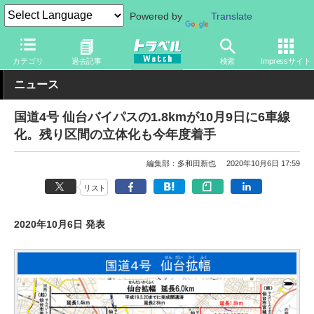
Powered by
Translate
トラベル Watch
地域
国内旅行
東北
カテゴリ
過去記事
検索
Impressサイト
ニュース
国道4号 仙台バイパスの1.8kmが10月9日に6車線
化。残り区間の立体化も今年度着手
編集部：多和田新也
2020年10月6日 17:59
リスト
2020年10月6日 発表