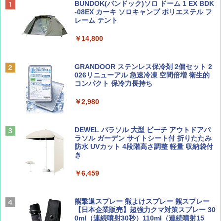
ディズニーファン ２０２６年 ９月号 [雑
D40 地球の歩き方 チェンマイ タイ北部の魅
[キャンパーズコレクション 山善] ポップアッ
BUNDOK(バンドック)ソロ ドーム 1 EX BDK
誌] (ＤＩＳＮＥＹ ＦＡＮ)
力的な町 2026～2027 地球の歩き方D アジア
プテント 傘みたいに広げて畳める パッとサ
-08EX カーキ ソロキャンプ ポリエステル フ
ッとサンシェード キューブ フルクローズ メ
レーム テント
ッシュ 簡単設置 ワンタッチテント キャンプ
￥713
￥2,079
&ハイキング カーキ PATC-150(KH)
￥14,800
￥6,831
BE-PAL(ビ-パル) 2026年 9 月号【特別付録:
A09 地球の歩き方 イタリア 2026～2027 地
GRANDOOR ステンレス保冷剤 2個セット 2
SOTO ミニマル"旅"財布 ランダム2種】
球の歩き方A ヨーロッパ
026リニューアル 急速冷凍 空間倍増 衛生的
PYKES PEAK (パイクスピーク) 着替えテン
コンパクト 保冷力長持ち
ト プライバシー テント 【中が透けない】 1
￥1,500
￥2,479
人用 折りたたみ 防災グッズ 災害用トイレ ビ
￥2,980
ーチ ピクニック ポップアップテント 携帯 簡
易 トイレテント (ブラック)
山と溪谷 2026年8月号「南アルプス大全」
地球の歩き方 スター・ウォーズ
DEWEL パラソル 大型 ビーチ アウトドアパ
￥4,980
ラソル ガーデン サイトシート付 折りたたみ
￥1,540
￥2,695
防水 UVカット 4段階高さ調整 軽量 収納袋付
き
ENDLESS BASE 《めざましテレビで紹介》
テント ワンタッチ RENEW 幅200 2-3人用 43
￥6,459
500002(88859)
Coyote No.89 特集 星野道夫 夢見る旅
A26 地球の歩き方 チェコ ポーランド スロヴ
ァキア 2026～2027 地球の歩き方A ヨーロッ
￥5,999
熊撃退スプレー 熊よけスプレー 熊スプレー
パ
￥1,540
【日本企業販売】超強力クマ対策スプレー 30
0ml（連続噴射30秒）110ml（連続噴射15