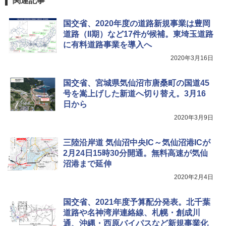
関連記事
国交省、2020年度の道路新規事業は豊岡
道路（II期）など17件が候補。東埼玉道路
に有料道路事業を導入へ
2020年3月16日
国交省、宮城県気仙沼市唐桑町の国道45
号を嵩上げした新道へ切り替え。3月16
日から
2020年3月9日
三陸沿岸道 気仙沼中央IC～気仙沼港ICが
2月24日15時30分開通。無料高速が気仙
沼港まで延伸
2020年2月4日
国交省、2021年度予算配分発表。北千葉
道路や名神湾岸連絡線、札幌・創成川
通、沖縄・西原バイパスなど新規事業化