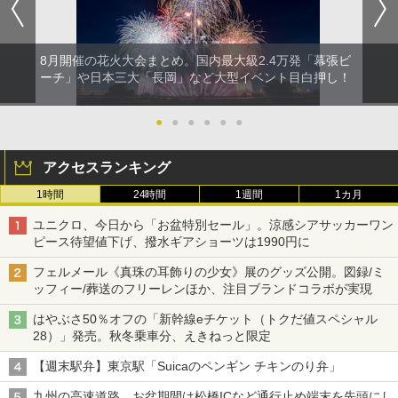
8月開催の花火大会まとめ。国内最大級2.4万発「幕張ビ
ーチ」や日本三大「長岡」など大型イベント目白押し！
●
●
●
●
●
●
アクセスランキング
1時間
24時間
1週間
1カ月
ユニクロ、今日から「お盆特別セール」。涼感シアサッカーワン
ピース待望値下げ、撥水ギアショーツは1990円に
フェルメール《真珠の耳飾りの少女》展のグッズ公開。図録/ミ
ッフィー/葬送のフリーレンほか、注目ブランドコラボが実現
はやぶさ50％オフの「新幹線eチケット（トクだ値スペシャル
28）」発売。秋冬乗車分、えきねっと限定
【週末駅弁】東京駅「Suicaのペンギン チキンのり弁」
九州の高速道路、お盆期間は松橋ICなど通行止め端末を先頭にし