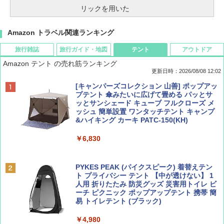
リックを用いた
Amazon トラベル関連ランキング
旅行雑誌
旅行ガイド・地図
テント
アウトドア
Amazon テント の売れ筋ランキング
更新日時：2026/08/08 12:02
BE-PAL(ビ-パル) 2026年 9 月号【特別付録:
D40 地球の歩き方 チェンマイ タイ北部の魅
[キャンパーズコレクション 山善] ポップアッ
SOTO ミニマル"旅"財布 ランダム2種】
力的な町 2026～2027 地球の歩き方D アジア
プテント 傘みたいに広げて畳める パッとサ
ッとサンシェード キューブ フルクローズ メ
ッシュ 簡単設置 ワンタッチテント キャンプ
￥1,500
￥2,079
&ハイキング カーキ PATC-150(KH)
￥6,830
ディズニーファン ２０２６年 ９月号 [雑
地球の歩き方 スター・ウォーズ
誌] (ＤＩＳＮＥＹ ＦＡＮ)
PYKES PEAK (パイクスピーク) 着替えテン
￥2,695
ト プライバシー テント 【中が透けない】 1
￥713
人用 折りたたみ 防災グッズ 災害用トイレ ビ
ーチ ピクニック ポップアップテント 携帯 簡
易 トイレテント (ブラック)
山と溪谷 2026年8月号「南アルプス大全」
僕が見た未来【完全版】
￥4,980