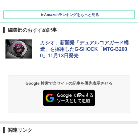
Amazonランキングをもっと見る
編集部のおすすめ記事
GRANDOOR ステンレス保冷剤 2個セット 2
カシオ、新開発「デュアルコアガード構
026リニューアル 急速冷凍 空間倍増 衛生的
造」を採用したG-SHOCK「MTG-B200
コンパクト 保冷力長持ち
0」11月13日発売
￥2,980
BUNDOK(バンドック)ソロ ドーム 1 EX BDK
Google 検索で当サイトの記事を優先表示させる
-08EX カーキ ソロキャンプ ポリエステル フ
レーム ドーム型 テント
￥14,800
DEWEL パラソル 大型 ビーチ アウトドアパ
ラソル ガーデン サイトシート付 折りたたみ
防水 UVカット 4段階高さ調整 軽量 収納袋付
関連リンク
き