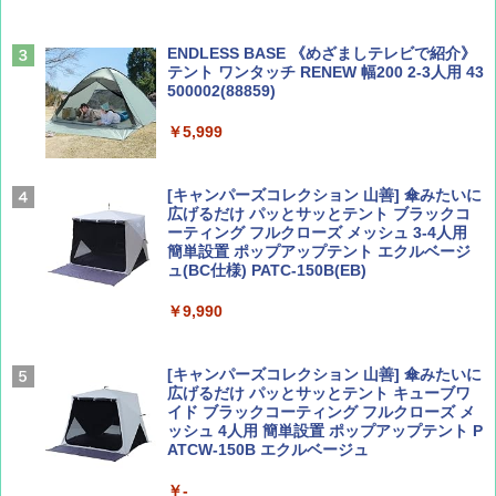
￥1,540
￥0
ENDLESS BASE 《めざましテレビで紹介》
テント ワンタッチ RENEW 幅200 2-3人用 43
500002(88859)
Coyote No.89 特集 星野道夫 夢見る旅
A09 地球の歩き方 イタリア 2026～2027 地
球の歩き方A ヨーロッパ
￥5,999
￥1,540
￥2,479
[キャンパーズコレクション 山善] 傘みたいに
広げるだけ パッとサッとテント ブラックコ
ーティング フルクローズ メッシュ 3-4人用
簡単設置 ポップアップテント エクルベージ
AIRLINE（エアライン）2026年9月号【特
A26 地球の歩き方 チェコ ポーランド スロヴ
ュ(BC仕様) PATC-150B(EB)
集】ボーイング110周年を祝して！
ァキア 2026～2027 地球の歩き方A ヨーロッ
パ
￥9,990
￥1,760
￥2,277
[キャンパーズコレクション 山善] 傘みたいに
広げるだけ パッとサッとテント キューブワ
イド ブラックコーティング フルクローズ メ
ッシュ 4人用 簡単設置 ポップアップテント P
ATCW-150B エクルベージュ
￥-