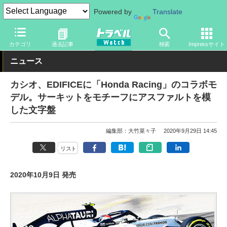
Powered by
Translate
トラベル Watch
旅のアイテム
ガジェット
その他
カテゴリ
過去記事
検索
Impressサイト
ニュース
カシオ、EDIFICEに「Honda Racing」のコラボモ
デル。サーキットをモチーフにアスファルトを模
した文字盤
編集部：大竹菜々子
2020年9月29日 14:45
リスト
2020年10月9日 発売