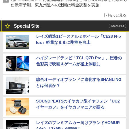
た渋滞予測。東九州道への迂回は料金調整を実施
もっと見る
Special Site
レイズ鍛造1ピースアルミホイール「CE28 N-p
lus」軽量なままに剛性を向上
ハイグレードテレビ「TCL Q7D Pro」。圧巻の
色彩美で映画＆ゲームが極上体験に
総合オーディオブランドに進化するSHANLING
とは何者か？
SOUNDPEATSのイヤカフ型イヤフォン「UU2
イヤーカフ」をイヤカフマニアが語る
レイズのプレミアムカー向けブランドHOMUR
Aから「2×9R」が登場！