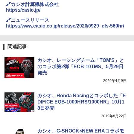
🔗カシオ計算機株式会社
￥6,459
https://casio.jp/
🔗ニュースリリース
ポインターライト 強力 小型 緑色/赤色/青紫色
https://www.casio.co.jp/release/2020/0929_efs-560hr/
USB充電式 高精度 超長距離照射 長時間使用
可能 安全ロック付き 高安全性 金属製耐久 コ
ンパクト多機能設計 持ち運び便利 アウトド
ア/オフィス/教育現場/展示会用 緑
関連記事
￥1,180
カシオ、レーシングチーム「TOM'S」と
のコラボ第2弾「ECB-10TMS」5月29日
発売
熊撃退スプレー 熊よけスプレー 熊スプレー
【日本企業販売】超強力クマ対策スプレー 30
2020年4月9日
0ml（連続噴射30秒）110ml（連続噴射15
秒）射程5～10m 安全ロック搭載 携帯収納袋
付き ヒグマ・イノシシ対策 自治体・教育機
カシオ、Honda Racingとコラボした「E
関の購入実績 登山・キャンプ・アウトドア・
DIFICE EQB-1000HRS/1000HR」10月1
防災用品 長期保存可能 緊急時用 日本国内発
8日発売
送
2019年8月22日
￥3,680
カシオ、G-SHOCK×NEW ERAコラボモ