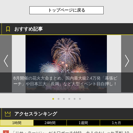
トップページに戻る
おすすめ記事
8月開催の花火大会まとめ。国内最大級2.4万発「幕張ビ
ーチ」や日本三大「長岡」など大型イベント目白押し！
●
●
●
●
●
●
アクセスランキング
1時間
24時間
1週間
1カ月
「リサ・ラーソン」がま口ポーチ付録、大人のおしゃれ手帖 10