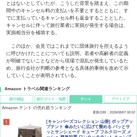
とはないとしていたが、こうした背景を踏まえ、この期
間中のキャンセル料の支払いを不要とするとともに、す
でに支払っているキャンセル料も返金することとした。
キャンセルに伴って旅行業者に実損が発生する場合は、
実損相当分を補填する。
このほか、会見ではこれまでに団体旅行を控えるよう
に呼びかけたことについても説明。若者や高齢者の定義
が明確でないことなどから現場で混乱が発生しているた
め、旅行会社が判断の参考となる具体的事例を改めて示
していくことが表明されている。
Amazon トラベル関連ランキング
旅行雑誌
旅行ガイド・地図
テント
アウトドア
Amazon テント の売れ筋ランキング
更新日時：2026/08/07 00:02
ディズニーファン ２０２６年 ９月号 [雑
D40 地球の歩き方 チェンマイ タイ北部の魅
[キャンパーズコレクション 山善] ポップアッ
誌] (ＤＩＳＮＥＹ ＦＡＮ)
力的な町 2026～2027 地球の歩き方D アジア
プテント 傘みたいに広げて畳める パッとサ
ッとサンシェード キューブ フルクローズ メ