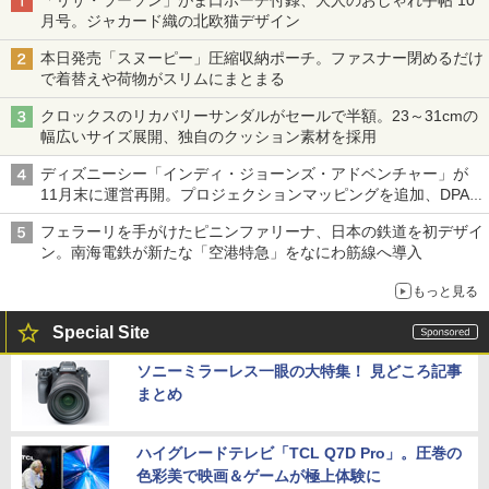
月号。ジャカード織の北欧猫デザイン
本日発売「スヌーピー」圧縮収納ポーチ。ファスナー閉めるだけ
で着替えや荷物がスリムにまとまる
クロックスのリカバリーサンダルがセールで半額。23～31cmの
幅広いサイズ展開、独自のクッション素材を採用
ディズニーシー「インディ・ジョーンズ・アドベンチャー」が
11月末に運営再開。プロジェクションマッピングを追加、DPA
は1500円
フェラーリを手がけたピニンファリーナ、日本の鉄道を初デザイ
ン。南海電鉄が新たな「空港特急」をなにわ筋線へ導入
もっと見る
Special Site
ソニーミラーレス一眼の大特集！ 見どころ記事
まとめ
ハイグレードテレビ「TCL Q7D Pro」。圧巻の
色彩美で映画＆ゲームが極上体験に