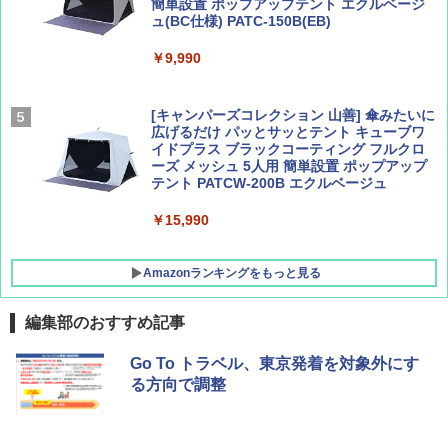
簡単設置 ポップアップテント エクルベージ
AIRLINE（エアライン）2026年9月号【特
新しい日本地理 地図・統計・移動から読み
ュ(BC仕様) PATC-150B(EB)
集】ボーイング110周年を祝して！
解く (講談社現代新書)
￥9,990
￥1,760
￥1,540
[キャンパーズコレクション 山善] 傘みたいに
広げるだけ パッとサッとテント キューブワ
イドプラス ブラックコーティング フルクロ
ーズ メッシュ 5人用 簡単設置 ポップアップ
テント PATCW-200B エクルベージュ
￥15,990
Amazonランキングをもっと見る
編集部のおすすめ記事
BUNDOK(バンドック)ソロ ドーム 1 EX BDK
Go To トラベル、東京発着を対象外にす
-08EX カーキ ソロキャンプ ポリエステル フ
る方向で調整
レーム テント
￥14,800