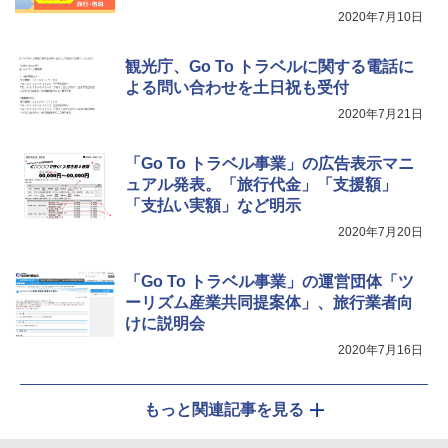
￥3,680
2020年7月10日
観光庁、Go To トラベルに関する電話に
着替えテント トイレテント 透けない【換気
よる問い合わせを土日祝も受付
通気窓付き】収納袋付き UVカット 防水 防災
コンパクト iimono117 (ブルー)
2020年7月21日
￥3,080
「Go To トラベル事業」の広告表示マニ
ュアル発表。「旅行代金」「支援額」
「支払い実額」など明示
2020年7月20日
「Go To トラベル事業」の運営団体「ツ
ーリズム産業共同提案体」、旅行業者向
けに説明会
2020年7月16日
もっと関連記事を見る