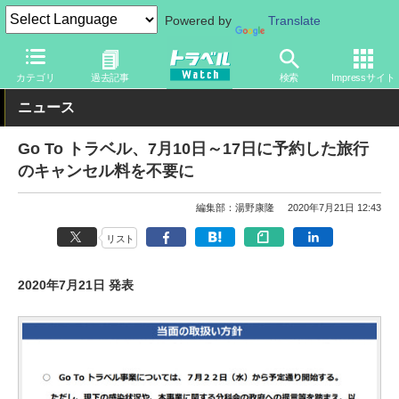
Powered by
Translate
トラベル Watch
企業・政府・官庁
政府・官庁
観光庁
カテゴリ
過去記事
検索
Impressサイト
ニュース
Go To トラベル、7月10日～17日に予約した旅行
のキャンセル料を不要に
編集部：湯野康隆
2020年7月21日 12:43
リスト
2020年7月21日 発表