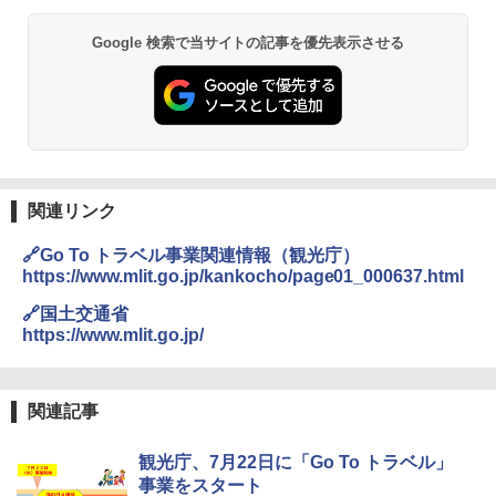
GRANDOOR ステンレス保冷剤 2個セット 2
Google 検索で当サイトの記事を優先表示させる
026リニューアル 急速冷凍 空間倍増 衛生的
コンパクト 保冷力長持ち
￥2,980
DEWEL パラソル 大型 ビーチ アウトドアパ
ラソル ガーデン サイトシート付 折りたたみ
関連リンク
防水 UVカット 4段階高さ調整 軽量 収納袋付
き
🔗Go To トラベル事業関連情報（観光庁）
https://www.mlit.go.jp/kankocho/page01_000637.html
￥6,999
🔗国土交通省
https://www.mlit.go.jp/
熊撃退スプレー 熊よけスプレー 熊スプレー
【日本企業販売】超強力クマ対策スプレー 30
0ml（連続噴射30秒）110ml（連続噴射15
秒）射程5～10m 安全ロック搭載 携帯収納袋
関連記事
付き ヒグマ・イノシシ対策 自治体・教育機
関の購入実績 登山・キャンプ・アウトドア・
防災用品 長期保存可能 緊急時用 日本国内発
観光庁、7月22日に「Go To トラベル」
送
事業をスタート