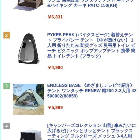
ッシュ 簡単設置 ワンタッチテント キャンプ
￥713
￥2,079
&ハイキング カーキ PATC-150(KH)
￥6,831
BE-PAL(ビ-パル) 2026年 9 月号【特別付録:
A09 地球の歩き方 イタリア 2026～2027 地
SOTO ミニマル"旅"財布 ランダム2種】
球の歩き方A ヨーロッパ
PYKES PEAK (パイクスピーク) 着替えテン
ト プライバシー テント 【中が透けない】 1
￥1,500
￥2,479
人用 折りたたみ 防災グッズ 災害用トイレ ビ
ーチ ピクニック ポップアップテント 携帯 簡
易 トイレテント (ブラック)
山と溪谷 2026年8月号「南アルプス大全」
地球の歩き方 スター・ウォーズ
￥4,980
￥1,540
￥2,695
ENDLESS BASE 《めざましテレビで紹介》
テント ワンタッチ RENEW 幅200 2-3人用 43
500002(88859)
Coyote No.89 特集 星野道夫 夢見る旅
A26 地球の歩き方 チェコ ポーランド スロヴ
ァキア 2026～2027 地球の歩き方A ヨーロッ
￥5,999
パ
￥1,540
￥2,277
[キャンパーズコレクション 山善] 傘みたいに
広げるだけ パッとサッとテント ブラックコ
ーティング フルクローズ メッシュ 3-4人用