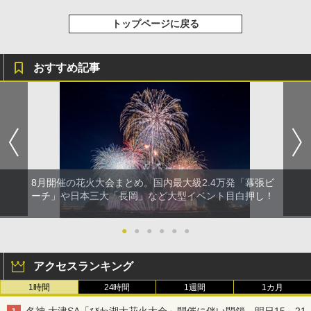
トップページに戻る
おすすめ記事
8月開催の花火大会まとめ。国内最大級2.4万発「幕張ビ
ーチ」や日本三大「長岡」など大型イベント目白押し！
●
●
●
●
●
●
アクセスランキング
1時間
24時間
1週間
1カ月
名神 大津SA「びわ湖大花火大会」開催に伴い閉鎖。明日15～21