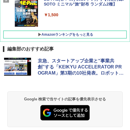
SOTO ミニマル"旅"財布 ランダム2種】
￥1,500
Amazonランキングをもっと見る
編集部のおすすめ記事
D40 地球の歩き方 チェンマイ タイ北部の魅
[キャンパーズコレクション 山善] ポップアッ
BUNDOK(バンドック)ソロ ドーム 1 EX BDK
京急、スタートアップ企業と“事業共
力的な町 2026～2027 地球の歩き方D アジア
プテント 傘みたいに広げて畳める パッとサ
-08EX カーキ ソロキャンプ ポリエステル フ
創”する「KEIKYU ACCELERATOR PR
ッとサンシェード キューブ フルクローズ メ
レーム テント
OGRAM」第3期の10社発表。ロボット・
ッシュ 簡単設置 ワンタッチテント キャンプ
￥2,079
&ハイキング カーキ PATC-150(KH)
ドローン・AR・キャンピングカーなど活
￥14,800
用
￥6,832
A09 地球の歩き方 イタリア 2026～2027 地
GRANDOOR ステンレス保冷剤 2個セット 2
Google 検索で当サイトの記事を優先表示させる
球の歩き方A ヨーロッパ
026リニューアル 急速冷凍 空間倍増 衛生的
PYKES PEAK (パイクスピーク) 着替えテン
コンパクト 保冷力長持ち
ト プライバシー テント 【中が透けない】 1
￥2,479
人用 折りたたみ 防災グッズ 災害用トイレ ビ
￥2,980
ーチ ピクニック ポップアップテント 携帯 簡
易 トイレテント (オリーブ)