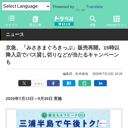
Powered by
Translate
トラベル Watch
地域
国内旅行
関東
カテゴリ
過去記事
検索
Impressサイト
ニュース
京急、「みさきまぐろきっぷ」販売再開。15時以
降入店でバス貸し切りなどが当たるキャンペーン
も
編集部：松本俊哉
2020年7月13日 18:29
リスト
2020年7月13日～9月30日 実施