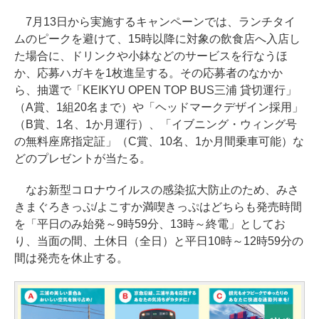
7月13日から実施するキャンペーンでは、ランチタイ
ムのピークを避けて、15時以降に対象の飲食店へ入店し
た場合に、ドリンクや小鉢などのサービスを行なうほ
か、応募ハガキを1枚進呈する。その応募者のなかか
ら、抽選で「KEIKYU OPEN TOP BUS三浦 貸切運行」
（A賞、1組20名まで）や「ヘッドマークデザイン採用」
（B賞、1名、1か月運行）、「イブニング・ウィング号
の無料座席指定証」（C賞、10名、1か月間乗車可能）な
どのプレゼントが当たる。
なお新型コロナウイルスの感染拡大防止のため、みさ
きまぐろきっぷ/よこすか満喫きっぷはどちらも発売時間
を「平日のみ始発～9時59分、13時～終電」としてお
り、当面の間、土休日（全日）と平日10時～12時59分の
間は発売を休止する。