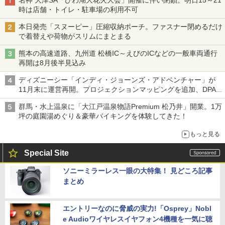
時は店舗・トイレ・駐車場の利用不可
本日発売「スヌーピー」圧縮収納ポーチ。ファスナー閉めるだけ
で着替えや荷物がスリムにまとまる
熊本の高速道路、九州道 松橋IC～えびのICなどの一般車両通行
再開は8月後半見込み
ディズニーシー「インディ・ジョーンズ・アドベンチャー」が
11月末に運営再開。プロジェクションマッピングを追加、DPA
は1500円
群馬・水上温泉に「大江戸温泉物語Premium 松乃井」開業。1万
坪の庭園湯めぐり＆豪華バイキングを体験してきた！
もっと見る
Special Site
ソニーミラーレス一眼の大特集！ 見どころ記事
まとめ
エントリーなのに脅威の実力!「Osprey」Nobl
e Audioワイヤレスイヤフォン4機種を一気に聴