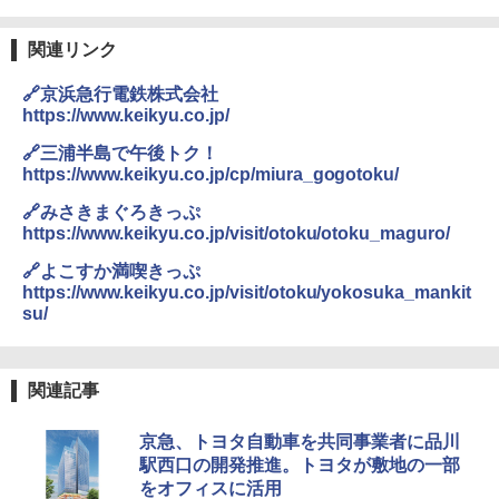
A26 地球の歩き方 チェコ ポーランド スロヴ
DEWEL パラソル 大型 ビーチ アウトドアパ
￥-
ァキア 2026～2027 地球の歩き方A ヨーロッ
ラソル ガーデン サイトシート付 折りたたみ
パ
防水 UVカット 4段階高さ調整 軽量 収納袋付
関連リンク
き
￥2,277
ENDLESS BASE 《めざましテレビで紹介》
🔗京浜急行電鉄株式会社
テント ワンタッチ RENEW 幅200 2-3人用 43
￥6,459
https://www.keikyu.co.jp/
500002(89147)
地球の歩き方 スター・ウォーズ
🔗三浦半島で午後トク！
￥5,499
ポインターライト 強力 小型 緑色/赤色/青紫色
https://www.keikyu.co.jp/cp/miura_gogotoku/
￥2,695
USB充電式 高精度 超長距離照射 長時間使用
可能 安全ロック付き 高安全性 金属製耐久 コ
🔗みさきまぐろきっぷ
[キャンパーズコレクション 山善] 傘みたいに
ンパクト多機能設計 持ち運び便利 アウトド
https://www.keikyu.co.jp/visit/otoku/otoku_maguro/
広げるだけ パッとサッとテント ブラックコ
ア/オフィス/教育現場/展示会用 緑
ーティング フルクローズ メッシュ 3-4人用
🔗よこすか満喫きっぷ
簡単設置 ポップアップテント エクルベージ
新しい日本地理 地図・統計・移動から読み
￥1,180
https://www.keikyu.co.jp/visit/otoku/yokosuka_mankit
ュ(BC仕様) PATC-150B(EB)
解く (講談社現代新書)
su/
￥8,991
￥1,540
電動エアーポンプ SUP用 20PSI 電動ポンプ
ゴムボート 空気入れ 空気抜き 自動停止 過熱
保護 日光可読lcd 7種類ノズル付き
関連記事
Coleman(コールマン) ツーリングドーム/LD
X 2人用 3人用 キャンプ アウトドア フェス
￥7,299
京急、トヨタ自動車を共同事業者に品川
収納 コンパクト 簡単設営 カンガルーテント
駅西口の開発推進。トヨタが敷地の一部
ソロキャンプ ソロテント
をオフィスに活用