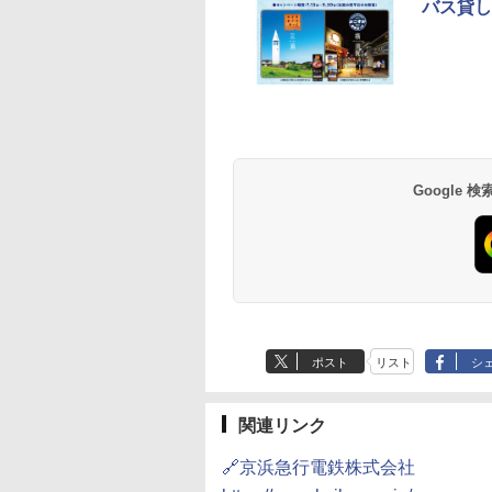
バス貸し
草津温泉 ホテル櫻
品川プリンスホテル
グランドニッコー東
海のサウナ＆スパ
東京ドームホテル
シェラトン・グラン
井
京ベイ 舞浜
オールインクルーシ
デ・トーキョーベ
7,037円～
7,980円～
ブ 島原温泉ホテル
イ・ホテル
14,300円～
6,800円～
南風楼
10,450円～
7,950円～
Google
ポスト
リスト
シ
関連リンク
🔗京浜急行電鉄株式会社