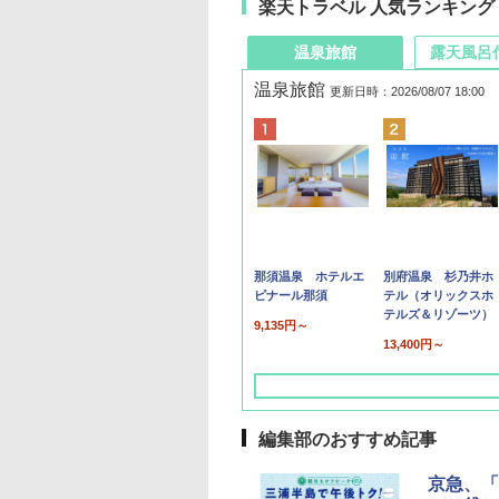
楽天トラベル 人気ランキング
温泉旅館
露天風呂
温泉旅館
更新日時：2026/08/07 18:00
那須温泉 ホテルエ
別府温泉 杉乃井ホ
ピナール那須
テル（オリックスホ
テルズ＆リゾーツ）
9,135円～
13,400円～
編集部のおすすめ記事
京急、「