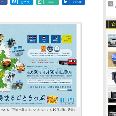
ェア
はてブ
note
LinkedIn
できる「三浦半島まるごときっぷ」を10月1日に発売す