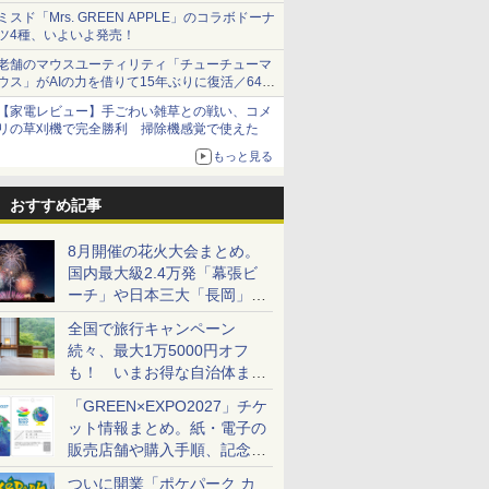
1,500円から受付
ミスド「Mrs. GREEN APPLE」のコラボドーナ
ツ4種、いよいよ発売！
老舗のマウスユーティリティ「チューチューマ
ウス」がAIの力を借りて15年ぶりに復活／64bit
化、Windows 10/11、「Chrome」も走り回
【家電レビュー】手ごわい雑草との戦い、コメ
る。復活記念で2026年末まで500円
リの草刈機で完全勝利 掃除機感覚で使えた
もっと見る
おすすめ記事
8月開催の花火大会まとめ。
国内最大級2.4万発「幕張ビ
ーチ」や日本三大「長岡」な
ど大型イベント目白押し！
全国で旅行キャンペーン
続々、最大1万5000円オフ
も！ いまお得な自治体まと
め
「GREEN×EXPO2027」チケ
ット情報まとめ。紙・電子の
販売店舗や購入手順、記念チ
ケットも解説
ついに開業「ポケパーク カ