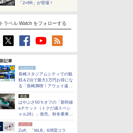
「2×9R」が登場！
トラベル Watch をフォローする
新記事
お出かけ
長崎スタジアムシティでの観
戦＆2泊で最大1万円お得にな
る「長崎満喫！アウェイ遠征
応援キャンペーン」
鉄道
はやぶさ50％オフの「新幹線
eチケット（トクだ値スペシ
ャル28）」発売。秋冬乗車
分、えきねっと限定
グッズ
Zoff、「MLB」6球団コラ