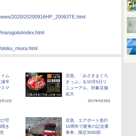
ny/news/2020/20200916HP_20063TE.html
u/marugoto/index.html
u/otoku_miura.html
タイム
京急、「みさきまぐろ
三浦半
きっぷ」を10月5日リ
でスマ
ニューアル。対象店舗
拡大
年2月12日
2017年9月28日
遊び尽
京急、エアポート急行
満喫き
10周年で硬券の記念乗
発売
車券。限定3000部