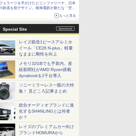
フェラーリを手がけたピニンファリーナ、日本
の鉄道を初デザイン。南海電鉄が新たな「空港
特急」をなにわ筋線へ導入
もっと見る
Special Site
レイズ鍛造1ピースアルミホ
イール「CE28 N-plus」軽量
なままに剛性を向上
メモリ32GBでも予算内。産
経新聞社がAMD Ryzen搭載
dynabookを2千台導入
ソニーミラーレス一眼の大特
集！ 見どころ記事まとめ
総合オーディオブランドに進
化するSHANLINGとは何者
か？
レイズのプレミアムカー向け
ブランドHOMURAから