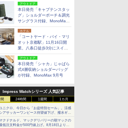
アウトドア
本日発売「キャプテンスタッ
グ」ショルダーポーチ＆調光
サングラス付録、MonoMax
9月号増刊
ホテル
「コートヤード・バイ・マリ
オット京都駅」11月16日開
業。八条口徒歩3分にスイー
ト含む全270室、ダイニング
アウトドア
も併設
本日発売「シャカ」じゃばら
式4層収納ショルダーバッグ
が付録、MonoMax 9月号
Impress Watchシリーズ 人気記事
時間
24時間
1週間
1カ月
ユニクロ、今日から「お盆特別セール」。涼感
シアサッカーワンピース待望値下げ、撥水ギア
ショーツは1990円に
マクドナルド、マックデリバリーの朝マックの
最低注文料金が500円値上げ。8月18日より