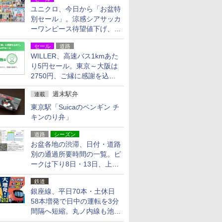
ユニクロ、今日から「お盆特
別セール」。涼感シアサッカ
ーワンピース待望値下げ、撥
水ギアショーツは1990円に
セール
道路
WILLER、高速バス1kmあた
り5円セール。東京～大阪は
2750円、ご縁に感謝を込め
た20周年記念キャンペーン
週末駅弁
連載
東京駅「Suicaのペンギン チ
キンのり弁」
道路
シーズン
お盆各地の渋滞、日付・道路
別の通過所要時間の一覧。ピ
ークは下り8日・13日、上り
14日・15日
鉄道
銀座線、平日70本・土休日
58本増発で日中の運転を3分
間隔へ短縮。丸ノ内線も池袋
～中野坂上を4分間隔に