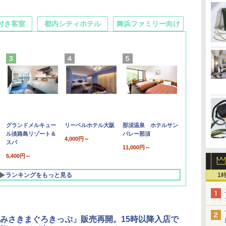
付き客室
都内シティホテル
舞浜ファミリー向け
グランドメルキュー
リーベルホテル大阪
那須温泉 ホテルサン
ル淡路島リゾート＆
バレー那須
4,000円～
スパ
11,000円～
5,400円～
ランキングをもっと見る
1
みさきまぐろきっぷ」販売再開。15時以降入店で