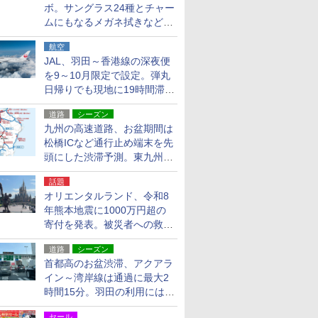
ボ。サングラス24種とチャー
ムにもなるメガネ拭きなど雑
貨24種
航空
JAL、羽田～香港線の深夜便
を9～10月限定で設定。弾丸
日帰りでも現地に19時間滞在
できる
道路
シーズン
九州の高速道路、お盆期間は
松橋ICなど通行止め端末を先
頭にした渋滞予測。東九州道
への迂回は料金調整を実施
話題
オリエンタルランド、令和8
年熊本地震に1000万円超の
寄付を発表。被災者への救援
活動・復旧支援
道路
シーズン
首都高のお盆渋滞、アクアラ
イン～湾岸線は通過に最大2
時間15分。羽田の利用には
「空港西出口」の利用検討を
セール