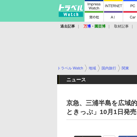
過去記事
万
博
・
園芸博
取材記事
トラベル Watch
地域
国内旅行
関東
ニュース
京急、三浦半島を広域的
ときっぷ」10月1日発