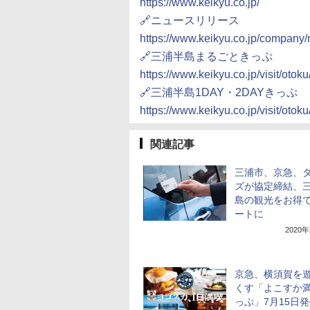
https://www.keikyu.co.jp/
🔗ニュースリリース
https://www.keikyu.co.jp/compa
🔗三浦半島まるごときっぷ
https://www.keikyu.co.jp/visit/otok
🔗三浦半島1DAY・2DAYきっぷ
https://www.keikyu.co.jp/visit/otok
関連記事
三浦市、京急、
ズが協定締結、
島の観光をお得
ートに
2020
京急、横須賀を
くす「よこすか
っぷ」7月15日