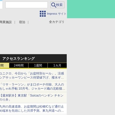
Impress サイト
全カテゴリ
商業施設
宿泊
アクセスランキング
時間
24時間
1週間
1カ月
ユニクロ、今日から「お盆特別セール」。涼感
シアサッカーワンピース待望値下げ、撥水ギア
ショーツは1990円に
「リサ・ラーソン」がま口ポーチ付録、大人の
おしゃれ手帖 10月号。ジャカード織の北欧猫デ
ザイン
【週末駅弁】東京駅「Suicaのペンギン チキン
のり弁」
九州の高速道路、お盆期間は松橋ICなど通行止
め端末を先頭にした渋滞予測。東九州道への迂
回は料金調整を実施