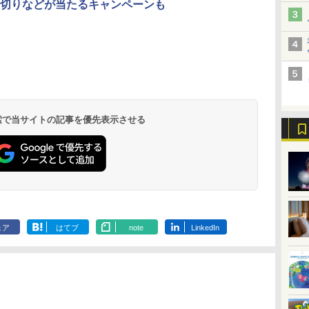
切りなどが当たるキャンペーンも
北陸 福井 あわら
品川プリンスホテ
舞浜ビューホテル
箱根湯本温泉 ホテ
ホテルトラスティ東
オリエンタルホテル
下呂温泉 水明館
住友不動産ホテル ヴ
東京ベイ舞浜ホテル
温泉 清風荘（北陸
ル イーストタワー
ｂｙ ＨＵＬＩＣ
ル おかだ
京ベイサイド
東京ベイ
ィラフォンテーヌグラ
ファーストリゾート
8,250円～
最大級の庭園露天風
（旧：東京ベイ舞浜
ンド東京有明
9,958円～
11,200円～
5,450円～
5,200円～
4,290円～
呂の宿 清風荘）
ホテル）
19,541円～
5,758円～
6,070円～
 検索で当サイトの記事を優先表示させる
ェア
はてブ
note
LinkedIn