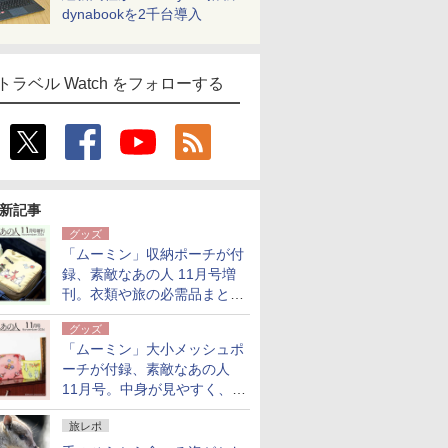
dynabookを2千台導入
トラベル Watch をフォローする
新記事
グッズ
「ムーミン」収納ポーチが付
録、素敵なあの人 11月号増
刊。衣類や旅の必需品まとま
る大小2個セット
グッズ
「ムーミン」大小メッシュポ
ーチが付録、素敵なあの人
11月号。中身が見やすく、温
泉スパにも使える
旅レポ