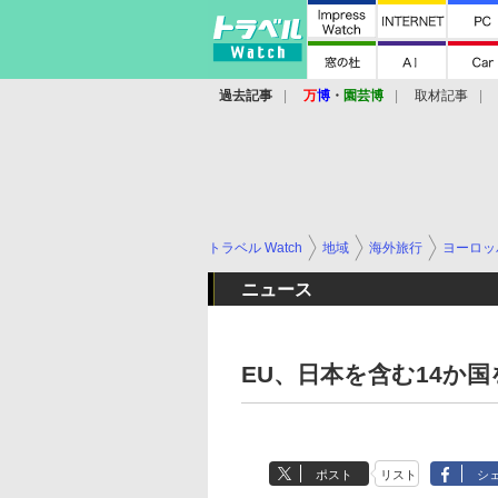
過去記事
万
博
・
園芸博
取材記事
トラベル Watch
地域
海外旅行
ヨーロッ
ニュース
EU、日本を含む14か
ポスト
リスト
シ