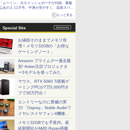
「ムーミン」大小メッシュポーチが付録、素敵
なあの人 11月号。中身が見やすく、温泉スパに
も使える
もっと見る
Special Site
お値段そのままでメモリ倍
増！メモリ32GBの「お得な
ゲーミングノート」
Amazon プライムデー過去最
安! Anker注目プロジェクタ
ー3モデルを使ってみた
マウス、RTX 5060 Ti搭載ゲ
ーミングPCが7万5,000円オ
フで30万円台！
エントリーなのに脅威の実
力!「Osprey」Noble Audioワ
イヤレスイヤフォン4機種を
一気に聴く
メモリ32GBでも予算内。産
経新聞社がAMD Ryzen搭載