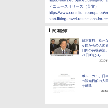
https://eeas.europa.eu/delegatio
🔗ニュースリリース（英文）
https://www.consilium.europa.eu/e
start-lifting-travel-restrictions-for-
関連記事
日本政府、欧州な
か国からの入国者
日間の待機要請。
21日0時から
2020
ポルトガル、日
の観光目的の入
を解除
202