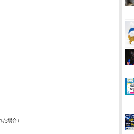
】
れた場合）