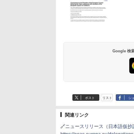
草津温泉 ホテル櫻
品川プリンスホテル
グランドニッコー東
海のサウナ＆スパ
東京ドームホテル
シェラトン・グラン
井
京ベイ 舞浜
オールインクルーシ
デ・トーキョーベ
7,037円～
7,980円～
ブ 島原温泉ホテル
イ・ホテル
14,300円～
6,800円～
南風楼
10,450円～
7,950円～
Google
ポスト
リスト
シ
関連リンク
🔗ニュースリリース（日本語仮抄