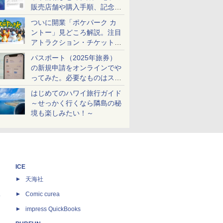
販売店舗や購入手順、記念チ
ケットも解説
ついに開業「ポケパーク カ
ントー」見どころ解説。注目
アトラクション・チケット手
配・来場前に必要な準備は？
パスポート（2025年旅券）
の新規申請をオンラインでや
ってみた。必要なものはスマ
ホとマイナカードのみ
はじめてのハワイ旅行ガイド
～せっかく行くなら隣島の秘
境も楽しみたい！～
ICE
天海社
ス
Comic curea
impress QuickBooks