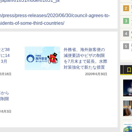
ns/japan/81831/node/81831_ja
n/press/press-releases/2020/06/30/council-agrees-to-
residents-of-some-third-countries/
ど38
外務省、海外旅客便の
に14
減便要請やビザの制限
3月
を7月末まで延長。水際
対策強化で新たな措置
年3月18日
2020年6月30日
本から
国制限
0年8月3日