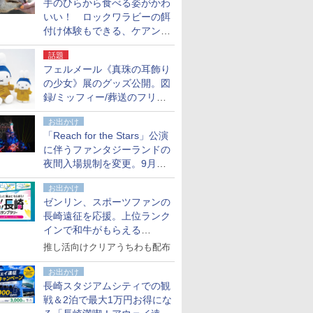
手のひらから食べる姿がかわ
いい！ ロックワラビーの餌
付け体験もできる、ケアンズ
でアサートン高原の日本語ガ
話題
イド付きツアーに参加してみ
フェルメール《真珠の耳飾り
た
の少女》展のグッズ公開。図
録/ミッフィー/葬送のフリー
レンほか、注目ブランドコラ
お出かけ
ボが実現
「Reach for the Stars」公演
に伴うファンタジーランドの
夜間入場規制を変更。9月か
ら18時50分～20時ごろに
お出かけ
ゼンリン、スポーツファンの
長崎遠征を応援。上位ランク
インで和牛がもらえる
「GO！GO！長崎スタンプラ
推し活向けクリアうちわも配布
リー」
お出かけ
長崎スタジアムシティでの観
戦＆2泊で最大1万円お得にな