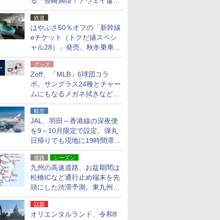
る「長崎満喫！アウェイ遠征
応援キャンペーン」
鉄道
はやぶさ50％オフの「新幹線
eチケット（トクだ値スペシ
ャル28）」発売。秋冬乗車
分、えきねっと限定
グッズ
Zoff、「MLB」6球団コラ
ボ。サングラス24種とチャー
ムにもなるメガネ拭きなど雑
貨24種
航空
JAL、羽田～香港線の深夜便
を9～10月限定で設定。弾丸
日帰りでも現地に19時間滞在
できる
道路
シーズン
九州の高速道路、お盆期間は
松橋ICなど通行止め端末を先
頭にした渋滞予測。東九州道
への迂回は料金調整を実施
話題
オリエンタルランド、令和8