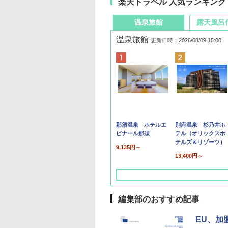
楽天トラベル 人気ランキング
温泉旅館
露天風呂
温泉旅館
更新日時：2026/08/09 15:00
那須温泉 ホテルエ
別府温泉 杉乃井ホ
ピナール那須
テル（オリックスホ
テルズ＆リゾーツ）
9,135円～
13,400円～
編集部のおすすめ記事
EU、加