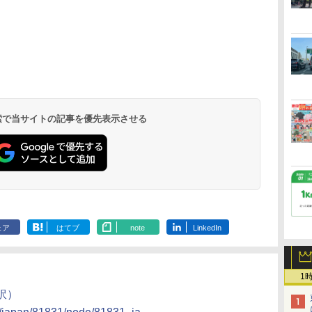
北陸 福井 あわら
品川プリンスホテ
舞浜ビューホテル
箱根湯本温泉 ホテ
ホテルトラスティ東
オリエンタルホテル
下呂温泉 水明館
住友不動産ホテル ヴ
東京ベイ舞浜ホテル
温泉 清風荘（北陸
ル イーストタワー
ｂｙ ＨＵＬＩＣ
ル おかだ
京ベイサイド
東京ベイ
ィラフォンテーヌグラ
ファーストリゾート
8,250円～
最大級の庭園露天風
（旧：東京ベイ舞浜
ンド東京有明
9,958円～
11,200円～
5,450円～
5,200円～
4,290円～
呂の宿 清風荘）
ホテル）
19,541円～
5,758円～
6,070円～
 検索で当サイトの記事を優先表示させる
ェア
はてブ
note
LinkedIn
1
訳）