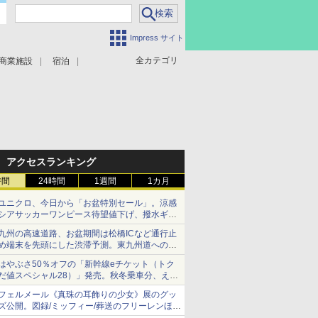
Impress サイト
全カテゴリ
商業施設
宿泊
アクセスランキング
時間
24時間
1週間
1カ月
ユニクロ、今日から「お盆特別セール」。涼感
シアサッカーワンピース待望値下げ、撥水ギア
ショーツは1990円に
九州の高速道路、お盆期間は松橋ICなど通行止
め端末を先頭にした渋滞予測。東九州道への迂
回は料金調整を実施
はやぶさ50％オフの「新幹線eチケット（トク
だ値スペシャル28）」発売。秋冬乗車分、えき
ねっと限定
フェルメール《真珠の耳飾りの少女》展のグッ
ズ公開。図録/ミッフィー/葬送のフリーレンほ
か、注目ブランドコラボが実現