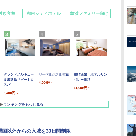
付き客室
都内シティホテル
舞浜ファミリー向け
グランドメルキュー
リーベルホテル大阪
那須温泉 ホテルサン
ル淡路島リゾート＆
バレー那須
4,000円～
スパ
11,000円～
5,400円～
ランキングをもっと見る
盟国以外からの入域を30日間制限