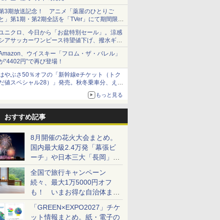
第3期放送記念！ アニメ「薬屋のひとりご
と」第1期・第2期全話を「TVer」にて期間限定
で順次無料配信開始
ユニクロ、今日から「お盆特別セール」。涼感
シアサッカーワンピース待望値下げ、撥水ギア
ショーツは1990円に
Amazon、ウイスキー「フロム・ザ・バレル」
が“4402円”で再び登場！
はやぶさ50％オフの「新幹線eチケット（トク
だ値スペシャル28）」発売。秋冬乗車分、えき
ねっと限定
もっと見る
おすすめ記事
8月開催の花火大会まとめ。
国内最大級2.4万発「幕張ビ
ーチ」や日本三大「長岡」な
ど大型イベント目白押し！
全国で旅行キャンペーン
続々、最大1万5000円オフ
も！ いまお得な自治体まと
め
「GREEN×EXPO2027」チケ
ット情報まとめ。紙・電子の