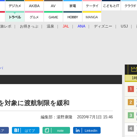
旅レポ
お得きっぷ
温泉
JAL
ANA
ディズニー
USJ
パ
1
国を対象に渡航制限を緩和
編集部：湯野康隆
2020年7月1日 15:46
ェア
はてブ
note
LinkedIn