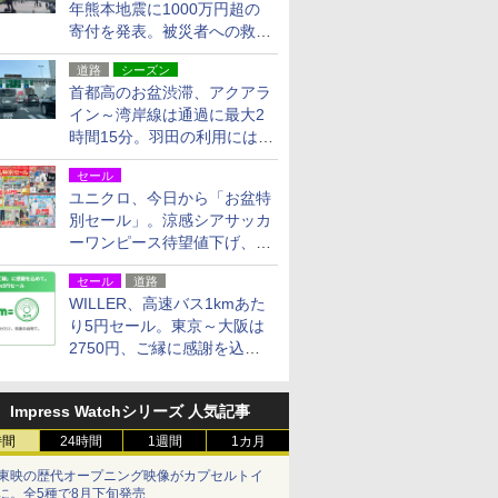
年熊本地震に1000万円超の
寄付を発表。被災者への救援
活動・復旧支援
道路
シーズン
首都高のお盆渋滞、アクアラ
イン～湾岸線は通過に最大2
時間15分。羽田の利用には
「空港西出口」の利用検討を
セール
ユニクロ、今日から「お盆特
別セール」。涼感シアサッカ
ーワンピース待望値下げ、撥
水ギアショーツは1990円に
セール
道路
WILLER、高速バス1kmあた
り5円セール。東京～大阪は
2750円、ご縁に感謝を込め
た20周年記念キャンペーン
Impress Watchシリーズ 人気記事
時間
24時間
1週間
1カ月
東映の歴代オープニング映像がカプセルトイ
に。全5種で8月下旬発売