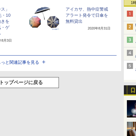
1
ース」
アイカサ、熱中症警戒
・10
アラート発令で日傘を
動きを
無料貸出
風・ゲ
2020年8月31日
る
0年8月3日
もっと関連記事を見る
トップページに戻る