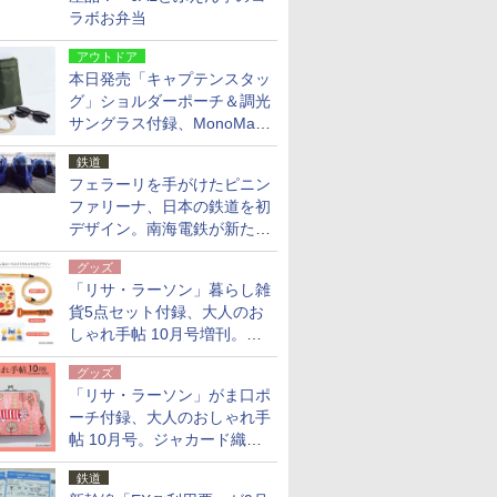
ラボお弁当
アウトドア
本日発売「キャプテンスタッ
グ」ショルダーポーチ＆調光
サングラス付録、MonoMax
9月号増刊
鉄道
フェラーリを手がけたピニン
ファリーナ、日本の鉄道を初
デザイン。南海電鉄が新たな
「空港特急」をなにわ筋線へ
グッズ
導入
「リサ・ラーソン」暮らし雑
貨5点セット付録、大人のお
しゃれ手帖 10月号増刊。
USBケーブルや缶ケースなど
グッズ
「リサ・ラーソン」がま口ポ
ーチ付録、大人のおしゃれ手
帖 10月号。ジャカード織の
北欧猫デザイン
鉄道