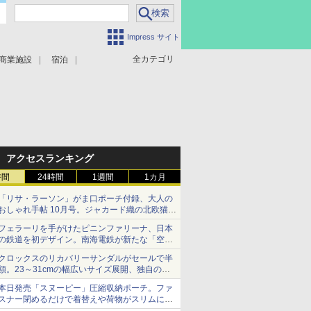
Impress サイト
全カテゴリ
商業施設
宿泊
アクセスランキング
時間
24時間
1週間
1カ月
「リサ・ラーソン」がま口ポーチ付録、大人の
おしゃれ手帖 10月号。ジャカード織の北欧猫デ
ザイン
フェラーリを手がけたピニンファリーナ、日本
の鉄道を初デザイン。南海電鉄が新たな「空港
特急」をなにわ筋線へ導入
クロックスのリカバリーサンダルがセールで半
額。23～31cmの幅広いサイズ展開、独自のク
ッション素材を採用
本日発売「スヌーピー」圧縮収納ポーチ。ファ
スナー閉めるだけで着替えや荷物がスリムにま
とまる