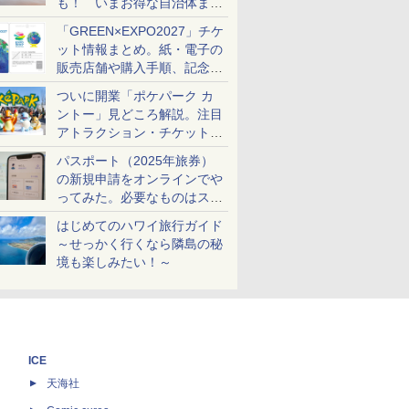
も！ いまお得な自治体まと
め
「GREEN×EXPO2027」チケ
ット情報まとめ。紙・電子の
販売店舗や購入手順、記念チ
ケットも解説
ついに開業「ポケパーク カ
ントー」見どころ解説。注目
アトラクション・チケット手
配・来場前に必要な準備は？
パスポート（2025年旅券）
の新規申請をオンラインでや
ってみた。必要なものはスマ
ホとマイナカードのみ
はじめてのハワイ旅行ガイド
～せっかく行くなら隣島の秘
境も楽しみたい！～
ICE
天海社