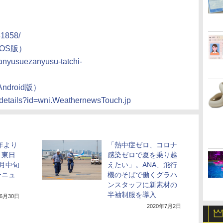
31858/
OS版）
zanyusuezanyusu-tatchi-
droid版）
s/details?id=wni.WeathernewsTouch.jp
年より
「熱中症ゼロ、コロナ
・東日
感染ゼロで夏を乗り越
月中旬
えたい」。ANA、飛行
ーニュ
機のそばで働くグラハ
ンスタッフに新素材の
半袖制服を導入
年6月30日
2020年7月2日