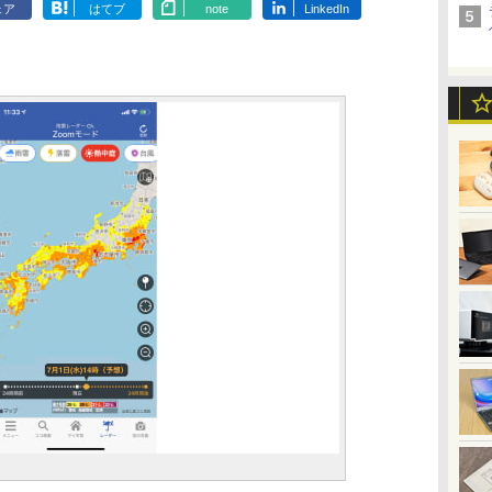
ェア
はてブ
note
LinkedIn