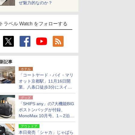
ぜ魅力的なのか？
トラベル Watch をフォローする
新記事
ホテル
「コートヤード・バイ・マリ
オット京都駅」11月16日開
業。八条口徒歩3分にスイー
ト含む全270室、ダイニング
グッズ
も併設
「SHIPS any」の7大機能BIG
ボストンバッグが付録、
MonoMax 10月号。1～2泊の
荷物、キャリーオンも可能
アウトドア
本日発売「シャカ」じゃばら