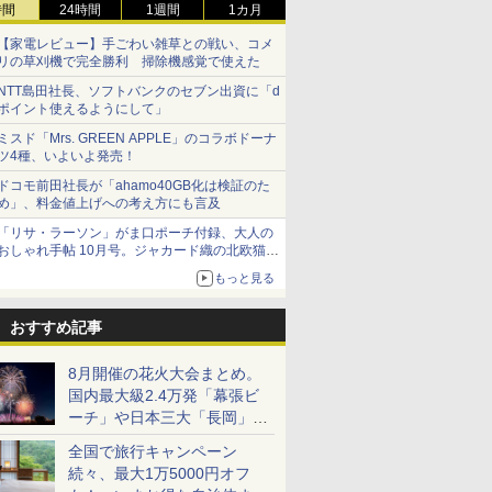
時間
24時間
1週間
1カ月
【家電レビュー】手ごわい雑草との戦い、コメ
リの草刈機で完全勝利 掃除機感覚で使えた
NTT島田社長、ソフトバンクのセブン出資に「d
ポイント使えるようにして」
ミスド「Mrs. GREEN APPLE」のコラボドーナ
ツ4種、いよいよ発売！
ドコモ前田社長が「ahamo40GB化は検証のた
め」、料金値上げへの考え方にも言及
「リサ・ラーソン」がま口ポーチ付録、大人の
おしゃれ手帖 10月号。ジャカード織の北欧猫デ
ザイン
もっと見る
おすすめ記事
8月開催の花火大会まとめ。
国内最大級2.4万発「幕張ビ
ーチ」や日本三大「長岡」な
ど大型イベント目白押し！
全国で旅行キャンペーン
続々、最大1万5000円オフ