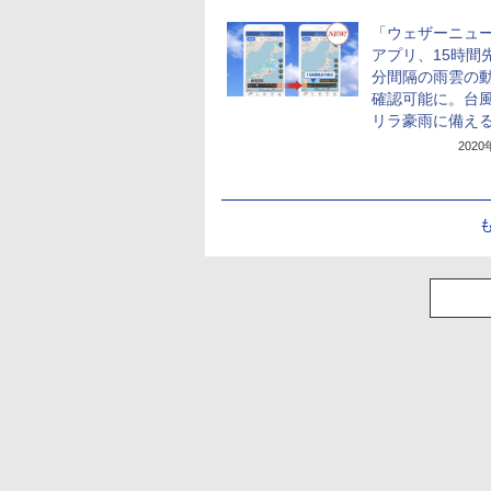
「ウェザーニュ
アプリ、15時間先
分間隔の雨雲の
確認可能に。台
リラ豪雨に備え
202