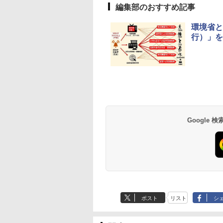
編集部のおすすめ記事
環境省と
行）」を
草津温泉 ホテル櫻
品川プリンスホテル
グランドニッコー東
海のサウナ＆スパ
東京ドームホテル
シェラトン・グラン
井
京ベイ 舞浜
オールインクルーシ
デ・トーキョーベ
7,037円～
7,980円～
ブ 島原温泉ホテル
イ・ホテル
14,300円～
6,800円～
南風楼
10,450円～
7,950円～
Google
ポスト
リスト
シ