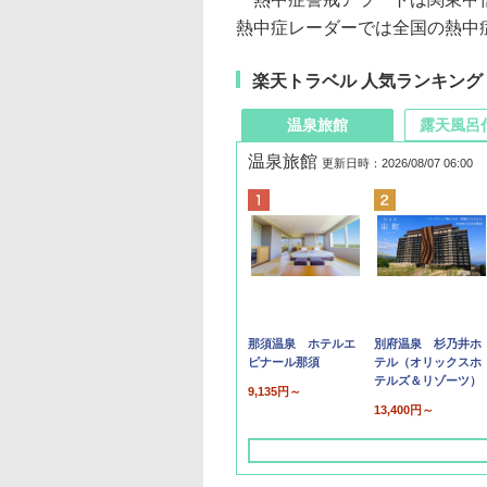
熱中症レーダーでは全国の熱中症
楽天トラベル 人気ランキング
温泉旅館
露天風呂
温泉旅館
更新日時：2026/08/07 06:00
那須温泉 ホテルエ
別府温泉 杉乃井ホ
ピナール那須
テル（オリックスホ
テルズ＆リゾーツ）
9,135円～
13,400円～