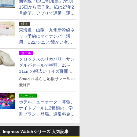
新幹線「EXご利用票」が9月
15日から電子化、紙は27年2
月終了。アプリで遅延・運休
も確認可能に
鉄道
東海道・山陽・九州新幹線ネ
ット予約にマイナンバー活
用、U22/シニア/障がい者割
を9月15日から発売
セール
クロックスのリカバリーサン
ダルがセールで半額。23～
31cmの幅広いサイズ展開、
独自のクッション素材を採用
Amazon 暮らし応援サマーSale
最終日
シーズン
ホテルニューオータニ幕張、
ナイトプールに2種類の「学
割プラン」登場。通常料金の
およそ半額でお得に夜活
Impress Watchシリーズ 人気記事