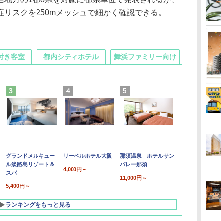
リスクを250mメッシュで細かく確認できる。
付き客室
都内シティホテル
舞浜ファミリー向け
グランドメルキュー
リーベルホテル大阪
那須温泉 ホテルサン
ル淡路島リゾート＆
バレー那須
4,000円～
スパ
11,000円～
5,400円～
ランキングをもっと見る