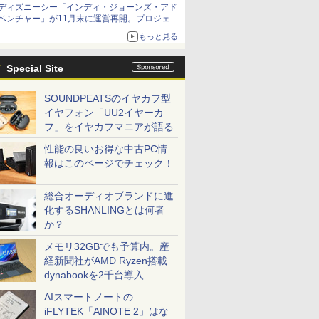
ディズニーシー「インディ・ジョーンズ・アド
ベンチャー」が11月末に運営再開。プロジェク
ションマッピングを追加、DPAは1500円
もっと見る
Special Site
SOUNDPEATSのイヤカフ型
イヤフォン「UU2イヤーカ
フ」をイヤカフマニアが語る
性能の良いお得な中古PC情
報はこのページでチェック！
総合オーディオブランドに進
化するSHANLINGとは何者
か？
メモリ32GBでも予算内。産
経新聞社がAMD Ryzen搭載
dynabookを2千台導入
AIスマートノートの
iFLYTEK「AINOTE 2」はな