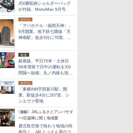
式4層収納ショルダーバッグ
が付録、MonoMax 9月号
ホテル
「アパホテル〈福岡天神〉」
9月開業。地下鉄七隈線「天
神南駅」徒歩3分に70室、エ
リア初の直営店
鉄道
銀座線、平日70本・土休日
58本増発で日中の運転を3分
間隔へ短縮。丸ノ内線も池袋
～中野坂上を4分間隔に
ホテル
「東横INN宇部新川駅」開
業。駅徒歩4分に207室、シ
ンエヴァ聖地
JALふるさとアンバサダ
連載
ー/応援隊に聞く地域愛
鹿児島空港で味わう地域の特
産品！ JALとぶえん亭のコ