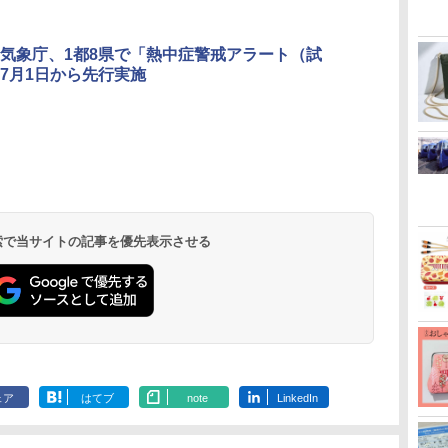
気象庁、1都8県で「熱中症警戒アラート（試
7月1日から先行実施
北陸 福井 あわら
品川プリンスホテ
舞浜ビューホテル
箱根湯本温泉 ホテ
ホテルトラスティ東
オリエンタルホテル
下呂温泉 水明館
住友不動産ホテル ヴ
東京ベイ舞浜ホテル
温泉 清風荘（北陸
ル イーストタワー
ｂｙ ＨＵＬＩＣ
ル おかだ
京ベイサイド
東京ベイ
ィラフォンテーヌグラ
ファーストリゾート
8,250円～
最大級の庭園露天風
（旧：東京ベイ舞浜
ンド東京有明
9,958円～
11,200円～
5,450円～
5,200円～
4,290円～
呂の宿 清風荘）
ホテル）
19,541円～
5,758円～
6,070円～
 検索で当サイトの記事を優先表示させる
ェア
はてブ
note
LinkedIn