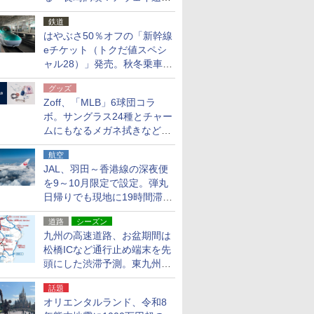
応援キャンペーン」
鉄道
はやぶさ50％オフの「新幹線
eチケット（トクだ値スペシ
ャル28）」発売。秋冬乗車
分、えきねっと限定
グッズ
Zoff、「MLB」6球団コラ
ボ。サングラス24種とチャー
ムにもなるメガネ拭きなど雑
貨24種
航空
JAL、羽田～香港線の深夜便
を9～10月限定で設定。弾丸
日帰りでも現地に19時間滞在
できる
道路
シーズン
九州の高速道路、お盆期間は
松橋ICなど通行止め端末を先
頭にした渋滞予測。東九州道
への迂回は料金調整を実施
話題
オリエンタルランド、令和8