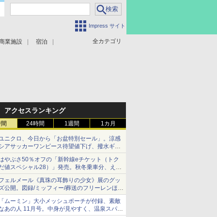
Impress サイト
全カテゴリ
商業施設
宿泊
アクセスランキング
時間
24時間
1週間
1カ月
ユニクロ、今日から「お盆特別セール」。涼感
シアサッカーワンピース待望値下げ、撥水ギア
ショーツは1990円に
はやぶさ50％オフの「新幹線eチケット（トク
だ値スペシャル28）」発売。秋冬乗車分、えき
ねっと限定
フェルメール《真珠の耳飾りの少女》展のグッ
ズ公開。図録/ミッフィー/葬送のフリーレンほ
か、注目ブランドコラボが実現
「ムーミン」大小メッシュポーチが付録、素敵
なあの人 11月号。中身が見やすく、温泉スパに
も使える