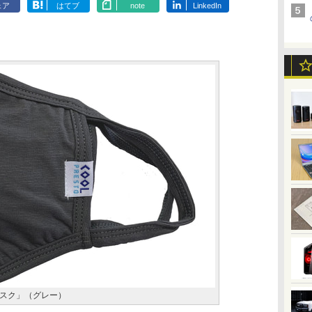
ェア
はてブ
note
LinkedIn
スク」（グレー）