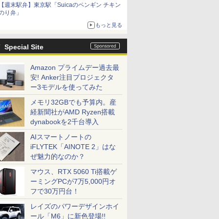
【週末駅弁】東京駅「Suicaのペンギン チキン
のり弁」
もっと見る
Special Site
Amazon プライムデー過去最
安! Anker注目プロジェクタ
ー3モデルを使ってみた
メモリ32GBでも予算内。産
経新聞社がAMD Ryzen搭載
dynabookを2千台導入
AIスマートノートの
iFLYTEK「AINOTE 2」はな
ぜ魅力的なのか？
マウス、RTX 5060 Ti搭載ゲ
ーミングPCが7万5,000円オ
フで30万円台！
レイズのパワーデザインホイ
ール「M6」に新色登場!!