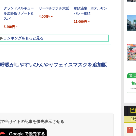
グランドメルキュー
リーベルホテル大阪
那須温泉 ホテルサン
ル淡路島リゾート＆
バレー那須
4,000円～
スパ
11,000円～
5,400円～
ランキングをもっと見る
呼吸がしやすいひんやりフェイスマスクを追加販
北陸 福井 あわら
品川プリンスホテ
舞浜ビューホテル
箱根湯本温泉 ホテ
ホテルトラスティ東
オリエンタルホテル
下呂温泉 水明館
住友不動産ホテル ヴ
東京ベイ舞浜ホテル
温泉 清風荘（北陸
ル イーストタワー
ｂｙ ＨＵＬＩＣ
ル おかだ
京ベイサイド
東京ベイ
ィラフォンテーヌグラ
ファーストリゾート
8,250円～
最大級の庭園露天風
（旧：東京ベイ舞浜
ンド東京有明
9,958円～
11,200円～
5,450円～
5,200円～
4,290円～
呂の宿 清風荘）
ホテル）
1
19,541円～
5,758円～
6,070円～
 検索で当サイトの記事を優先表示させる