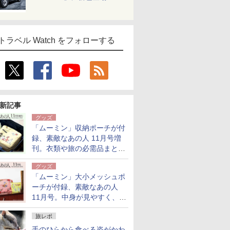
トラベル Watch をフォローする
新記事
グッズ
「ムーミン」収納ポーチが付
録、素敵なあの人 11月号増
刊。衣類や旅の必需品まとま
る大小2個セット
グッズ
「ムーミン」大小メッシュポ
ーチが付録、素敵なあの人
11月号。中身が見やすく、温
泉スパにも使える
旅レポ
手のひらから食べる姿がかわ