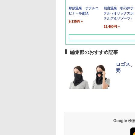
那須温泉 ホテルエ
別府温泉 杉乃井ホ
ピナール那須
テル（オリックスホ
テルズ＆リゾーツ）
9,135円～
13,400円～
編集部のおすすめ記事
ロゴス、
売
草津温泉 ホテル櫻
品川プリンスホテル
グランドニッコー東
海のサウナ＆スパ
東京ドームホテル
シェラトン・グラン
井
京ベイ 舞浜
オールインクルーシ
デ・トーキョーベ
7,037円～
7,980円～
ブ 島原温泉ホテル
イ・ホテル
14,300円～
6,800円～
南風楼
10,450円～
7,950円～
Google