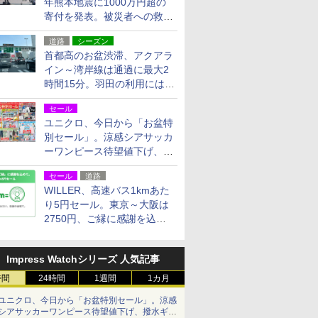
年熊本地震に1000万円超の
寄付を発表。被災者への救援
活動・復旧支援
道路
シーズン
首都高のお盆渋滞、アクアラ
イン～湾岸線は通過に最大2
時間15分。羽田の利用には
「空港西出口」の利用検討を
セール
ユニクロ、今日から「お盆特
別セール」。涼感シアサッカ
ーワンピース待望値下げ、撥
水ギアショーツは1990円に
セール
道路
WILLER、高速バス1kmあた
り5円セール。東京～大阪は
2750円、ご縁に感謝を込め
た20周年記念キャンペーン
Impress Watchシリーズ 人気記事
時間
24時間
1週間
1カ月
ユニクロ、今日から「お盆特別セール」。涼感
シアサッカーワンピース待望値下げ、撥水ギア