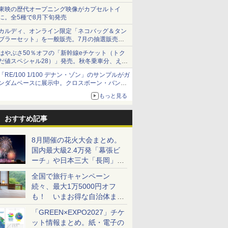
ショーツは1990円に
東映の歴代オープニング映像がカプセルトイ
に。全5種で8月下旬発売
カルディ、オンライン限定「ネコバッグ＆タン
ブラーセット」を一般販売。7月の抽選販売の
当選無効分
はやぶさ50％オフの「新幹線eチケット（トク
だ値スペシャル28）」発売。秋冬乗車分、えき
ねっと限定
「RE/100 1/100 デナン・ゾン」のサンプルがガ
ンダムベースに展示中。クロスボーン・バンガ
ードの制式量産機が間もなく発送【ガンダムベ
もっと見る
ース撮り下ろし】
おすすめ記事
8月開催の花火大会まとめ。
国内最大級2.4万発「幕張ビ
ーチ」や日本三大「長岡」な
ど大型イベント目白押し！
全国で旅行キャンペーン
続々、最大1万5000円オフ
も！ いまお得な自治体まと
め
「GREEN×EXPO2027」チケ
ット情報まとめ。紙・電子の