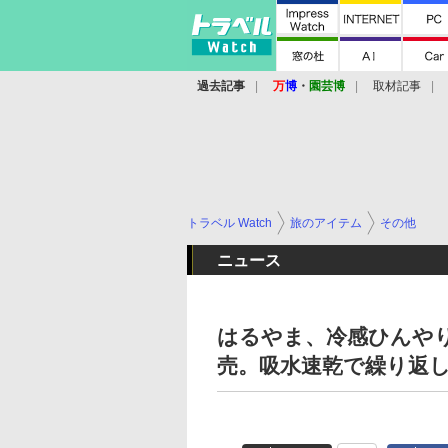
過去記事
万
博
・
園芸博
取材記事
トラベル Watch
旅のアイテム
その他
ニュース
はるやま、冷感ひんや
売。吸水速乾で繰り返