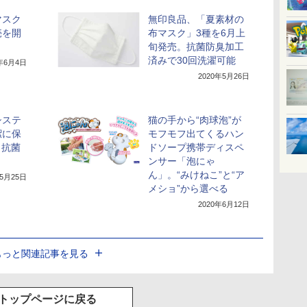
マスク
無印良品、「夏素材の
売を開
布マスク」3種を6月上
旬発売。抗菌防臭加工
済みで30回洗濯可能
0年6月4日
2020年5月26日
システ
猫の手から“肉球泡”が
潔に保
モフモフ出てくるハン
 抗菌
ドソープ携帯ディスペ
ンサー「泡にゃ
ん」。“みけねこ”と“ア
年5月25日
メショ”から選べる
2020年6月12日
もっと関連記事を見る
トップページに戻る