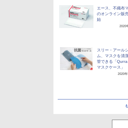
エース、不織布
のオンライン販
始
202
スリー・アール
ム、マスクを清
管できる「Qurra
マスクケース」
2020