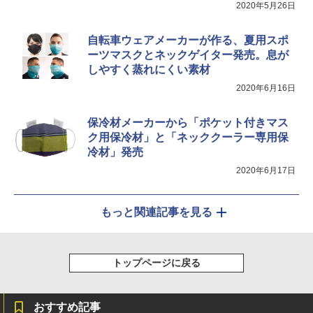
ッズ 6種類のライトモード 防災 吊り下げ 折
2020年5月26日
り畳み式 キャンプソーラーライト防災 停電
￥20,718
節電対策 超高輝度 日本語取扱説明書付き
自転車ウェアメーカーが作る、夏用スポ
￥2,849
ーツマスクとネックゲイター発売。息が
しやすく蒸れにくい素材
2020年6月16日
保冷材メーカーから「ポケット付きマス
ク用保冷材」と「ネッククーラー専用保
冷材」発売
2020年6月17日
もっと関連記事を見る
トップページに戻る
おすすめ記事