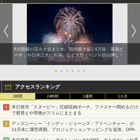
8月開催の花火大会まとめ。国内最大級2.4万発「幕張ビ
ーチ」や日本三大「長岡」など大型イベント目白押し！
●
●
●
●
●
●
アクセスランキング
1時間
24時間
1週間
1カ月
本日発売「スヌーピー」圧縮収納ポーチ。ファスナー閉めるだけ
で着替えや荷物がスリムにまとまる
ディズニーシー「インディ・ジョーンズ・アドベンチャー」が
11月末に運営再開。プロジェクションマッピングを追加、DPA
は1500円
本日発売「ムーミン」ボストンバッグが付録、大人のおしゃれ手