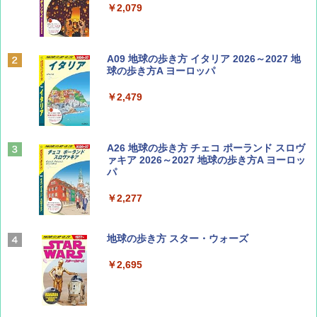
￥713
￥2,079
Coyote No.89 特集 星野道夫 夢見る旅
A09 地球の歩き方 イタリア 2026～2027 地
球の歩き方A ヨーロッパ
￥1,540
￥2,479
山と溪谷 2026年8月号「南アルプス大全」
A26 地球の歩き方 チェコ ポーランド スロヴ
ァキア 2026～2027 地球の歩き方A ヨーロッ
パ
￥1,540
￥2,277
AIRLINE（エアライン）2026年9月号【特
地球の歩き方 スター・ウォーズ
集】ボーイング110周年を祝して！
￥2,695
￥1,760