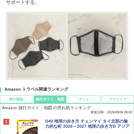
サポートする。
Amazon トラベル関連ランキング
旅行雑誌
旅行ガイド・地図
テント
アウトドア
Amazon 旅行ガイド・地図 の売れ筋ランキング
更新日時：2026/08/06 06:02
ディズニーファン ２０２６年 ９月号 [雑
D40 地球の歩き方 チェンマイ タイ北部の魅
誌] (ＤＩＳＮＥＹ ＦＡＮ)
力的な町 2026～2027 地球の歩き方D アジア