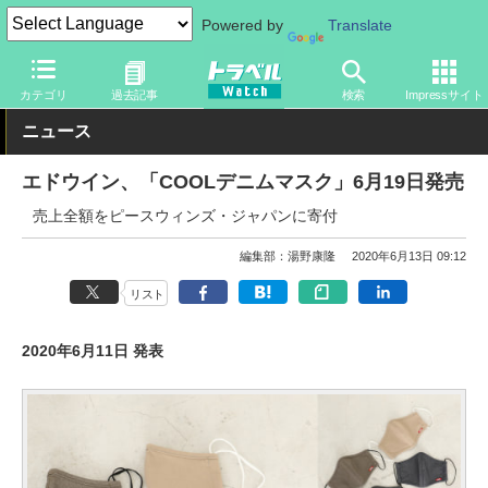
Powered by
Translate
トラベル Watch
旅のアイテム
その他
カテゴリ
過去記事
検索
Impressサイト
ニュース
エドウイン、「COOLデニムマスク」6月19日発売
売上全額をピースウィンズ・ジャパンに寄付
編集部：湯野康隆
2020年6月13日 09:12
リスト
2020年6月11日 発表