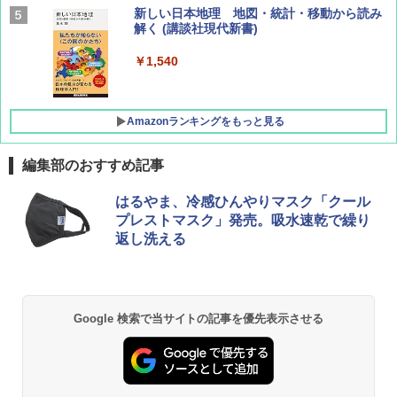
BE-PAL(ビ-パル) 2026年 9 月号【特別付録:
新しい日本地理 地図・統計・移動から読み
SOTO ミニマル"旅"財布 ランダム2種】
解く (講談社現代新書)
￥1,500
￥1,540
Amazonランキングをもっと見る
編集部のおすすめ記事
[キャンパーズコレクション 山善] ポップアッ
GRANDOOR ステンレス保冷剤 2個セット 2
はるやま、冷感ひんやりマスク「クール
プテント 傘みたいに広げて畳める パッとサ
026リニューアル 急速冷凍 空間倍増 衛生的
プレストマスク」発売。吸水速乾で繰り
ッとサンシェード キューブ フルクローズ メ
コンパクト 保冷力長持ち
返し洗える
ッシュ 簡単設置 ワンタッチテント キャンプ
&ハイキング カーキ PATC-150(KH)
￥2,980
￥6,832
ポインターライト 強力 小型 緑色/赤色/青紫色
Google 検索で当サイトの記事を優先表示させる
USB充電式 高精度 超長距離照射 長時間使用
PYKES PEAK (パイクスピーク) 着替えテン
可能 安全ロック付き 高安全性 金属製耐久 コ
ト プライバシー テント 【中が透けない】 1
ンパクト多機能設計 持ち運び便利 アウトド
人用 折りたたみ 防災グッズ 災害用トイレ ビ
ア/オフィス/教育現場/展示会用 緑
ーチ ピクニック ポップアップテント 携帯 簡