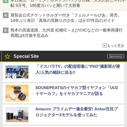
帖 9月号。180度ガバッと開いて大容量
展覧会公式チケットホルダー付き「フェルメールぴあ」発売。
14年ぶり来日「真珠の耳飾りの少女」ほか37作品のガイド
熊本の高速道路、九州道 松橋IC～えびのICなどの一般車両通行
再開は8月後半見込み
もっと見る
Special Site
「ドスパラTV」の配信現場に“PAD”撮影班が潜
入!人気の秘訣に迫る!!
SOUNDPEATSのイヤカフ型イヤフォン「UU2
イヤーカフ」をイヤカフマニアが語る
Amazon プライムデー過去最安! Anker注目プ
ロジェクター3モデルを使ってみた