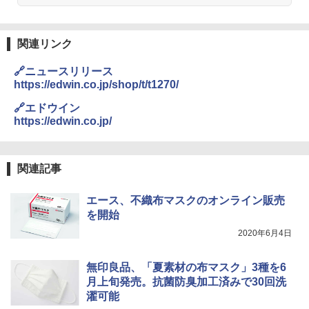
易 トイレテント (オリーブ)
￥1,180
￥-
DEWEL パラソル 大型 ビーチ アウトドアパ
関連リンク
ラソル ガーデン サイトシート付 折りたたみ
ENDLESS BASE 《めざましテレビで紹介》
防水 UVカット 4段階高さ調整 軽量 収納袋付
🔗ニュースリリース
テント ワンタッチ RENEW 幅200 2-3人用 43
き
https://edwin.co.jp/shop/t/t1270/
500002(89232)
￥6,459
🔗エドウイン
￥5,499
https://edwin.co.jp/
熊撃退スプレー 熊よけスプレー 熊スプレー
[キャンパーズコレクション 山善] 傘みたいに
【日本企業販売】超強力クマ対策スプレー 30
広げるだけ パッとサッとテント ブラックコ
0ml（連続噴射30秒）110ml（連続噴射15
関連記事
ーティング フルクローズ メッシュ 3-4人用
秒）射程5～10m 安全ロック搭載 携帯収納袋
簡単設置 ポップアップテント エクルベージ
付き ヒグマ・イノシシ対策 自治体・教育機
エース、不織布マスクのオンライン販売
ュ(BC仕様) PATC-150B(EB)
関の購入実績 登山・キャンプ・アウトドア・
防災用品 長期保存可能 緊急時用 日本国内発
を開始
送
￥8,991
2020年6月4日
￥3,680
Coleman(コールマン) ツーリングドーム/LD
無印良品、「夏素材の布マスク」3種を6
X 2人用 3人用 キャンプ アウトドア フェス
月上旬発売。抗菌防臭加工済みで30回洗
収納 コンパクト 簡単設営 カンガルーテント
ソーラー LED ランタン Type-C 充電式 ソー
濯可能
ソロキャンプ ソロテント
ラーランタン IP65防水 キャンプ用品 防災グ