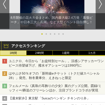
8月開催の花火大会まとめ。国内最大級2.4万発「幕張ビ
ーチ」や日本三大「長岡」など大型イベント目白押し！
●
●
●
●
●
●
アクセスランキング
1時間
24時間
1週間
1カ月
ユニクロ、今日から「お盆特別セール」。涼感シアサッカーワン
ピース待望値下げ、撥水ギアショーツは1990円に
はやぶさ50％オフの「新幹線eチケット（トクだ値スペシャル
28）」発売。秋冬乗車分、えきねっと限定
フェルメール《真珠の耳飾りの少女》展のグッズ公開。図録/ミ
ッフィー/葬送のフリーレンほか、注目ブランドコラボが実現
【週末駅弁】東京駅「Suicaのペンギン チキンのり弁」