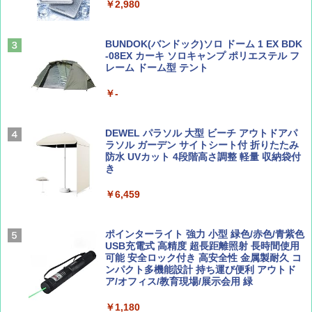
￥2,980
￥1,540
￥2,479
ENDLESS BASE 《めざましテレビで紹介》
テント ワンタッチ RENEW 幅200 2-3人用 43
BUNDOK(バンドック)ソロ ドーム 1 EX BDK
500002(88859)
-08EX カーキ ソロキャンプ ポリエステル フ
レーム ドーム型 テント
Coyote No.89 特集 星野道夫 夢見る旅
A26 地球の歩き方 チェコ ポーランド スロヴ
ァキア 2026～2027 地球の歩き方A ヨーロッ
￥5,999
パ
￥-
￥1,540
￥2,277
[キャンパーズコレクション 山善] 傘みたいに
広げるだけ パッとサッとテント ブラックコ
DEWEL パラソル 大型 ビーチ アウトドアパ
ーティング フルクローズ メッシュ 3-4人用
ラソル ガーデン サイトシート付 折りたたみ
簡単設置 ポップアップテント エクルベージ
防水 UVカット 4段階高さ調整 軽量 収納袋付
AIRLINE（エアライン）2026年9月号【特
新しい日本地理 地図・統計・移動から読み
ュ(BC仕様) PATC-150B(EB)
き
集】ボーイング110周年を祝して！
解く (講談社現代新書)
￥9,990
￥6,459
￥1,760
￥1,540
[キャンパーズコレクション 山善] 傘みたいに
ポインターライト 強力 小型 緑色/赤色/青紫色
広げるだけ パッとサッとテント キューブワ
USB充電式 高精度 超長距離照射 長時間使用
イド ブラックコーティング フルクローズ メ
可能 安全ロック付き 高安全性 金属製耐久 コ
ッシュ 4人用 簡単設置 ポップアップテント P
ンパクト多機能設計 持ち運び便利 アウトド
ATCW-150B エクルベージュ
ア/オフィス/教育現場/展示会用 緑
￥-
￥1,180