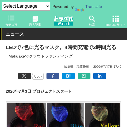
Powered by
Translate
トラベル Watch
旅のアイテム
その他
カテゴリ
過去記事
検索
Impressサイト
ニュース
LEDで7色に光るマスク。4時間充電で3時間光る
Makuakeでクラウドファンディング
編集部：稲葉隆司
2020年7月7日 17:49
リスト
2020年7月3日 プロジェクトスタート