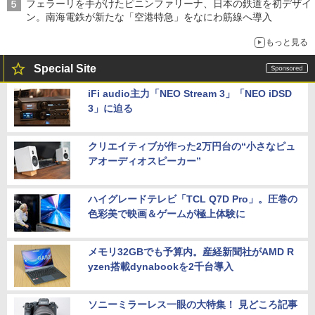
フェラーリを手がけたピニンファリーナ、日本の鉄道を初デザイ
ン。南海電鉄が新たな「空港特急」をなにわ筋線へ導入
もっと見る
Special Site
iFi audio主力「NEO Stream 3」「NEO iDSD
3」に迫る
クリエイティブが作った2万円台の“小さなピュ
アオーディオスピーカー”
ハイグレードテレビ「TCL Q7D Pro」。圧巻の
色彩美で映画＆ゲームが極上体験に
メモリ32GBでも予算内。産経新聞社がAMD R
yzen搭載dynabookを2千台導入
ソニーミラーレス一眼の大特集！ 見どころ記事