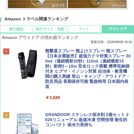
Amazon トラベル関連ランキング
旅行雑誌
旅行ガイド・地図
テント
アウトドア
Amazon アウトドア の売れ筋ランキング
更新日時：2026/08/08 18:02
BE-PAL(ビ-パル) 2026年 9 月号【特別付録:
D40 地球の歩き方 チェンマイ タイ北部の魅
[キャンパーズコレクション 山善] ポップアッ
熊撃退スプレー 熊よけスプレー 熊スプレー
SOTO ミニマル"旅"財布 ランダム2種】
力的な町 2026～2027 地球の歩き方D アジア
プテント 傘みたいに広げて畳める パッとサ
【日本企業販売】超強力クマ対策スプレー 30
ッとサンシェード キューブ フルクローズ メ
0ml（連続噴射30秒）110ml（連続噴射15
ッシュ 簡単設置 ワンタッチテント キャンプ
秒）射程5～10m 安全ロック搭載 携帯収納袋
￥1,500
￥2,079
&ハイキング カーキ PATC-150(KH)
付き ヒグマ・イノシシ対策 自治体・教育機
関の購入実績 登山・キャンプ・アウトドア・
防災用品 長期保存可能 緊急時用 日本国内発
￥6,830
送
ディズニーファン ２０２６年 ９月号 [雑
地球の歩き方 スター・ウォーズ
誌] (ＤＩＳＮＥＹ ＦＡＮ)
￥3,680
PYKES PEAK (パイクスピーク) 着替えテン
￥2,695
ト プライバシー テント 【中が透けない】 1
￥713
人用 折りたたみ 防災グッズ 災害用トイレ ビ
ーチ ピクニック ポップアップテント 携帯 簡
GRANDOOR ステンレス保冷剤 2個セット 2
易 トイレテント (グレー)
026リニューアル 急速冷凍 空間倍増 衛生的
コンパクト 保冷力長持ち
山と溪谷 2026年8月号「南アルプス大全」
A09 地球の歩き方 イタリア 2026～2027 地
￥4,980
球の歩き方A ヨーロッパ