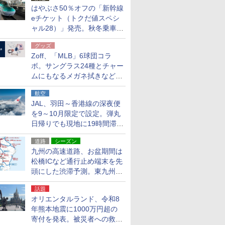
はやぶさ50％オフの「新幹線
eチケット（トクだ値スペシ
ャル28）」発売。秋冬乗車
分、えきねっと限定
グッズ
Zoff、「MLB」6球団コラ
ボ。サングラス24種とチャー
ムにもなるメガネ拭きなど雑
貨24種
航空
JAL、羽田～香港線の深夜便
を9～10月限定で設定。弾丸
日帰りでも現地に19時間滞在
できる
道路
シーズン
九州の高速道路、お盆期間は
松橋ICなど通行止め端末を先
頭にした渋滞予測。東九州道
への迂回は料金調整を実施
話題
オリエンタルランド、令和8
年熊本地震に1000万円超の
寄付を発表。被災者への救援