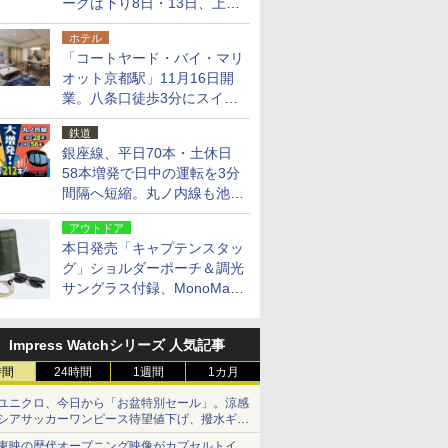
ークは下り8日・13日、上り
14日・15日
ホテル
「コートヤード・バイ・マリ
オット京都駅」11月16日開
業。八条口徒歩3分にスイー
ト含む全270室、ダイニング
鉄道
も併設
銀座線、平日70本・土休日
58本増発で日中の運転を3分
間隔へ短縮。丸ノ内線も池袋
～中野坂上を4分間隔に
アウトドア
本日発売「キャプテンスタッ
グ」ショルダーポーチ＆調光
サングラス付録、MonoMax
9月号増刊
Impress Watchシリーズ 人気記事
時間
24時間
1週間
1カ月
ユニクロ、今日から「お盆特別セール」。涼感
シアサッカーワンピース待望値下げ、撥水ギア
ショーツは1990円に
東映の歴代オープニング映像がカプセルトイ