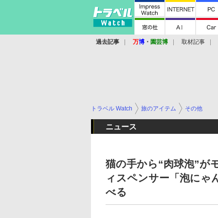
過去記事
万
博
・
園芸博
取材記事
トラベル Watch
旅のアイテム
その他
ニュース
猫の手から“肉球泡”が
ィスペンサー「泡にゃん
べる