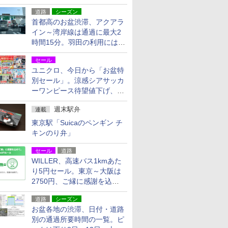
活動・復旧支援
道路
シーズン
首都高のお盆渋滞、アクアラ
イン～湾岸線は通過に最大2
時間15分。羽田の利用には
「空港西出口」の利用検討を
セール
ユニクロ、今日から「お盆特
別セール」。涼感シアサッカ
ーワンピース待望値下げ、撥
水ギアショーツは1990円に
週末駅弁
連載
東京駅「Suicaのペンギン チ
キンのり弁」
セール
道路
WILLER、高速バス1kmあた
り5円セール。東京～大阪は
2750円、ご縁に感謝を込め
た20周年記念キャンペーン
道路
シーズン
お盆各地の渋滞、日付・道路
別の通過所要時間の一覧。ピ