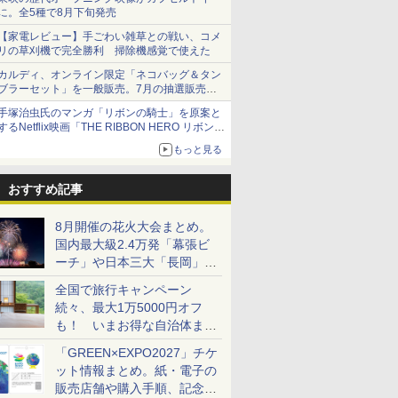
に。全5種で8月下旬発売
【家電レビュー】手ごわい雑草との戦い、コメ
リの草刈機で完全勝利 掃除機感覚で使えた
カルディ、オンライン限定「ネコバッグ＆タン
ブラーセット」を一般販売。7月の抽選販売の
当選無効分
手塚治虫氏のマンガ「リボンの騎士」を原案と
するNetflix映画「THE RIBBON HERO リボンヒ
ーロー」本日配信開始
もっと見る
おすすめ記事
8月開催の花火大会まとめ。
国内最大級2.4万発「幕張ビ
ーチ」や日本三大「長岡」な
ど大型イベント目白押し！
全国で旅行キャンペーン
続々、最大1万5000円オフ
も！ いまお得な自治体まと
め
「GREEN×EXPO2027」チケ
ット情報まとめ。紙・電子の
販売店舗や購入手順、記念チ