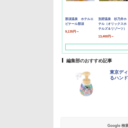
那須温泉 ホテルエ
別府温泉 杉乃井ホ
ピナール那須
テル（オリックスホ
テルズ＆リゾーツ）
9,135円～
13,400円～
編集部のおすすめ記事
東京ディ
るハンド
草津温泉 ホテル櫻
品川プリンスホテル
グランドニッコー東
海のサウナ＆スパ
東京ドームホテル
シェラトン・グラン
井
京ベイ 舞浜
オールインクルーシ
デ・トーキョーベ
7,037円～
7,980円～
ブ 島原温泉ホテル
イ・ホテル
14,300円～
6,800円～
南風楼
10,450円～
7,950円～
Google