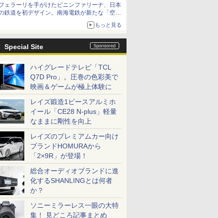
フェラーリを手がけたピニンファリーナ、日本
の鉄道を初デザイン。南海電鉄が新たな「空港
特急」をなにわ筋線へ導入
もっと見る
Special Site
ハイグレードテレビ「TCL
Q7D Pro」。圧巻の色彩美で
映画＆ゲームが極上体験に
レイズ鍛造1ピースアルミホ
イール「CE28 N-plus」軽量
なままに剛性を向上
レイズのプレミアムカー向け
ブランドHOMURAから
「2×9R」が登場！
総合オーディオブランドに進
化するSHANLINGとは何者
か？
ソニーミラーレス一眼の大特
集！ 見どころ記事まとめ