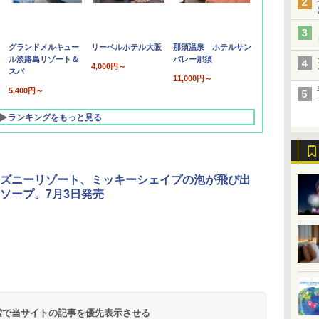
グランドメルキュー
リーベルホテル大阪
那須温泉 ホテルサン
ル淡路島リゾート＆
バレー那須
4,000円～
スパ
11,000円～
5,400円～
ランキングをもっと見る
ズニーリゾート、ミッキーシェイプの泡が飛び出
ソープ。7月3日発売
北陸 福井 あわら
品川プリンスホテ
舞浜ビューホテル
箱根湯本温泉 ホテ
ホテルトラスティ東
オリエンタルホテル
下呂温泉 水明館
住友不動産ホテル ヴ
東京ベイ舞浜ホテル
温泉 清風荘（北陸
ル イーストタワー
ｂｙ ＨＵＬＩＣ
ル おかだ
京ベイサイド
東京ベイ
ィラフォンテーヌグラ
ファーストリゾート
8,250円～
最大級の庭園露天風
（旧：東京ベイ舞浜
ンド東京有明
9,958円～
11,200円～
5,450円～
5,200円～
4,290円～
呂の宿 清風荘）
ホテル）
19,541円～
5,758円～
6,070円～
 検索で当サイトの記事を優先表示させる