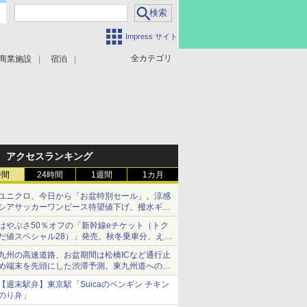
Impress サイト
全カテゴリ
商業施設
宿泊
アクセスランキング
時間
24時間
1週間
1カ月
ユニクロ、今日から「お盆特別セール」。涼感
シアサッカーワンピース待望値下げ、撥水ギア
ショーツは1990円に
はやぶさ50％オフの「新幹線eチケット（トク
だ値スペシャル28）」発売。秋冬乗車分、えき
ねっと限定
九州の高速道路、お盆期間は松橋ICなど通行止
め端末を先頭にした渋滞予測。東九州道への迂
回は料金調整を実施
【週末駅弁】東京駅「Suicaのペンギン チキン
のり弁」