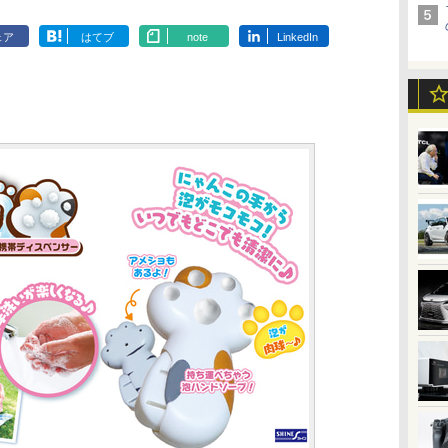
ェア
はてブ
note
LinkedIn