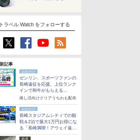
トラベル Watch をフォローする
新記事
お出かけ
ゼンリン、スポーツファンの
長崎遠征を応援。上位ランク
インで和牛がもらえる
「GO！GO！長崎スタンプラ
推し活向けクリアうちわも配布
リー」
お出かけ
長崎スタジアムシティでの観
戦＆2泊で最大1万円お得にな
る「長崎満喫！アウェイ遠征
応援キャンペーン」
鉄道