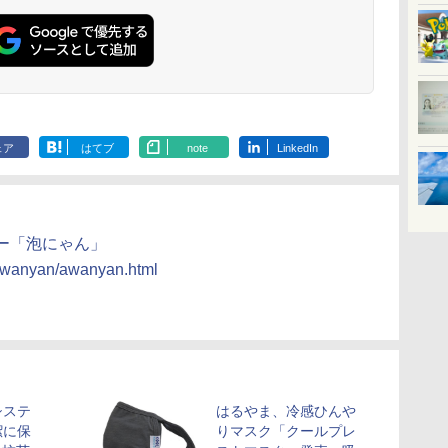
ェア
はてブ
note
LinkedIn
ー「泡にゃん」
/awanyan/awanyan.html
システ
はるやま、冷感ひんや
潔に保
りマスク「クールプレ