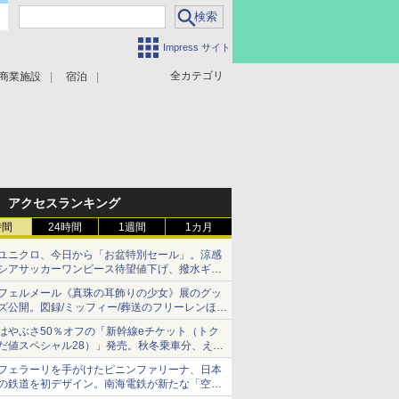
Impress サイト
全カテゴリ
商業施設
宿泊
アクセスランキング
時間
24時間
1週間
1カ月
ユニクロ、今日から「お盆特別セール」。涼感
シアサッカーワンピース待望値下げ、撥水ギア
ショーツは1990円に
フェルメール《真珠の耳飾りの少女》展のグッ
ズ公開。図録/ミッフィー/葬送のフリーレンほ
か、注目ブランドコラボが実現
はやぶさ50％オフの「新幹線eチケット（トク
だ値スペシャル28）」発売。秋冬乗車分、えき
ねっと限定
フェラーリを手がけたピニンファリーナ、日本
の鉄道を初デザイン。南海電鉄が新たな「空港
特急」をなにわ筋線へ導入