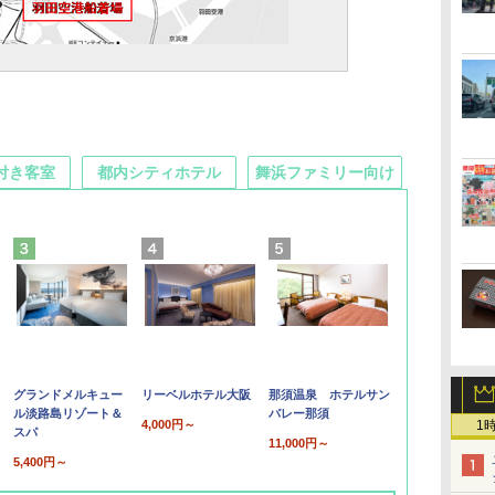
付き客室
都内シティホテル
舞浜ファミリー向け
グランドメルキュー
リーベルホテル大阪
那須温泉 ホテルサン
ル淡路島リゾート＆
バレー那須
4,000円～
1
スパ
11,000円～
5,400円～