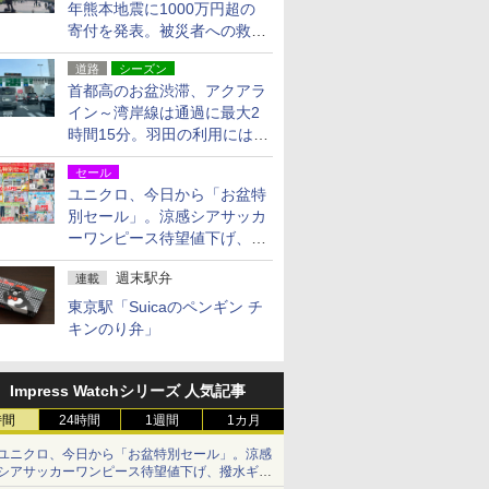
年熊本地震に1000万円超の
寄付を発表。被災者への救援
活動・復旧支援
道路
シーズン
首都高のお盆渋滞、アクアラ
イン～湾岸線は通過に最大2
時間15分。羽田の利用には
「空港西出口」の利用検討を
セール
ユニクロ、今日から「お盆特
別セール」。涼感シアサッカ
ーワンピース待望値下げ、撥
水ギアショーツは1990円に
週末駅弁
連載
東京駅「Suicaのペンギン チ
キンのり弁」
Impress Watchシリーズ 人気記事
時間
24時間
1週間
1カ月
ユニクロ、今日から「お盆特別セール」。涼感
シアサッカーワンピース待望値下げ、撥水ギア