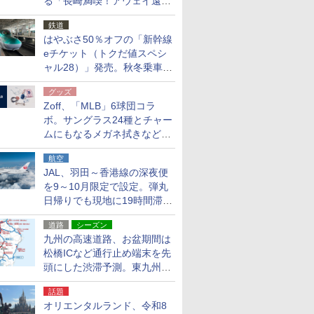
る「長崎満喫！アウェイ遠征
応援キャンペーン」
鉄道
はやぶさ50％オフの「新幹線
eチケット（トクだ値スペシ
ャル28）」発売。秋冬乗車
分、えきねっと限定
グッズ
Zoff、「MLB」6球団コラ
ボ。サングラス24種とチャー
ムにもなるメガネ拭きなど雑
貨24種
航空
JAL、羽田～香港線の深夜便
を9～10月限定で設定。弾丸
日帰りでも現地に19時間滞在
できる
道路
シーズン
九州の高速道路、お盆期間は
松橋ICなど通行止め端末を先
頭にした渋滞予測。東九州道
への迂回は料金調整を実施
話題
オリエンタルランド、令和8