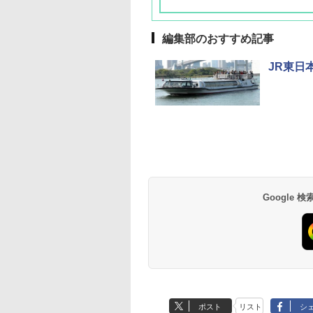
編集部のおすすめ記事
JR東日
草津温泉 ホテル櫻
品川プリンスホテル
グランドニッコー東
海のサウナ＆スパ
東京ドームホテル
シェラトン・グラン
井
京ベイ 舞浜
オールインクルーシ
デ・トーキョーベ
7,037円～
7,980円～
ブ 島原温泉ホテル
イ・ホテル
14,300円～
6,800円～
南風楼
10,450円～
7,950円～
Google
ポスト
リスト
シ