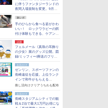
に伴うファンタジーランドの
夜間入場規制を変更。9月か
ら18時50分～20時ごろに
旅レポ
手のひらから食べる姿がかわ
いい！ ロックワラビーの餌
付け体験もできる、ケアンズ
でアサートン高原の日本語ガ
話題
イド付きツアーに参加してみ
フェルメール《真珠の耳飾り
た
の少女》展のグッズ公開。図
録/ミッフィー/葬送のフリー
レンほか、注目ブランドコラ
お出かけ
ボが実現
ゼンリン、スポーツファンの
長崎遠征を応援。上位ランク
インで和牛がもらえる
「GO！GO！長崎スタンプラ
推し活向けクリアうちわも配布
リー」
お出かけ
長崎スタジアムシティでの観
戦＆2泊で最大1万円お得にな