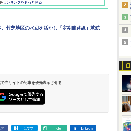
ランキングをもっと見る
本、竹芝地区の水辺を活かし「定期航路線」就航
北陸 福井 あわら
品川プリンスホテ
舞浜ビューホテル
箱根湯本温泉 ホテ
ホテルトラスティ東
オリエンタルホテル
下呂温泉 水明館
住友不動産ホテル ヴ
東京ベイ舞浜ホテル
温泉 清風荘（北陸
ル イーストタワー
ｂｙ ＨＵＬＩＣ
ル おかだ
京ベイサイド
東京ベイ
ィラフォンテーヌグラ
ファーストリゾート
8,250円～
最大級の庭園露天風
（旧：東京ベイ舞浜
ンド東京有明
9,958円～
11,200円～
5,450円～
5,200円～
4,290円～
呂の宿 清風荘）
ホテル）
19,541円～
5,758円～
6,070円～
 検索で当サイトの記事を優先表示させる
ェア
はてブ
note
LinkedIn