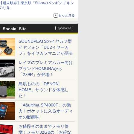
【週末駅弁】東京駅「Suicaのペンギン チキン
のり弁」
もっと見る
Special Site
SOUNDPEATSのイヤカフ型
イヤフォン「UU2イヤーカ
フ」をイヤカフマニアが語る
レイズのプレミアムカー向け
ブランドHOMURAから
「2×9R」が登場！
鳥肌ものの「DENON
HOME」サウンドを体感し
た！
「A&ultima SP4000T」の魅
力！ポケットに入るオーディ
オの醍醐味
お値段そのままでメモリ倍
増！メモリ32GBの「お得な