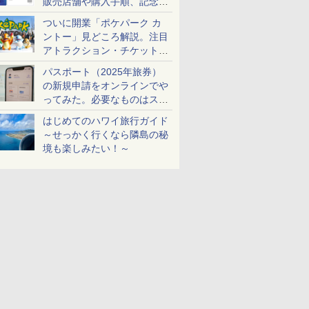
販売店舗や購入手順、記念チ
ケットも解説
ついに開業「ポケパーク カ
ントー」見どころ解説。注目
アトラクション・チケット手
配・来場前に必要な準備は？
パスポート（2025年旅券）
の新規申請をオンラインでや
ってみた。必要なものはスマ
ホとマイナカードのみ
はじめてのハワイ旅行ガイド
～せっかく行くなら隣島の秘
境も楽しみたい！～