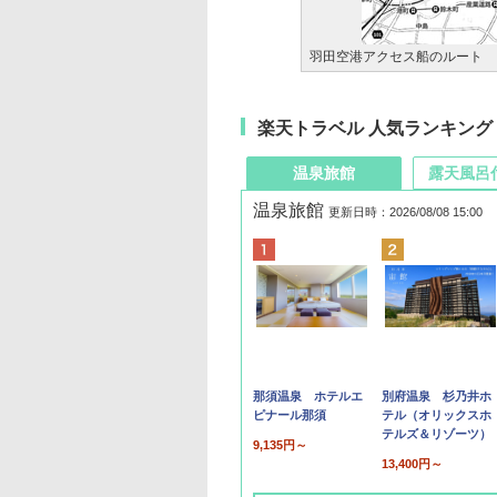
羽田空港アクセス船のルート
楽天トラベル 人気ランキング
温泉旅館
露天風呂
温泉旅館
更新日時：2026/08/08 15:00
那須温泉 ホテルエ
別府温泉 杉乃井ホ
ピナール那須
テル（オリックスホ
テルズ＆リゾーツ）
9,135円～
13,400円～