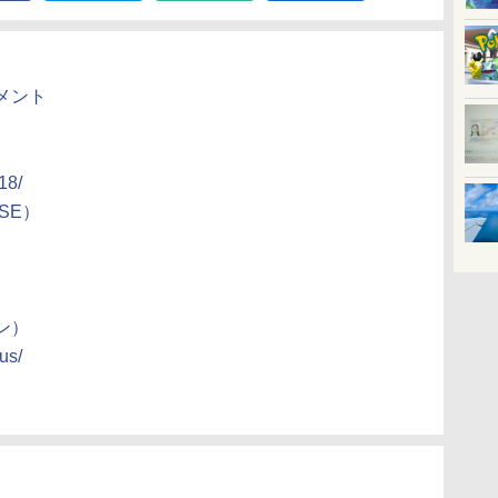
メント
18/
SE）
）
ン）
us/