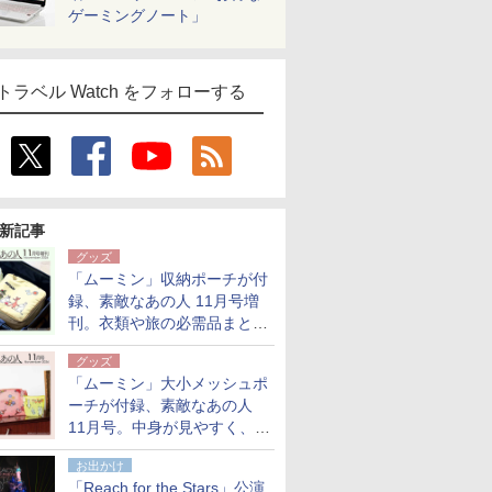
ゲーミングノート」
トラベル Watch をフォローする
新記事
グッズ
「ムーミン」収納ポーチが付
録、素敵なあの人 11月号増
刊。衣類や旅の必需品まとま
る大小2個セット
グッズ
「ムーミン」大小メッシュポ
ーチが付録、素敵なあの人
11月号。中身が見やすく、温
泉スパにも使える
お出かけ
「Reach for the Stars」公演