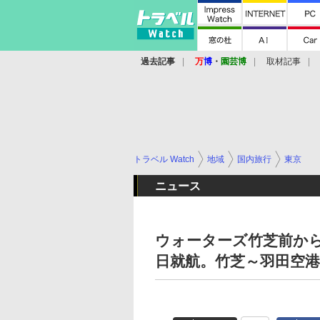
過去記事
万
博
・
園芸博
取材記事
トラベル Watch
地域
国内旅行
東京
ニュース
ウォーターズ竹芝前から
日就航。竹芝～羽田空