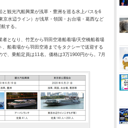
と観光汽船興業が浅草・豊洲を巡る水上バスを6
（東京水辺ライン）が浅草・領国・お台場・葛西など
運航する。
者となり、竹芝から羽田空港船着場/天空橋船着場
ト、船着場から羽田空港までをタクシーで送迎する
で、乗船定員は11名。価格は3万1900円から。7月