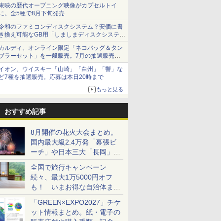
ショーツは1990円に
東映の歴代オープニング映像がカプセルトイ
に。全5種で8月下旬発売
令和のファミコンディスクシステム？安価に書
き換え可能なGB用「しましまディスクシステ
ム」
カルディ、オンライン限定「ネコバッグ＆タン
ブラーセット」を一般販売。7月の抽選販売の
当選無効分
イオン、ウイスキー「山崎」「白州」「響」な
ど7種を抽選販売。応募は本日20時まで
もっと見る
おすすめ記事
8月開催の花火大会まとめ。
国内最大級2.4万発「幕張ビ
ーチ」や日本三大「長岡」な
ど大型イベント目白押し！
全国で旅行キャンペーン
続々、最大1万5000円オフ
も！ いまお得な自治体まと
め
「GREEN×EXPO2027」チケ
ット情報まとめ。紙・電子の