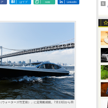
ェア
はてブ
note
LinkedIn
場（ウォーターズ竹芝前）」に定期船就航。7月13日から羽