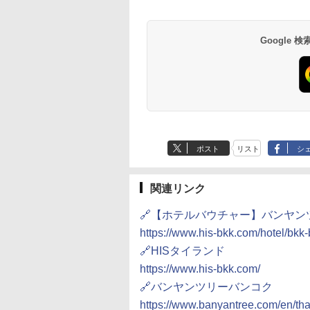
井
京ベイ 舞浜
オールインクルーシ
デ・トーキョーベ
7,037円～
7,980円～
ブ 島原温泉ホテル
イ・ホテル
14,300円～
6,800円～
南風楼
10,450円～
7,950円～
Google
ポスト
リスト
シ
関連リンク
🔗【ホテルバウチャー】バンヤン
https://www.his-bkk.com/hotel/bkk
🔗HISタイランド
https://www.his-bkk.com/
🔗バンヤンツリーバンコク
https://www.banyantree.com/en/th