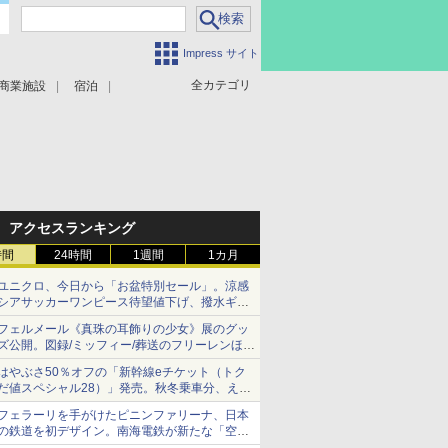
Impress サイト
全カテゴリ
商業施設
宿泊
アクセスランキング
時間
24時間
1週間
1カ月
ユニクロ、今日から「お盆特別セール」。涼感
シアサッカーワンピース待望値下げ、撥水ギア
ショーツは1990円に
フェルメール《真珠の耳飾りの少女》展のグッ
ズ公開。図録/ミッフィー/葬送のフリーレンほ
か、注目ブランドコラボが実現
はやぶさ50％オフの「新幹線eチケット（トク
だ値スペシャル28）」発売。秋冬乗車分、えき
ねっと限定
フェラーリを手がけたピニンファリーナ、日本
の鉄道を初デザイン。南海電鉄が新たな「空港
特急」をなにわ筋線へ導入