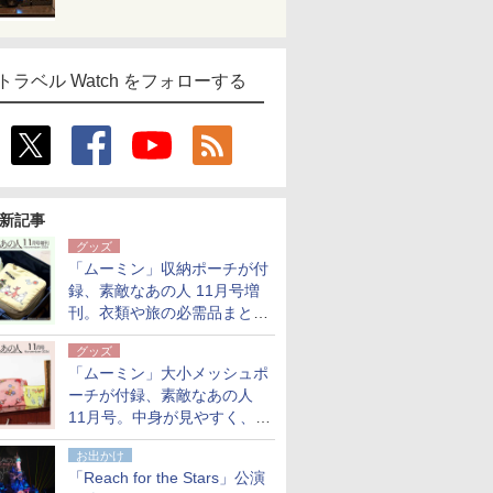
トラベル Watch をフォローする
新記事
グッズ
「ムーミン」収納ポーチが付
録、素敵なあの人 11月号増
刊。衣類や旅の必需品まとま
る大小2個セット
グッズ
「ムーミン」大小メッシュポ
ーチが付録、素敵なあの人
11月号。中身が見やすく、温
泉スパにも使える
お出かけ
「Reach for the Stars」公演