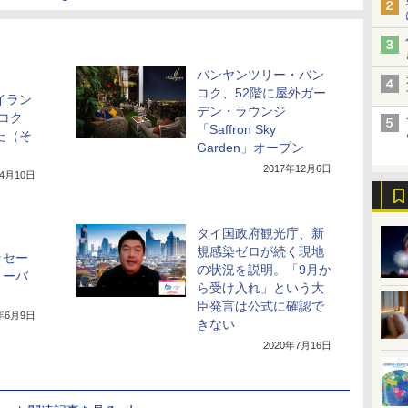
バンヤンツリー・バン
コク、52階に屋外ガー
イラン
デン・ラウンジ
ンコク
「Saffron Sky
た（そ
Garden」オープン
2017年12月6日
年4月10日
タイ国政府観光庁、新
規感染ゼロが続く現地
ッセー
の状況を説明。「9月か
リーバ
ら受け入れ」という大
臣発言は公式に確認で
0年6月9日
きない
2020年7月16日