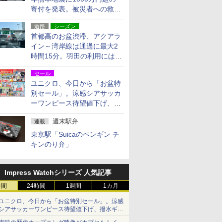
寄付を発表。被災者への救援
活動・復旧支援
道路
シーズン
首都高のお盆渋滞、アクアラ
イン～湾岸線は通過に最大2
時間15分。羽田の利用には
「空港西出口」の利用検討を
セール
ユニクロ、今日から「お盆特
別セール」。涼感シアサッカ
ーワンピース待望値下げ、撥
水ギアショーツは1990円に
週末駅弁
連載
東京駅「Suicaのペンギン チ
キンのり弁」
Impress Watchシリーズ 人気記事
時間
24時間
1週間
1カ月
ユニクロ、今日から「お盆特別セール」。涼感
シアサッカーワンピース待望値下げ、撥水ギア
ショーツは1990円に