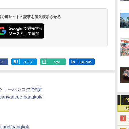
温泉 清風荘（北陸
ル イーストタワー
ｂｙ ＨＵＬＩＣ
ル おかだ
京ベイサイド
東京ベイ
ィラフォンテーヌグラ
ファーストリゾート
8,250円～
最大級の庭園露天風
（旧：東京ベイ舞浜
ンド東京有明
9,958円～
11,200円～
5,450円～
5,200円～
4,290円～
呂の宿 清風荘）
ホテル）
19,541円～
5,758円～
6,070円～
 検索で当サイトの記事を優先表示させる
ェア
はてブ
note
LinkedIn
ツリーバンコク2泊券
-banyantree-bangkok/
1
ailand/bangkok