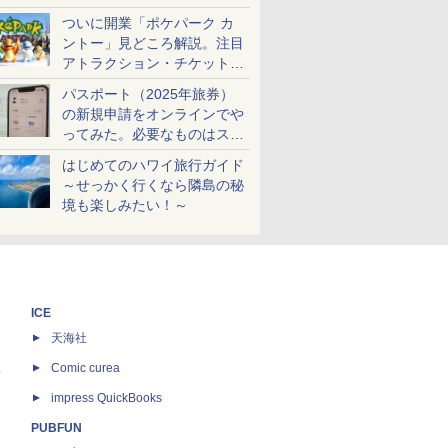
ケットも解説
ついに開業「ポケパーク カ
ントー」見どころ解説。注目
アトラクション・チケット手
配・来場前に必要な準備は？
パスポート（2025年旅券）
の新規申請をオンラインでや
ってみた。必要なものはスマ
ホとマイナカードのみ
はじめてのハワイ旅行ガイド
～せっかく行くなら隣島の秘
境も楽しみたい！～
ICE
天海社
ス
Comic curea
impress QuickBooks
PUBFUN