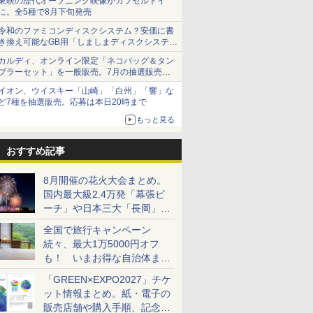
東映の歴代オープニング映像がカプセルトイ
に。全5種で8月下旬発売
令和のファミコンディスクシステム？安価に書
き換え可能なGB用「しましまディスクシステ
ム」
カルディ、オンライン限定「ネコバッグ＆タン
ブラーセット」を一般販売。7月の抽選販売の
当選無効分
イオン、ウイスキー「山崎」「白州」「響」な
ど7種を抽選販売。応募は本日20時まで
もっと見る
おすすめ記事
8月開催の花火大会まとめ。
国内最大級2.4万発「幕張ビ
ーチ」や日本三大「長岡」な
ど大型イベント目白押し！
全国で旅行キャンペーン
続々、最大1万5000円オフ
も！ いまお得な自治体まと
め
「GREEN×EXPO2027」チケ
ット情報まとめ。紙・電子の
販売店舗や購入手順、記念チ