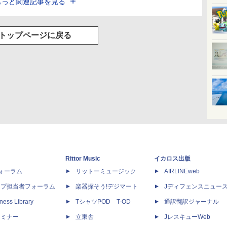
もっと関連記事を見る
トップページに戻る
Rittor Music
イカロス出版
dフォーラム
リットーミュージック
AIRLINEweb
ップ担当者フォーラム
楽器探そう!デジマート
Jディフェンスニュー
ness Library
TシャツPOD T-OD
通訳翻訳ジャーナル
セミナー
立東舎
JレスキューWeb