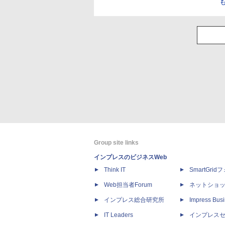
Group site links
インプレスのビジネスWeb
Think IT
SmartGri
Web担当者Forum
ネットショ
インプレス総合研究所
Impress Busi
IT Leaders
インプレス