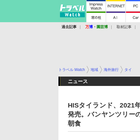
過去記事
万
博
・
園芸博
取材記事
トラベル Watch
地域
海外旅行
タイ
ニュース
HISタイランド、20
発売。バンヤンツリー
朝食