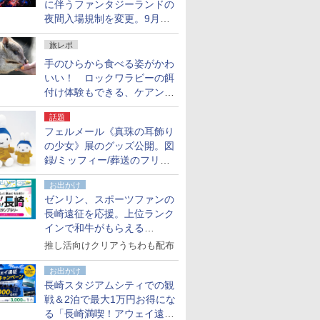
に伴うファンタジーランドの
夜間入場規制を変更。9月か
ら18時50分～20時ごろに
旅レポ
手のひらから食べる姿がかわ
いい！ ロックワラビーの餌
付け体験もできる、ケアンズ
でアサートン高原の日本語ガ
話題
イド付きツアーに参加してみ
フェルメール《真珠の耳飾り
た
の少女》展のグッズ公開。図
録/ミッフィー/葬送のフリー
レンほか、注目ブランドコラ
お出かけ
ボが実現
ゼンリン、スポーツファンの
長崎遠征を応援。上位ランク
インで和牛がもらえる
「GO！GO！長崎スタンプラ
推し活向けクリアうちわも配布
リー」
お出かけ
長崎スタジアムシティでの観
戦＆2泊で最大1万円お得にな
る「長崎満喫！アウェイ遠征