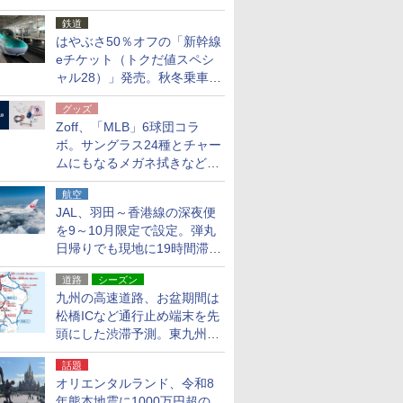
応援キャンペーン」
鉄道
はやぶさ50％オフの「新幹線
eチケット（トクだ値スペシ
ャル28）」発売。秋冬乗車
分、えきねっと限定
グッズ
Zoff、「MLB」6球団コラ
ボ。サングラス24種とチャー
ムにもなるメガネ拭きなど雑
貨24種
航空
JAL、羽田～香港線の深夜便
を9～10月限定で設定。弾丸
日帰りでも現地に19時間滞在
できる
道路
シーズン
九州の高速道路、お盆期間は
松橋ICなど通行止め端末を先
頭にした渋滞予測。東九州道
への迂回は料金調整を実施
話題
オリエンタルランド、令和8
年熊本地震に1000万円超の