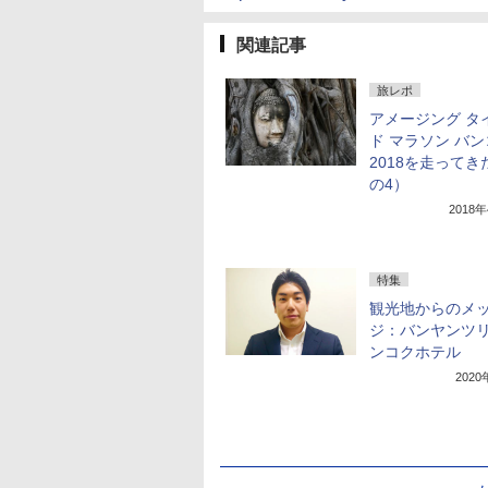
関連記事
旅レポ
アメージング タ
ド マラソン バ
2018を走ってき
の4）
2018
特集
観光地からのメ
ジ：バンヤンツ
ンコクホテル
202