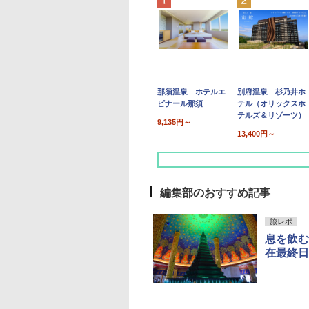
那須温泉 ホテルエ
別府温泉 杉乃井ホ
ピナール那須
テル（オリックスホ
テルズ＆リゾーツ）
9,135円～
13,400円～
編集部のおすすめ記事
旅レポ
息を飲む
在最終日
草津温泉 ホテル櫻
品川プリンスホテル
グランドニッコー東
海のサウナ＆スパ
東京ドームホテル
シェラトン・グラン