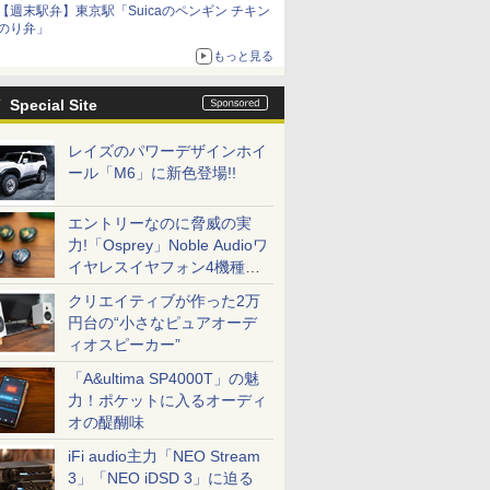
【週末駅弁】東京駅「Suicaのペンギン チキン
のり弁」
もっと見る
Special Site
レイズのパワーデザインホイ
ール「M6」に新色登場!!
エントリーなのに脅威の実
力!「Osprey」Noble Audioワ
イヤレスイヤフォン4機種を
一気に聴く
クリエイティブが作った2万
円台の“小さなピュアオーデ
ィオスピーカー”
「A&ultima SP4000T」の魅
力！ポケットに入るオーディ
オの醍醐味
iFi audio主力「NEO Stream
3」「NEO iDSD 3」に迫る