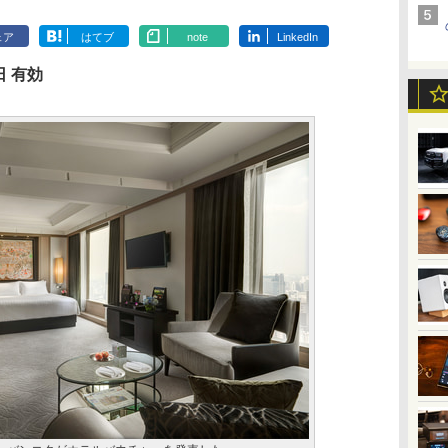
ェア
はてブ
note
LinkedIn
日 有効