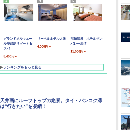
グランドメルキュー
リーベルホテル大阪
那須温泉 ホテルサン
ル淡路島リゾート＆
バレー那須
4,000円～
スパ
11,000円～
5,400円～
ランキングをもっと見る
天井画にルーフトップの絶景。タイ・バンコク滞
は“行きたい”を凝縮！
北陸 福井 あわら
品川プリンスホテ
舞浜ビューホテル
箱根湯本温泉 ホテ
ホテルトラスティ東
オリエンタルホテル
下呂温泉 水明館
住友不動産ホテル ヴ
東京ベイ舞浜ホテル