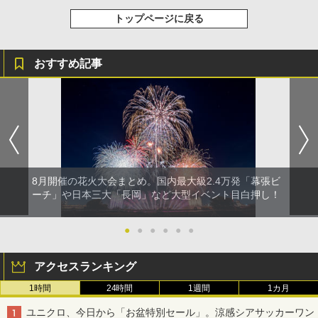
トップページに戻る
おすすめ記事
8月開催の花火大会まとめ。国内最大級2.4万発「幕張ビ
ーチ」や日本三大「長岡」など大型イベント目白押し！
●
●
●
●
●
●
アクセスランキング
1時間
24時間
1週間
1カ月
ユニクロ、今日から「お盆特別セール」。涼感シアサッカーワン