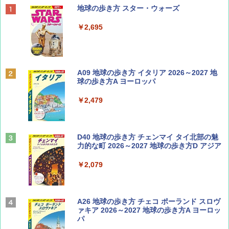
BE-PAL(ビ-パル) 2026年 9 月号【特別付録:
地球の歩き方 スター・ウォーズ
SOTO ミニマル"旅"財布 ランダム2種】
￥2,695
￥1,500
ディズニーファン ２０２６年 ９月号 [雑
A09 地球の歩き方 イタリア 2026～2027 地
誌] (ＤＩＳＮＥＹ ＦＡＮ)
球の歩き方A ヨーロッパ
￥713
￥2,479
山と溪谷 2026年8月号「南アルプス大全」
D40 地球の歩き方 チェンマイ タイ北部の魅
力的な町 2026～2027 地球の歩き方D アジア
￥1,540
￥2,079
Coyote No.89 特集 星野道夫 夢見る旅
A26 地球の歩き方 チェコ ポーランド スロヴ
ァキア 2026～2027 地球の歩き方A ヨーロッ
パ
￥1,540