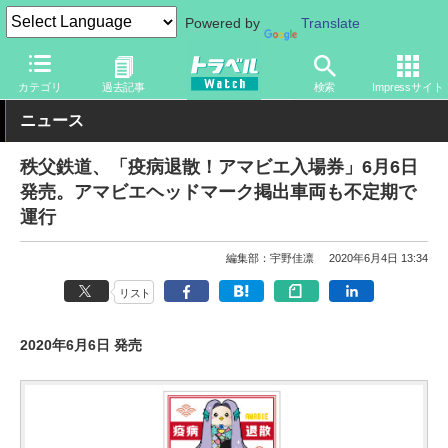
Powered by
Translate
トラベル Watch
地域
国内旅行
関東
カテゴリ
過去記事
検索
Impressサイト
ニュース
秩父鉄道、「疫病退散！アマビエ入場券」6月6日
発売。アマビエヘッドマーク掲出車両も不定期で
運行
編集部：宇野佳凛
2020年6月4日 13:34
リスト
2020年6月6日 発売