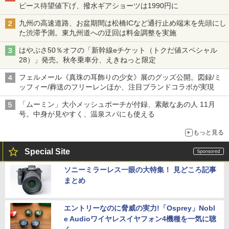
ピース待望値下げ、撥水ギアショーツは1990円に
九州の高速道路、お盆期間は松橋ICなど通行止め端末を先頭にし
た渋滞予測。東九州道への迂回は料金調整を実施
はやぶさ50％オフの「新幹線eチケット（トクだ値スペシャル
28）」発売。秋冬乗車分、えきねっと限定
フェルメール《真珠の耳飾りの少女》展のグッズ公開。図録/ミ
ッフィー/葬送のフリーレンほか、注目ブランドコラボが実現
「ムーミン」大小メッシュポーチが付録、素敵なあの人 11月
号。中身が見やすく、温泉スパにも使える
もっと見る
Special Site
ソニーミラーレス一眼の大特集！ 見どころ記事
まとめ
エントリーなのに脅威の実力!「Osprey」Nobl
e Audioワイヤレスイヤフォン4機種を一気に聴