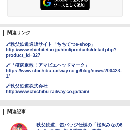
ト プライバシー テント 【中が透けない】 1
0ml（連続噴射30秒）110ml（連続噴射15
人用 折りたたみ 防災グッズ 災害用トイレ ビ
秒）射程5～10m 安全ロック搭載 携帯収納袋
ーチ ピクニック ポップアップテント 携帯 簡
付き ヒグマ・イノシシ対策 自治体・教育機
易 トイレテント (グレー)
関の購入実績 登山・キャンプ・アウトドア・
防災用品 長期保存可能 緊急時用 日本国内発
送
￥4,980
関連リンク
￥3,680
🔗秩父鉄道通販サイト「ちちてつe-shop」
ENDLESS BASE 《めざましテレビで紹介》
テント ワンタッチ RENEW 幅200 2-3人用 43
http://www.chichitetsu.jp/html/products/detail.php?
500002(88859)
GRANDOOR ステンレス保冷剤 2個セット 2
product_id=327
026リニューアル 急速冷凍 空間倍増 衛生的
コンパクト 保冷力長持ち
🔗「疫病退散！アマビエヘッドマーク」
￥5,999
https://www.chichibu-railway.co.jp/blog/news/200423-
￥2,980
1/
[キャンパーズコレクション 山善] 傘みたいに
🔗秩父鉄道株式会社
広げるだけ パッとサッとテント ブラックコ
http://www.chichibu-railway.co.jp/train/
ーティング フルクローズ メッシュ 3-4人用
ポインターライト 強力 小型 緑色/赤色/青紫色
簡単設置 ポップアップテント エクルベージ
USB充電式 高精度 超長距離照射 長時間使用
ュ(BC仕様) PATC-150B(EB)
可能 安全ロック付き 高安全性 金属製耐久 コ
ンパクト多機能設計 持ち運び便利 アウトド
ア/オフィス/教育現場/展示会用 緑
関連記事
￥9,990
￥1,180
秩父鉄道、缶バッジ仕様の「桜沢みなの6
[キャンパーズコレクション 山善] 傘みたいに