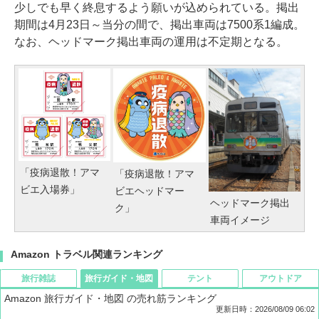
少しでも早く終息するよう願いが込められている。掲出
期間は4月23日～当分の間で、掲出車両は7500系1編成。
なお、ヘッドマーク掲出車両の運用は不定期となる。
「疫病退散！アマ
「疫病退散！アマ
ビエ入場券」
ビエヘッドマー
ヘッドマーク掲出
ク」
車両イメージ
Amazon トラベル関連ランキング
旅行雑誌
旅行ガイド・地図
テント
アウトドア
Amazon 旅行ガイド・地図 の売れ筋ランキング
更新日時：2026/08/09 06:02