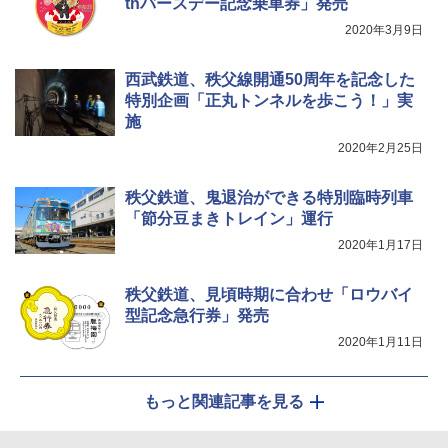
thバースデー記念乗車券」発売
広げるだけ パッとサッとテント キューブワ
イド ブラックコーティング フルクローズ メ
電動エアーポンプ SUP用 20PSI 電動ポンプ
2020年3月9日
ッシュ 4人用 簡単設置 ポップアップテント P
ゴムボート 空気入れ 空気抜き 自動停止 過熱
ATCW-150B エクルベージュ
保護 日光可読lcd 7種類ノズル付き
西武鉄道、秩父線開通50周年を記念した
特別企画「正丸トンネルを歩こう！」実
￥-
￥7,884
施
2020年2月25日
秩父鉄道、鬼退治ができる特別臨時列車
「節分豆まきトレイン」運行
2020年1月17日
秩父鉄道、見頃時期に合わせ「ロウバイ
型記念急行券」発売
2020年1月11日
もっと関連記事を見る