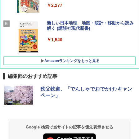
￥2,277
AIRLINE（エアライン）2026年9月号【特
新しい日本地理 地図・統計・移動から読み
集】ボーイング110周年を祝して！
解く (講談社現代新書)
￥1,760
￥1,540
Amazonランキングをもっと見る
編集部のおすすめ記事
[キャンパーズコレクション 山善] ポップアッ
DEWEL パラソル 大型 ビーチ アウトドアパ
秩父鉄道、「でんしゃでおでかけ♪キャン
プテント 傘みたいに広げて畳める パッとサ
ラソル ガーデン サイトシート付 折りたたみ
ペーン」
ッとサンシェード キューブ フルクローズ メ
防水 UVカット 4段階高さ調整 軽量 収納袋付
ッシュ 簡単設置 ワンタッチテント キャンプ
き
&ハイキング カーキ PATC-150(KH)
￥6,459
￥6,830
Google 検索で当サイトの記事を優先表示させる
熊撃退スプレー 熊よけスプレー 熊スプレー
PYKES PEAK (パイクスピーク) 着替えテン
【日本企業販売】超強力クマ対策スプレー 30