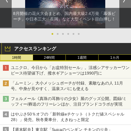
8月開催の花火大会まとめ。国内最大級2.4万発「幕張ビ
ーチ」や日本三大「長岡」など大型イベント目白押し！
●
●
●
●
●
●
アクセスランキング
1時間
24時間
1週間
1カ月
ユニクロ、今日から「お盆特別セール」。涼感シアサッカーワン
ピース待望値下げ、撥水ギアショーツは1990円に
「ムーミン」大小メッシュポーチが付録、素敵なあの人 11月
号。中身が見やすく、温泉スパにも使える
フェルメール《真珠の耳飾りの少女》展のグッズ公開。図録/ミ
ッフィー/葬送のフリーレンほか、注目ブランドコラボが実現
はやぶさ50％オフの「新幹線eチケット（トクだ値スペシャル
28）」発売。秋冬乗車分、えきねっと限定
【週末駅弁】東京駅「Suicaのペンギン チキンのり弁」