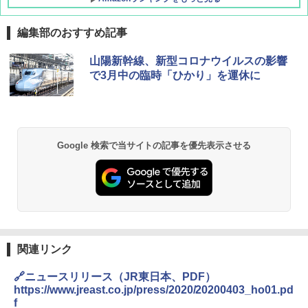
編集部のおすすめ記事
D40 地球の歩き方 チェンマイ タイ北部の魅
[キャンパーズコレクション 山善] ポップアッ
熊撃退スプレー 熊よけスプレー 熊スプレー
山陽新幹線、新型コロナウイルスの影響
力的な町 2026～2027 地球の歩き方D アジア
プテント 傘みたいに広げて畳める パッとサ
【日本企業販売】超強力クマ対策スプレー 30
で3月中の臨時「ひかり」を運休に
ッとサンシェード キューブ フルクローズ メ
0ml（連続噴射30秒）110ml（連続噴射15
ッシュ 簡単設置 ワンタッチテント キャンプ
秒）射程5～10m 安全ロック搭載 携帯収納袋
￥2,079
&ハイキング カーキ PATC-150(KH)
付き ヒグマ・イノシシ対策 自治体・教育機
関の購入実績 登山・キャンプ・アウトドア・
防災用品 長期保存可能 緊急時用 日本国内発
￥6,830
送
地球の歩き方 スター・ウォーズ
Google 検索で当サイトの記事を優先表示させる
￥3,680
PYKES PEAK (パイクスピーク) 着替えテン
￥2,695
ト プライバシー テント 【中が透けない】 1
人用 折りたたみ 防災グッズ 災害用トイレ ビ
ーチ ピクニック ポップアップテント 携帯 簡
GRANDOOR ステンレス保冷剤 2個セット 2
易 トイレテント (グレー)
026リニューアル 急速冷凍 空間倍増 衛生的
コンパクト 保冷力長持ち
A09 地球の歩き方 イタリア 2026～2027 地
￥4,980
球の歩き方A ヨーロッパ
関連リンク
￥2,980
￥2,479
🔗ニュースリリース（JR東日本、PDF）
ENDLESS BASE 《めざましテレビで紹介》
テント ワンタッチ RENEW 幅200 2-3人用 43
BUNDOK(バンドック)ソロ ドーム 1 EX BDK
https://www.jreast.co.jp/press/2020/20200403_ho01.pd
500002(88859)
-08EX カーキ ソロキャンプ ポリエステル フ
f