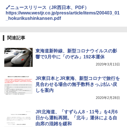
レーム ドーム型 テント
A26 地球の歩き方 チェコ ポーランド スロヴ
🔗ニュースリリース（JR西日本、PDF）
ァキア 2026～2027 地球の歩き方A ヨーロッ
￥5,999
パ
￥-
https://www.westjr.co.jp/press/article/items/200403_01
_hokurikushinkansen.pdf
￥2,277
[キャンパーズコレクション 山善] 傘みたいに
広げるだけ パッとサッとテント ブラックコ
DEWEL パラソル 大型 ビーチ アウトドアパ
ーティング フルクローズ メッシュ 3-4人用
ラソル ガーデン サイトシート付 折りたたみ
関連記事
簡単設置 ポップアップテント エクルベージ
防水 UVカット 4段階高さ調整 軽量 収納袋付
新しい日本地理 地図・統計・移動から読み
ュ(BC仕様) PATC-150B(EB)
き
解く (講談社現代新書)
東海道新幹線、新型コロナウイルスの影
￥9,990
￥6,459
￥1,540
響で3月中に「のぞみ」192本運休
2020年3月13日
[キャンパーズコレクション 山善] 傘みたいに
ポインターライト 強力 小型 緑色/赤色/青紫色
広げるだけ パッとサッとテント キューブワ
USB充電式 高精度 超長距離照射 長時間使用
JR東日本とJR東海、新型コロナで旅行を
イド ブラックコーティング フルクローズ メ
可能 安全ロック付き 高安全性 金属製耐久 コ
ッシュ 4人用 簡単設置 ポップアップテント P
ンパクト多機能設計 持ち運び便利 アウトド
見合わせる場合の無手数料きっぷ払い戻
ATCW-150B エクルベージュ
ア/オフィス/教育現場/展示会用 緑
しを案内
2020年2月28日
￥-
￥1,180
JR北海道、「すずらん8・11号」を4月6
日から運転再開。「北斗」運休による自
由席の混雑を緩和