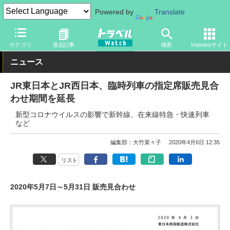
Powered by
Translate
トラベル Watch
企業・政府・官庁
鉄道
JR
カテゴリ
過去記事
検索
Impressサイト
ニュース
JR東日本とJR西日本、臨時列車の指定席販売見合
わせ期間を延長
新型コロナウイルスの影響で新幹線、在来線特急・快速列車
など
編集部：大竹菜々子
2020年4月6日 12:35
リスト
2020年5月7日～5月31日 販売見合わせ