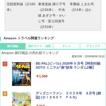
北陸新幹線（計165
東海道線 踊り子号
常磐線 ときわ号
本）
（計56本）、中央
（計4本）ほか
線 あずさ号・かい
じ号・富士回遊号
（計53本）
Amazon トラベル関連ランキング
旅行雑誌
旅行ガイド・地図
テント
アウトドア
Amazon 旅行雑誌 の売れ筋ランキング
更新日時：2026/08/08 18:02
BE-PAL(ビ-パル) 2026年 9 月号【特別付録:
SOTO ミニマル"旅"財布 ランダム2種】
￥1,500
ディズニーファン ２０２６年 ９月号 [雑
誌] (ＤＩＳＮＥＹ ＦＡＮ)
￥713