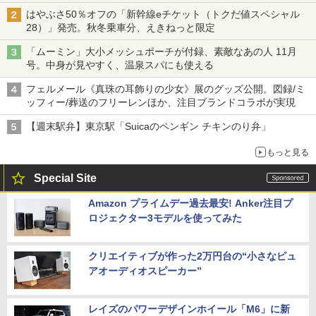
はやぶさ50％オフの「新幹線eチケット（トクだ値スペシャル
28）」発売。秋冬乗車分、えきねっと限定
「ムーミン」大小メッシュポーチが付録、素敵なあの人 11月
号。中身が見やすく、温泉スパにも使える
フェルメール《真珠の耳飾りの少女》展のグッズ公開。図録/ミ
ッフィー/葬送のフリーレンほか、注目ブランドコラボが実現
【週末駅弁】東京駅「Suicaのペンギン チキンのり弁」
もっと見る
Special Site
Amazon プライムデー過去最安! Anker注目プ
ロジェクター3モデルを使ってみた
クリエイティブが作った2万円台の“小さなピュ
アオーディオスピーカー”
レイズのパワーデザインホイール「M6」に新