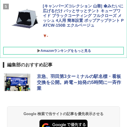
[キャンパーズコレクション 山善] 傘みたいに
広げるだけ パッとサッとテント キューブワ
イド ブラックコーティング フルクローズ メ
ッシュ 4人用 簡単設置 ポップアップテント P
ATCW-150B エクルベージュ
￥-
Amazonランキングをもっと見る
編集部のおすすめ記事
熊撃退スプレー 熊よけスプレー 熊スプレー
京急、羽田第3ターミナルの駅名標・看板
【日本企業販売】超強力クマ対策スプレー 30
交換を公開。終電～始発の5時間に一斉作
0ml（連続噴射30秒）110ml（連続噴射15
業
秒）射程5～10m 安全ロック搭載 携帯収納袋
付き ヒグマ・イノシシ対策 自治体・教育機
関の購入実績 登山・キャンプ・アウトドア・
防災用品 長期保存可能 緊急時用 日本国内発
送
Google 検索で当サイトの記事を優先表示させる
￥3,680