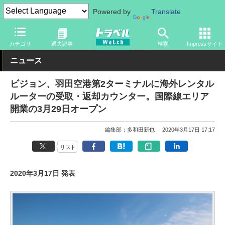
Powered by
Translate
トラベル Watch
旅の方法
空旅
空港
カテゴリ
過去記事
検索
Impressサイト
ニュース
ビジョン、羽田空港第2ターミナルに海外レンタル
ルーターの受取・返却カウンター。国際線エリア
開業の3月29日オープン
編集部：多和田新也
2020年3月17日 17:17
リスト
2020年3月17日 発表