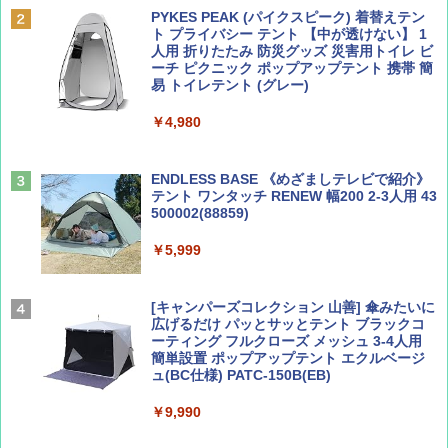
PYKES PEAK (パイクスピーク) 着替えテン
￥2,695
ト プライバシー テント 【中が透けない】 1
￥713
人用 折りたたみ 防災グッズ 災害用トイレ ビ
ーチ ピクニック ポップアップテント 携帯 簡
易 トイレテント (グレー)
山と溪谷 2026年8月号「南アルプス大全」
A09 地球の歩き方 イタリア 2026～2027 地
￥4,980
球の歩き方A ヨーロッパ
￥1,540
￥2,479
ENDLESS BASE 《めざましテレビで紹介》
テント ワンタッチ RENEW 幅200 2-3人用 43
500002(88859)
Coyote No.89 特集 星野道夫 夢見る旅
A26 地球の歩き方 チェコ ポーランド スロヴ
ァキア 2026～2027 地球の歩き方A ヨーロッ
￥5,999
パ
￥1,540
￥2,277
[キャンパーズコレクション 山善] 傘みたいに
広げるだけ パッとサッとテント ブラックコ
ーティング フルクローズ メッシュ 3-4人用
簡単設置 ポップアップテント エクルベージ
AIRLINE（エアライン）2026年9月号【特
新しい日本地理 地図・統計・移動から読み
ュ(BC仕様) PATC-150B(EB)
集】ボーイング110周年を祝して！
解く (講談社現代新書)
￥9,990
￥1,760
￥1,540