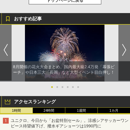
トップページに戻る
おすすめ記事
8月開催の花火大会まとめ。国内最大級2.4万発「幕張ビ
ーチ」や日本三大「長岡」など大型イベント目白押し！
●
●
●
●
●
●
アクセスランキング
1時間
24時間
1週間
1カ月
ユニクロ、今日から「お盆特別セール」。涼感シアサッカーワン
ピース待望値下げ、撥水ギアショーツは1990円に