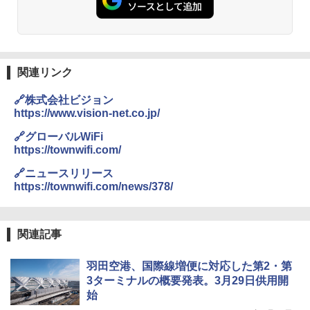
GRANDOOR ステンレス保冷剤 2個セット 2
026リニューアル 急速冷凍 空間倍増 衛生的
コンパクト 保冷力長持ち
￥2,980
関連リンク
🔗株式会社ビジョン
BUNDOK(バンドック)ソロ ドーム 1 EX BDK
https://www.vision-net.co.jp/
-08EX カーキ ソロキャンプ ポリエステル フ
レーム ドーム型 テント
🔗グローバルWiFi
https://townwifi.com/
￥-
🔗ニュースリリース
https://townwifi.com/news/378/
DEWEL パラソル 大型 ビーチ アウトドアパ
ラソル ガーデン サイトシート付 折りたたみ
防水 UVカット 4段階高さ調整 軽量 収納袋付
き
関連記事
￥6,459
羽田空港、国際線増便に対応した第2・第
3ターミナルの概要発表。3月29日供用開
始
ポインターライト 強力 小型 緑色/赤色/青紫色
USB充電式 高精度 超長距離照射 長時間使用