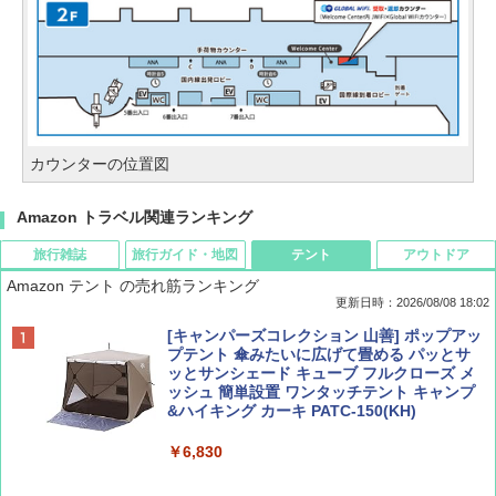
カウンターの位置図
Amazon トラベル関連ランキング
旅行雑誌
旅行ガイド・地図
テント
アウトドア
Amazon テント の売れ筋ランキング
更新日時：2026/08/08 18:02
BE-PAL(ビ-パル) 2026年 9 月号【特別付録:
D40 地球の歩き方 チェンマイ タイ北部の魅
[キャンパーズコレクション 山善] ポップアッ
SOTO ミニマル"旅"財布 ランダム2種】
力的な町 2026～2027 地球の歩き方D アジア
プテント 傘みたいに広げて畳める パッとサ
ッとサンシェード キューブ フルクローズ メ
ッシュ 簡単設置 ワンタッチテント キャンプ
￥1,500
￥2,079
&ハイキング カーキ PATC-150(KH)
￥6,830
ディズニーファン ２０２６年 ９月号 [雑
地球の歩き方 スター・ウォーズ
誌] (ＤＩＳＮＥＹ ＦＡＮ)