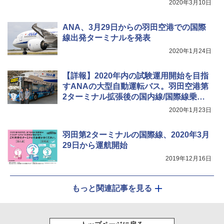
2020年3月10日
可能 安全ロック付き 高安全性 金属製耐久 コ
ンパクト多機能設計 持ち運び便利 アウトド
ア/オフィス/教育現場/展示会用 緑
ANA、3月29日からの羽田空港での国際
線出発ターミナルを発表
￥1,180
2020年1月24日
【詳報】2020年内の試験運用開始を目指
すANAの大型自動運転バス。羽田空港第
2ターミナル拡張後の国内線/国際線乗り
継ぎに対応
2020年1月23日
羽田第2ターミナルの国際線、2020年3月
29日から運航開始
2019年12月16日
もっと関連記事を見る