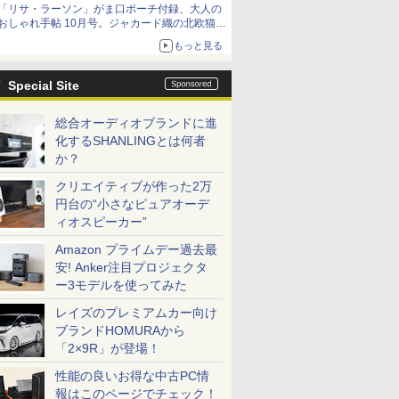
「リサ・ラーソン」がま口ポーチ付録、大人の
おしゃれ手帖 10月号。ジャカード織の北欧猫デ
ザイン
もっと見る
Special Site
総合オーディオブランドに進
化するSHANLINGとは何者
か？
クリエイティブが作った2万
円台の“小さなピュアオーデ
ィオスピーカー”
Amazon プライムデー過去最
安! Anker注目プロジェクタ
ー3モデルを使ってみた
レイズのプレミアムカー向け
ブランドHOMURAから
「2×9R」が登場！
性能の良いお得な中古PC情
報はこのページでチェック！