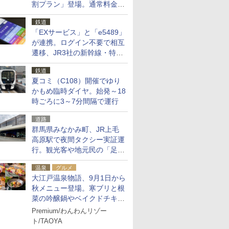
割プラン」登場。通常料金の
およそ半額でお得に夜活
鉄道
「EXサービス」と「e5489」
が連携。ログイン不要で相互
遷移、JR3社の新幹線・特急
予約をアプリで一括確認
鉄道
夏コミ（C108）開催でゆり
かもめ臨時ダイヤ。始発～18
時ごろに3～7分間隔で運行
道路
群馬県みなかみ町、JR上毛
高原駅で夜間タクシー実証運
行。観光客や地元民の「足が
ない」課題解消へ、木金土に
温泉
グルメ
2台体制
大江戸温泉物語、9月1日から
秋メニュー登場。寒ブリと根
菜の吟醸鍋やベイクドチキ
ン、ショコラ＆栗スイーツも
Premium/わんわんリゾー
食べ放題に
ト/TAOYA