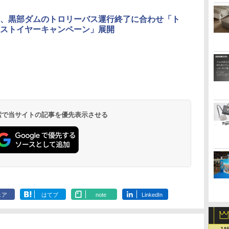
、黒部ダムのトロリーバス運行終了に合わせ「ト
ストイヤーキャンペーン」展開
北陸 福井 あわら
品川プリンスホテ
舞浜ビューホテル
箱根湯本温泉 ホテ
ホテルトラスティ東
オリエンタルホテル
下呂温泉 水明館
住友不動産ホテル ヴ
東京ベイ舞浜ホテル
温泉 清風荘（北陸
ル イーストタワー
ｂｙ ＨＵＬＩＣ
ル おかだ
京ベイサイド
東京ベイ
ィラフォンテーヌグラ
ファーストリゾート
8,250円～
最大級の庭園露天風
（旧：東京ベイ舞浜
ンド東京有明
9,958円～
11,200円～
5,450円～
5,200円～
4,290円～
呂の宿 清風荘）
ホテル）
19,541円～
5,758円～
6,070円～
 検索で当サイトの記事を優先表示させる
ェア
はてブ
note
LinkedIn