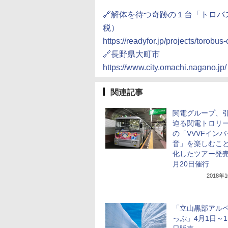
🔗解体を待つ奇跡の１台「トロバ
税）
https://readyfor.jp/projects/torobu
🔗長野県大町市
https://www.city.omachi.nagano.jp/
関連記事
関電グループ、
迫る関電トロリ
の「VVVFイン
音」を楽しむこ
化したツアー発売
月20日催行
2018年
「立山黒部アル
っぷ」4月1日～1