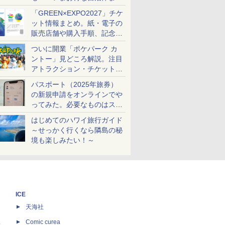
め
「GREEN×EXPO2027」チケ
ット情報まとめ。紙・電子の
販売店舗や購入手順、記念チ
ケットも解説
ついに開業「ポケパーク カ
ントー」見どころ解説。注目
アトラクション・チケット手
配・来場前に必要な準備は？
パスポート（2025年旅券）
の新規申請をオンラインでや
ってみた。必要なものはスマ
ホとマイナカードのみ
はじめてのハワイ旅行ガイド
～せっかく行くなら隣島の秘
境も楽しみたい！～
ICE
天海社
ス
Comic curea