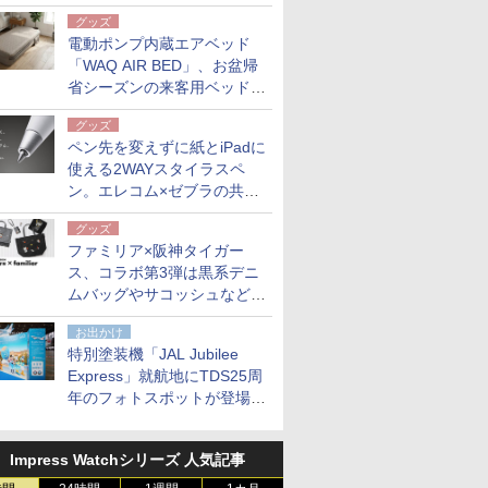
グッズ
電動ポンプ内蔵エアベッド
「WAQ AIR BED」、お盆帰
省シーズンの来客用ベッドに
も。使用後は収納バッグでコ
グッズ
ンパクトに保管
ペン先を変えずに紙とiPadに
使える2WAYスタイラスペ
ン。エレコム×ゼブラの共同
開発
グッズ
ファミリア×阪神タイガー
ス、コラボ第3弾は黒系デニ
ムバッグやサコッシュなど6
点。8月21日オンラインスト
お出かけ
アで発売
特別塗装機「JAL Jubilee
Express」就航地にTDS25周
年のフォトスポットが登場。
10月末まで青森空港に
Impress Watchシリーズ 人気記事