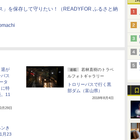
1
ス」を保存して守りたい！（READYFOR ふるさと納
s-omachi
引退が
若林直樹のトラベ
連載
ーバス
ルフォトギャラリー
バータ
トロリーバスで行く黒
とに特
部ダム（富山県）
。11
2018年8月4日
10月29日
ペンき
1月23