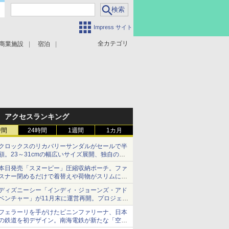
Impress サイト
全カテゴリ
商業施設
宿泊
アクセスランキング
時間
24時間
1週間
1カ月
クロックスのリカバリーサンダルがセールで半
額。23～31cmの幅広いサイズ展開、独自のク
ッション素材を採用
本日発売「スヌーピー」圧縮収納ポーチ。ファ
スナー閉めるだけで着替えや荷物がスリムにま
とまる
ディズニーシー「インディ・ジョーンズ・アド
ベンチャー」が11月末に運営再開。プロジェク
ションマッピングを追加、DPAは1500円
フェラーリを手がけたピニンファリーナ、日本
の鉄道を初デザイン。南海電鉄が新たな「空港
特急」をなにわ筋線へ導入