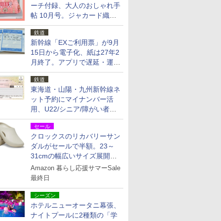
ーチ付録、大人のおしゃれ手
帖 10月号。ジャカード織の
北欧猫デザイン
鉄道
新幹線「EXご利用票」が9月
15日から電子化、紙は27年2
月終了。アプリで遅延・運休
も確認可能に
鉄道
東海道・山陽・九州新幹線ネ
ット予約にマイナンバー活
用、U22/シニア/障がい者割
を9月15日から発売
セール
クロックスのリカバリーサン
ダルがセールで半額。23～
31cmの幅広いサイズ展開、
独自のクッション素材を採用
Amazon 暮らし応援サマーSale
最終日
シーズン
ホテルニューオータニ幕張、
ナイトプールに2種類の「学