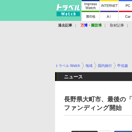
過去記事
万
博
・
園芸博
取材記事
トラベル Watch
地域
国内旅行
甲信越
ニュース
長野県大町市、最後の
ファンディング開始