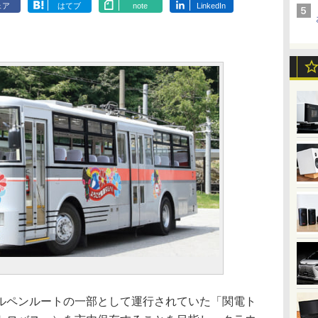
ェア
はてブ
note
LinkedIn
ペンルートの一部として運行されていた「関電ト