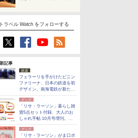
トラベル Watch をフォローする
新記事
鉄道
フェラーリを手がけたピニン
ファリーナ、日本の鉄道を初
デザイン。南海電鉄が新たな
「空港特急」をなにわ筋線へ
グッズ
導入
「リサ・ラーソン」暮らし雑
貨5点セット付録、大人のお
しゃれ手帖 10月号増刊。
USBケーブルや缶ケースなど
グッズ
「リサ・ラーソン」がま口ポ