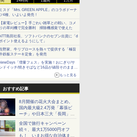
時間
24時間
1週間
1カ月
ミスド「Mrs. GREEN APPLE」のコラボドーナ
ツ4種、いよいよ発売！
【家電レビュー】手ごわい雑草との戦い、コメ
リの草刈機で完全勝利 掃除機感覚で使えた
NTT島田社長、ソフトバンクのセブン出資に「d
ポイント使えるようにして」
吉野家、牛リブロースを熱々で提供する「極旨
牛鉄板ステーキ定食」を発売
NewDays「増量フェス」を実施！おにぎり/サ
ンドイッチ/焼きそばなど16品が値段そのままで
ボリュームアップ
もっと見る
おすすめ記事
8月開催の花火大会まとめ。
国内最大級2.4万発「幕張ビ
ーチ」や日本三大「長岡」な
ど大型イベント目白押し！
全国で旅行キャンペーン
続々、最大1万5000円オフ
も！ いまお得な自治体まと