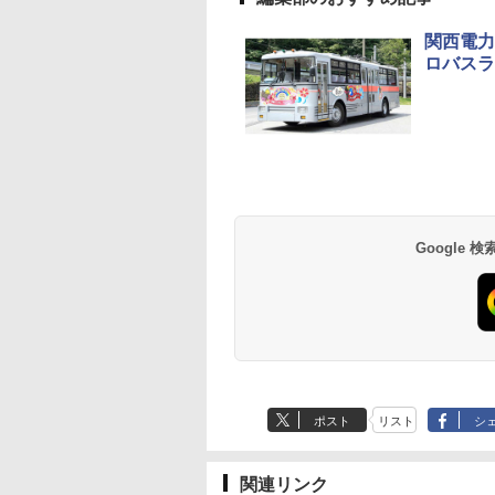
関西電力
ロバスラ
草津温泉 ホテル櫻
品川プリンスホテル
グランドニッコー東
海のサウナ＆スパ
東京ドームホテル
シェラトン・グラン
井
京ベイ 舞浜
オールインクルーシ
デ・トーキョーベ
7,037円～
7,980円～
ブ 島原温泉ホテル
イ・ホテル
14,300円～
6,800円～
南風楼
10,450円～
7,950円～
Google
ポスト
リスト
シ
関連リンク