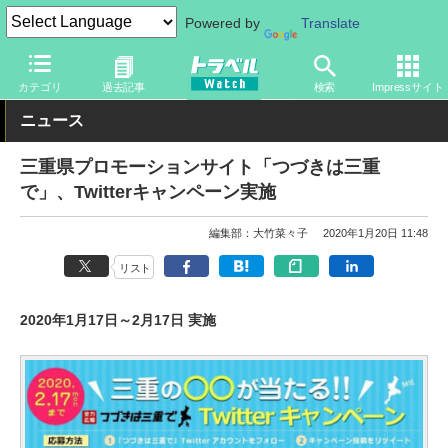
Powered by
Translate
トラベル Watch
地域
国内旅行
近畿
カテゴリ
過去記事
検索
Impressサイト
ニュース
三重県プロモーションサイト「つづきは三重
で」、Twitterキャンペーン実施
編集部：大竹菜々子
2020年1月20日 11:48
リスト
2020年1月17日～2月17日 実施