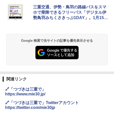
BUNDOK(バンドック)ソロ ドーム 1 EX BDK
三重交通、伊勢・鳥羽の路線バスをスマ
-08EX カーキ ソロキャンプ ポリエステル フ
ホで乗降できるフリーパス「デジタル伊
レーム テント
勢鳥羽みちくさきっぷ1DAY」。1月15日
発売
￥14,800
GRANDOOR ステンレス保冷剤 2個セット 2
Google 検索で当サイトの記事を優先表示させる
026リニューアル 急速冷凍 空間倍増 衛生的
コンパクト 保冷力長持ち
￥2,980
DEWEL パラソル 大型 ビーチ アウトドアパ
ラソル ガーデン サイトシート付 折りたたみ
防水 UVカット 4段階高さ調整 軽量 収納袋付
関連リンク
き
🔗「つづきは三重で」
￥6,459
https://www.mie30.jp/
🔗「つづきは三重で」Twitterアカウント
ポインターライト 強力 小型 緑色/赤色/青紫色
https://twitter.com/mie30jp
USB充電式 高精度 超長距離照射 長時間使用