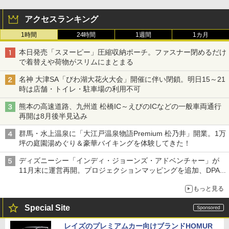
アクセスランキング
1時間
24時間
1週間
1カ月
本日発売「スヌーピー」圧縮収納ポーチ。ファスナー閉めるだけ
で着替えや荷物がスリムにまとまる
名神 大津SA「びわ湖大花火大会」開催に伴い閉鎖。明日15～21
時は店舗・トイレ・駐車場の利用不可
熊本の高速道路、九州道 松橋IC～えびのICなどの一般車両通行
再開は8月後半見込み
群馬・水上温泉に「大江戸温泉物語Premium 松乃井」開業。1万
坪の庭園湯めぐり＆豪華バイキングを体験してきた！
ディズニーシー「インディ・ジョーンズ・アドベンチャー」が
11月末に運営再開。プロジェクションマッピングを追加、DPA
は1500円
もっと見る
Special Site
レイズのプレミアムカー向けブランドHOMUR