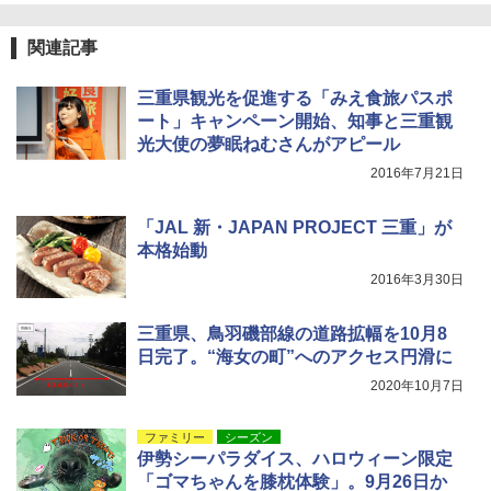
可能 安全ロック付き 高安全性 金属製耐久 コ
ンパクト多機能設計 持ち運び便利 アウトド
ア/オフィス/教育現場/展示会用 緑
関連記事
￥1,180
三重県観光を促進する「みえ食旅パスポ
ート」キャンペーン開始、知事と三重観
光大使の夢眠ねむさんがアピール
電動エアーポンプ SUP用 20PSI 電動ポンプ
ゴムボート 空気入れ 空気抜き 自動停止 過熱
2016年7月21日
保護 日光可読lcd 7種類ノズル付き
￥7,299
「JAL 新・JAPAN PROJECT 三重」が
本格始動
2016年3月30日
三重県、鳥羽磯部線の道路拡幅を10月8
日完了。“海女の町”へのアクセス円滑に
2020年10月7日
ファミリー
シーズン
伊勢シーパラダイス、ハロウィーン限定
「ゴマちゃんを膝枕体験」。9月26日か