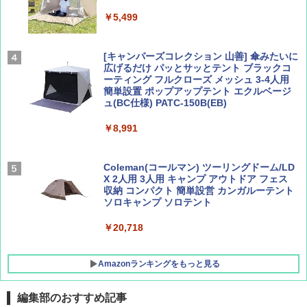
AIRLINE（エアライン）2026年9月号【特
地球の歩き方 スター・ウォーズ
集】ボーイング110周年を祝して！
￥5,499
￥2,695
￥1,760
[キャンパーズコレクション 山善] 傘みたいに
広げるだけ パッとサッとテント ブラックコ
ーティング フルクローズ メッシュ 3-4人用
簡単設置 ポップアップテント エクルベージ
BE-PAL(ビ-パル) 2026年 9 月号【特別付録:
新しい日本地理 地図・統計・移動から読み
ュ(BC仕様) PATC-150B(EB)
SOTO ミニマル"旅"財布 ランダム2種】
解く (講談社現代新書)
￥8,991
￥1,500
￥1,540
Coleman(コールマン) ツーリングドーム/LD
X 2人用 3人用 キャンプ アウトドア フェス
収納 コンパクト 簡単設営 カンガルーテント
ソロキャンプ ソロテント
￥20,718
Amazonランキングをもっと見る
編集部のおすすめ記事