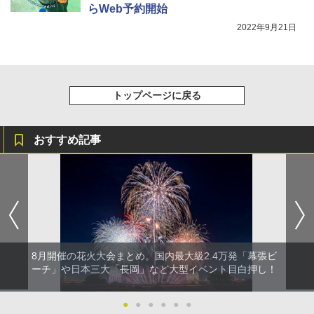
らWeb予約開始
2022年9月21日
トップページに戻る
おすすめ記事
8月開催の花火大会まとめ。国内最大級2.4万発「幕張ビ
ーチ」や日本三大「長岡」など大型イベント目白押し！
●
●
●
●
●
●