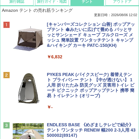
旅行雑誌
旅行ガイド・地図
テント
アウトドア
Amazon テント の売れ筋ランキング
更新日時：2026/08/06 12:02
ディズニーファン ２０２６年 ９月号 [雑
D40 地球の歩き方 チェンマイ タイ北部の魅
[キャンパーズコレクション 山善] ポップアッ
誌] (ＤＩＳＮＥＹ ＦＡＮ)
力的な町 2026～2027 地球の歩き方D アジア
プテント 傘みたいに広げて畳める パッとサ
ッとサンシェード キューブ フルクローズ メ
ッシュ 簡単設置 ワンタッチテント キャンプ
￥713
￥2,079
&ハイキング カーキ PATC-150(KH)
￥6,832
Coyote No.89 特集 星野道夫 夢見る旅
A09 地球の歩き方 イタリア 2026～2027 地
球の歩き方A ヨーロッパ
PYKES PEAK (パイクスピーク) 着替えテン
￥1,540
ト プライバシー テント 【中が透けない】 1
￥2,479
人用 折りたたみ 防災グッズ 災害用トイレ ビ
ーチ ピクニック ポップアップテント 携帯 簡
易 トイレテント (オリーブ)
山と溪谷 2026年8月号「南アルプス大全」
A26 地球の歩き方 チェコ ポーランド スロヴ
￥-
ァキア 2026～2027 地球の歩き方A ヨーロッ
パ
￥1,540
￥2,277
ENDLESS BASE 《めざましテレビで紹介》
テント ワンタッチ RENEW 幅200 2-3人用 43
500002(89147)