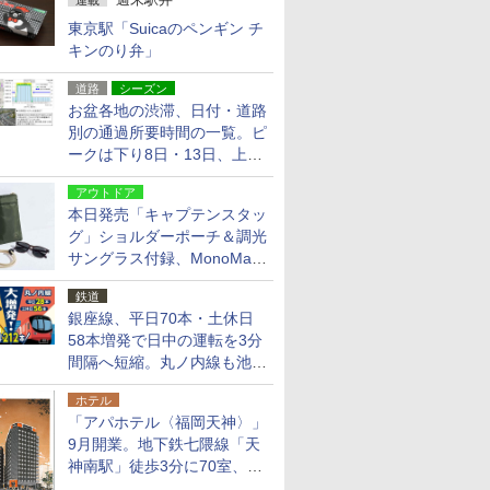
連載
東京駅「Suicaのペンギン チ
キンのり弁」
道路
シーズン
お盆各地の渋滞、日付・道路
別の通過所要時間の一覧。ピ
ークは下り8日・13日、上り
14日・15日
アウトドア
本日発売「キャプテンスタッ
グ」ショルダーポーチ＆調光
サングラス付録、MonoMax
9月号増刊
鉄道
銀座線、平日70本・土休日
58本増発で日中の運転を3分
間隔へ短縮。丸ノ内線も池袋
～中野坂上を4分間隔に
ホテル
「アパホテル〈福岡天神〉」
9月開業。地下鉄七隈線「天
神南駅」徒歩3分に70室、エ
リア初の直営店