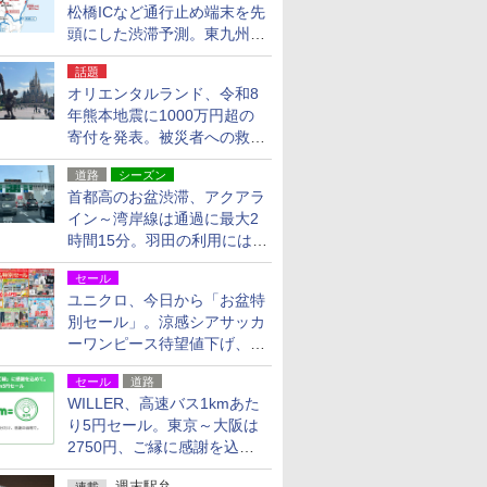
松橋ICなど通行止め端末を先
頭にした渋滞予測。東九州道
への迂回は料金調整を実施
話題
オリエンタルランド、令和8
年熊本地震に1000万円超の
寄付を発表。被災者への救援
活動・復旧支援
道路
シーズン
首都高のお盆渋滞、アクアラ
イン～湾岸線は通過に最大2
時間15分。羽田の利用には
「空港西出口」の利用検討を
セール
ユニクロ、今日から「お盆特
別セール」。涼感シアサッカ
ーワンピース待望値下げ、撥
水ギアショーツは1990円に
セール
道路
WILLER、高速バス1kmあた
り5円セール。東京～大阪は
2750円、ご縁に感謝を込め
た20周年記念キャンペーン
週末駅弁