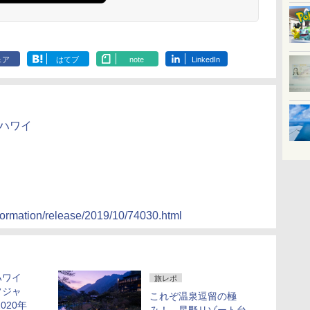
ェア
はてブ
note
LinkedIn
 ハワイ
formation/release/2019/10/74030.html
ハワイ
旅レポ
フジャ
これぞ温泉逗留の極
020年