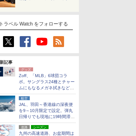
トラベル Watch をフォローする
新記事
グッズ
Zoff、「MLB」6球団コラ
ボ。サングラス24種とチャー
ムにもなるメガネ拭きなど雑
貨24種
航空
JAL、羽田～香港線の深夜便
を9～10月限定で設定。弾丸
日帰りでも現地に19時間滞在
できる
道路
シーズン
九州の高速道路、お盆期間は