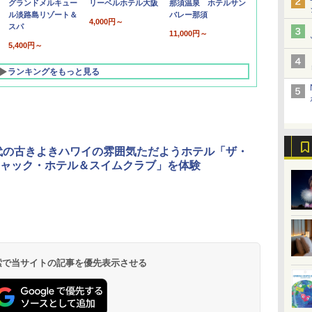
グランドメルキュー
リーベルホテル大阪
那須温泉 ホテルサン
ル淡路島リゾート＆
バレー那須
4,000円～
スパ
11,000円～
5,400円～
ランキングをもっと見る
年代の古きよきハワイの雰囲気ただようホテル「ザ・
ャック・ホテル＆スイムクラブ」を体験
北陸 福井 あわら
品川プリンスホテ
舞浜ビューホテル
箱根湯本温泉 ホテ
ホテルトラスティ東
オリエンタルホテル
下呂温泉 水明館
住友不動産ホテル ヴ
東京ベイ舞浜ホテル
温泉 清風荘（北陸
ル イーストタワー
ｂｙ ＨＵＬＩＣ
ル おかだ
京ベイサイド
東京ベイ
ィラフォンテーヌグラ
ファーストリゾート
8,250円～
最大級の庭園露天風
（旧：東京ベイ舞浜
ンド東京有明
9,958円～
11,200円～
5,450円～
5,200円～
4,290円～
呂の宿 清風荘）
ホテル）
19,541円～
5,758円～
6,070円～
 検索で当サイトの記事を優先表示させる