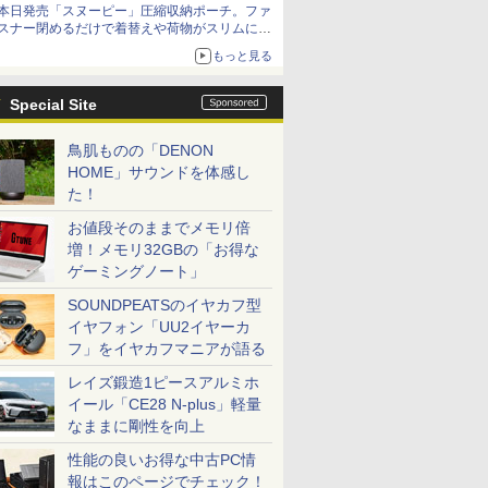
本日発売「スヌーピー」圧縮収納ポーチ。ファ
スナー閉めるだけで着替えや荷物がスリムにま
とまる
もっと見る
Special Site
鳥肌ものの「DENON
HOME」サウンドを体感し
た！
お値段そのままでメモリ倍
増！メモリ32GBの「お得な
ゲーミングノート」
SOUNDPEATSのイヤカフ型
イヤフォン「UU2イヤーカ
フ」をイヤカフマニアが語る
レイズ鍛造1ピースアルミホ
イール「CE28 N-plus」軽量
なままに剛性を向上
性能の良いお得な中古PC情
報はこのページでチェック！