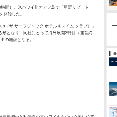
地時間）、米ハワイ州オアフ島で「星野リゾート
営を開始した。
 Swim Club（ザ サーフジャック ホテル＆スイム クラブ）」
る形となり、同社にとって海外展開3軒目（運営終
進出の施設となる。
最
徒歩圏内と利便性の高いワイキキの中心地に位置