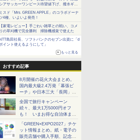
シアサッカーワンピース待望値下げ、撥水ギア
ショーツは1990円に
ミスド「Mrs. GREEN APPLE」のコラボドーナ
ツ4種、いよいよ発売！
【家電レビュー】手ごわい雑草との戦い、コメ
リの草刈機で完全勝利 掃除機感覚で使えた
NTT島田社長、ソフトバンクのセブン出資に「d
ポイント使えるようにして」
もっと見る
おすすめ記事
8月開催の花火大会まとめ。
国内最大級2.4万発「幕張ビ
ーチ」や日本三大「長岡」な
ど大型イベント目白押し！
全国で旅行キャンペーン
続々、最大1万5000円オフ
も！ いまお得な自治体まと
め
「GREEN×EXPO2027」チケ
ット情報まとめ。紙・電子の
販売店舗や購入手順、記念チ