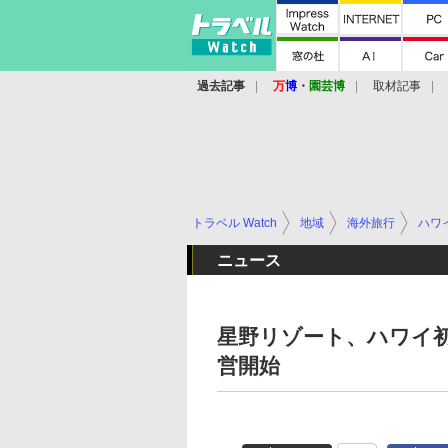
過去記事
万
博
・
園芸博
取材記事
トラベル Watch
地域
海外旅行
ハワ
ニュース
星野リゾート、ハワイ
営開始