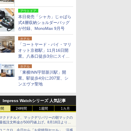
アウトドア
本日発売「シャカ」じゃばら
式4層収納ショルダーバッグ
が付録、MonoMax 9月号
ホテル
「コートヤード・バイ・マリ
オット京都駅」11月16日開
業。八条口徒歩3分にスイー
ト含む全270室、ダイニング
ホテル
も併設
「東横INN宇部新川駅」開
業。駅徒歩4分に207室、シ
ンエヴァ聖地
Impress Watchシリーズ 人気記事
時間
24時間
1週間
1カ月
マクドナルド、マックデリバリーの朝マックの
最低注文料金が500円値上げ。8月18日より
1,500円から受付
ユニクロ、今日から「お盆特別セール」。涼感