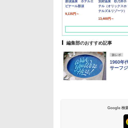
那須温泉 ホテルエ
別府温泉 杉乃井ホ
ピナール那須
テル（オリックスホ
テルズ＆リゾーツ）
9,135円～
13,400円～
編集部のおすすめ記事
旅レポ
1960
サーフジ
草津温泉 ホテル櫻
品川プリンスホテル
グランドニッコー東
海のサウナ＆スパ
東京ドームホテル
シェラトン・グラン
井
京ベイ 舞浜
オールインクルーシ
デ・トーキョーベ
7,037円～
7,980円～
ブ 島原温泉ホテル
イ・ホテル
14,300円～
6,800円～
南風楼
10,450円～
7,950円～
Google