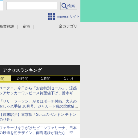
Impress サイト
全カテゴリ
商業施設
宿泊
アクセスランキング
時間
24時間
1週間
1カ月
ユニクロ、今日から「お盆特別セール」。涼感
シアサッカーワンピース待望値下げ、撥水ギア
ショーツは1990円に
「リサ・ラーソン」がま口ポーチ付録、大人の
おしゃれ手帖 10月号。ジャカード織の北欧猫デ
ザイン
【週末駅弁】東京駅「Suicaのペンギン チキン
のり弁」
フェラーリを手がけたピニンファリーナ、日本
の鉄道を初デザイン。南海電鉄が新たな「空港
特急」をなにわ筋線へ導入