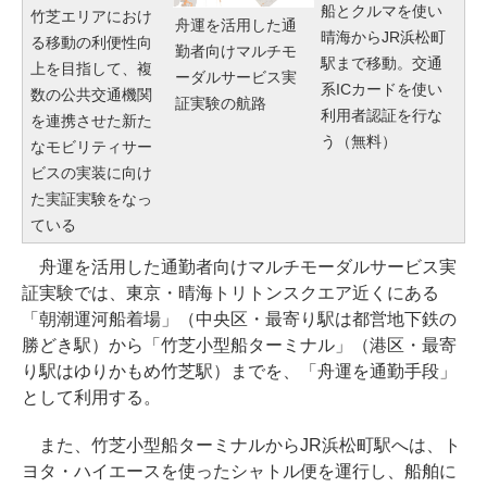
船とクルマを使い
竹芝エリアにおけ
舟運を活用した通
晴海からJR浜松町
る移動の利便性向
勤者向けマルチモ
駅まで移動。交通
上を目指して、複
ーダルサービス実
系ICカードを使い
数の公共交通機関
証実験の航路
利用者認証を行な
を連携させた新た
う（無料）
なモビリティサー
ビスの実装に向け
た実証実験をなっ
ている
舟運を活用した通勤者向けマルチモーダルサービス実
証実験では、東京・晴海トリトンスクエア近くにある
「朝潮運河船着場」（中央区・最寄り駅は都営地下鉄の
勝どき駅）から「竹芝小型船ターミナル」（港区・最寄
り駅はゆりかもめ竹芝駅）までを、「舟運を通勤手段」
として利用する。
また、竹芝小型船ターミナルからJR浜松町駅へは、ト
ヨタ・ハイエースを使ったシャトル便を運行し、船舶に