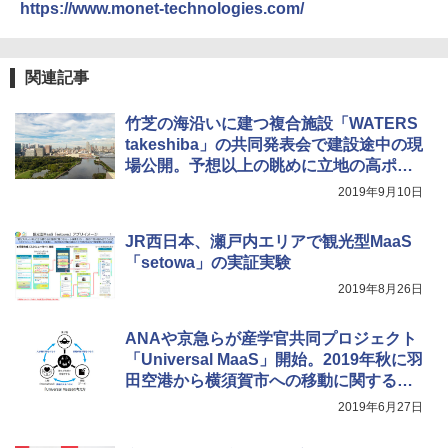
https://www.monet-technologies.com/
関連記事
竹芝の海沿いに建つ複合施設「WATERS
takeshiba」の共同発表会で建設途中の現
場公開。予想以上の眺めに立地の高ポテ
ンシャル
2019年9月10日
JR西日本、瀬戸内エリアで観光型MaaS
「setowa」の実証実験
2019年8月26日
ANAや京急らが産学官共同プロジェクト
「Universal MaaS」開始。2019年秋に羽
田空港から横須賀市への移動に関する実
証実験
2019年6月27日