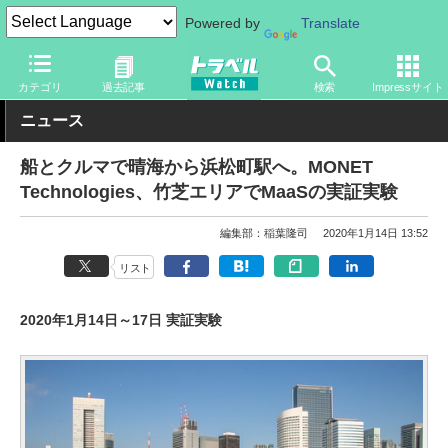
Powered by
Translate
トラベル Watch
地域
国内旅行
東京
カテゴリ
過去記事
検索
Impressサイト
ニュース
船とクルマで晴海から浜松町駅へ。MONET
Technologies、竹芝エリアでMaaSの実証実験
編集部：稲葉隆司
2020年1月14日 13:52
リスト
2020年1月14日～17日 実証実験