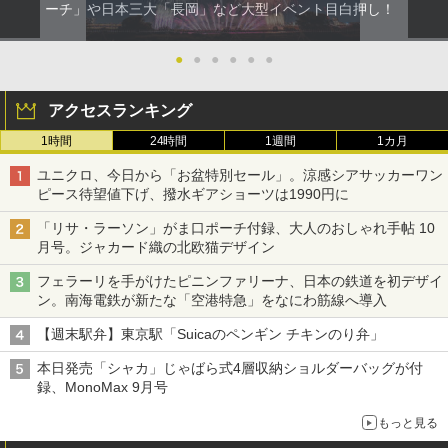
ーチ」や日本三大「長岡」など大型イベント目白押し！
●
●
●
●
●
●
アクセスランキング
1時間
24時間
1週間
1カ月
ユニクロ、今日から「お盆特別セール」。涼感シアサッカーワン
ピース待望値下げ、撥水ギアショーツは1990円に
「リサ・ラーソン」がま口ポーチ付録、大人のおしゃれ手帖 10
月号。ジャカード織の北欧猫デザイン
フェラーリを手がけたピニンファリーナ、日本の鉄道を初デザイ
ン。南海電鉄が新たな「空港特急」をなにわ筋線へ導入
【週末駅弁】東京駅「Suicaのペンギン チキンのり弁」
本日発売「シャカ」じゃばら式4層収納ショルダーバッグが付
録、MonoMax 9月号
もっと見る