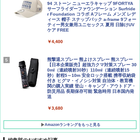
94 ストーン ニューエラキャップ 9FORTYA
￥2,277
[キャンパーズコレクション 山善] 傘みたいに
サーフライダーファウンデーション Surfride
広げるだけ パッとサッとテント ブラックコ
r Foundation コラボ Aフレーム メンズ レデ
ーティング フルクローズ メッシュ 3-4人用
ィース 帽子 スナップバック a-frame 9フォー
簡単設置 ポップアップテント エクルベージ
ティー男女兼用ユニセックス 夏用 日除けUV
AIRLINE（エアライン）2026年9月号【特
新しい日本地理 地図・統計・移動から読み
ュ(BC仕様) PATC-150B(EB)
ケア FREE
集】ボーイング110周年を祝して！
解く (講談社現代新書)
￥9,990
￥4,400
￥1,760
￥1,540
[キャンパーズコレクション 山善] 傘みたいに
熊撃退スプレー 熊よけスプレー 熊スプレー
広げるだけ パッとサッとテント キューブワ
【日本企業販売】超強力クマ対策スプレー 30
イド ブラックコーティング フルクローズ メ
0ml（連続噴射30秒）110ml（連続噴射15
ッシュ 4人用 簡単設置 ポップアップテント P
秒）射程5～10m 安全ロック搭載 携帯収納袋
ATCW-150B エクルベージュ
付き ヒグマ・イノシシ対策 自治体・教育機
関の購入実績 登山・キャンプ・アウトドア・
防災用品 長期保存可能 緊急時用 日本国内発
￥-
送
￥3,680
Amazonランキングをもっと見る