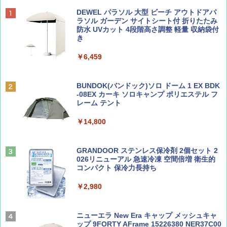
ディズニーファン ２０２６年 ９月号 [雑
D40 地球の歩き方 チェンマイ タイ北部の魅
[キャンパーズコレクション 山善] ポップアッ
DEWEL パラソル 大型 ビーチ アウトドアパ
誌] (ＤＩＳＮＥＹ ＦＡＮ)
力的な町 2026～2027 地球の歩き方D アジア
プテント 傘みたいに広げて畳める パッとサ
ラソル ガーデン サイトシート付 折りたたみ
ッとサンシェード キューブ フルクローズ メ
防水 UVカット 4段階高さ調整 軽量 収納袋付
ッシュ 簡単設置 ワンタッチテント キャンプ
き
￥713
￥2,079
&ハイキング カーキ PATC-150(KH)
￥6,459
￥6,831
BE-PAL(ビ-パル) 2026年 9 月号【特別付録:
A09 地球の歩き方 イタリア 2026～2027 地
SOTO ミニマル"旅"財布 ランダム2種】
球の歩き方A ヨーロッパ
BUNDOK(バンドック)ソロ ドーム 1 EX BDK
PYKES PEAK (パイクスピーク) 着替えテン
-08EX カーキ ソロキャンプ ポリエステル フ
ト プライバシー テント 【中が透けない】 1
レーム テント
￥1,500
￥2,479
人用 折りたたみ 防災グッズ 災害用トイレ ビ
ーチ ピクニック ポップアップテント 携帯 簡
￥14,800
易 トイレテント (ブラック)
山と溪谷 2026年8月号「南アルプス大全」
地球の歩き方 スター・ウォーズ
￥4,980
GRANDOOR ステンレス保冷剤 2個セット 2
￥1,540
￥2,695
026リニューアル 急速冷凍 空間倍増 衛生的
コンパクト 保冷力長持ち
ENDLESS BASE 《めざましテレビで紹介》
テント ワンタッチ RENEW 幅200 2-3人用 43
￥2,980
500002(88859)
Coyote No.89 特集 星野道夫 夢見る旅
A26 地球の歩き方 チェコ ポーランド スロヴ
ァキア 2026～2027 地球の歩き方A ヨーロッ
￥5,999
ニューエラ New Era キャップ メッシュキャ
パ
￥1,540
ップ 9FORTY AFrame 15226380 NER37C00