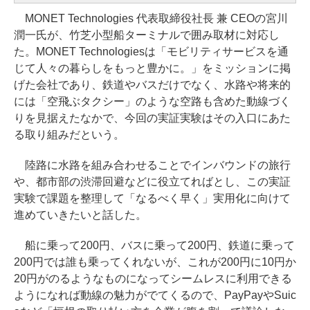
MONET Technologies 代表取締役社長 兼 CEOの宮川
潤一氏が、竹芝小型船ターミナルで囲み取材に対応し
た。MONET Technologiesは「モビリティサービスを通
じて人々の暮らしをもっと豊かに。」をミッションに掲
げた会社であり、鉄道やバスだけでなく、水路や将来的
には「空飛ぶタクシー」のような空路も含めた動線づく
りを見据えたなかで、今回の実証実験はその入口にあた
る取り組みだという。
陸路に水路を組み合わせることでインバウンドの旅行
や、都市部の渋滞回避などに役立てればとし、この実証
実験で課題を整理して「なるべく早く」実用化に向けて
進めていきたいと話した。
船に乗って200円、バスに乗って200円、鉄道に乗って
200円では誰も乗ってくれないが、これが200円に10円か
20円がのるようなものになってシームレスに利用できる
ようになれば動線の魅力がでてくるので、PayPayやSuic