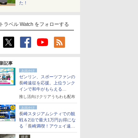
た！
トラベル Watch をフォローする
新記事
お出かけ
ゼンリン、スポーツファンの
長崎遠征を応援。上位ランク
インで和牛がもらえる
「GO！GO！長崎スタンプラ
推し活向けクリアうちわも配布
リー」
お出かけ
長崎スタジアムシティでの観
戦＆2泊で最大1万円お得にな
る「長崎満喫！アウェイ遠征
応援キャンペーン」
鉄道