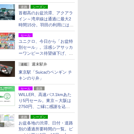
活動・復旧支援
道路
シーズン
首都高のお盆渋滞、アクアラ
イン～湾岸線は通過に最大2
時間15分。羽田の利用には
「空港西出口」の利用検討を
セール
ユニクロ、今日から「お盆特
別セール」。涼感シアサッカ
ーワンピース待望値下げ、撥
水ギアショーツは1990円に
週末駅弁
連載
東京駅「Suicaのペンギン チ
キンのり弁」
セール
道路
WILLER、高速バス1kmあた
り5円セール。東京～大阪は
2750円、ご縁に感謝を込め
た20周年記念キャンペーン
道路
シーズン
お盆各地の渋滞、日付・道路
別の通過所要時間の一覧。ピ