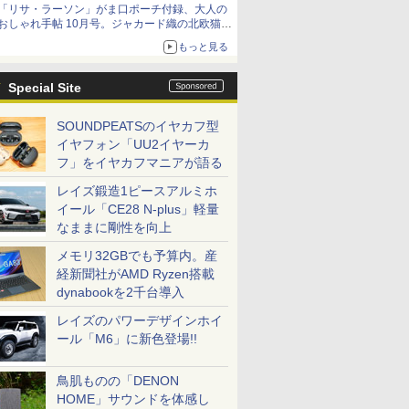
「リサ・ラーソン」がま口ポーチ付録、大人の
おしゃれ手帖 10月号。ジャカード織の北欧猫デ
ザイン
もっと見る
Special Site
SOUNDPEATSのイヤカフ型
イヤフォン「UU2イヤーカ
フ」をイヤカフマニアが語る
レイズ鍛造1ピースアルミホ
イール「CE28 N-plus」軽量
なままに剛性を向上
メモリ32GBでも予算内。産
経新聞社がAMD Ryzen搭載
dynabookを2千台導入
レイズのパワーデザインホイ
ール「M6」に新色登場!!
鳥肌ものの「DENON
HOME」サウンドを体感し