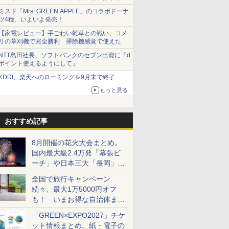
ショーツは1990円に
ミスド「Mrs. GREEN APPLE」のコラボドーナ
ツ4種、いよいよ発売！
【家電レビュー】手ごわい雑草との戦い、コメ
リの草刈機で完全勝利 掃除機感覚で使えた
NTT島田社長、ソフトバンクのセブン出資に「d
ポイント使えるようにして」
KDDI、楽天へのローミングを9月末で終了
もっと見る
おすすめ記事
8月開催の花火大会まとめ。
国内最大級2.4万発「幕張ビ
ーチ」や日本三大「長岡」な
ど大型イベント目白押し！
全国で旅行キャンペーン
続々、最大1万5000円オフ
も！ いまお得な自治体まと
め
「GREEN×EXPO2027」チケ
ット情報まとめ。紙・電子の