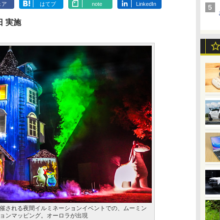
ェア
はてブ
note
LinkedIn
日 実施
催される夜間イルミネーションイベントでの、ムーミン
ョンマッピング。オーロラが出現