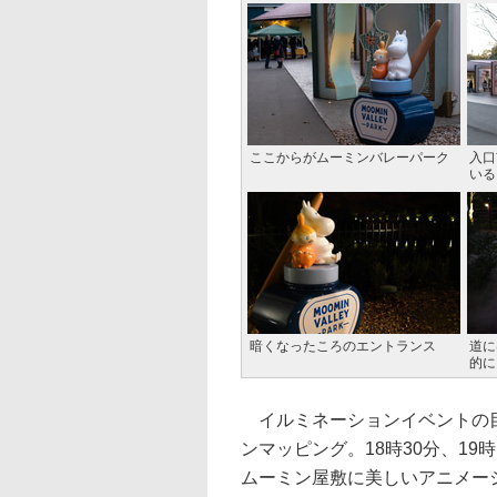
ここからがムーミンバレーパーク
入口
いる
暗くなったころのエントランス
道に
的に
イルミネーションイベントの目
ンマッピング。18時30分、19
ムーミン屋敷に美しいアニメー