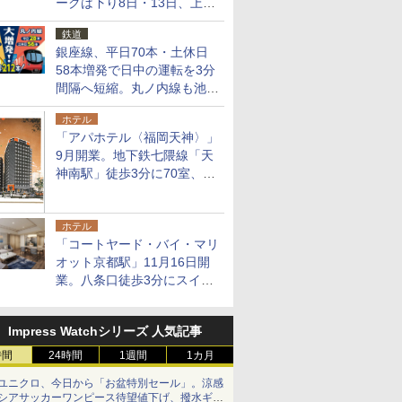
ークは下り8日・13日、上り
14日・15日
鉄道
銀座線、平日70本・土休日
58本増発で日中の運転を3分
間隔へ短縮。丸ノ内線も池袋
～中野坂上を4分間隔に
ホテル
「アパホテル〈福岡天神〉」
9月開業。地下鉄七隈線「天
神南駅」徒歩3分に70室、エ
リア初の直営店
ホテル
「コートヤード・バイ・マリ
オット京都駅」11月16日開
業。八条口徒歩3分にスイー
ト含む全270室、ダイニング
も併設
Impress Watchシリーズ 人気記事
時間
24時間
1週間
1カ月
ユニクロ、今日から「お盆特別セール」。涼感
シアサッカーワンピース待望値下げ、撥水ギア