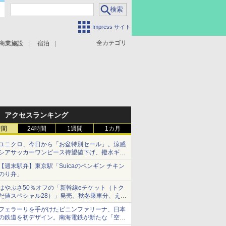
Impress サイト
全カテゴリ
商業施設
宿泊
アクセスランキング
時間
24時間
1週間
1カ月
ユニクロ、今日から「お盆特別セール」。涼感
シアサッカーワンピース待望値下げ、撥水ギア
ショーツは1990円に
【週末駅弁】東京駅「Suicaのペンギン チキン
のり弁」
はやぶさ50％オフの「新幹線eチケット（トク
だ値スペシャル28）」発売。秋冬乗車分、えき
ねっと限定
フェラーリを手がけたピニンファリーナ、日本
の鉄道を初デザイン。南海電鉄が新たな「空港
特急」をなにわ筋線へ導入