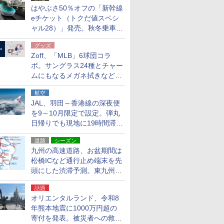
はやぶさ50％オフの「新幹線
eチケット（トクだ値スペシ
ャル28）」発売。秋冬乗車
分、えきねっと限定
グッズ
Zoff、「MLB」6球団コラ
ボ。サングラス24種とチャー
ムにもなるメガネ拭きなど雑
貨24種
航空
JAL、羽田～香港線の深夜便
を9～10月限定で設定。弾丸
日帰りでも現地に19時間滞在
できる
道路
シーズン
九州の高速道路、お盆期間は
松橋ICなど通行止め端末を先
頭にした渋滞予測。東九州道
への迂回は料金調整を実施
話題
オリエンタルランド、令和8
年熊本地震に1000万円超の
寄付を発表。被災者への救援