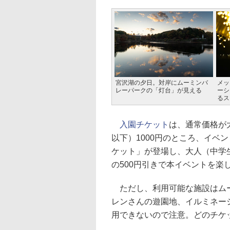
宮沢湖の夕日。対岸にムーミンバ
メッ
レーパークの「灯台」が見える
ーシ
るス
入園チケット
は、通常価格が
以下）1000円のところ、イベ
ケット」が登場し、大人（中学生
の500円引きで本イベントを楽
ただし、利用可能な施設はムー
レンさんの遊園地、イルミネー
用できないので注意。どのチケ