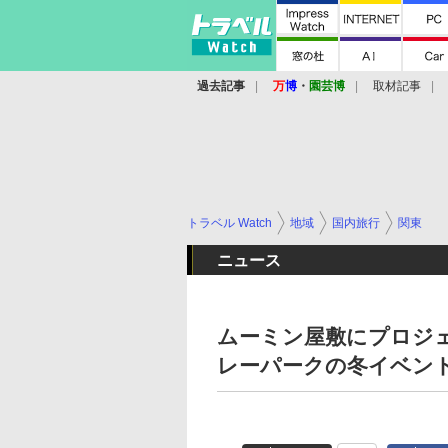
過去記事
万
博
・
園芸博
取材記事
トラベル Watch
地域
国内旅行
関東
ニュース
ムーミン屋敷にプロジ
レーパークの冬イベン