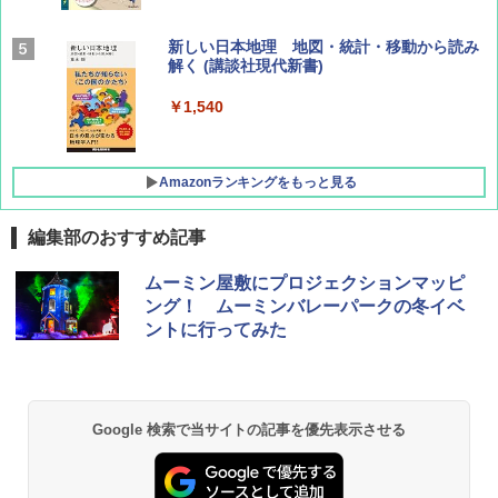
AIRLINE（エアライン）2026年9月号【特
新しい日本地理 地図・統計・移動から読み
集】ボーイング110周年を祝して！
解く (講談社現代新書)
￥1,760
￥1,540
Amazonランキングをもっと見る
編集部のおすすめ記事
[キャンパーズコレクション 山善] ポップアッ
GRANDOOR ステンレス保冷剤 2個セット 2
ムーミン屋敷にプロジェクションマッピ
プテント 傘みたいに広げて畳める パッとサ
026リニューアル 急速冷凍 空間倍増 衛生的
ング！ ムーミンバレーパークの冬イベ
ッとサンシェード キューブ フルクローズ メ
コンパクト 保冷力長持ち
ントに行ってみた
ッシュ 簡単設置 ワンタッチテント キャンプ
&ハイキング カーキ PATC-150(KH)
￥2,980
￥6,830
DEWEL パラソル 大型 ビーチ アウトドアパ
Google 検索で当サイトの記事を優先表示させる
ラソル ガーデン サイトシート付 折りたたみ
PYKES PEAK (パイクスピーク) 着替えテン
防水 UVカット 4段階高さ調整 軽量 収納袋付
ト プライバシー テント 【中が透けない】 1
き
人用 折りたたみ 防災グッズ 災害用トイレ ビ