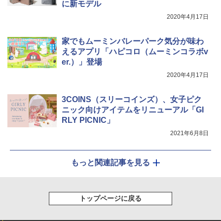
に新モデル
ッシュ 4人用 簡単設置 ポップアップテント P
ブラックラバーコーティング UPF50+ UVカ
ATCW-150B エクルベージュ
ット 5000mm耐水圧 210D生地 遮光
2020年4月17日
￥-
￥6,579
家でもムーミンバレーパーク気分が味わ
えるアプリ「ハピコロ（ムーミンコラボv
er.）」登場
2020年4月17日
3COINS（スリーコインズ）、女子ピク
ニック向けアイテムをリニューアル「GI
RLY PICNIC」
2021年6月8日
もっと関連記事を見る
トップページに戻る