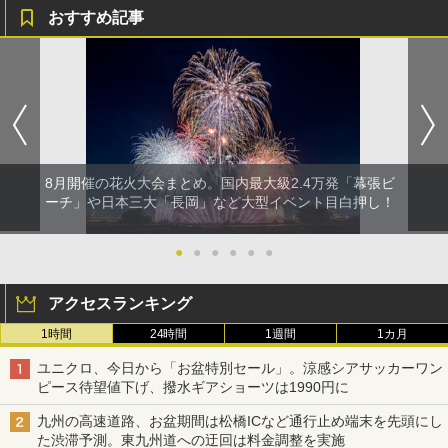
おすすめ記事
8月開催の花火大会まとめ。国内最大級2.4万発「幕張ビ
ーチ」や日本三大「長岡」など大型イベント目白押し！
●
●
●
●
●
●
アクセスランキング
1時間
24時間
1週間
1カ月
ユニクロ、今日から「お盆特別セール」。涼感シアサッカーワン
ピース待望値下げ、撥水ギアショーツは1990円に
九州の高速道路、お盆期間は松橋ICなど通行止め端末を先頭にし
た渋滞予測。東九州道への迂回は料金調整を実施