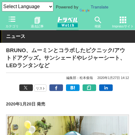
Powered by
Translate
トラベル Watch
旅のアイテム
旅行グッズ
カテゴリ
過去記事
検索
Impressサイト
ニュース
BRUNO、ムーミンとコラボしたピクニック/アウ
トドアグッズ。サンシェードやレジャーシート、
LEDランタンなど
編集部：松本俊哉
2020年1月27日 14:12
リスト
2020年1月20日 発売