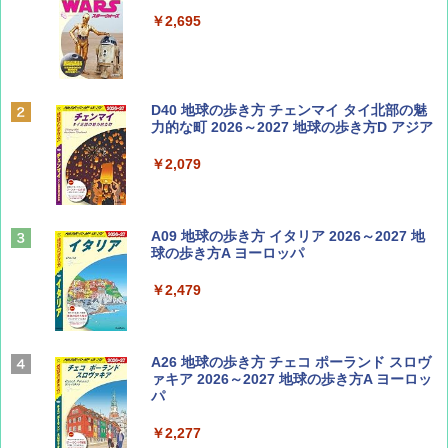
SOTO ミニマル"旅"財布 ランダム2種】
￥2,695
￥1,500
ディズニーファン ２０２６年 ９月号 [雑
D40 地球の歩き方 チェンマイ タイ北部の魅
誌] (ＤＩＳＮＥＹ ＦＡＮ)
力的な町 2026～2027 地球の歩き方D アジア
￥713
￥2,079
山と溪谷 2026年8月号「南アルプス大全」
A09 地球の歩き方 イタリア 2026～2027 地
球の歩き方A ヨーロッパ
￥1,540
￥2,479
Coyote No.89 特集 星野道夫 夢見る旅
A26 地球の歩き方 チェコ ポーランド スロヴ
ァキア 2026～2027 地球の歩き方A ヨーロッ
パ
￥1,540
￥2,277