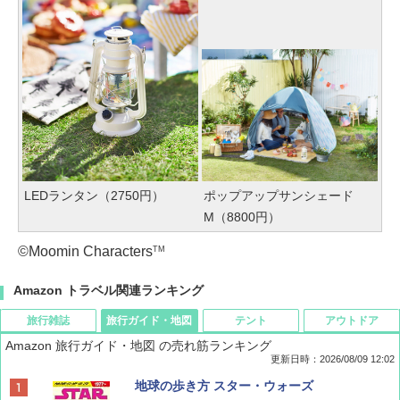
LEDランタン（2750円）
ポップアップサンシェード
M（8800円）
©Moomin Characters
TM
Amazon トラベル関連ランキング
旅行雑誌
旅行ガイド・地図
テント
アウトドア
Amazon 旅行ガイド・地図 の売れ筋ランキング
更新日時：2026/08/09 12:02
BE-PAL(ビ-パル) 2026年 9 月号【特別付録:
地球の歩き方 スター・ウォーズ