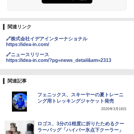
ーチ ピクニック ポップアップテント 携帯 簡
￥6,459
易 トイレテント (ブラック)
￥4,980
熊撃退スプレー 熊よけスプレー 熊スプレー
【日本企業販売】超強力クマ対策スプレー 30
関連リンク
0ml（連続噴射30秒）110ml（連続噴射15
ENDLESS BASE 《めざましテレビで紹介》
秒）射程5～10m 安全ロック搭載 携帯収納袋
🔗株式会社イデアインターナショナル
テント ワンタッチ RENEW 幅200 2-3人用 43
付き ヒグマ・イノシシ対策 自治体・教育機
https://idea-in.com/
500002(89232)
関の購入実績 登山・キャンプ・アウトドア・
防災用品 長期保存可能 緊急時用 日本国内発
🔗ニュースリリース
送
￥5,999
https://idea-in.com/?pg=news_detail&am=2313
￥3,680
[キャンパーズコレクション 山善] 傘みたいに
広げるだけ パッとサッとテント ブラックコ
関連記事
ーティング フルクローズ メッシュ 3-4人用
ポインターライト 強力 小型 緑色/赤色/青紫色
簡単設置 ポップアップテント エクルベージ
USB充電式 高精度 超長距離照射 長時間使用
フェニックス、スキーヤーの夏トレーニ
ュ(BC仕様) PATC-150B(EB)
可能 安全ロック付き 高安全性 金属製耐久 コ
ンパクト多機能設計 持ち運び便利 アウトド
ング用トレッキングジャケット発売
ア/オフィス/教育現場/展示会用 緑
￥9,990
2020年3月18日
￥1,180
[キャンパーズコレクション 山善] 傘みたいに
ロゴス、3分の1程度に折りたためるクー
広げるだけ パッとサッとテント キューブワ
ラーバッグ「ハイパー氷点下クーラー」
イド ブラックコーティング フルクローズ メ
HYREKK 八角形タープ 防水タープ 3×4.5m