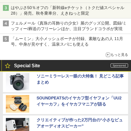
はやぶさ50％オフの「新幹線eチケット（トクだ値スペシャル
28）」発売。秋冬乗車分、えきねっと限定
フェルメール《真珠の耳飾りの少女》展のグッズ公開。図録/ミ
ッフィー/葬送のフリーレンほか、注目ブランドコラボが実現
「ムーミン」大小メッシュポーチが付録、素敵なあの人 11月
号。中身が見やすく、温泉スパにも使える
もっと見る
Special Site
ソニーミラーレス一眼の大特集！ 見どころ記事
まとめ
SOUNDPEATSのイヤカフ型イヤフォン「UU2
イヤーカフ」をイヤカフマニアが語る
クリエイティブが作った2万円台の“小さなピュ
アオーディオスピーカー”