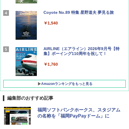
Coyote No.89 特集 星野道夫 夢見る旅
￥1,540
AIRLINE（エアライン）2026年9月号【特
集】ボーイング110周年を祝して！
￥1,760
Amazonランキングをもっと見る
編集部のおすすめ記事
D40 地球の歩き方 チェンマイ タイ北部の魅
[キャンパーズコレクション 山善] ポップアッ
BUNDOK(バンドック)ソロ ドーム 1 EX BDK
福岡ソフトバンクホークス、スタジアム
力的な町 2026～2027 地球の歩き方D アジア
プテント 傘みたいに広げて畳める パッとサ
-08EX カーキ ソロキャンプ ポリエステル フ
の名称を「福岡PayPayドーム」に
ッとサンシェード キューブ フルクローズ メ
レーム テント
ッシュ 簡単設置 ワンタッチテント キャンプ
￥2,079
&ハイキング カーキ PATC-150(KH)
￥14,800