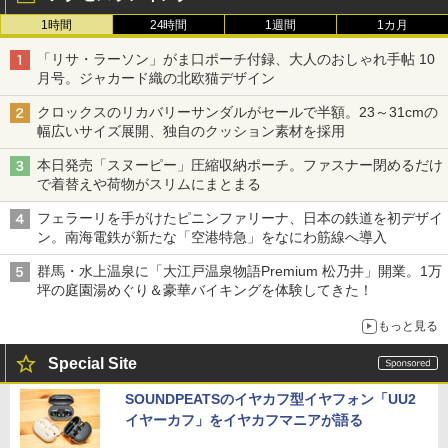
1時間
24時間
1週間
1カ月
「リサ・ラーソン」がま口ポーチ付録、大人のおしゃれ手帖 10
月号。ジャカード織の北欧猫デザイン
クロックスのリカバリーサンダルがセールで半額。23～31cmの
幅広いサイズ展開、独自のクッション素材を採用
本日発売「スヌーピー」圧縮収納ポーチ。ファスナー閉めるだけ
で着替えや荷物がスリムにまとまる
フェラーリを手がけたピニンファリーナ、日本の鉄道を初デザイ
ン。南海電鉄が新たな「空港特急」をなにわ筋線へ導入
群馬・水上温泉に「大江戸温泉物語Premium 松乃井」開業。1万
坪の庭園湯めぐり＆豪華バイキングを体験してきた！
もっと見る
Special Site
SOUNDPEATSのイヤカフ型イヤフォン「UU2
イヤーカフ」をイヤカフマニアが語る