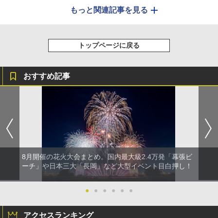
もっと関連記事を見る
トップページに戻る
おすすめ記事
8月開催の花火大会まとめ。国内最大級2.4万発「幕張ビ
ーチ」や日本三大「長岡」など大型イベント目白押し！
●
●
●
●
●
●
アクセスランキング