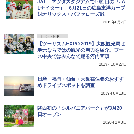
JAL、マツダスタジアムで10回目の「JA
Lナイター」。6月21日の広島東洋カープ
￥9,990
￥3,680
￥1,540
対オリックス・バファローズ戦
2019年6月7日
[キャンパーズコレクション 山善] 傘みたいに
着替えテント トイレテント 透けない【換気
広げるだけ パッとサッとテント キューブワ
通気窓付き】収納袋付き UVカット 防水 防災
イベントレポート
イドプラス ブラックコーティング フルクロ
コンパクト iimono117 (ブルー)
ーズ メッシュ 5人用 簡単設置 ポップアップ
【ツーリズムEXPO 2019】大阪観光局は
テント PATCW-200B エクルベージュ
￥3,080
地元ならではの観光の魅力を紹介。ブー
ス中央ではみんなで踊る河内音頭
￥15,990
2019年10月27日
日産、福岡・仙台・大阪在住者のおすす
めドライブスポットを調査
2019年6月18日
関西初の「シルバニアパーク」が3月20
日オープン
2020年2月3日