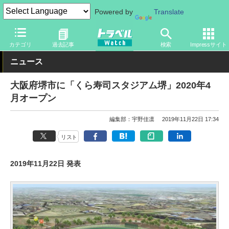
Powered by
Translate
トラベル Watch
地域
国内旅行
京都・大阪
カテゴリ
過去記事
検索
Impressサイト
ニュース
大阪府堺市に「くら寿司スタジアム堺」2020年4
月オープン
編集部：宇野佳凛
2019年11月22日 17:34
リスト
2019年11月22日 発表