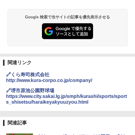
￥6,831
A09 地球の歩き方 イタリア 2026～2027 地
GRANDOOR ステンレス保冷剤 2個セット 2
Google 検索で当サイトの記事を優先表示させる
球の歩き方A ヨーロッパ
026リニューアル 急速冷凍 空間倍増 衛生的
PYKES PEAK (パイクスピーク) 着替えテン
コンパクト 保冷力長持ち
ト プライバシー テント 【中が透けない】 1
￥2,479
人用 折りたたみ 防災グッズ 災害用トイレ ビ
￥2,980
ーチ ピクニック ポップアップテント 携帯 簡
易 トイレテント (ブラック)
地球の歩き方 スター・ウォーズ
DEWEL パラソル 大型 ビーチ アウトドアパ
￥4,980
ラソル ガーデン サイトシート付 折りたたみ
関連リンク
￥2,695
防水 UVカット 4段階高さ調整 軽量 収納袋付
き
🔗くら寿司株式会社
ENDLESS BASE 《めざましテレビで紹介》
テント ワンタッチ RENEW 幅200 2-3人用 43
http://www.kura-corpo.co.jp/company/
￥6,999
500002(88859)
🔗堺市原池公園野球場
A26 地球の歩き方 チェコ ポーランド スロヴ
https://www.city.sakai.lg.jp/smph/kurashi/sports/sport
ァキア 2026～2027 地球の歩き方A ヨーロッ
￥5,999
熊撃退スプレー 熊よけスプレー 熊スプレー
パ
s_shisetsu/haraikeyakyuuzyou.html
【日本企業販売】超強力クマ対策スプレー 30
0ml（連続噴射30秒）110ml（連続噴射15
￥2,277
[キャンパーズコレクション 山善] 傘みたいに
秒）射程5～10m 安全ロック搭載 携帯収納袋
広げるだけ パッとサッとテント ブラックコ
付き ヒグマ・イノシシ対策 自治体・教育機
関連記事
ーティング フルクローズ メッシュ 3-4人用
関の購入実績 登山・キャンプ・アウトドア・
簡単設置 ポップアップテント エクルベージ
防災用品 長期保存可能 緊急時用 日本国内発
新しい日本地理 地図・統計・移動から読み
ュ(BC仕様) PATC-150B(EB)
送
解く (講談社現代新書)