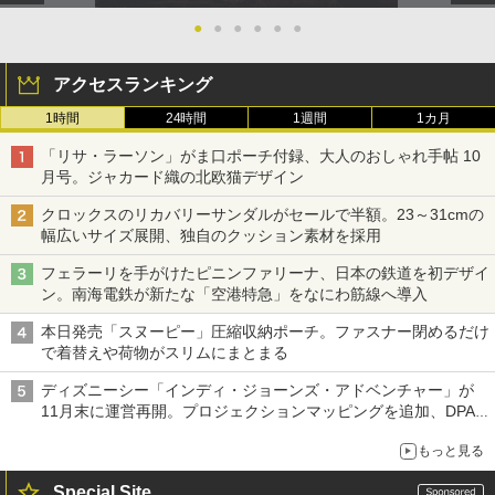
●
●
●
●
●
●
アクセスランキング
1時間
24時間
1週間
1カ月
「リサ・ラーソン」がま口ポーチ付録、大人のおしゃれ手帖 10
月号。ジャカード織の北欧猫デザイン
クロックスのリカバリーサンダルがセールで半額。23～31cmの
幅広いサイズ展開、独自のクッション素材を採用
フェラーリを手がけたピニンファリーナ、日本の鉄道を初デザイ
ン。南海電鉄が新たな「空港特急」をなにわ筋線へ導入
本日発売「スヌーピー」圧縮収納ポーチ。ファスナー閉めるだけ
で着替えや荷物がスリムにまとまる
ディズニーシー「インディ・ジョーンズ・アドベンチャー」が
11月末に運営再開。プロジェクションマッピングを追加、DPA
は1500円
もっと見る
Special Site