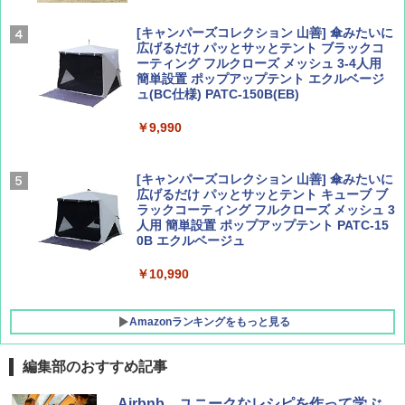
￥2,277
[キャンパーズコレクション 山善] 傘みたいに
広げるだけ パッとサッとテント ブラックコ
ーティング フルクローズ メッシュ 3-4人用
簡単設置 ポップアップテント エクルベージ
AIRLINE（エアライン）2026年9月号【特
新しい日本地理 地図・統計・移動から読み
ュ(BC仕様) PATC-150B(EB)
集】ボーイング110周年を祝して！
解く (講談社現代新書)
￥9,990
￥1,760
￥1,540
[キャンパーズコレクション 山善] 傘みたいに
広げるだけ パッとサッとテント キューブ ブ
ラックコーティング フルクローズ メッシュ 3
人用 簡単設置 ポップアップテント PATC-15
0B エクルベージュ
￥10,990
Amazonランキングをもっと見る
編集部のおすすめ記事
BUNDOK(バンドック)ソロ ドーム 1 EX BDK
Airbnb、ユニークなレシピを作って学ぶ