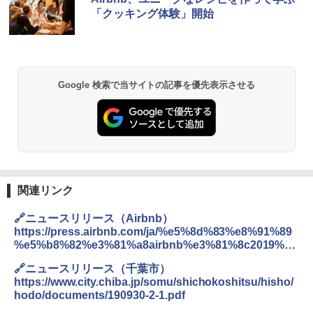
-08EX カーキ ソロキャンプ ポリエステル フ
「クッキング体験」開始
レーム テント
￥14,800
GRANDOOR ステンレス保冷剤 2個セット 2
Google 検索で当サイトの記事を優先表示させる
026リニューアル 急速冷凍 空間倍増 衛生的
コンパクト 保冷力長持ち
￥2,980
DEWEL パラソル 大型 ビーチ アウトドアパ
ラソル ガーデン サイトシート付 折りたたみ
関連リンク
防水 UVカット 4段階高さ調整 軽量 収納袋付
き
🔗ニュースリリース（Airbnb）
https://press.airbnb.com/ja/%e5%8d%83%e8%91%89
￥6,459
%e5%b8%82%e3%81%a8airbnb%e3%81%8c2019%e9
%ab%98%e5%86%86%e5%ae%ae%e6%9d%af%e3%8
🔗ニュースリリース（千葉市）
3%95%e3%82%a7%e3%83%b3%e3%82%b7%e3%83
熊撃退スプレー 熊よけスプレー 熊スプレー
https://www.city.chiba.jp/somu/shichokoshitsu/hisho/
%b3%e3%82%b0%e3%83%af%e3%83%bc%e3%83%a
【日本企業販売】超強力クマ対策スプレー 30
hodo/documents/190930-2-1.pdf
0ml（連続噴射30秒）110ml（連続噴射15
b%e3%83%89%e3%82%ab%e3%83%83/
秒）射程5～10m 安全ロック搭載 携帯収納袋