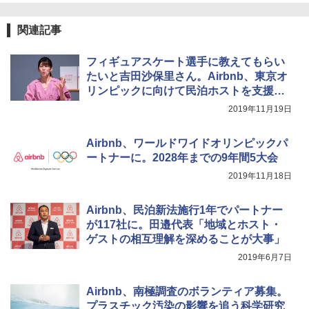
付き ヒグマ・イノシシ対策 自治体・教育機
関の購入実績 登山・キャンプ・アウトドア・
関連記事
防災用品 長期保存可能 緊急時用 日本国内発
送
フィギュアスケート選手に教えてもらい
￥3,680
たいと吉田沙保里さん。Airbnb、東京オ
リンピックに向けて民泊ホストを支援。
「オリンピアンによる体験」カテゴリを
ポインターライト 強力 小型 緑色/赤色/青紫色
2019年11月19日
USB充電式 高精度 超長距離照射 長時間使用
始動
可能 安全ロック付き 高安全性 金属製耐久 コ
ンパクト多機能設計 持ち運び便利 アウトド
Airbnb、ワールドワイドオリンピックパ
ア/オフィス/教育現場/展示会用 緑
ートナーに。2028年までの9年間5大会
2019年11月18日
￥1,180
Airbnb、民泊新法施行1年でパートナー
が117社に。田邉代表「地域とホスト・
ゲストの相互理解を深めることが大事」
2019年6月7日
Airbnb、南極調査のボランティア募集。
プラスチック汚染の影響を追う科学研究