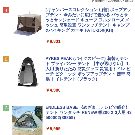
更新日時：2026/08/07 06:02
ディズニーファン ２０２６年 ９月号 [雑
D40 地球の歩き方 チェンマイ タイ北部の魅
[キャンパーズコレクション 山善] ポップアッ
誌] (ＤＩＳＮＥＹ ＦＡＮ)
力的な町 2026～2027 地球の歩き方D アジア
プテント 傘みたいに広げて畳める パッとサ
ッとサンシェード キューブ フルクローズ メ
ッシュ 簡単設置 ワンタッチテント キャンプ
￥713
￥2,079
&ハイキング カーキ PATC-150(KH)
￥6,831
BE-PAL(ビ-パル) 2026年 9 月号【特別付録:
A09 地球の歩き方 イタリア 2026～2027 地
SOTO ミニマル"旅"財布 ランダム2種】
球の歩き方A ヨーロッパ
PYKES PEAK (パイクスピーク) 着替えテン
ト プライバシー テント 【中が透けない】 1
￥1,500
￥2,479
人用 折りたたみ 防災グッズ 災害用トイレ ビ
ーチ ピクニック ポップアップテント 携帯 簡
易 トイレテント (ブラック)
山と溪谷 2026年8月号「南アルプス大全」
地球の歩き方 スター・ウォーズ
￥4,980
￥1,540
￥2,695
ENDLESS BASE 《めざましテレビで紹介》
テント ワンタッチ RENEW 幅200 2-3人用 43
500002(88859)
Coyote No.89 特集 星野道夫 夢見る旅
A26 地球の歩き方 チェコ ポーランド スロヴ
ァキア 2026～2027 地球の歩き方A ヨーロッ
￥5,999
パ
￥1,540