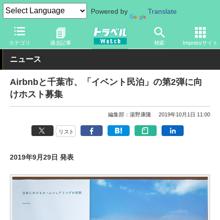
Powered by
Translate
トラベル Watch
旅の情報
ホテル・旅館
宿泊
カテゴリ
過去記事
検索
Impressサイト
ニュース
Airbnbと千葉市、「イベント民泊」の第2弾に向
けホスト募集
編集部：湯野康隆
2019年10月1日 11:00
リスト
2019年9月29日 発表