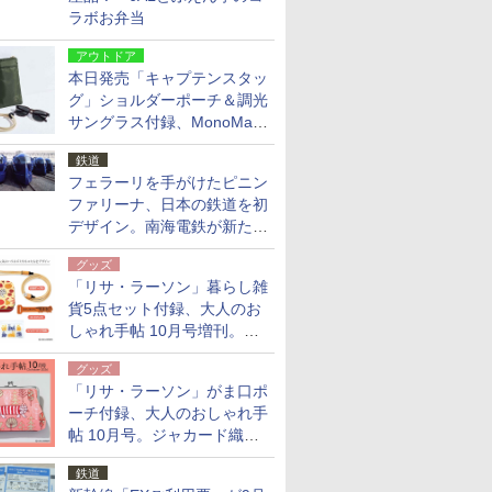
ラボお弁当
アウトドア
本日発売「キャプテンスタッ
グ」ショルダーポーチ＆調光
サングラス付録、MonoMax
9月号増刊
鉄道
フェラーリを手がけたピニン
ファリーナ、日本の鉄道を初
デザイン。南海電鉄が新たな
「空港特急」をなにわ筋線へ
グッズ
導入
「リサ・ラーソン」暮らし雑
貨5点セット付録、大人のお
しゃれ手帖 10月号増刊。
USBケーブルや缶ケースなど
グッズ
「リサ・ラーソン」がま口ポ
ーチ付録、大人のおしゃれ手
帖 10月号。ジャカード織の
北欧猫デザイン
鉄道