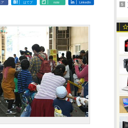
ェア
はてブ
note
LinkedIn