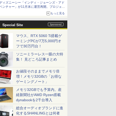
ディズニーシー「インディ・ジョーンズ・アド
ベンチャー」が11月末に運営再開。プロジェク
ションマッピングを追加、DPAは1500円
もっと見る
Special Site
マウス、RTX 5060 Ti搭載ゲ
ーミングPCが7万5,000円オ
フで30万円台！
ソニーミラーレス一眼の大特
集！ 見どころ記事まとめ
お値段そのままでメモリ倍
増！メモリ32GBの「お得な
ゲーミングノート」
メモリ32GBでも予算内。産
経新聞社がAMD Ryzen搭載
dynabookを2千台導入
総合オーディオブランドに進
化するSHANLINGとは何者