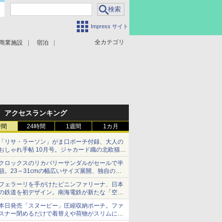
Impress サイト
全カテゴリ
商業施設
宿泊
アクセスランキング
時間
24時間
1週間
1カ月
「リサ・ラーソン」がま口ポーチ付録、大人の
おしゃれ手帖 10月号。ジャカード織の北欧猫デ
ザイン
クロックスのリカバリーサンダルがセールで半
額。23～31cmの幅広いサイズ展開、独自のク
ッション素材を採用
フェラーリを手がけたピニンファリーナ、日本
の鉄道を初デザイン。南海電鉄が新たな「空港
特急」をなにわ筋線へ導入
本日発売「スヌーピー」圧縮収納ポーチ。ファ
スナー閉めるだけで着替えや荷物がスリムにま
とまる