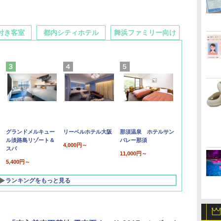
付き客室
都内シティホテル
舞浜ファミリー向け
グランドメルキュー
リーベルホテル大阪
那須温泉 ホテルサン
ル淡路島リゾート＆
バレー那須
4,000円～
スパ
11,000円～
5,400円～
ランキングをもっと見る