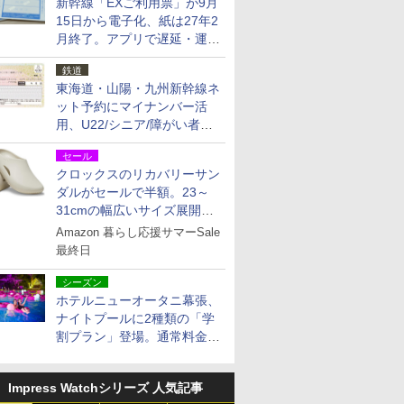
新幹線「EXご利用票」が9月
15日から電子化、紙は27年2
月終了。アプリで遅延・運休
も確認可能に
鉄道
東海道・山陽・九州新幹線ネ
ット予約にマイナンバー活
用、U22/シニア/障がい者割
を9月15日から発売
セール
クロックスのリカバリーサン
ダルがセールで半額。23～
31cmの幅広いサイズ展開、
独自のクッション素材を採用
Amazon 暮らし応援サマーSale
最終日
シーズン
ホテルニューオータニ幕張、
ナイトプールに2種類の「学
割プラン」登場。通常料金の
およそ半額でお得に夜活
Impress Watchシリーズ 人気記事