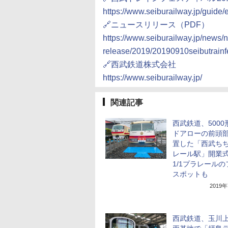
https://www.seiburailway.jp/guide
🔗ニュースリリース（PDF）
https://www.seiburailway.jp/news/
release/2019/20190910seibutrainf
🔗西武鉄道株式会社
https://www.seiburailway.jp/
関連記事
西武鉄道、5000
ドアローの前頭
置した「西武ち
レール駅」開業
1/1プラレール
スポットも
2019
西武鉄道、玉川