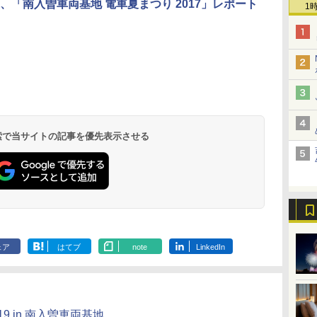
、「南入曽車両基地 電車夏まつり 2017」レポート
1
北陸 福井 あわら
品川プリンスホテ
舞浜ビューホテル
箱根湯本温泉 ホテ
ホテルトラスティ東
オリエンタルホテル
下呂温泉 水明館
住友不動産ホテル ヴ
東京ベイ舞浜ホテル
温泉 清風荘（北陸
ル イーストタワー
ｂｙ ＨＵＬＩＣ
ル おかだ
京ベイサイド
東京ベイ
ィラフォンテーヌグラ
ファーストリゾート
8,250円～
最大級の庭園露天風
（旧：東京ベイ舞浜
ンド東京有明
9,958円～
11,200円～
5,450円～
5,200円～
4,290円～
呂の宿 清風荘）
ホテル）
19,541円～
5,758円～
6,070円～
 検索で当サイトの記事を優先表示させる
ェア
はてブ
note
LinkedIn
9 in 南入曽車両基地