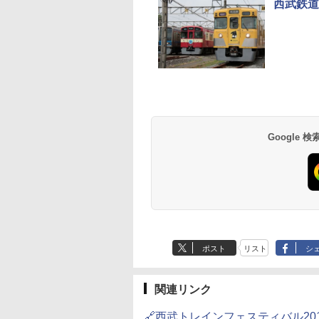
西武鉄道
草津温泉 ホテル櫻
品川プリンスホテル
グランドニッコー東
海のサウナ＆スパ
東京ドームホテル
シェラトン・グラン
井
京ベイ 舞浜
オールインクルーシ
デ・トーキョーベ
7,037円～
7,980円～
ブ 島原温泉ホテル
イ・ホテル
14,300円～
6,800円～
南風楼
10,450円～
7,950円～
Google
ポスト
リスト
シ
関連リンク
🔗西武トレインフェスティバル201