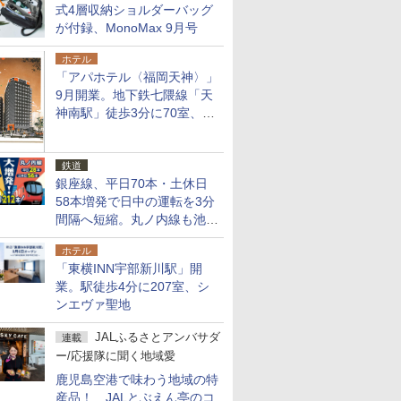
式4層収納ショルダーバッグ
が付録、MonoMax 9月号
ホテル
「アパホテル〈福岡天神〉」
9月開業。地下鉄七隈線「天
神南駅」徒歩3分に70室、エ
リア初の直営店
鉄道
銀座線、平日70本・土休日
58本増発で日中の運転を3分
間隔へ短縮。丸ノ内線も池袋
～中野坂上を4分間隔に
ホテル
「東横INN宇部新川駅」開
業。駅徒歩4分に207室、シ
ンエヴァ聖地
JALふるさとアンバサダ
連載
ー/応援隊に聞く地域愛
鹿児島空港で味わう地域の特
産品！ JALとぶえん亭のコ