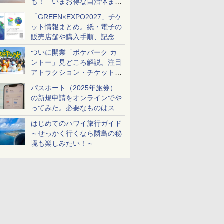
も！ いまお得な自治体まと
め
「GREEN×EXPO2027」チケ
ット情報まとめ。紙・電子の
販売店舗や購入手順、記念チ
ケットも解説
ついに開業「ポケパーク カ
ントー」見どころ解説。注目
アトラクション・チケット手
配・来場前に必要な準備は？
パスポート（2025年旅券）
の新規申請をオンラインでや
ってみた。必要なものはスマ
ホとマイナカードのみ
はじめてのハワイ旅行ガイド
～せっかく行くなら隣島の秘
境も楽しみたい！～