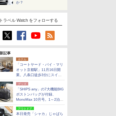
か？
トラベル Watch をフォローする
新記事
ホテル
「コートヤード・バイ・マリ
オット京都駅」11月16日開
業。八条口徒歩3分にスイー
ト含む全270室、ダイニング
グッズ
も併設
「SHIPS any」の7大機能BIG
ボストンバッグが付録、
MonoMax 10月号。1～2泊の
荷物、キャリーオンも可能
アウトドア
本日発売「シャカ」じゃばら