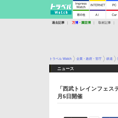
過去記事
万
博
・
園芸博
取材記事
トラベル Watch
企業・政府・官庁
鉄道
ニュース
「西武トレインフェスティ
月5日開催