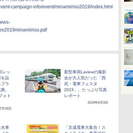
/event-campaign-info/event/minamiiriso2019/index.html
news-
es2019minamiiriso.pdf
形レッ
新型車両Laviewの撮影
部を設
会が大人気だった「西
ちプラ
武・電車フェスタ
式典。
2019」。たっぷり写真
のフォト
レポート
2019年6月3日
年7月16日
上水車
「京成電車大集合！ス