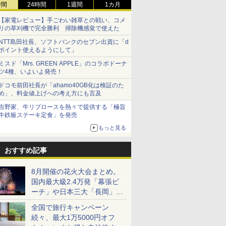
時間
24時間
1週間
1カ月
【家電レビュー】手ごわい雑草との戦い、コメ
リの草刈機で完全勝利 掃除機感覚で使えた
NTT島田社長、ソフトバンクのセブン出資に「d
ポイント使えるようにして」
ミスド「Mrs. GREEN APPLE」のコラボドーナ
ツ4種、いよいよ発売！
ドコモ前田社長が「ahamo40GB化は検証のた
め」、料金値上げへの考え方にも言及
吉野家、牛リブロースを熱々で提供する「極旨
牛鉄板ステーキ定食」を発売
もっと見る
おすすめ記事
8月開催の花火大会まとめ。
国内最大級2.4万発「幕張ビ
ーチ」や日本三大「長岡」な
ど大型イベント目白押し！
全国で旅行キャンペーン
続々、最大1万5000円オフ